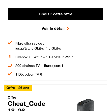
Choisir cette offre
Voir le détail
Fibre ultra rapide :
jusqu'à ↓ 8 Gbit/s ↑ 8 Gbit/s
Livebox 7 : Wifi 7 + 1 Répéteur Wifi 7
200 chaînes TV +
Eurosport 1
1 Décodeur TV 6
Offre - 26 ans
Cheat_Code Fibre_18_26
Offre
Cheat_Code
18_26