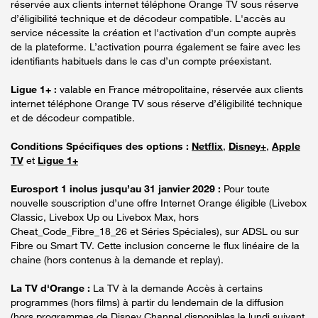
réservée aux clients internet téléphone Orange TV sous réserve
d’éligibilité technique et de décodeur compatible. L'accès au
service nécessite la création et l'activation d'un compte auprès
de la plateforme. L’activation pourra également se faire avec les
identifiants habituels dans le cas d’un compte préexistant.
Ligue 1+ :
valable en France métropolitaine, réservée aux clients
internet téléphone Orange TV sous réserve d’éligibilité technique
et de décodeur compatible.
Conditions Spécifiques des options :
Netflix
,
Disney+
,
Apple
TV
et
Ligue 1+
Eurosport 1 inclus jusqu’au 31 janvier 2029 :
Pour toute
nouvelle souscription d’une offre Internet Orange éligible (Livebox
Classic, Livebox Up ou Livebox Max, hors
Cheat_Code_Fibre_18_26 et Séries Spéciales), sur ADSL ou sur
Fibre ou Smart TV. Cette inclusion concerne le flux linéaire de la
chaine (hors contenus à la demande et replay).
La TV d'Orange :
La TV à la demande Accès à certains
programmes (hors films) à partir du lendemain de la diffusion
(hors programmes de Disney Channel disponibles le lundi suivant