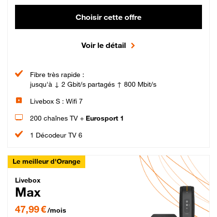
Choisir cette offre
Voir le détail
Fibre très rapide :
jusqu'à ↓ 2 Gbit/s partagés ↑ 800 Mbit/s
Livebox S : Wifi 7
200 chaînes TV +
Eurosport 1
1 Décodeur TV 6
Le meilleur d'Orange
Livebox Max Fibre
Livebox
Max
47,99 € par mois pendant 12 mois puis 57,99 € par mois, Engagement 12 moi
47,99 €
/mois