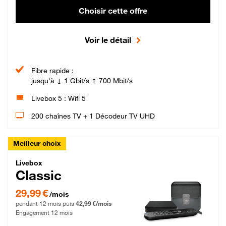
Choisir cette offre
Voir le détail
Fibre rapide :
jusqu'à ↓ 1 Gbit/s ↑ 700 Mbit/s
Livebox 5 : Wifi 5
200 chaînes TV + 1 Décodeur TV UHD
Meilleur choix
Livebox Classic Fibre
Livebox
Classic
29,99 € par mois pendant 12 mois puis 42,99 € par mois, Engagement 12 moi
29,99 €
/mois
pendant 12 mois puis
42,99 €/mois
Engagement 12 mois