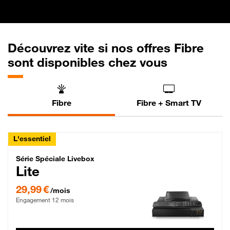
Découvrez vite si nos offres Fibre
sont disponibles chez vous
Fibre
Fibre + Smart TV
L'essentiel
Série Spéciale Livebox Lite Fibre
Série Spéciale Livebox
Lite
29,99 € par mois , Engagement 12 mois
29,99 €
/mois
Engagement 12 mois