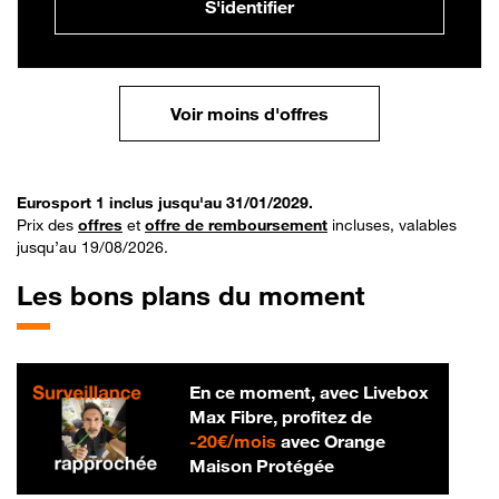
S'identifier
Voir moins d'offres
Eurosport 1 inclus jusqu'au 31/01/2029.
Prix des
offres
et
offre de remboursement
incluses, valables
jusqu’au 19/08/2026.
Les bons plans du moment
En ce moment, avec Livebox
Max Fibre, profitez de
20 € par mois
-
20€/mois
avec Orange
Maison Protégée