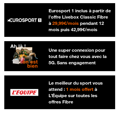
Eurosport 1 inclus à partir de
l’offre Livebox Classic Fibre
29,99 € par mois
à
29,99€/mois
pendant 12
42,99 € par m
mois puis
42,99€/mois
Une super connexion pour
tout faire chez vous avec la
5G. Sans engagement
Le meilleur du sport vous
attend :
1 mois offert
à
L’Équipe sur toutes les
offres Fibre