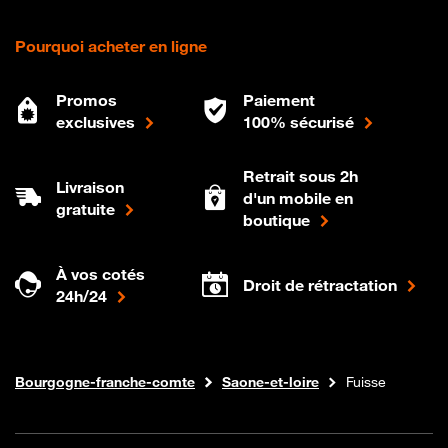
Pourquoi acheter en ligne
Promos
Paiement
exclusives
100% sécurisé
Retrait sous 2h
Livraison
d'un mobile en
gratuite
boutique
À vos cotés
Droit de rétractation
24h/24
Internet fibre
Boutique Orange
Bourgogne-franche-comte
Saone-et-loire
Fuisse