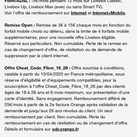
Fibre/ADSL :
-5€/mois pendant 12 mois sur Livebox Classic,
Livebox Up, Livebox Max (avec ou sans Smart TV).
Voir l'offre de remboursement sur
Internet
et
Internet+Mobile
.
Remise Open :
Remise de 3€ à 15€ chaque mois en fonction du
forfait mobile choisi ou détenu, dans la limite de 4 forfaits mobile
supplémentaires, pour une nouvelle offre Livebox éligible.
Réservé aux particuliers. Non cumulable. Perte de la remise en
cas de changement d'offre, de résiliation ou de demande de
suppression par le client internet.
Offre Cheat_Code_Fibre_18_26 :
Offre soumise à conditions,
valable à partir du 10/04/2025 en France métropolitaine, sous
réserve d’éligibilité et d’équipements compatibles, pour la
souscription à l’offre Cheat_Code_Fibre_18_26 par des clients
âgés de 18 à 26 ans et 6 mois maximum, sur présentation d’une
carte d’identité. Sans engagement. Remboursement différé de
25€/mois à partir de la 2e facture Orange après validation de la
demande et jusqu’aux 26 ans révolus du client. Un seul
remboursement par client. Non cumulable. Perte du
remboursement en cas de résiliation ou de changement d’offre.
Détails et formulaire sur
odr.orange.fr