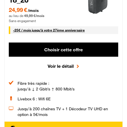
24,99 € par mois pendant 0 mois puis 49,99 € par mois, Sans engagement
24,99 €
/mois
au lieu de
49,99 €/mois
Sans engagement
25 € par mois
-
25€ / mois
jusqu'à votre 27ème anniversaire
Choisir cette offre
Voir le détail
Fibre très rapide :
jusqu'à ↓ 2 Gbit/s ↑ 800 Mbit/s
Livebox 6 : Wifi 6E
Jusqu’à 200 chaînes TV + 1 Décodeur TV UHD en
option à 5€/mois