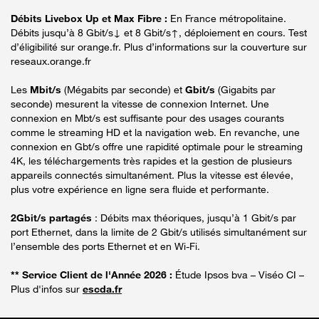
Débits Livebox Up et Max Fibre :
En France métropolitaine.
Débits jusqu’à 8 Gbit/s↓ et 8 Gbit/s↑, déploiement en cours. Test
d’éligibilité sur orange.fr. Plus d’informations sur la couverture sur
reseaux.orange.fr
Les
Mbit/s
(Mégabits par seconde) et
Gbit/s
(Gigabits par
seconde) mesurent la vitesse de connexion Internet. Une
connexion en Mbt/s est suffisante pour des usages courants
comme le streaming HD et la navigation web. En revanche, une
connexion en Gbt/s offre une rapidité optimale pour le streaming
4K, les téléchargements très rapides et la gestion de plusieurs
appareils connectés simultanément. Plus la vitesse est élevée,
plus votre expérience en ligne sera fluide et performante.
2Gbit/s partagés
: Débits max théoriques, jusqu’à 1 Gbit/s par
port Ethernet, dans la limite de 2 Gbit/s utilisés simultanément sur
l’ensemble des ports Ethernet et en Wi-Fi.
** Service Client de l'Année 2026 :
Étude Ipsos bva – Viséo CI –
Plus d'infos sur
escda.fr