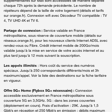
supplémentaires sur Max sont accessibles de manière séparée
chaque 72h après la demande précédente. Le nombre de
répéteurs dépend de la taille de votre logement (détails et tarifs
sur orange.fr). Connexion wifi avec Décodeur TV compatible : TV
4, TV UHD 4K et TV 6.
Partage de connexion :
Service valable en France
métropolitaine, sous réserve de couverture mobile (détails sur
réseaux.orange.fr), pour les nouveaux clients Internet ADSL avec
rendez-vous ou Fibre. Crédit internet mobile de 200Go/mois
valable jusqu'à la mise en service de votre accès internet et au
plus tard jusqu'à 12 mois suivant la souscription.
Les appels illimités
: Hors coût du service des numéros
spéciaux. Jusqu’à 250 correspondants différents/mois et 3h
maximum/appel. Voir la liste des destinations sur la fiche tarifaire
en vigueur.
Offre 5G+ Home (Flybox 5G+ nécessaire) :
Connexion
accessible exclusivement en France métropolitaine sous
couverture 5G en 3,5GHz. 5G : dans les zones couvertes
(déploiement en cours). Frais d’activation : 29€. Jusqu’à 1,5
Gbit/s en réception et 250 Mbit/s en émission : débits maximum