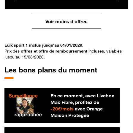
Voir moins d'offres
Eurosport 1 inclus jusqu'au 31/01/2029.
Prix des
offres
et
offre de remboursement
incluses, valables
jusqu’au 19/08/2026.
Les bons plans du moment
En ce moment, avec Livebox
Max Fibre, profitez de
20 € par mois
-
20€/mois
avec Orange
Maison Protégée