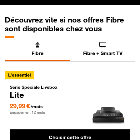
Découvrez vite si nos offres Fibre
sont disponibles chez vous
Fibre
Fibre + Smart TV
L'essentiel
Série Spéciale Livebox Lite Fibre
Série Spéciale Livebox
Lite
29,99 € par mois , Engagement 12 mois
29,99 €
/mois
Engagement 12 mois
Choisir cette offre