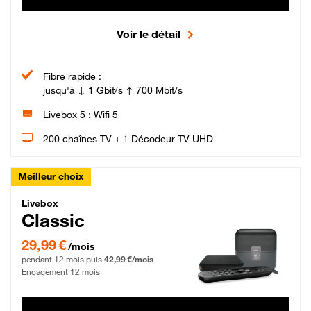
Voir le détail
Fibre rapide :
jusqu'à ↓ 1 Gbit/s ↑ 700 Mbit/s
Livebox 5 : Wifi 5
200 chaînes TV + 1 Décodeur TV UHD
Meilleur choix
Livebox Classic Fibre
Livebox
Classic
29,99 € par mois pendant 12 mois puis 42,99 € par mois, Engagement 12 moi
29,99 €
/mois
pendant 12 mois puis
42,99 €/mois
Engagement 12 mois