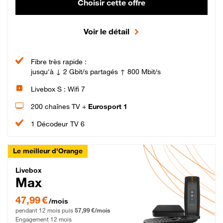
Choisir cette offre
Voir le détail
Fibre très rapide :
jusqu'à ↓ 2 Gbit/s partagés ↑ 800 Mbit/s
Livebox S : Wifi 7
200 chaînes TV +
Eurosport 1
1 Décodeur TV 6
Le meilleur d'Orange
Livebox Max Fibre
Livebox
Max
47,99 € par mois pendant 12 mois puis 57,99 € par mois, Engagement 12 moi
47,99 €
/mois
pendant 12 mois puis
57,99 €/mois
Engagement 12 mois