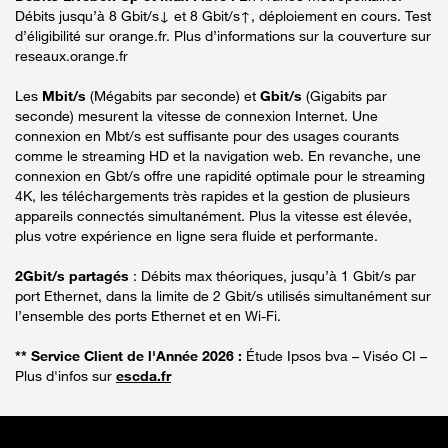
Débits jusqu’à 8 Gbit/s↓ et 8 Gbit/s↑, déploiement en cours. Test
d’éligibilité sur orange.fr. Plus d’informations sur la couverture sur
reseaux.orange.fr
Les
Mbit/s
(Mégabits par seconde) et
Gbit/s
(Gigabits par
seconde) mesurent la vitesse de connexion Internet. Une
connexion en Mbt/s est suffisante pour des usages courants
comme le streaming HD et la navigation web. En revanche, une
connexion en Gbt/s offre une rapidité optimale pour le streaming
4K, les téléchargements très rapides et la gestion de plusieurs
appareils connectés simultanément. Plus la vitesse est élevée,
plus votre expérience en ligne sera fluide et performante.
2Gbit/s partagés
: Débits max théoriques, jusqu’à 1 Gbit/s par
port Ethernet, dans la limite de 2 Gbit/s utilisés simultanément sur
l’ensemble des ports Ethernet et en Wi-Fi.
** Service Client de l'Année 2026 :
Étude Ipsos bva – Viséo CI –
Plus d'infos sur
escda.fr