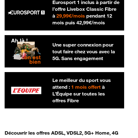
Eurosport 1 inclus à partir de
l’offre Livebox Classic Fibre
29,99 € par mois
à
29,99€/mois
pendant 12
42,99 € par m
mois puis
42,99€/mois
Une super connexion pour
tout faire chez vous avec la
5G. Sans engagement
Le meilleur du sport vous
attend :
1 mois offert
à
L’Équipe sur toutes les
offres Fibre
Découvrir les offres ADSL, VDSL2, 5G+ Home, 4G