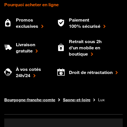
Pourquoi acheter en ligne
Promos
Paiement
exclusives
100% sécurisé
Retrait sous 2h
Livraison
d'un mobile en
gratuite
boutique
À vos cotés
Droit de rétractation
24h/24
Internet fibre
Boutique Orange
Bourgogne-franche-comte
Saone-et-loire
Lux