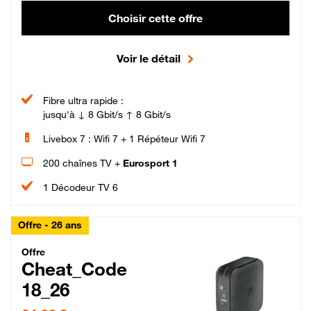
Choisir cette offre
Voir le détail
Fibre ultra rapide :
jusqu'à ↓ 8 Gbit/s ↑ 8 Gbit/s
Livebox 7 : Wifi 7 + 1 Répéteur Wifi 7
200 chaînes TV +
Eurosport 1
1 Décodeur TV 6
Offre - 26 ans
Cheat_Code Fibre_18_26
Offre
Cheat_Code
18_26
24,99 € par mois pendant 0 mois puis 49,99 € par mois, Sans engagement