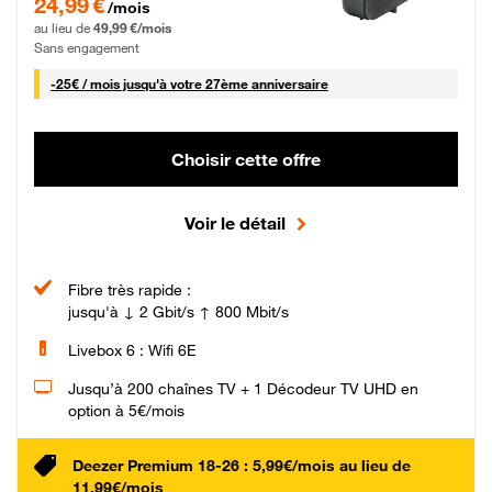
24,99 €
/mois
au lieu de
49,99 €/mois
Sans engagement
25 € par mois
-
25€ / mois
jusqu'à votre 27ème anniversaire
Choisir cette offre
Voir le détail
Fibre très rapide :
jusqu'à ↓ 2 Gbit/s ↑ 800 Mbit/s
Livebox 6 : Wifi 6E
Jusqu’à 200 chaînes TV + 1 Décodeur TV UHD en
option à 5€/mois
Deezer Premium 18-26 : 5,99€/mois au lieu de
11,99€/mois