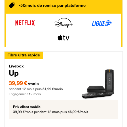
-5€/mois de remise par plateforme
Fibre ultra rapide
Livebox Up Fibre
Livebox
Up
39,99 € par mois pendant 12 mois puis 51,99 € par mois, Engagement 12 moi
39,99 €
/mois
pendant 12 mois puis
51,99 €/mois
Engagement 12 mois
Prix client mobile
39,99 €/mois
pendant 12 mois puis
46,99 €/mois