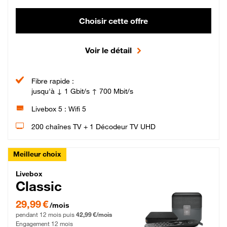
Choisir cette offre
Voir le détail
Fibre rapide :
jusqu'à ↓ 1 Gbit/s ↑ 700 Mbit/s
Livebox 5 : Wifi 5
200 chaînes TV + 1 Décodeur TV UHD
Meilleur choix
Livebox Classic Fibre
Livebox
Classic
29,99 € par mois pendant 12 mois puis 42,99 € par mois, Engagement 12 moi
29,99 €
/mois
pendant 12 mois puis
42,99 €/mois
Engagement 12 mois