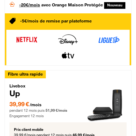
-20€/mois
avec Orange Maison Protégée
Nouveau
-5€/mois de remise par plateforme
Fibre ultra rapide
Livebox Up Fibre
Livebox
Up
39,99 € par mois pendant 12 mois puis 51,99 € par mois, Engagement 12 moi
39,99 €
/mois
pendant 12 mois puis
51,99 €/mois
Engagement 12 mois
Prix client mobile
39,99 €/mois
pendant 12 mois puis
46,99 €/mois