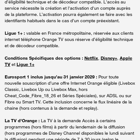
d’éligibilité technique et de décodeur compatible. L'accès au
service nécessite la création et l'activation d'un compte auprès
de la plateforme. L’activation pourra également se faire avec les
identifiants habituels dans le cas d’un compte préexistant.
Ligue 1+ :
valable en France métropolitaine, réservée aux clients
internet téléphone Orange TV sous réserve d’éligibilité technique
et de décodeur compatible.
Conditions Spécifiques des options :
Netflix
,
Disney+
,
Apple
TV
et
Ligue 1+
Eurosport 1 inclus jusqu’au 31 janvier 2029 :
Pour toute
nouvelle souscription d’une offre Internet Orange éligible (Livebox
Classic, Livebox Up ou Livebox Max, hors
Cheat_Code_Fibre_18_26 et Séries Spéciales), sur ADSL ou sur
Fibre ou Smart TV. Cette inclusion concerne le flux linéaire de la
chaine (hors contenus à la demande et replay).
La TV d'Orange :
La TV à la demande Accès à certains
programmes (hors films) à partir du lendemain de la diffusion
(hors programmes de Disney Channel disponibles le lundi suivant
la diffusion) pendant une période de 7 à 30 jours (selon le