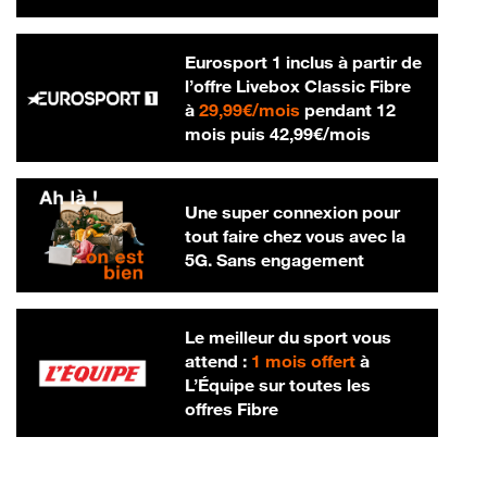
Eurosport 1 inclus à partir de
l’offre Livebox Classic Fibre
29,99 € par mois
à
29,99€/mois
pendant 12
42,99 € par m
mois puis
42,99€/mois
Une super connexion pour
tout faire chez vous avec la
5G. Sans engagement
Le meilleur du sport vous
attend :
1 mois offert
à
L’Équipe sur toutes les
offres Fibre