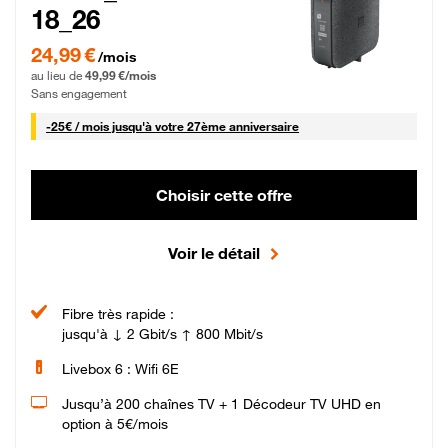
18_26
24,99 € par mois pendant 0 mois puis 49,99 € par mois, Sans engagement
24,99 €
/mois
au lieu de
49,99 €/mois
Sans engagement
25 € par mois
-
25€ / mois
jusqu'à votre 27ème anniversaire
Choisir cette offre
Voir le détail
Fibre très rapide :
jusqu'à ↓ 2 Gbit/s ↑ 800 Mbit/s
Livebox 6 : Wifi 6E
Jusqu’à 200 chaînes TV + 1 Décodeur TV UHD en
option à 5€/mois