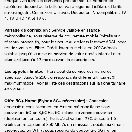
chaque 72h après la demande précédente. Le nombre de
répéteurs dépend de la taille de votre logement (détails et tarifs
sur orange.fr). Connexion wifi avec Décodeur TV compatible : TV
4, TV UHD 4K et TV 6.
Partage de connexion :
Service valable en France
métropolitaine, sous réserve de couverture mobile (détails sur
réseaux.orange.fr), pour les nouveaux clients Internet ADSL avec
rendez-vous ou Fibre. Crédit internet mobile de 200Go/mois
valable jusqu'à la mise en service de votre accès internet et au
plus tard jusqu'à 12 mois suivant la souscription.
Les appels illimités
: Hors coût du service des numéros
spéciaux. Jusqu’à 250 correspondants différents/mois et 3h
maximum/appel. Voir la liste des destinations sur la fiche tarifaire
en vigueur.
Offre 5G+ Home (Flybox 5G+ nécessaire) :
Connexion
accessible exclusivement en France métropolitaine sous
couverture 5G en 3,5GHz. 5G : dans les zones couvertes
(déploiement en cours). Frais d’activation : 29€. Jusqu’à 1,5
Gbit/s en réception et 250 Mbit/s en émission : débits maximum
théoriques, en Wifi 7, sous réserve de couverture 5G+ et en