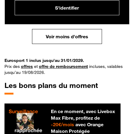
S'identifier
Voir moins d'offres
Eurosport 1 inclus jusqu'au 31/01/2029.
Prix des
offres
et
offre de remboursement
incluses, valables
jusqu’au 19/08/2026.
Les bons plans du moment
En ce moment, avec Livebox
Max Fibre, profitez de
20 € par mois
-
20€/mois
avec Orange
Maison Protégée