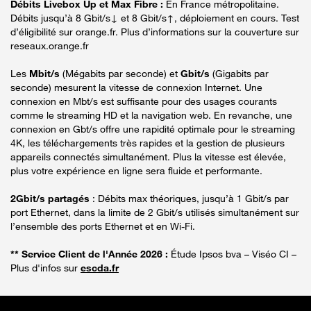
Débits Livebox Up et Max Fibre :
En France métropolitaine.
Débits jusqu’à 8 Gbit/s↓ et 8 Gbit/s↑, déploiement en cours. Test
d’éligibilité sur orange.fr. Plus d’informations sur la couverture sur
reseaux.orange.fr
Les
Mbit/s
(Mégabits par seconde) et
Gbit/s
(Gigabits par
seconde) mesurent la vitesse de connexion Internet. Une
connexion en Mbt/s est suffisante pour des usages courants
comme le streaming HD et la navigation web. En revanche, une
connexion en Gbt/s offre une rapidité optimale pour le streaming
4K, les téléchargements très rapides et la gestion de plusieurs
appareils connectés simultanément. Plus la vitesse est élevée,
plus votre expérience en ligne sera fluide et performante.
2Gbit/s partagés
: Débits max théoriques, jusqu’à 1 Gbit/s par
port Ethernet, dans la limite de 2 Gbit/s utilisés simultanément sur
l’ensemble des ports Ethernet et en Wi-Fi.
** Service Client de l'Année 2026 :
Étude Ipsos bva – Viséo CI –
Plus d'infos sur
escda.fr