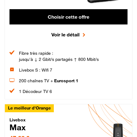
Choisir cette offre
Voir le détail
Fibre très rapide :
jusqu'à ↓ 2 Gbit/s partagés ↑ 800 Mbit/s
Livebox S : Wifi 7
200 chaînes TV +
Eurosport 1
1 Décodeur TV 6
Le meilleur d'Orange
Livebox Max Fibre
Livebox
Max
47,99 € par mois pendant 12 mois puis 57,99 € par mois, Engagement 12 moi