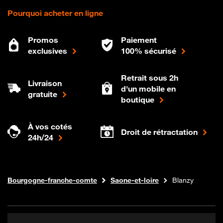
Pourquoi acheter en ligne
Promos
Paiement
exclusives
100% sécurisé
Retrait sous 2h
Livraison
d'un mobile en
gratuite
boutique
À vos cotés
Droit de rétractation
24h/24
Internet fibre
Boutique Orange
Bourgogne-franche-comte
Saone-et-loire
Blanzy