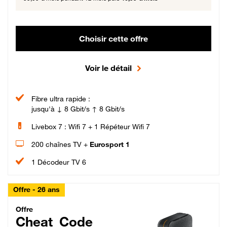
Choisir cette offre
Voir le détail
Fibre ultra rapide :
jusqu'à ↓ 8 Gbit/s ↑ 8 Gbit/s
Livebox 7 : Wifi 7 + 1 Répéteur Wifi 7
200 chaînes TV +
Eurosport 1
1 Décodeur TV 6
Offre - 26 ans
Cheat_Code Fibre_18_26
Offre
Cheat_Code