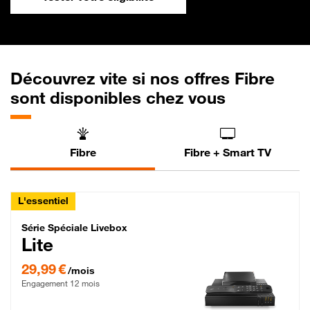
Découvrez vite si nos offres Fibre
sont disponibles chez vous
Fibre
Fibre + Smart TV
L'essentiel
Série Spéciale Livebox Lite Fibre
Série Spéciale Livebox
Lite
29,99 € par mois , Engagement 12 mois
29,99 €
/mois
Engagement 12 mois