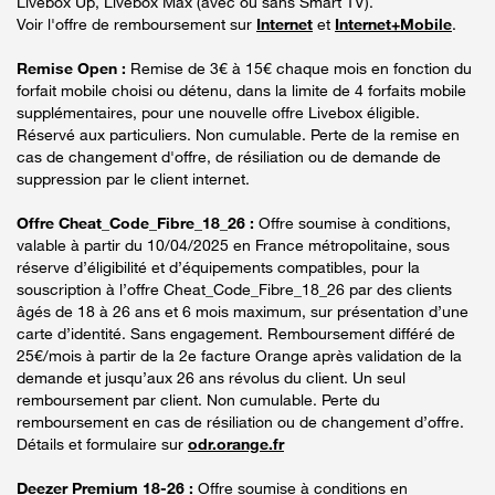
Livebox Up, Livebox Max (avec ou sans Smart TV).
Voir l'offre de remboursement sur
Internet
et
Internet+Mobile
.
Remise Open :
Remise de 3€ à 15€ chaque mois en fonction du
forfait mobile choisi ou détenu, dans la limite de 4 forfaits mobile
supplémentaires, pour une nouvelle offre Livebox éligible.
Réservé aux particuliers. Non cumulable. Perte de la remise en
cas de changement d'offre, de résiliation ou de demande de
suppression par le client internet.
Offre Cheat_Code_Fibre_18_26 :
Offre soumise à conditions,
valable à partir du 10/04/2025 en France métropolitaine, sous
réserve d’éligibilité et d’équipements compatibles, pour la
souscription à l’offre Cheat_Code_Fibre_18_26 par des clients
âgés de 18 à 26 ans et 6 mois maximum, sur présentation d’une
carte d’identité. Sans engagement. Remboursement différé de
25€/mois à partir de la 2e facture Orange après validation de la
demande et jusqu’aux 26 ans révolus du client. Un seul
remboursement par client. Non cumulable. Perte du
remboursement en cas de résiliation ou de changement d’offre.
Détails et formulaire sur
odr.orange.fr
Deezer Premium 18-26 :
Offre soumise à conditions en