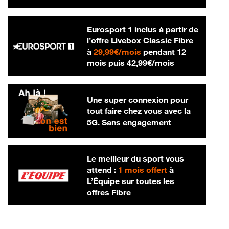
Eurosport 1 inclus à partir de
l’offre Livebox Classic Fibre
29,99 € par mois
à
29,99€/mois
pendant 12
42,99 € par m
mois puis
42,99€/mois
Une super connexion pour
tout faire chez vous avec la
5G. Sans engagement
Le meilleur du sport vous
attend :
1 mois offert
à
L’Équipe sur toutes les
offres Fibre