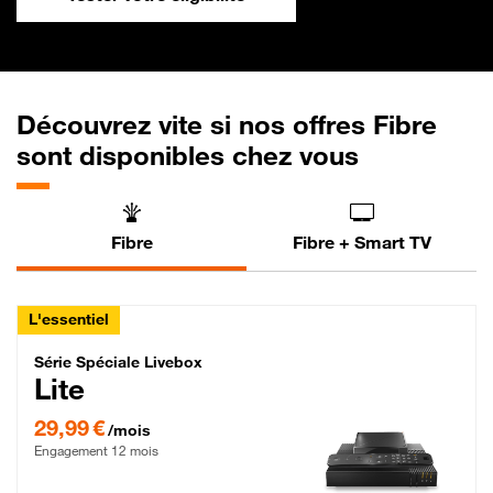
Découvrez vite si nos offres Fibre
sont disponibles chez vous
Fibre
Fibre + Smart TV
L'essentiel
Série Spéciale Livebox Lite Fibre
Série Spéciale Livebox
Lite
29,99 € par mois , Engagement 12 mois
29,99 €
/mois
Engagement 12 mois