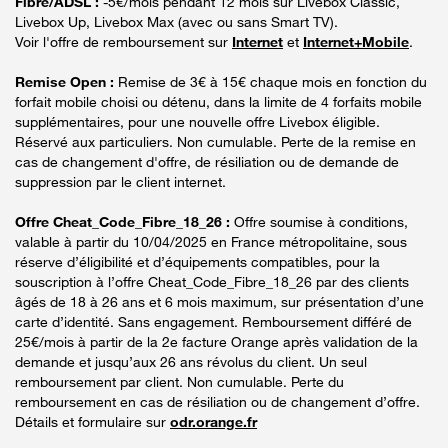
Fibre/ADSL :
-5€/mois pendant 12 mois sur Livebox Classic,
Livebox Up, Livebox Max (avec ou sans Smart TV).
Voir l'offre de remboursement sur
Internet
et
Internet+Mobile
.
Remise Open :
Remise de 3€ à 15€ chaque mois en fonction du
forfait mobile choisi ou détenu, dans la limite de 4 forfaits mobile
supplémentaires, pour une nouvelle offre Livebox éligible.
Réservé aux particuliers. Non cumulable. Perte de la remise en
cas de changement d'offre, de résiliation ou de demande de
suppression par le client internet.
Offre Cheat_Code_Fibre_18_26 :
Offre soumise à conditions,
valable à partir du 10/04/2025 en France métropolitaine, sous
réserve d’éligibilité et d’équipements compatibles, pour la
souscription à l’offre Cheat_Code_Fibre_18_26 par des clients
âgés de 18 à 26 ans et 6 mois maximum, sur présentation d’une
carte d’identité. Sans engagement. Remboursement différé de
25€/mois à partir de la 2e facture Orange après validation de la
demande et jusqu’aux 26 ans révolus du client. Un seul
remboursement par client. Non cumulable. Perte du
remboursement en cas de résiliation ou de changement d’offre.
Détails et formulaire sur
odr.orange.fr