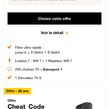
Choisir cette offre
Voir le détail
Fibre ultra rapide :
jusqu'à ↓ 8 Gbit/s ↑ 8 Gbit/s
Livebox 7 : Wifi 7 + 1 Répéteur Wifi 7
200 chaînes TV +
Eurosport 1
1 Décodeur TV 6
Offre - 26 ans
Cheat_Code Fibre_18_26
Offre
Cheat_Code