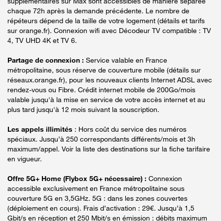
supplémentaires sur Max sont accessibles de manière séparée
chaque 72h après la demande précédente. Le nombre de
répéteurs dépend de la taille de votre logement (détails et tarifs
sur orange.fr). Connexion wifi avec Décodeur TV compatible : TV
4, TV UHD 4K et TV 6.
Partage de connexion :
Service valable en France
métropolitaine, sous réserve de couverture mobile (détails sur
réseaux.orange.fr), pour les nouveaux clients Internet ADSL avec
rendez-vous ou Fibre. Crédit internet mobile de 200Go/mois
valable jusqu'à la mise en service de votre accès internet et au
plus tard jusqu'à 12 mois suivant la souscription.
Les appels illimités
: Hors coût du service des numéros
spéciaux. Jusqu’à 250 correspondants différents/mois et 3h
maximum/appel. Voir la liste des destinations sur la fiche tarifaire
en vigueur.
Offre 5G+ Home (Flybox 5G+ nécessaire) :
Connexion
accessible exclusivement en France métropolitaine sous
couverture 5G en 3,5GHz. 5G : dans les zones couvertes
(déploiement en cours). Frais d’activation : 29€. Jusqu’à 1,5
Gbit/s en réception et 250 Mbit/s en émission : débits maximum