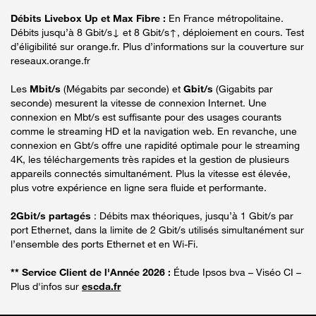
Débits Livebox Up et Max Fibre :
En France métropolitaine.
Débits jusqu’à 8 Gbit/s↓ et 8 Gbit/s↑, déploiement en cours. Test
d’éligibilité sur orange.fr. Plus d’informations sur la couverture sur
reseaux.orange.fr
Les
Mbit/s
(Mégabits par seconde) et
Gbit/s
(Gigabits par
seconde) mesurent la vitesse de connexion Internet. Une
connexion en Mbt/s est suffisante pour des usages courants
comme le streaming HD et la navigation web. En revanche, une
connexion en Gbt/s offre une rapidité optimale pour le streaming
4K, les téléchargements très rapides et la gestion de plusieurs
appareils connectés simultanément. Plus la vitesse est élevée,
plus votre expérience en ligne sera fluide et performante.
2Gbit/s partagés
: Débits max théoriques, jusqu’à 1 Gbit/s par
port Ethernet, dans la limite de 2 Gbit/s utilisés simultanément sur
l’ensemble des ports Ethernet et en Wi-Fi.
** Service Client de l'Année 2026 :
Étude Ipsos bva – Viséo CI –
Plus d'infos sur
escda.fr