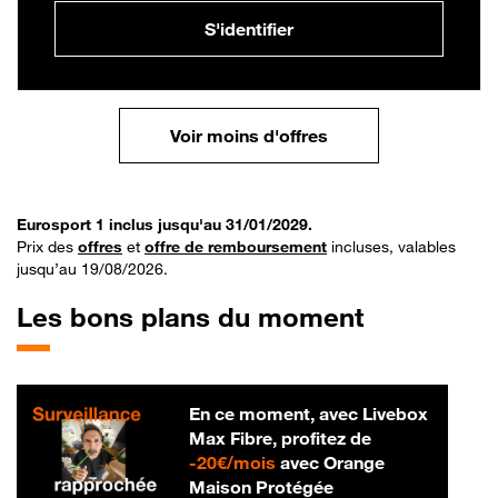
S'identifier
Voir moins d'offres
Eurosport 1 inclus jusqu'au 31/01/2029.
Prix des
offres
et
offre de remboursement
incluses, valables
jusqu’au 19/08/2026.
Les bons plans du moment
En ce moment, avec Livebox
Max Fibre, profitez de
20 € par mois
-
20€/mois
avec Orange
Maison Protégée