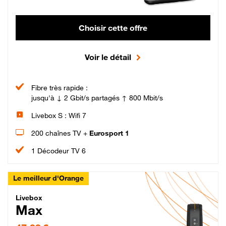
Choisir cette offre
Voir le détail
Fibre très rapide :
jusqu'à ↓ 2 Gbit/s partagés ↑ 800 Mbit/s
Livebox S : Wifi 7
200 chaînes TV +
Eurosport 1
1 Décodeur TV 6
Le meilleur d'Orange
Livebox Max Fibre
Livebox
Max
47,99 € par mois pendant 12 mois puis 57,99 € par mois, Engagement 12 moi