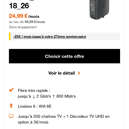
18_26
24,99 € par mois pendant 0 mois puis 49,99 € par mois, Sans engagement
24,99 €
/mois
au lieu de
49,99 €/mois
Sans engagement
25 € par mois
-
25€ / mois
jusqu'à votre 27ème anniversaire
Choisir cette offre
Voir le détail
Fibre très rapide :
jusqu'à ↓ 2 Gbit/s ↑ 800 Mbit/s
Livebox 6 : Wifi 6E
Jusqu’à 200 chaînes TV + 1 Décodeur TV UHD en
option à 5€/mois