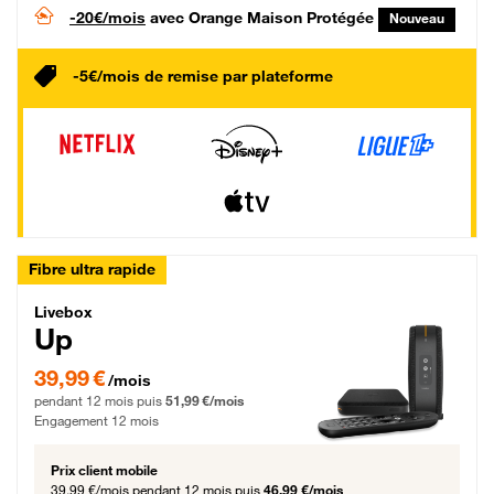
-20€/mois
avec Orange Maison Protégée
Nouveau
-5€/mois de remise par plateforme
Fibre ultra rapide
Livebox Up Fibre
Livebox
Up
39,99 € par mois pendant 12 mois puis 51,99 € par mois, Engagement 12 moi
39,99 €
/mois
pendant 12 mois puis
51,99 €/mois
Engagement 12 mois
Prix client mobile
39,99 €/mois
pendant 12 mois puis
46,99 €/mois