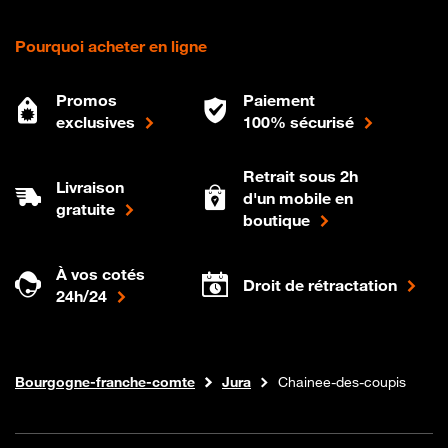
Pourquoi acheter en ligne
Promos
Paiement
exclusives
100% sécurisé
Retrait sous 2h
Livraison
d'un mobile en
gratuite
boutique
À vos cotés
Droit de rétractation
24h/24
Internet fibre
Boutique Orange
Bourgogne-franche-comte
Jura
Chainee-des-coupis