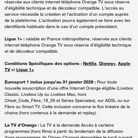
réservée aux clients internet téléphone Orange TV sous réserve
d’éligibilité technique et de décodeur compatible. L'accès au
service nécessite la création et l'activation d'un compte auprès
de la plateforme. L’activation pourra également se faire avec les
identifiants habituels dans le cas d’un compte préexistant.
Ligue 1+ :
valable en France métropolitaine, réservée aux clients
internet téléphone Orange TV sous réserve d’éligibilité technique
et de décodeur compatible.
Conditions Spécifiques des options :
Netflix
,
Disney+
,
Apple
TV
et
Ligue 1+
Eurosport 1 inclus jusqu’au 31 janvier 2029 :
Pour toute
nouvelle souscription d’une offre Internet Orange éligible (Livebox
Classic, Livebox Up ou Livebox Max, hors
Cheat_Code_Fibre_18_26 et Séries Spéciales), sur ADSL ou sur
Fibre ou Smart TV. Cette inclusion concerne le flux linéaire de la
chaine (hors contenus à la demande et replay).
La TV d'Orange :
La TV à la demande Accès à certains
programmes (hors films) à partir du lendemain de la diffusion
(hors programmes de Disney Channel disponibles le lundi suivant