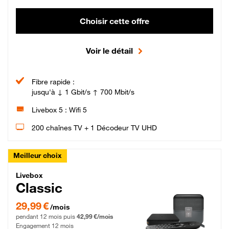
Choisir cette offre
Voir le détail
Fibre rapide :
jusqu'à ↓ 1 Gbit/s ↑ 700 Mbit/s
Livebox 5 : Wifi 5
200 chaînes TV + 1 Décodeur TV UHD
Meilleur choix
Livebox Classic Fibre
Livebox
Classic
29,99 € par mois pendant 12 mois puis 42,99 € par mois, Engagement 12 moi
29,99 €
/mois
pendant 12 mois puis
42,99 €/mois
Engagement 12 mois