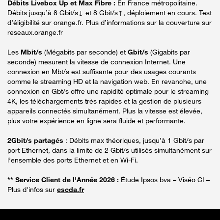
Débits Livebox Up et Max Fibre :
En France métropolitaine.
Débits jusqu’à 8 Gbit/s↓ et 8 Gbit/s↑, déploiement en cours. Test
d’éligibilité sur orange.fr. Plus d’informations sur la couverture sur
reseaux.orange.fr
Les
Mbit/s
(Mégabits par seconde) et
Gbit/s
(Gigabits par
seconde) mesurent la vitesse de connexion Internet. Une
connexion en Mbt/s est suffisante pour des usages courants
comme le streaming HD et la navigation web. En revanche, une
connexion en Gbt/s offre une rapidité optimale pour le streaming
4K, les téléchargements très rapides et la gestion de plusieurs
appareils connectés simultanément. Plus la vitesse est élevée,
plus votre expérience en ligne sera fluide et performante.
2Gbit/s partagés
: Débits max théoriques, jusqu’à 1 Gbit/s par
port Ethernet, dans la limite de 2 Gbit/s utilisés simultanément sur
l’ensemble des ports Ethernet et en Wi-Fi.
** Service Client de l'Année 2026 :
Étude Ipsos bva – Viséo CI –
Plus d'infos sur
escda.fr