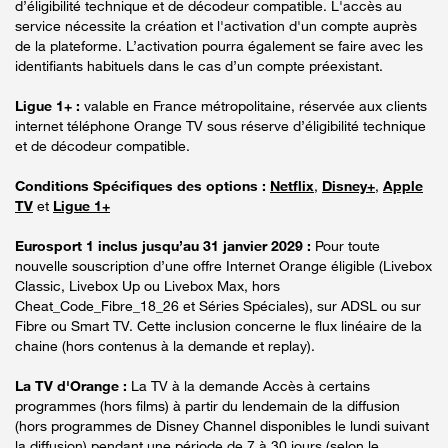
d’éligibilité technique et de décodeur compatible. L'accès au
service nécessite la création et l'activation d'un compte auprès
de la plateforme. L’activation pourra également se faire avec les
identifiants habituels dans le cas d’un compte préexistant.
Ligue 1+ :
valable en France métropolitaine, réservée aux clients
internet téléphone Orange TV sous réserve d’éligibilité technique
et de décodeur compatible.
Conditions Spécifiques des options :
Netflix
,
Disney+
,
Apple
TV
et
Ligue 1+
Eurosport 1 inclus jusqu’au 31 janvier 2029 :
Pour toute
nouvelle souscription d’une offre Internet Orange éligible (Livebox
Classic, Livebox Up ou Livebox Max, hors
Cheat_Code_Fibre_18_26 et Séries Spéciales), sur ADSL ou sur
Fibre ou Smart TV. Cette inclusion concerne le flux linéaire de la
chaine (hors contenus à la demande et replay).
La TV d'Orange :
La TV à la demande Accès à certains
programmes (hors films) à partir du lendemain de la diffusion
(hors programmes de Disney Channel disponibles le lundi suivant
la diffusion) pendant une période de 7 à 30 jours (selon le