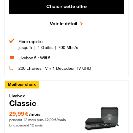
Choisir cette offre
Voir le détail
Fibre rapide :
jusqu'à ↓ 1 Gbit/s ↑ 700 Mbit/s
Livebox 5 : Wifi 5
200 chaînes TV + 1 Décodeur TV UHD
Meilleur choix
Livebox Classic Fibre
Livebox
Classic
29,99 € par mois pendant 12 mois puis 42,99 € par mois, Engagement 12 moi
29,99 €
/mois
pendant 12 mois puis
42,99 €/mois
Engagement 12 mois