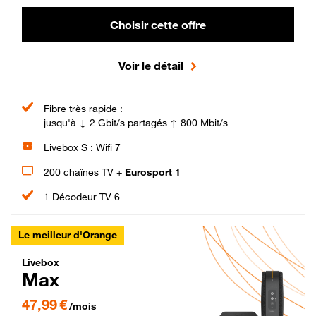
Choisir cette offre
Voir le détail
Fibre très rapide :
jusqu'à ↓ 2 Gbit/s partagés ↑ 800 Mbit/s
Livebox S : Wifi 7
200 chaînes TV +
Eurosport 1
1 Décodeur TV 6
Le meilleur d'Orange
Livebox Max Fibre
Livebox
Max
47,99 € par mois pendant 12 mois puis 57,99 € par mois, Engagement 12 moi
47,99 €
/mois