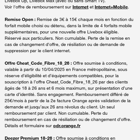
Livebox Up, Livebox Max (avec ou sans Smart TV).
Voir l'offre de remboursement sur
Internet
et
Internet+Mobile
.
Remise Open :
Remise de 3€ à 15€ chaque mois en fonction du
forfait mobile choisi ou détenu, dans la limite de 4 forfaits mobile
supplémentaires, pour une nouvelle offre Livebox éligible.
Réservé aux particuliers. Non cumulable. Perte de la remise en
cas de changement d'offre, de résiliation ou de demande de
suppression par le client internet.
Offre Cheat_Code_Fibre_18_26 :
Offre soumise à conditions,
valable à partir du 10/04/2025 en France métropolitaine, sous
réserve d’éligibilité et d’équipements compatibles, pour la
souscription à l’offre Cheat_Code_Fibre_18_26 par des clients
âgés de 18 à 26 ans et 6 mois maximum, sur présentation d’une
carte d’identité. Sans engagement. Remboursement différé de
25€/mois à partir de la 2e facture Orange après validation de la
demande et jusqu’aux 26 ans révolus du client. Un seul
remboursement par client. Non cumulable. Perte du
remboursement en cas de résiliation ou de changement d’offre.
Détails et formulaire sur
odr.orange.fr
Deezer Premium 18-26 :
Offre soumise à conditions en