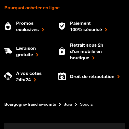
Pourquoi acheter en ligne
Promos
Paiement
exclusives
100% sécurisé
Retrait sous 2h
Livraison
d'un mobile en
gratuite
boutique
À vos cotés
Droit de rétractation
24h/24
Internet fibre
Boutique Orange
Bourgogne-franche-comte
Jura
Soucia