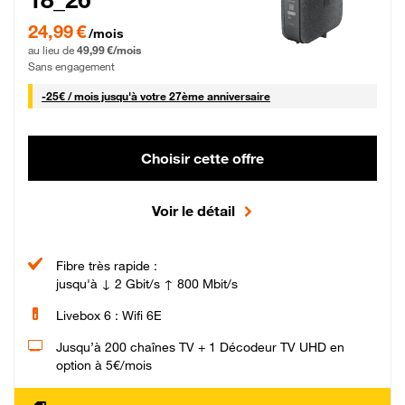
24,99 € par mois pendant 0 mois puis 49,99 € par mois, Sans engagement
24,99 €
/mois
au lieu de
49,99 €/mois
Sans engagement
25 € par mois
-
25€ / mois
jusqu'à votre 27ème anniversaire
Choisir cette offre
Voir le détail
Fibre très rapide :
jusqu'à ↓ 2 Gbit/s ↑ 800 Mbit/s
Livebox 6 : Wifi 6E
Jusqu’à 200 chaînes TV + 1 Décodeur TV UHD en
option à 5€/mois