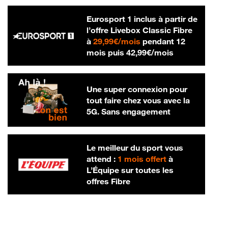
Eurosport 1 inclus à partir de
l’offre Livebox Classic Fibre
29,99 € par mois
à
29,99€/mois
pendant 12
42,99 € par m
mois puis
42,99€/mois
Une super connexion pour
tout faire chez vous avec la
5G. Sans engagement
Le meilleur du sport vous
attend :
1 mois offert
à
L’Équipe sur toutes les
offres Fibre