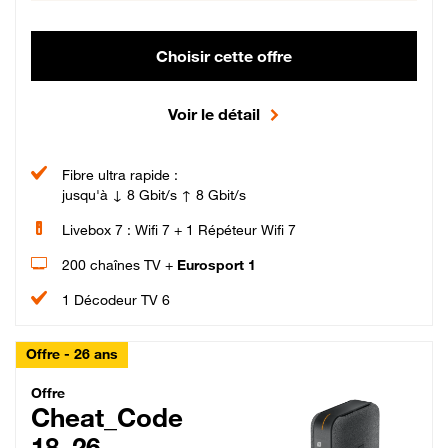
Choisir cette offre
Voir le détail
Fibre ultra rapide :
jusqu'à ↓ 8 Gbit/s ↑ 8 Gbit/s
Livebox 7 : Wifi 7 + 1 Répéteur Wifi 7
200 chaînes TV +
Eurosport 1
1 Décodeur TV 6
Offre - 26 ans
Cheat_Code Fibre_18_26
Offre
Cheat_Code
18_26