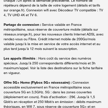
chaque 72h après la demande précédente. Le nombre de
répéteurs dépend de la taille de votre logement (détails et tarifs
sur orange.fr). Connexion wifi avec Décodeur TV compatible : TV
4, TV UHD 4K et TV 6.
Partage de connexion :
Service valable en France
métropolitaine, sous réserve de couverture mobile (détails sur
réseaux.orange.fr), pour les nouveaux clients Internet ADSL avec
rendez-vous ou Fibre. Crédit internet mobile de 200Go/mois
valable jusqu'à la mise en service de votre accès internet et au
plus tard jusqu'à 12 mois suivant la souscription.
Les appels illimités
: Hors coût du service des numéros
spéciaux. Jusqu’à 250 correspondants différents/mois et 3h
maximum/appel. Voir la liste des destinations sur la fiche tarifaire
en vigueur.
Offre 5G+ Home (Flybox 5G+ nécessaire) :
Connexion
accessible exclusivement en France métropolitaine sous
couverture 5G en 3,5GHz. 5G : dans les zones couvertes
(déploiement en cours). Frais d’activation : 29€. Jusqu’à 1,5
Gbit/s en réception et 250 Mbit/s en émission : débits maximum
théoriques, en Wifi 7, sous réserve de couverture 5G+ et en