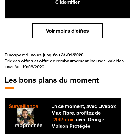
S'identifier
Voir moins d'offres
Eurosport 1 inclus jusqu'au 31/01/2029.
Prix des
offres
et
offre de remboursement
incluses, valables
jusqu’au 19/08/2026.
Les bons plans du moment
En ce moment, avec Livebox
Max Fibre, profitez de
20 € par mois
-
20€/mois
avec Orange
Maison Protégée