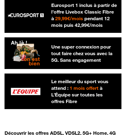
Eurosport 1 inclus à partir de
l’offre Livebox Classic Fibre
29,99 € par mois
à
29,99€/mois
pendant 12
42,99 € par m
mois puis
42,99€/mois
Une super connexion pour
tout faire chez vous avec la
5G. Sans engagement
Le meilleur du sport vous
attend :
1 mois offert
à
L’Équipe sur toutes les
offres Fibre
Découvrir les offres ADSL, VDSL2, 5G+ Home, 4G