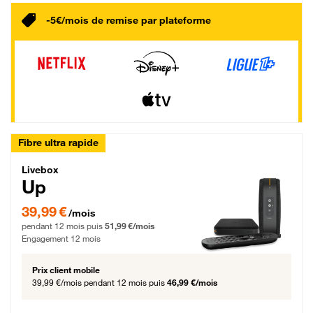
-5€/mois de remise par plateforme
Fibre ultra rapide
Livebox Up Fibre
Livebox
Up
39,99 € par mois pendant 12 mois puis 51,99 € par mois, Engagement 12 moi
39,99 €
/mois
pendant 12 mois puis
51,99 €/mois
Engagement 12 mois
Prix client mobile
39,99 €/mois
pendant 12 mois puis
46,99 €/mois