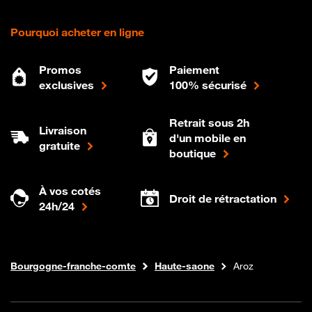
Pourquoi acheter en ligne
Promos
Paiement
exclusives
100% sécurisé
Retrait sous 2h
Livraison
d'un mobile en
gratuite
boutique
À vos cotés
Droit de rétractation
24h/24
Internet fibre
Boutique Orange
Bourgogne-franche-comte
Haute-saone
Aroz