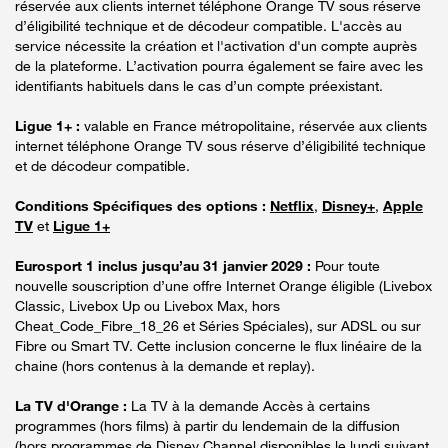
réservée aux clients internet téléphone Orange TV sous réserve
d’éligibilité technique et de décodeur compatible. L'accès au
service nécessite la création et l'activation d'un compte auprès
de la plateforme. L’activation pourra également se faire avec les
identifiants habituels dans le cas d’un compte préexistant.
Ligue 1+ :
valable en France métropolitaine, réservée aux clients
internet téléphone Orange TV sous réserve d’éligibilité technique
et de décodeur compatible.
Conditions Spécifiques des options :
Netflix
,
Disney+
,
Apple
TV
et
Ligue 1+
Eurosport 1 inclus jusqu’au 31 janvier 2029 :
Pour toute
nouvelle souscription d’une offre Internet Orange éligible (Livebox
Classic, Livebox Up ou Livebox Max, hors
Cheat_Code_Fibre_18_26 et Séries Spéciales), sur ADSL ou sur
Fibre ou Smart TV. Cette inclusion concerne le flux linéaire de la
chaine (hors contenus à la demande et replay).
La TV d'Orange :
La TV à la demande Accès à certains
programmes (hors films) à partir du lendemain de la diffusion
(hors programmes de Disney Channel disponibles le lundi suivant