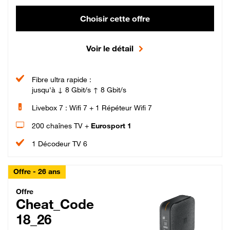
Choisir cette offre
Voir le détail
Fibre ultra rapide :
jusqu'à ↓ 8 Gbit/s ↑ 8 Gbit/s
Livebox 7 : Wifi 7 + 1 Répéteur Wifi 7
200 chaînes TV +
Eurosport 1
1 Décodeur TV 6
Offre - 26 ans
Cheat_Code Fibre_18_26
Offre
Cheat_Code
18_26