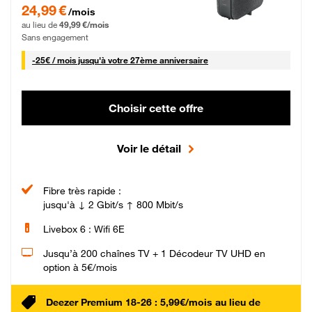
24,99 € par mois pendant 0 mois puis 49,99 € par mois, Sans engagement
24,99 €
/mois
au lieu de
49,99 €/mois
Sans engagement
25 € par mois
-
25€ / mois
jusqu'à votre 27ème anniversaire
Choisir cette offre
Voir le détail
Fibre très rapide :
jusqu'à ↓ 2 Gbit/s ↑ 800 Mbit/s
Livebox 6 : Wifi 6E
Jusqu’à 200 chaînes TV + 1 Décodeur TV UHD en
option à 5€/mois
Deezer Premium 18-26 : 5,99€/mois au lieu de