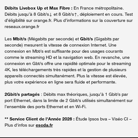
Débits Livebox Up et Max Fibre :
En France métropolitaine.
Débits jusqu’à 8 Gbit/s↓ et 8 Gbit/s↑, déploiement en cours. Test
d’éligibilité sur orange.fr. Plus d’informations sur la couverture sur
reseaux.orange.fr
Les
Mbit/s
(Mégabits par seconde) et
Gbit/s
(Gigabits par
seconde) mesurent la vitesse de connexion Internet. Une
connexion en Mbt/s est suffisante pour des usages courants
comme le streaming HD et la navigation web. En revanche, une
connexion en Gbt/s offre une rapidité optimale pour le streaming
4K, les téléchargements très rapides et la gestion de plusieurs
appareils connectés simultanément. Plus la vitesse est élevée,
plus votre expérience en ligne sera fluide et performante.
2Gbit/s partagés
: Débits max théoriques, jusqu’à 1 Gbit/s par
port Ethernet, dans la limite de 2 Gbit/s utilisés simultanément sur
l’ensemble des ports Ethernet et en Wi-Fi.
** Service Client de l'Année 2026 :
Étude Ipsos bva – Viséo CI –
Plus d'infos sur
escda.fr