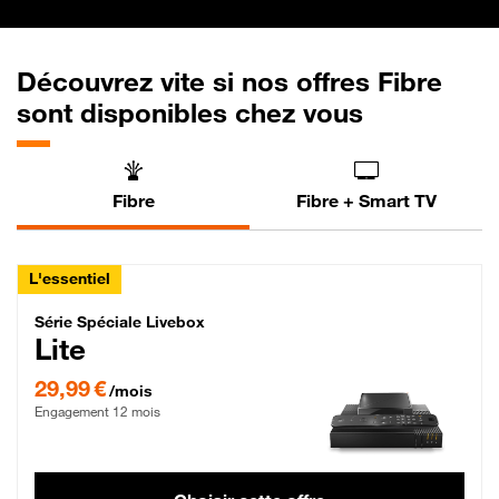
Découvrez vite si nos offres Fibre
sont disponibles chez vous
Fibre
Fibre + Smart TV
L'essentiel
Série Spéciale Livebox Lite Fibre
Série Spéciale Livebox
Lite
29,99 € par mois , Engagement 12 mois
29,99 €
/mois
Engagement 12 mois