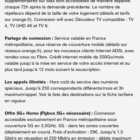
supplémentaires sur Max sont accessibles de manière séparée
chaque 72h après la demande précédente. Le nombre de
répéteurs dépend de la taille de votre logement (détails et tarifs
sur orange.fr). Connexion wifi avec Décodeur TV compatible : TV
4, TV UHD 4K et TV 6.
Partage de connexion :
Service valable en France
métropolitaine, sous réserve de couverture mobile (détails sur
réseaux.orange.fr), pour les nouveaux clients Internet ADSL avec
rendez-vous ou Fibre. Crédit internet mobile de 200Go/mois
valable jusqu'à la mise en service de votre accès internet et au
plus tard jusqu'à 12 mois suivant la souscription.
Les appels illimités
: Hors coût du service des numéros
spéciaux. Jusqu’à 250 correspondants différents/mois et 3h
maximum/appel. Voir la liste des destinations sur la fiche tarifaire
en vigueur.
Offre 5G+ Home (Flybox 5G+ nécessaire) :
Connexion
accessible exclusivement en France métropolitaine sous
couverture 5G en 3,5GHz. 5G : dans les zones couvertes
(déploiement en cours). Frais d’activation : 29€. Jusqu’à 1,5
Gbit/s en réception et 250 Mbit/s en émission : débits maximum