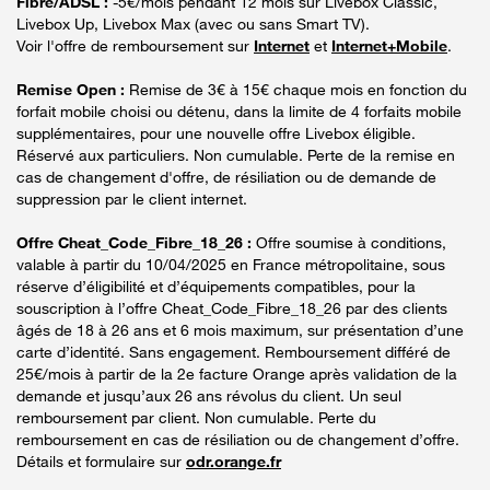
Fibre/ADSL :
-5€/mois pendant 12 mois sur Livebox Classic,
Livebox Up, Livebox Max (avec ou sans Smart TV).
Voir l'offre de remboursement sur
Internet
et
Internet+Mobile
.
Remise Open :
Remise de 3€ à 15€ chaque mois en fonction du
forfait mobile choisi ou détenu, dans la limite de 4 forfaits mobile
supplémentaires, pour une nouvelle offre Livebox éligible.
Réservé aux particuliers. Non cumulable. Perte de la remise en
cas de changement d'offre, de résiliation ou de demande de
suppression par le client internet.
Offre Cheat_Code_Fibre_18_26 :
Offre soumise à conditions,
valable à partir du 10/04/2025 en France métropolitaine, sous
réserve d’éligibilité et d’équipements compatibles, pour la
souscription à l’offre Cheat_Code_Fibre_18_26 par des clients
âgés de 18 à 26 ans et 6 mois maximum, sur présentation d’une
carte d’identité. Sans engagement. Remboursement différé de
25€/mois à partir de la 2e facture Orange après validation de la
demande et jusqu’aux 26 ans révolus du client. Un seul
remboursement par client. Non cumulable. Perte du
remboursement en cas de résiliation ou de changement d’offre.
Détails et formulaire sur
odr.orange.fr