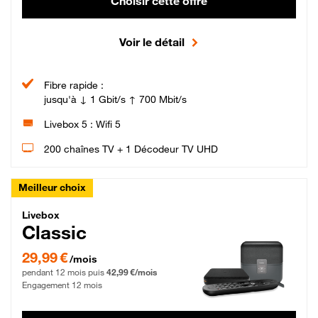
Choisir cette offre
Voir le détail
Fibre rapide :
jusqu'à ↓ 1 Gbit/s ↑ 700 Mbit/s
Livebox 5 : Wifi 5
200 chaînes TV + 1 Décodeur TV UHD
Meilleur choix
Livebox Classic Fibre
Livebox
Classic
29,99 € par mois pendant 12 mois puis 42,99 € par mois, Engagement 12 moi
29,99 €
/mois
pendant 12 mois puis
42,99 €/mois
Engagement 12 mois