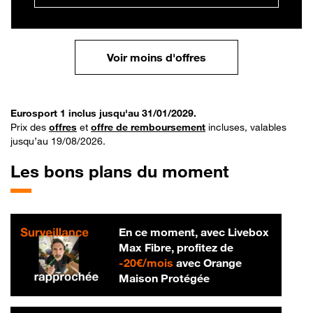
Voir moins d'offres
Eurosport 1 inclus jusqu'au 31/01/2029.
Prix des
offres
et
offre de remboursement
incluses, valables
jusqu’au 19/08/2026.
Les bons plans du moment
En ce moment, avec Livebox
Max Fibre, profitez de
20 € par mois
-
20€/mois
avec Orange
Maison Protégée