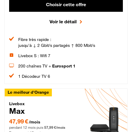
Choisir cette offre
Voir le détail
Fibre très rapide :
jusqu'à ↓ 2 Gbit/s partagés ↑ 800 Mbit/s
Livebox S : Wifi 7
200 chaînes TV +
Eurosport 1
1 Décodeur TV 6
Le meilleur d'Orange
Livebox Max Fibre
Livebox
Max
47,99 € par mois pendant 12 mois puis 57,99 € par mois, Engagement 12 moi
47,99 €
/mois
pendant 12 mois puis
57,99 €/mois