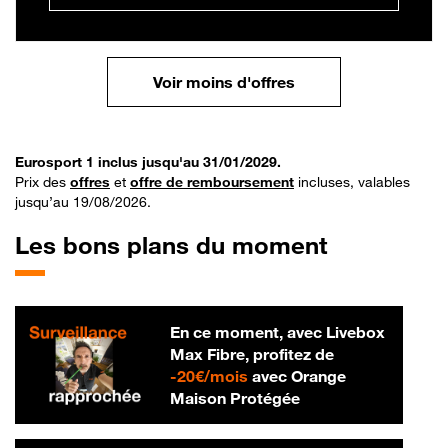
Voir moins d'offres
Eurosport 1 inclus jusqu'au 31/01/2029.
Prix des
offres
et
offre de remboursement
incluses, valables
jusqu’au 19/08/2026.
Les bons plans du moment
En ce moment, avec Livebox
Max Fibre, profitez de
20 € par mois
-
20€/mois
avec Orange
Maison Protégée