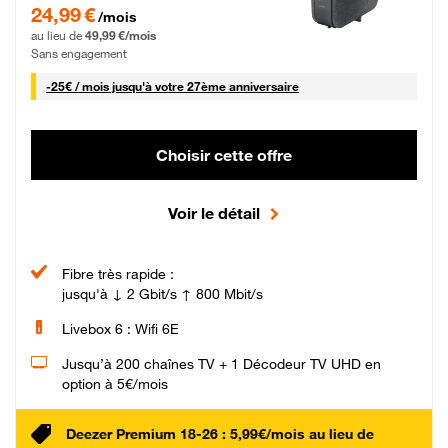
24,99 € par mois pendant 0 mois puis 49,99 € par mois, Sans engagement
24,99 €
/mois
au lieu de
49,99 €/mois
Sans engagement
25 € par mois
-
25€ / mois
jusqu'à votre 27ème anniversaire
Choisir cette offre
Voir le détail
Fibre très rapide :
jusqu'à ↓ 2 Gbit/s ↑ 800 Mbit/s
Livebox 6 : Wifi 6E
Jusqu’à 200 chaînes TV + 1 Décodeur TV UHD en
option à 5€/mois
Deezer Premium 18-26 : 5,99€/mois au lieu de