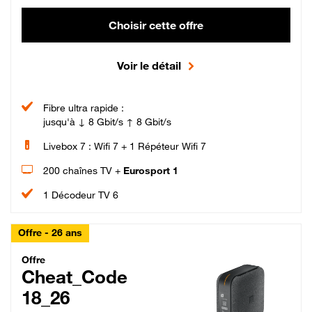
Choisir cette offre
Voir le détail
Fibre ultra rapide :
jusqu'à ↓ 8 Gbit/s ↑ 8 Gbit/s
Livebox 7 : Wifi 7 + 1 Répéteur Wifi 7
200 chaînes TV +
Eurosport 1
1 Décodeur TV 6
Offre - 26 ans
Cheat_Code Fibre_18_26
Offre
Cheat_Code
18_26