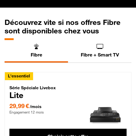
Découvrez vite si nos offres Fibre
sont disponibles chez vous
Fibre
Fibre + Smart TV
L'essentiel
Série Spéciale Livebox Lite Fibre
Série Spéciale Livebox
Lite
29,99 € par mois , Engagement 12 mois
29,99 €
/mois
Engagement 12 mois