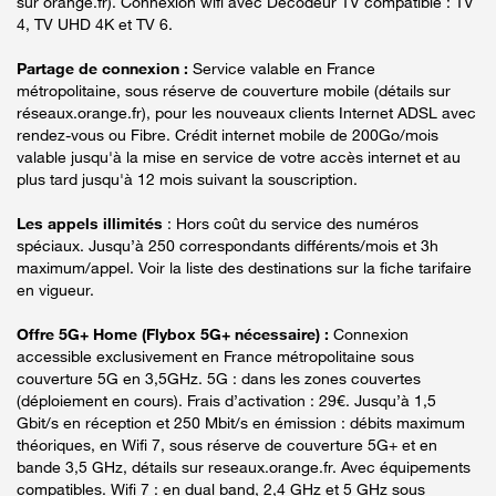
sur orange.fr). Connexion wifi avec Décodeur TV compatible : TV
4, TV UHD 4K et TV 6.
Partage de connexion :
Service valable en France
métropolitaine, sous réserve de couverture mobile (détails sur
réseaux.orange.fr), pour les nouveaux clients Internet ADSL avec
rendez-vous ou Fibre. Crédit internet mobile de 200Go/mois
valable jusqu'à la mise en service de votre accès internet et au
plus tard jusqu'à 12 mois suivant la souscription.
Les appels illimités
: Hors coût du service des numéros
spéciaux. Jusqu’à 250 correspondants différents/mois et 3h
maximum/appel. Voir la liste des destinations sur la fiche tarifaire
en vigueur.
Offre 5G+ Home (Flybox 5G+ nécessaire) :
Connexion
accessible exclusivement en France métropolitaine sous
couverture 5G en 3,5GHz. 5G : dans les zones couvertes
(déploiement en cours). Frais d’activation : 29€. Jusqu’à 1,5
Gbit/s en réception et 250 Mbit/s en émission : débits maximum
théoriques, en Wifi 7, sous réserve de couverture 5G+ et en
bande 3,5 GHz, détails sur reseaux.orange.fr. Avec équipements
compatibles. Wifi 7 : en dual band, 2,4 GHz et 5 GHz sous