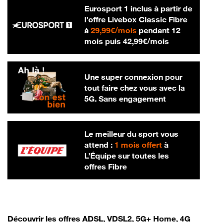
Eurosport 1 inclus à partir de
l’offre Livebox Classic Fibre
29,99 € par mois
à
29,99€/mois
pendant 12
42,99 € par m
mois puis
42,99€/mois
Une super connexion pour
tout faire chez vous avec la
5G. Sans engagement
Le meilleur du sport vous
attend :
1 mois offert
à
L’Équipe sur toutes les
offres Fibre
Découvrir les offres ADSL, VDSL2, 5G+ Home, 4G