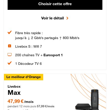
Choisir cette offre
Voir le détail
Fibre très rapide :
jusqu'à ↓ 2 Gbit/s partagés ↑ 800 Mbit/s
Livebox S : Wifi 7
200 chaînes TV +
Eurosport 1
1 Décodeur TV 6
Le meilleur d'Orange
Livebox Max Fibre
Livebox
Max
47,99 € par mois pendant 12 mois puis 57,99 € par mois, Engagement 12 moi
47,99 €
/mois
pendant 12 mois puis
57,99 €/mois