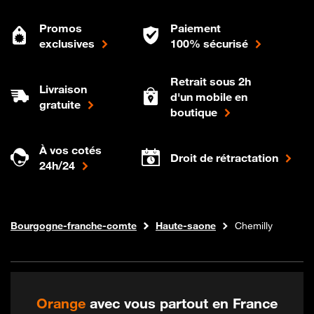
Promos
Paiement
exclusives
100% sécurisé
Retrait sous 2h
Livraison
d'un mobile en
gratuite
boutique
À vos cotés
Droit de rétractation
24h/24
Internet fibre
Boutique Orange
Bourgogne-franche-comte
Haute-saone
Chemilly