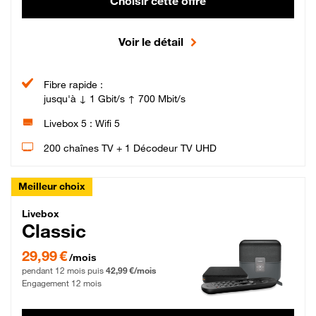
Choisir cette offre
Voir le détail
Fibre rapide :
jusqu'à ↓ 1 Gbit/s ↑ 700 Mbit/s
Livebox 5 : Wifi 5
200 chaînes TV + 1 Décodeur TV UHD
Meilleur choix
Livebox Classic Fibre
Livebox
Classic
29,99 € par mois pendant 12 mois puis 42,99 € par mois, Engagement 12 moi
29,99 €
/mois
pendant 12 mois puis
42,99 €/mois
Engagement 12 mois