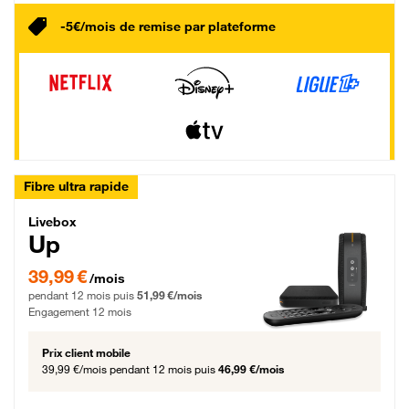
-5€/mois de remise par plateforme
Fibre ultra rapide
Livebox Up Fibre
Livebox
Up
39,99 € par mois pendant 12 mois puis 51,99 € par mois, Engagement 12 moi
39,99 €
/mois
pendant 12 mois puis
51,99 €/mois
Engagement 12 mois
Prix client mobile
39,99 €/mois
pendant 12 mois puis
46,99 €/mois