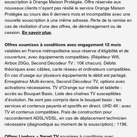
souscription à Orange Maison Protégée. Offre réservée aux
nouveaux clients n’ayant pas résilié le service Orange Maison
Protégée au cours des 6 derniers mois et incompatible avec une
nouvelle souscription à une même adresse. Perte de la remise en
cas de résiliation d’une des offres, de déménagement ou de
cession.
En savoir plus
.
Offres soumises à conditions avec engagement 12 mois
valables en France métropolitaine sous réserve d’éligibilité et de
couverture, avec équipements compatibles. (Répéteur Wifi,
Airbox 20Go, Second Décodeur TV : 10€ chacun). Débits
théoriques avec câbles, carte réseau et ordinateurs compatibles.
En cas d’usage sur plusieurs équipements le débit est partagé.
Enregistreur Multi-écrans, Second Décodeur TV, options avec
activations nécessaires. TV d’Orange sur mobile et tablette :
accès au Bouquet Basic. Liste des chaînes TV susceptibles
d’évolution. Ne sont pas compris dans le bouquet basic : les
services et contenus payants et sportifs en direct. UHD 4K : avec
TV et contenus compatibles. Frais de construction pour
raccordement ADSL/VDSL, en cas de déplacement technicien
nécessaire (diagnostiqué au moment de la souscription) : 119€.
Offres Livebox + Smart TV
soumises à conditions avec