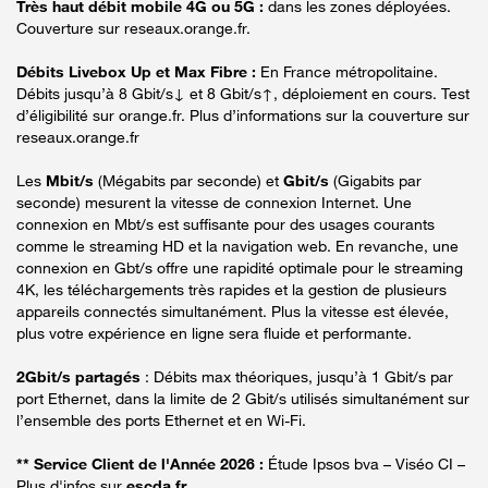
Très haut débit mobile 4G ou 5G :
dans les zones déployées.
Couverture sur reseaux.orange.fr.
Débits Livebox Up et Max Fibre :
En France métropolitaine.
Débits jusqu’à 8 Gbit/s↓ et 8 Gbit/s↑, déploiement en cours. Test
d’éligibilité sur orange.fr. Plus d’informations sur la couverture sur
reseaux.orange.fr
Les
Mbit/s
(Mégabits par seconde) et
Gbit/s
(Gigabits par
seconde) mesurent la vitesse de connexion Internet. Une
connexion en Mbt/s est suffisante pour des usages courants
comme le streaming HD et la navigation web. En revanche, une
connexion en Gbt/s offre une rapidité optimale pour le streaming
4K, les téléchargements très rapides et la gestion de plusieurs
appareils connectés simultanément. Plus la vitesse est élevée,
plus votre expérience en ligne sera fluide et performante.
2Gbit/s partagés
: Débits max théoriques, jusqu’à 1 Gbit/s par
port Ethernet, dans la limite de 2 Gbit/s utilisés simultanément sur
l’ensemble des ports Ethernet et en Wi-Fi.
** Service Client de l'Année 2026 :
Étude Ipsos bva – Viséo CI –
Plus d'infos sur
escda.fr