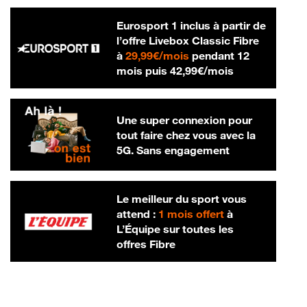
Eurosport 1 inclus à partir de
l’offre Livebox Classic Fibre
29,99 € par mois
à
29,99€/mois
pendant 12
42,99 € par m
mois puis
42,99€/mois
Une super connexion pour
tout faire chez vous avec la
5G. Sans engagement
Le meilleur du sport vous
attend :
1 mois offert
à
L’Équipe sur toutes les
offres Fibre