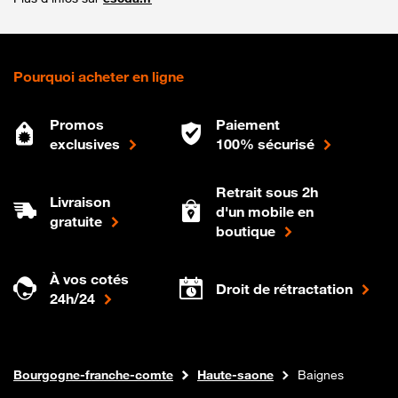
Pourquoi acheter en ligne
Promos
Paiement
exclusives
100% sécurisé
Retrait sous 2h
Livraison
d'un mobile en
gratuite
boutique
À vos cotés
Droit de rétractation
24h/24
Internet fibre
Boutique Orange
Bourgogne-franche-comte
Haute-saone
Baignes