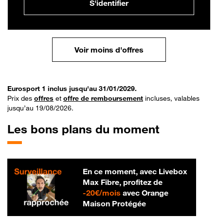
S'identifier
Voir moins d'offres
Eurosport 1 inclus jusqu'au 31/01/2029.
Prix des
offres
et
offre de remboursement
incluses, valables
jusqu’au 19/08/2026.
Les bons plans du moment
En ce moment, avec Livebox
Max Fibre, profitez de
20 € par mois
-
20€/mois
avec Orange
Maison Protégée