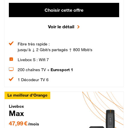
Choisir cette offre
Voir le détail
Fibre très rapide :
jusqu'à ↓ 2 Gbit/s partagés ↑ 800 Mbit/s
Livebox S : Wifi 7
200 chaînes TV +
Eurosport 1
1 Décodeur TV 6
Le meilleur d'Orange
Livebox Max Fibre
Livebox
Max
47,99 € par mois pendant 12 mois puis 57,99 € par mois, Engagement 12 moi
47,99 €
/mois