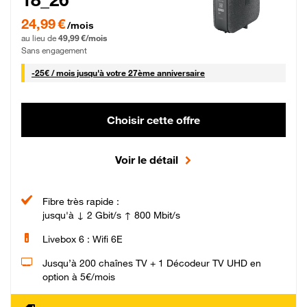
24,99 € par mois pendant 0 mois puis 49,99 € par mois, Sans engagement
24,99 €
/mois
au lieu de
49,99 €/mois
Sans engagement
25 € par mois
-
25€ / mois
jusqu'à votre 27ème anniversaire
Choisir cette offre
Voir le détail
Fibre très rapide :
jusqu'à ↓ 2 Gbit/s ↑ 800 Mbit/s
Livebox 6 : Wifi 6E
Jusqu’à 200 chaînes TV + 1 Décodeur TV UHD en
option à 5€/mois