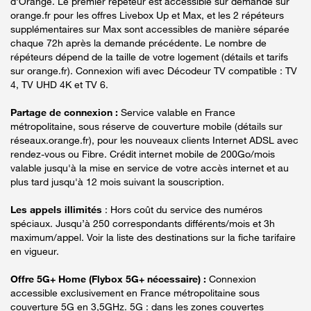
d'Orange. Le premier répéteur est accessible sur demande sur
orange.fr pour les offres Livebox Up et Max, et les 2 répéteurs
supplémentaires sur Max sont accessibles de manière séparée
chaque 72h après la demande précédente. Le nombre de
répéteurs dépend de la taille de votre logement (détails et tarifs
sur orange.fr). Connexion wifi avec Décodeur TV compatible : TV
4, TV UHD 4K et TV 6.
Partage de connexion :
Service valable en France
métropolitaine, sous réserve de couverture mobile (détails sur
réseaux.orange.fr), pour les nouveaux clients Internet ADSL avec
rendez-vous ou Fibre. Crédit internet mobile de 200Go/mois
valable jusqu'à la mise en service de votre accès internet et au
plus tard jusqu'à 12 mois suivant la souscription.
Les appels illimités
: Hors coût du service des numéros
spéciaux. Jusqu’à 250 correspondants différents/mois et 3h
maximum/appel. Voir la liste des destinations sur la fiche tarifaire
en vigueur.
Offre 5G+ Home (Flybox 5G+ nécessaire) :
Connexion
accessible exclusivement en France métropolitaine sous
couverture 5G en 3,5GHz. 5G : dans les zones couvertes