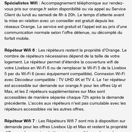
Spécialistes Wifi
: Accompagnement téléphonique sur rendez-
vous pris sur orange.fr selon disponibilité ou via appel au Service
Client du lundi au samedi de 8h à 20h. Le temps d’attente avant
la mise en relation avec un conseiller est gratuit depuis les
réseaux Orange. Le service est gratuit et l’appel est au prix d’une
communication normale selon l’offre détenue, ou décompté du
forfait mobile.
Répéteur Wifi 6
: Les répéteurs restent la propriété d’Orange. Le
nombre de répéteurs nécessaires dépend de la taille de votre
logement. Le répéteur permet d’étendre la couverture wifi de
votre Livebox en Wi-Fi 6 ou de remplacer le Wi-Fi 5 de la Livebox
5 par du Wi-Fi 6 (avec équipement compatible). Connexion Wi-Fi
avec Décodeur compatible : TV UHD 4K et TV 4. Le 1er répéteur
est accessible sur demande sur orange.fr pour les offres Up et
Max, et les 2 répéteurs supplémentaires sur Max sont
accessibles de manière séparée chaque 72h après la demande
précédente. L’accès aux répéteurs n’est pas cumulable avec les
répéteurs accessibles via les autres offres.
Répéteur Wifi 7
: Les Répéteurs Wifi 7 sont mis à disposition sur
demande pour les offres Livebox Up et Max et restent la propriété