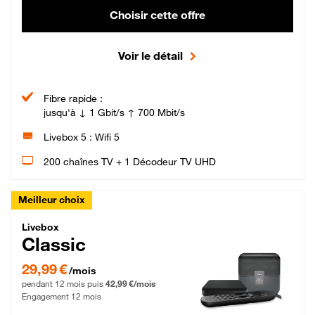
Choisir cette offre
Voir le détail
Fibre rapide :
jusqu'à ↓ 1 Gbit/s ↑ 700 Mbit/s
Livebox 5 : Wifi 5
200 chaînes TV + 1 Décodeur TV UHD
Meilleur choix
Livebox Classic Fibre
Livebox
Classic
29,99 € par mois pendant 12 mois puis 42,99 € par mois, Engagement 12 moi
29,99 €
/mois
pendant 12 mois puis
42,99 €/mois
Engagement 12 mois