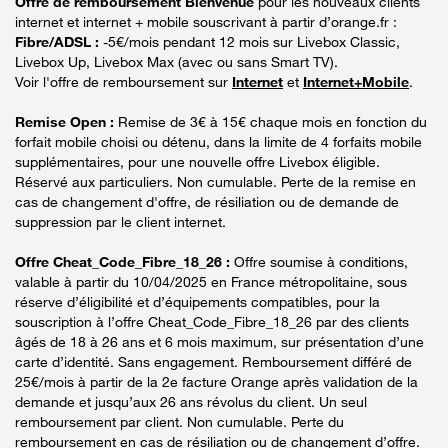
Offre de remboursement Bienvenue
pour les nouveaux clients
internet et internet + mobile souscrivant à partir d’orange.fr :
Fibre/ADSL :
-5€/mois pendant 12 mois sur Livebox Classic,
Livebox Up, Livebox Max (avec ou sans Smart TV).
Voir l'offre de remboursement sur
Internet
et
Internet+Mobile
.
Remise Open :
Remise de 3€ à 15€ chaque mois en fonction du
forfait mobile choisi ou détenu, dans la limite de 4 forfaits mobile
supplémentaires, pour une nouvelle offre Livebox éligible.
Réservé aux particuliers. Non cumulable. Perte de la remise en
cas de changement d'offre, de résiliation ou de demande de
suppression par le client internet.
Offre Cheat_Code_Fibre_18_26 :
Offre soumise à conditions,
valable à partir du 10/04/2025 en France métropolitaine, sous
réserve d’éligibilité et d’équipements compatibles, pour la
souscription à l’offre Cheat_Code_Fibre_18_26 par des clients
âgés de 18 à 26 ans et 6 mois maximum, sur présentation d’une
carte d’identité. Sans engagement. Remboursement différé de
25€/mois à partir de la 2e facture Orange après validation de la
demande et jusqu’aux 26 ans révolus du client. Un seul
remboursement par client. Non cumulable. Perte du
remboursement en cas de résiliation ou de changement d’offre.