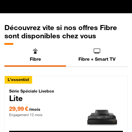
Découvrez vite si nos offres Fibre
sont disponibles chez vous
Fibre
Fibre + Smart TV
L'essentiel
Série Spéciale Livebox Lite Fibre
Série Spéciale Livebox
Lite
29,99 € par mois , Engagement 12 mois
29,99 €
/mois
Engagement 12 mois