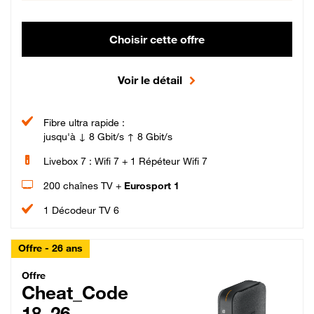
Choisir cette offre
Voir le détail
Fibre ultra rapide :
jusqu'à ↓ 8 Gbit/s ↑ 8 Gbit/s
Livebox 7 : Wifi 7 + 1 Répéteur Wifi 7
200 chaînes TV +
Eurosport 1
1 Décodeur TV 6
Offre - 26 ans
Cheat_Code Fibre_18_26
Offre
Cheat_Code
18_26