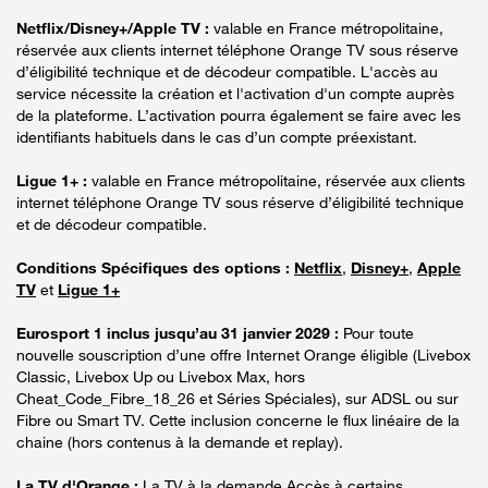
Netflix/Disney+/Apple TV :
valable en France métropolitaine,
réservée aux clients internet téléphone Orange TV sous réserve
d’éligibilité technique et de décodeur compatible. L'accès au
service nécessite la création et l'activation d'un compte auprès
de la plateforme. L’activation pourra également se faire avec les
identifiants habituels dans le cas d’un compte préexistant.
Ligue 1+ :
valable en France métropolitaine, réservée aux clients
internet téléphone Orange TV sous réserve d’éligibilité technique
et de décodeur compatible.
Conditions Spécifiques des options :
Netflix
,
Disney+
,
Apple
TV
et
Ligue 1+
Eurosport 1 inclus jusqu’au 31 janvier 2029 :
Pour toute
nouvelle souscription d’une offre Internet Orange éligible (Livebox
Classic, Livebox Up ou Livebox Max, hors
Cheat_Code_Fibre_18_26 et Séries Spéciales), sur ADSL ou sur
Fibre ou Smart TV. Cette inclusion concerne le flux linéaire de la
chaine (hors contenus à la demande et replay).
La TV d'Orange :
La TV à la demande Accès à certains