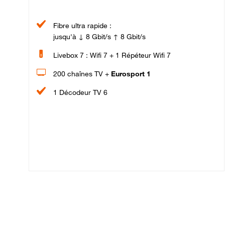
Fibre ultra rapide :
jusqu'à ↓ 8 Gbit/s ↑ 8 Gbit/s
Livebox 7 : Wifi 7 + 1 Répéteur Wifi 7
200 chaînes TV +
Eurosport 1
1 Décodeur TV 6