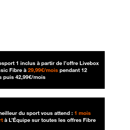
sport 1 inclus à partir de l’offre Livebox
29,99 € par mois
sic Fibre à
29,99€/mois
pendant 12
42,99 € par mois
s puis
42,99€/mois
eilleur du sport vous attend :
1 mois
rt
à L’Équipe sur toutes les offres Fibre