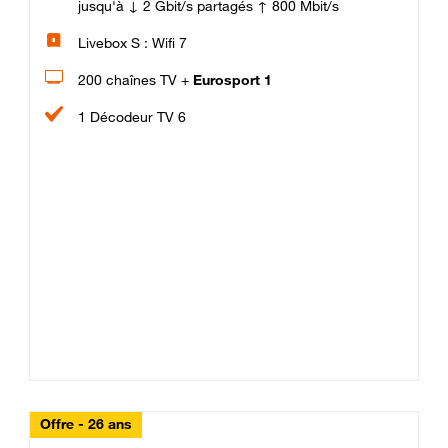
jusqu'à ↓ 2 Gbit/s partagés ↑ 800 Mbit/s
Livebox S : Wifi 7
200 chaînes TV +
Eurosport 1
1 Décodeur TV 6
Offre - 26 ans