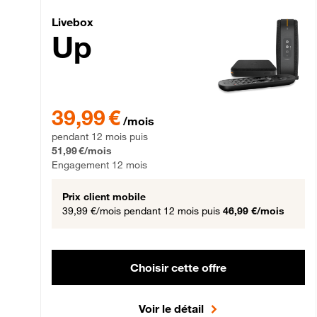
Livebox Up Fibre
Livebox
Up
39,99 € par mois pendant 12 mois puis 51,99 € par mois,
39,99 €
/mois
pendant 12 mois puis
51,99 €/mois
Engagement 12 mois
Prix client mobile
39,99 €/mois
pendant 12 mois puis
46,99 €/mois
Choisir cette offre
Voir le détail