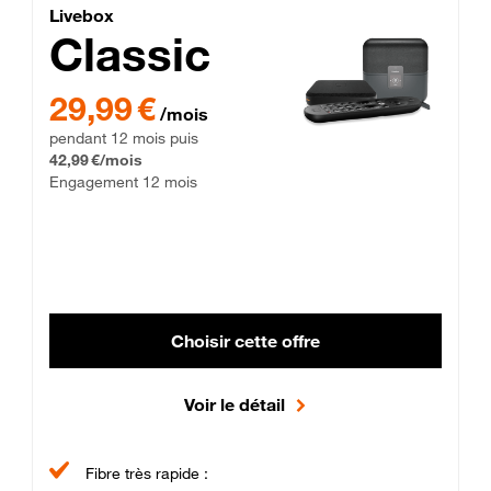
Lite Fibre
Livebox Classic Fibre
Livebox
Classic
29,99 € par mois pendant 12 mois puis 42,99 € par mois, Enga
29,99 €
/mois
pendant 12 mois puis
42,99 €/mois
Engagement 12 mois
Choisir cette offre
Voir le détail
Fibre très rapide :