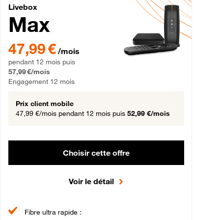
Livebox Max Fibre
Livebox
Max
gement 12 mois
47,99 € par mois pendant 12 mois puis 57,99 € par mois, Engageme
47,99 €
/mois
pendant 12 mois puis
57,99 €/mois
Engagement 12 mois
Prix client mobile
47,99 €/mois
pendant 12 mois puis
52,99 €/mois
Choisir cette offre
Voir le détail
Fibre ultra rapide :