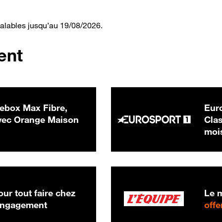
valables jusqu’au 19/08/2026.
ent
ebox Max Fibre,
Euro
 € par mois
ec Orange Maison
Clas
moi
ur tout faire chez
Le m
 engagement
offe