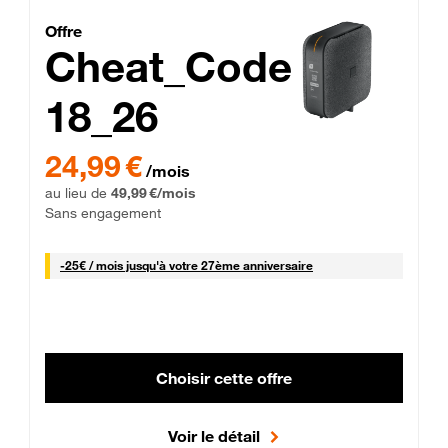
Cheat_Code Fibre_18_26
Offre
Cheat_Code
18_26
 Engagement 12 mois
24,99 € par mois pendant 0 mois puis 49,99 € par mois, Sans 
24,99 €
/mois
au lieu de
49,99 €/mois
Sans engagement
25 € par mois
-
25€ / mois
jusqu'à votre 27ème anniversaire
Choisir cette offre
Voir le détail