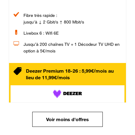
Fibre très rapide :
jusqu'à ↓ 2 Gbit/s ↑ 800 Mbit/s
Livebox 6 : Wifi 6E
Jusqu’à 200 chaînes TV + 1 Décodeur TV UHD en
option à 5€/mois
Deezer Premium 18-26 : 5,99€/mois au
lieu de 11,99€/mois
Voir moins d'offres