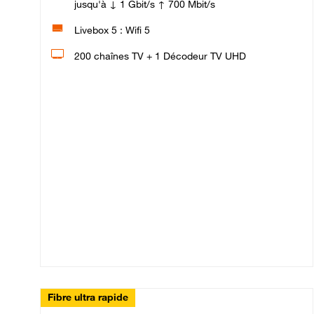
jusqu'à ↓ 1 Gbit/s ↑ 700 Mbit/s
Livebox 5 : Wifi 5
200 chaînes TV + 1 Décodeur TV UHD
Fibre ultra rapide