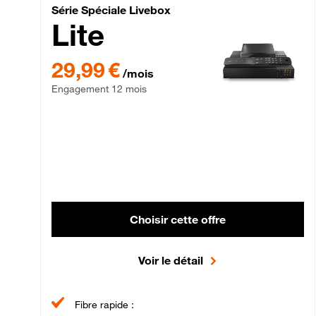
Série Spéciale Livebox 
Série Spéciale Livebox
Lite
29,99 € par mois , Engagement 12 mois
29,99 €
/mois
Engagement 12 mois
Choisir cette offre
Voir le détail
Fibre rapide :