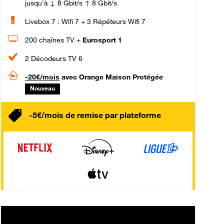
jusqu'à ↓ 8 Gbit/s ↑ 8 Gbit/s
Livebox 7 : Wifi 7 + 3 Répéteurs Wifi 7
200 chaînes TV +
Eurosport 1
2 Décodeurs TV 6
-20€/mois
avec Orange Maison Protégée
Nouveau
-5€/mois de remise par plateforme