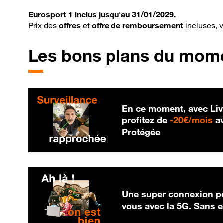
Eurosport 1 inclus jusqu'au 31/01/2029.
Prix des
offres
et
offre de remboursement
incluses, 
Les bons plans du mom
En ce moment, avec Liv
20
profitez de
-
20€/mois
av
Protégée
Une super connexion po
vous avec la 5G. Sans