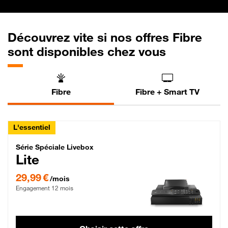
Découvrez vite si nos offres Fibre
sont disponibles chez vous
Fibre
Fibre + Smart TV
L'essentiel
Série Spéciale Livebox Lite Fibre
Série Spéciale Livebox
Lite
29,99 € par mois , Engagement 12 mois
29,99 €
/mois
Engagement 12 mois