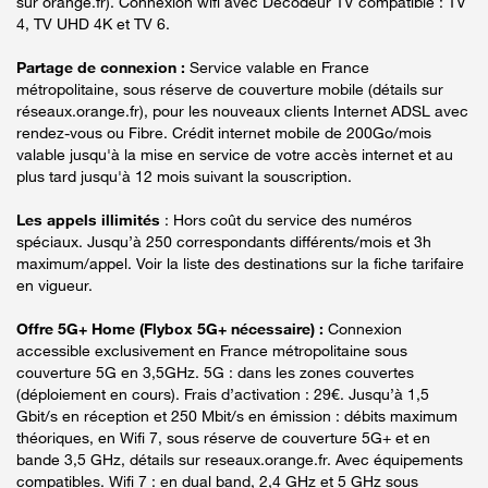
sur orange.fr). Connexion wifi avec Décodeur TV compatible : TV
4, TV UHD 4K et TV 6.
Partage de connexion :
Service valable en France
métropolitaine, sous réserve de couverture mobile (détails sur
réseaux.orange.fr), pour les nouveaux clients Internet ADSL avec
rendez-vous ou Fibre. Crédit internet mobile de 200Go/mois
valable jusqu'à la mise en service de votre accès internet et au
plus tard jusqu'à 12 mois suivant la souscription.
Les appels illimités
: Hors coût du service des numéros
spéciaux. Jusqu’à 250 correspondants différents/mois et 3h
maximum/appel. Voir la liste des destinations sur la fiche tarifaire
en vigueur.
Offre 5G+ Home (Flybox 5G+ nécessaire) :
Connexion
accessible exclusivement en France métropolitaine sous
couverture 5G en 3,5GHz. 5G : dans les zones couvertes
(déploiement en cours). Frais d’activation : 29€. Jusqu’à 1,5
Gbit/s en réception et 250 Mbit/s en émission : débits maximum
théoriques, en Wifi 7, sous réserve de couverture 5G+ et en
bande 3,5 GHz, détails sur reseaux.orange.fr. Avec équipements
compatibles. Wifi 7 : en dual band, 2,4 GHz et 5 GHz sous