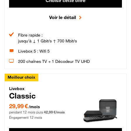
Choisir cette offre
Voir le détail
Fibre rapide :
jusqu'à ↓ 1 Gbit/s ↑ 700 Mbit/s
Livebox 5 : Wifi 5
200 chaînes TV + 1 Décodeur TV UHD
Meilleur choix
Livebox Classic Fibre
Livebox
Classic
29,99 € par mois pendant 12 mois puis 42,99 € par mois, Engagement 12 moi
29,99 €
/mois
pendant 12 mois puis
42,99 €/mois
Engagement 12 mois