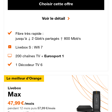
Choisir cette offre
Voir le détail
Fibre très rapide :
jusqu'à ↓ 2 Gbit/s partagés ↑ 800 Mbit/s
Livebox S : Wifi 7
200 chaînes TV +
Eurosport 1
1 Décodeur TV 6
Le meilleur d'Orange
Livebox Max Fibre
Livebox
Max
47,99 € par mois pendant 12 mois puis 57,99 € par mois, Engagement 12 moi
47,99 €
/mois
pendant 12 mois puis
57,99 €/mois