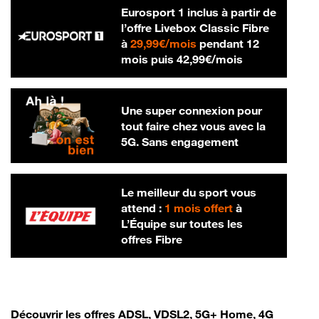
Eurosport 1 inclus à partir de
l’offre Livebox Classic Fibre
29,99 € par mois
à
29,99€/mois
pendant 12
42,99 € par m
mois puis
42,99€/mois
Une super connexion pour
tout faire chez vous avec la
5G. Sans engagement
Le meilleur du sport vous
attend :
1 mois offert
à
L’Équipe sur toutes les
offres Fibre
Découvrir les offres ADSL, VDSL2, 5G+ Home, 4G