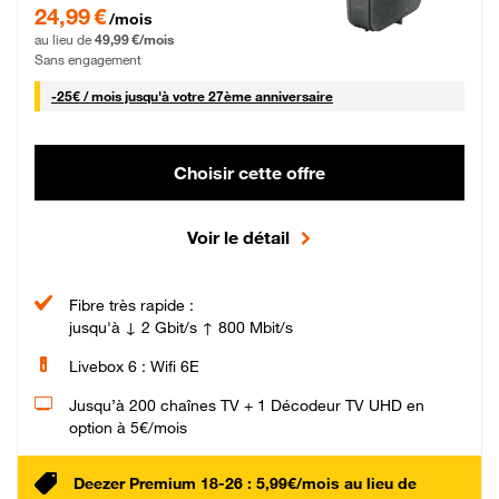
24,99 € par mois pendant 0 mois puis 49,99 € par mois, Sans engagement
24,99 €
/mois
au lieu de
49,99 €/mois
Sans engagement
25 € par mois
-
25€ / mois
jusqu'à votre 27ème anniversaire
Choisir cette offre
Voir le détail
Fibre très rapide :
jusqu'à ↓ 2 Gbit/s ↑ 800 Mbit/s
Livebox 6 : Wifi 6E
Jusqu’à 200 chaînes TV + 1 Décodeur TV UHD en
option à 5€/mois
Deezer Premium 18-26 : 5,99€/mois au lieu de