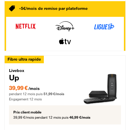
-5€/mois de remise par plateforme
Fibre ultra rapide
Livebox Up Fibre
Livebox
Up
39,99 € par mois pendant 12 mois puis 51,99 € par mois, Engagement 12 moi
39,99 €
/mois
pendant 12 mois puis
51,99 €/mois
Engagement 12 mois
Prix client mobile
39,99 €/mois
pendant 12 mois puis
46,99 €/mois