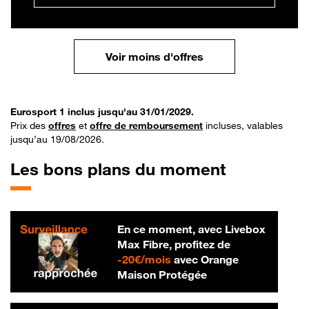
Voir moins d'offres
Eurosport 1 inclus jusqu'au 31/01/2029.
Prix des
offres
et
offre de remboursement
incluses, valables
jusqu’au 19/08/2026.
Les bons plans du moment
En ce moment, avec Livebox
Max Fibre, profitez de
20 € par mois
-
20€/mois
avec Orange
Maison Protégée