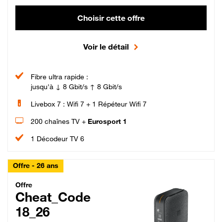
Choisir cette offre
Voir le détail
Fibre ultra rapide :
jusqu'à ↓ 8 Gbit/s ↑ 8 Gbit/s
Livebox 7 : Wifi 7 + 1 Répéteur Wifi 7
200 chaînes TV +
Eurosport 1
1 Décodeur TV 6
Offre - 26 ans
Cheat_Code Fibre_18_26
Offre
Cheat_Code
18_26