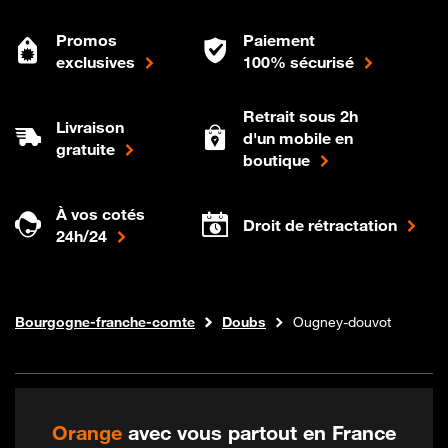
Promos
Paiement
exclusives
100% sécurisé
Retrait sous 2h
Livraison
d'un mobile en
gratuite
boutique
À vos cotés
Droit de rétractation
24h/24
Internet fibre
Boutique Orange
Bourgogne-franche-comte
Doubs
Ougney-douvot