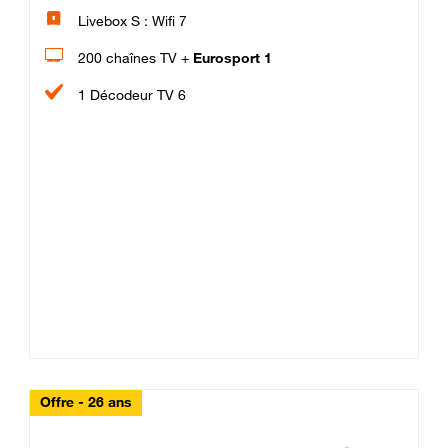
Livebox S : Wifi 7
200 chaînes TV +
Eurosport 1
1 Décodeur TV 6
Offre - 26 ans