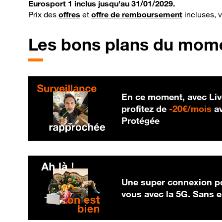
Eurosport 1 inclus jusqu'au 31/01/2029.
Prix des
offres
et
offre de remboursement
incluses, 
Les bons plans du mom
En ce moment, avec Liv
20
profitez de
-
20€/mois
av
Protégée
Une super connexion po
vous avec la 5G. Sans