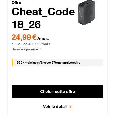
Cheat_Code Fibre_18_26
Offre
Cheat_Code
18_26
 Engagement 12 mois
24,99 € par mois pendant 0 mois puis 49,99 € par mois, Sans 
24,99 €
/mois
au lieu de
49,99 €/mois
Sans engagement
25 € par mois
-
25€ / mois
jusqu'à votre 27ème anniversaire
Choisir cette offre
Voir le détail