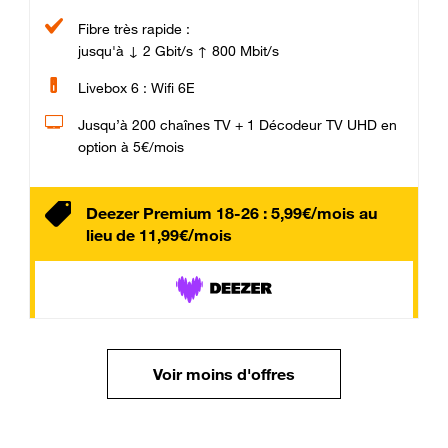
Fibre très rapide :
jusqu'à ↓ 2 Gbit/s ↑ 800 Mbit/s
Livebox 6 : Wifi 6E
Jusqu’à 200 chaînes TV + 1 Décodeur TV UHD en
option à 5€/mois
Deezer Premium 18-26 : 5,99€/mois au
lieu de 11,99€/mois
Voir moins d'offres