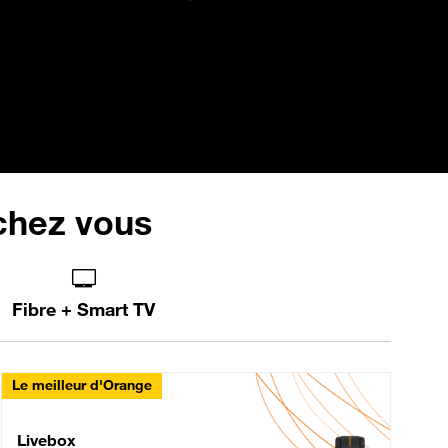
 chez vous
Fibre + Smart TV
Le meilleur d'Orange
Livebox Max Fibre
Livebox