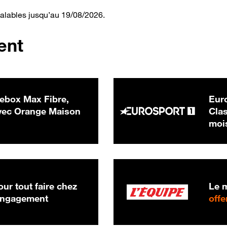
valables jusqu’au 19/08/2026.
ent
ebox Max Fibre,
Euro
 € par mois
ec Orange Maison
Clas
moi
ur tout faire chez
Le m
 engagement
offe