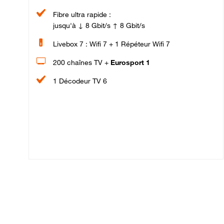
Fibre ultra rapide :
jusqu'à ↓ 8 Gbit/s ↑ 8 Gbit/s
Livebox 7 : Wifi 7 + 1 Répéteur Wifi 7
200 chaînes TV +
Eurosport 1
1 Décodeur TV 6