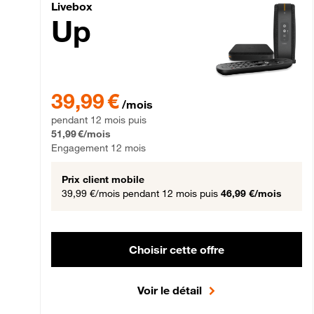
Livebox Up Fibre
Livebox
Up
39,99 € par mois pendant 12 mois puis 51,99 € par mois,
39,99 €
/mois
pendant 12 mois puis
51,99 €/mois
Engagement 12 mois
Prix client mobile
39,99 €/mois
pendant 12 mois puis
46,99 €/mois
Choisir cette offre
Voir le détail