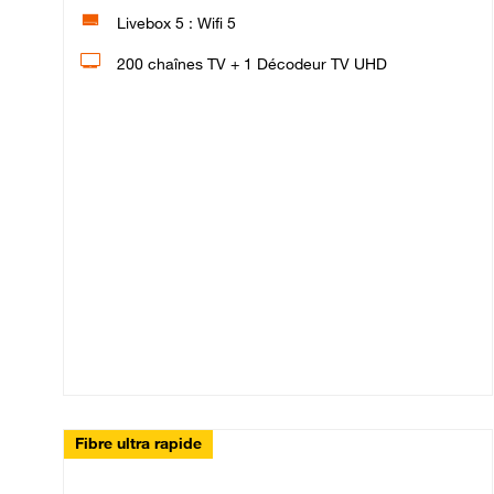
Livebox 5 : Wifi 5
200 chaînes TV + 1 Décodeur TV UHD
Fibre ultra rapide