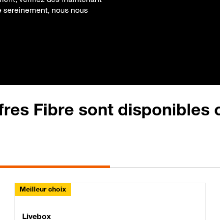
ibre sereinement, nous nous
fres Fibre sont disponibles
Meilleur choix
Lite Fibre
Livebox Classic Fibre
Livebox