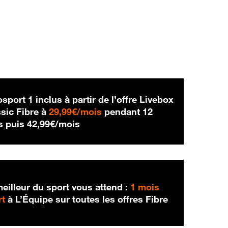
sport 1 inclus à partir de l’offre Livebox
29,99 € par mois
sic Fibre à
29,99€/mois
pendant 12
42,99 € par mois
s puis
42,99€/mois
eilleur du sport vous attend :
1 mois
rt
à L’Équipe sur toutes les offres Fibre