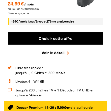
24,99 € par mois pendant 0 mois puis 49,99 € par mois, Sans engagement
24,99 €
/mois
au lieu de
49,99 €/mois
Sans engagement
25 € par mois
-
25€ / mois
jusqu'à votre 27ème anniversaire
Choisir cette offre
Voir le détail
Fibre très rapide :
jusqu'à ↓ 2 Gbit/s ↑ 800 Mbit/s
Livebox 6 : Wifi 6E
Jusqu’à 200 chaînes TV + 1 Décodeur TV UHD en
option à 5€/mois
Deezer Premium 18-26 : 5,99€/mois au lieu de