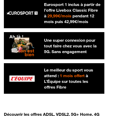
Eurosport 1 inclus à partir de
l’offre Livebox Classic Fibre
29,99 € par mois
à
29,99€/mois
pendant 12
42,99 € par m
mois puis
42,99€/mois
Une super connexion pour
tout faire chez vous avec la
5G. Sans engagement
Le meilleur du sport vous
attend :
1 mois offert
à
L’Équipe sur toutes les
offres Fibre
Découvrir les offres ADSL, VDSL2, 5G+ Home, 4G