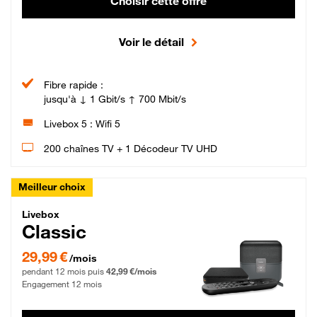
Choisir cette offre
Voir le détail
Fibre rapide :
jusqu'à ↓ 1 Gbit/s ↑ 700 Mbit/s
Livebox 5 : Wifi 5
200 chaînes TV + 1 Décodeur TV UHD
Meilleur choix
Livebox Classic Fibre
Livebox
Classic
29,99 € par mois pendant 12 mois puis 42,99 € par mois, Engagement 12 moi
29,99 €
/mois
pendant 12 mois puis
42,99 €/mois
Engagement 12 mois