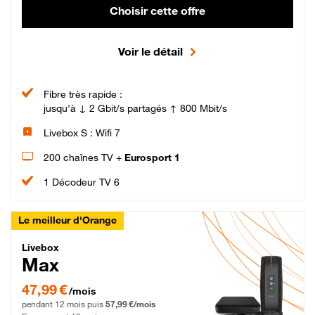
Choisir cette offre
Voir le détail
Fibre très rapide :
jusqu'à ↓ 2 Gbit/s partagés ↑ 800 Mbit/s
Livebox S : Wifi 7
200 chaînes TV +
Eurosport 1
1 Décodeur TV 6
Le meilleur d'Orange
Livebox Max Fibre
Livebox
Max
47,99 € par mois pendant 12 mois puis 57,99 € par mois, Engagement 12 moi
47,99 €
/mois
pendant 12 mois puis
57,99 €/mois