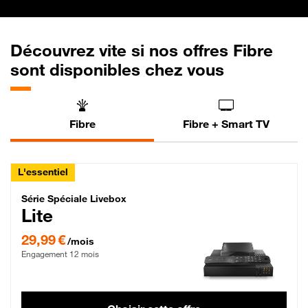
Découvrez vite si nos offres Fibre
sont disponibles chez vous
Fibre
Fibre + Smart TV
L'essentiel
Série Spéciale Livebox Lite Fibre
Série Spéciale Livebox
Lite
29,99 € par mois , Engagement 12 mois
29,99 €
/mois
Engagement 12 mois