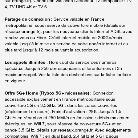
sur orange.fr). Connexion wifi avec Décodeur TV compatible : TV
4, TV UHD 4K et TV 6.
Partage de connexion :
Service valable en France
métropolitaine, sous réserve de couverture mobile (détails sur
réseaux.orange.fr), pour les nouveaux clients Internet ADSL avec
rendez-vous ou Fibre. Crédit internet mobile de 200Go/mois
valable jusqu'à la mise en service de votre accès internet et au
plus tard jusqu'à 12 mois suivant la souscription.
Les appels illimités
: Hors coût du service des numéros
spéciaux. Jusqu’à 250 correspondants différents/mois et 3h
maximum/appel. Voir la liste des destinations sur la fiche tarifaire
en vigueur.
Offre 5G+ Home (Flybox 5G+ nécessaire) :
Connexion
accessible exclusivement en France métropolitaine sous
couverture 5G en 3,5GHz. 5G : dans les zones couvertes
(déploiement en cours). Frais d’activation : 29€. Jusqu’à 1,5
Gbit/s en réception et 250 Mbit/s en émission : débits maximum
théoriques, en Wifi 7, sous réserve de couverture 5G+ et en
bande 3,5 GHz, détails sur reseaux.orange.fr. Avec équipements
compatibles. Wifi 7 : en dual band, 2,4 GHz et 5 GHz sous