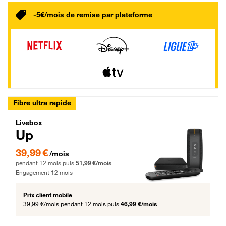
-5€/mois de remise par plateforme
Fibre ultra rapide
Livebox Up Fibre
Livebox
Up
39,99 € par mois pendant 12 mois puis 51,99 € par mois, Engagement 12 moi
39,99 €
/mois
pendant 12 mois puis
51,99 €/mois
Engagement 12 mois
Prix client mobile
39,99 €/mois
pendant 12 mois puis
46,99 €/mois