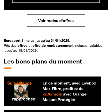
Voir moins d'offres
Eurosport 1 inclus jusqu'au 31/01/2029.
Prix des
offres
et
offre de remboursement
incluses, valables
jusqu’au 19/08/2026.
Les bons plans du moment
En ce moment, avec Livebox
Max Fibre, profitez de
20 € par mois
-
20€/mois
avec Orange
Maison Protégée