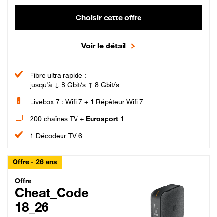
Choisir cette offre
Voir le détail
Fibre ultra rapide :
jusqu'à ↓ 8 Gbit/s ↑ 8 Gbit/s
Livebox 7 : Wifi 7 + 1 Répéteur Wifi 7
200 chaînes TV +
Eurosport 1
1 Décodeur TV 6
Offre - 26 ans
Cheat_Code Fibre_18_26
Offre
Cheat_Code
18_26