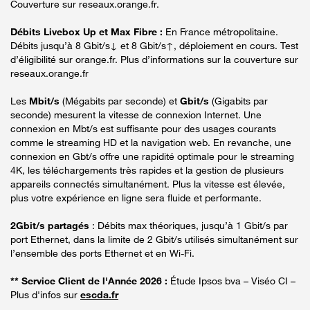
Couverture sur reseaux.orange.fr.
Débits Livebox Up et Max Fibre :
En France métropolitaine.
Débits jusqu’à 8 Gbit/s↓ et 8 Gbit/s↑, déploiement en cours. Test
d’éligibilité sur orange.fr. Plus d’informations sur la couverture sur
reseaux.orange.fr
Les
Mbit/s
(Mégabits par seconde) et
Gbit/s
(Gigabits par
seconde) mesurent la vitesse de connexion Internet. Une
connexion en Mbt/s est suffisante pour des usages courants
comme le streaming HD et la navigation web. En revanche, une
connexion en Gbt/s offre une rapidité optimale pour le streaming
4K, les téléchargements très rapides et la gestion de plusieurs
appareils connectés simultanément. Plus la vitesse est élevée,
plus votre expérience en ligne sera fluide et performante.
2Gbit/s partagés
: Débits max théoriques, jusqu’à 1 Gbit/s par
port Ethernet, dans la limite de 2 Gbit/s utilisés simultanément sur
l’ensemble des ports Ethernet et en Wi-Fi.
** Service Client de l'Année 2026 :
Étude Ipsos bva – Viséo CI –
Plus d'infos sur
escda.fr