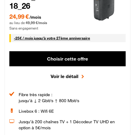
18_26
24,99 € par mois pendant 0 mois puis 49,99 € par mois, Sans engagement
24,99 €
/mois
au lieu de
49,99 €/mois
Sans engagement
25 € par mois
-
25€ / mois
jusqu'à votre 27ème anniversaire
Choisir cette offre
Voir le détail
Fibre très rapide :
jusqu'à ↓ 2 Gbit/s ↑ 800 Mbit/s
Livebox 6 : Wifi 6E
Jusqu’à 200 chaînes TV + 1 Décodeur TV UHD en
option à 5€/mois