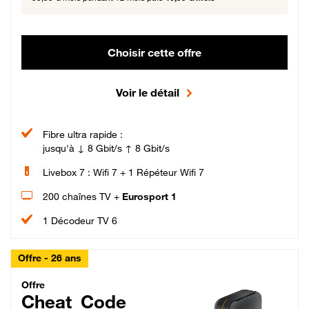
Choisir cette offre
Voir le détail
Fibre ultra rapide :
jusqu'à ↓ 8 Gbit/s ↑ 8 Gbit/s
Livebox 7 : Wifi 7 + 1 Répéteur Wifi 7
200 chaînes TV +
Eurosport 1
1 Décodeur TV 6
Offre - 26 ans
Cheat_Code Fibre_18_26
Offre
Cheat_Code