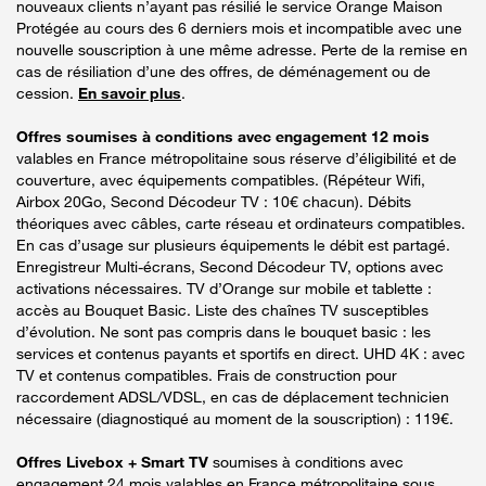
nouveaux clients n’ayant pas résilié le service Orange Maison
Protégée au cours des 6 derniers mois et incompatible avec une
nouvelle souscription à une même adresse. Perte de la remise en
cas de résiliation d’une des offres, de déménagement ou de
cession.
En savoir plus
.
Offres soumises à conditions avec engagement 12 mois
valables en France métropolitaine sous réserve d’éligibilité et de
couverture, avec équipements compatibles. (Répéteur Wifi,
Airbox 20Go, Second Décodeur TV : 10€ chacun). Débits
théoriques avec câbles, carte réseau et ordinateurs compatibles.
En cas d’usage sur plusieurs équipements le débit est partagé.
Enregistreur Multi-écrans, Second Décodeur TV, options avec
activations nécessaires. TV d’Orange sur mobile et tablette :
accès au Bouquet Basic. Liste des chaînes TV susceptibles
d’évolution. Ne sont pas compris dans le bouquet basic : les
services et contenus payants et sportifs en direct. UHD 4K : avec
TV et contenus compatibles. Frais de construction pour
raccordement ADSL/VDSL, en cas de déplacement technicien
nécessaire (diagnostiqué au moment de la souscription) : 119€.
Offres Livebox + Smart TV
soumises à conditions avec
engagement 24 mois valables en France métropolitaine sous