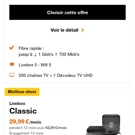
Choisir cette offre
Voir le détail
Fibre rapide :
jusqu'à ↓ 1 Gbit/s ↑ 700 Mbit/s
Livebox 5 : Wifi 5
200 chaînes TV + 1 Décodeur TV UHD
Meilleur choix
Livebox Classic Fibre
Livebox
Classic
29,99 € par mois pendant 12 mois puis 42,99 € par mois, Engagement 12 moi
29,99 €
/mois
pendant 12 mois puis
42,99 €/mois
Engagement 12 mois