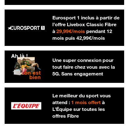
Eurosport 1 inclus à partir de
l’offre Livebox Classic Fibre
29,99 € par mois
à
29,99€/mois
pendant 12
42,99 € par m
mois puis
42,99€/mois
Une super connexion pour
tout faire chez vous avec la
5G. Sans engagement
Le meilleur du sport vous
attend :
1 mois offert
à
L’Équipe sur toutes les
offres Fibre