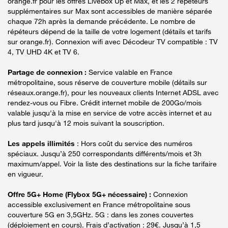
orange.fr pour les offres Livebox Up et Max, et les 2 répéteurs
supplémentaires sur Max sont accessibles de manière séparée
chaque 72h après la demande précédente. Le nombre de
répéteurs dépend de la taille de votre logement (détails et tarifs
sur orange.fr). Connexion wifi avec Décodeur TV compatible : TV
4, TV UHD 4K et TV 6.
Partage de connexion :
Service valable en France
métropolitaine, sous réserve de couverture mobile (détails sur
réseaux.orange.fr), pour les nouveaux clients Internet ADSL avec
rendez-vous ou Fibre. Crédit internet mobile de 200Go/mois
valable jusqu'à la mise en service de votre accès internet et au
plus tard jusqu'à 12 mois suivant la souscription.
Les appels illimités
: Hors coût du service des numéros
spéciaux. Jusqu’à 250 correspondants différents/mois et 3h
maximum/appel. Voir la liste des destinations sur la fiche tarifaire
en vigueur.
Offre 5G+ Home (Flybox 5G+ nécessaire) :
Connexion
accessible exclusivement en France métropolitaine sous
couverture 5G en 3,5GHz. 5G : dans les zones couvertes
(déploiement en cours). Frais d’activation : 29€. Jusqu’à 1,5