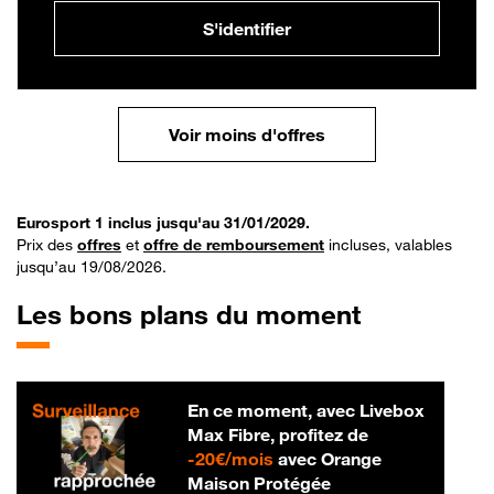
S'identifier
Voir moins d'offres
Eurosport 1 inclus jusqu'au 31/01/2029.
Prix des
offres
et
offre de remboursement
incluses, valables
jusqu’au 19/08/2026.
Les bons plans du moment
En ce moment, avec Livebox
Max Fibre, profitez de
20 € par mois
-
20€/mois
avec Orange
Maison Protégée