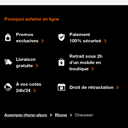
Pourquoi acheter en ligne
Promos
Paiement
exclusives
100% sécurisé
Retrait sous 2h
Livraison
d'un mobile en
gratuite
boutique
À vos cotés
Droit de rétractation
24h/24
Internet fibre
Boutique Orange
Auvergne-rhone-alpes
Rhone
Chaussan