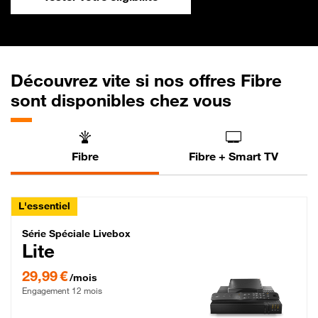
Découvrez vite si nos offres Fibre
sont disponibles chez vous
Fibre
Fibre + Smart TV
L'essentiel
Série Spéciale Livebox Lite Fibre
Série Spéciale Livebox
Lite
29,99 € par mois , Engagement 12 mois
29,99 €
/mois
Engagement 12 mois