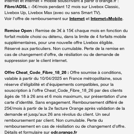
internet et internet + mobile souscrivant à partir d’orange.fr :
Fibre/ADSL :
-5€/mois pendant 12 mois sur Livebox Classic,
Livebox Up, Livebox Max (avec ou sans Smart TV).
Voir l'offre de remboursement sur
Internet
et
Internet+Mobile
.
Remise Open :
Remise de 3€ à 15€ chaque mois en fonction du
forfait mobile choisi ou détenu, dans la limite de 4 forfaits mobile
supplémentaires, pour une nouvelle offre Livebox éligible.
Réservé aux particuliers. Non cumulable. Perte de la remise en
cas de changement d'offre, de résiliation ou de demande de
suppression par le client internet.
Offre Cheat_Code_Fibre_18_26 :
Offre soumise à conditions,
valable à partir du 10/04/2025 en France métropolitaine, sous
réserve d’éligibilité et d’équipements compatibles, pour la
souscription à l’offre Cheat_Code_Fibre_18_26 par des clients
âgés de 18 à 26 ans et 6 mois maximum, sur présentation d’une
carte d’identité. Sans engagement. Remboursement différé de
25€/mois à partir de la 2e facture Orange après validation de la
demande et jusqu’aux 26 ans révolus du client. Un seul
remboursement par client. Non cumulable. Perte du
remboursement en cas de résiliation ou de changement d’offre.
Détails et formulaire sur
odr.orange.fr