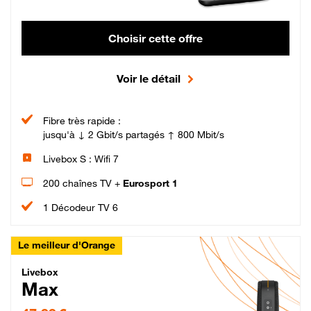
Choisir cette offre
Voir le détail
Fibre très rapide :
jusqu'à ↓ 2 Gbit/s partagés ↑ 800 Mbit/s
Livebox S : Wifi 7
200 chaînes TV +
Eurosport 1
1 Décodeur TV 6
Le meilleur d'Orange
Livebox Max Fibre
Livebox
Max
47,99 € par mois pendant 12 mois puis 57,99 € par mois, Engagement 12 moi