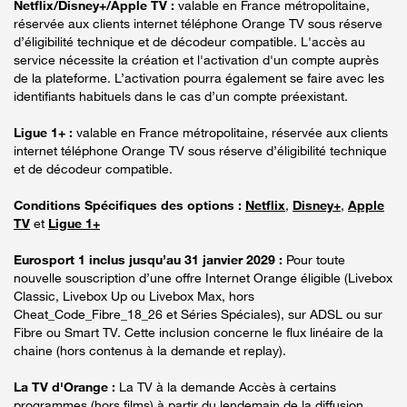
Netflix/Disney+/Apple TV :
valable en France métropolitaine,
réservée aux clients internet téléphone Orange TV sous réserve
d’éligibilité technique et de décodeur compatible. L'accès au
service nécessite la création et l'activation d'un compte auprès
de la plateforme. L’activation pourra également se faire avec les
identifiants habituels dans le cas d’un compte préexistant.
Ligue 1+ :
valable en France métropolitaine, réservée aux clients
internet téléphone Orange TV sous réserve d’éligibilité technique
et de décodeur compatible.
Conditions Spécifiques des options :
Netflix
,
Disney+
,
Apple
TV
et
Ligue 1+
Eurosport 1 inclus jusqu’au 31 janvier 2029 :
Pour toute
nouvelle souscription d’une offre Internet Orange éligible (Livebox
Classic, Livebox Up ou Livebox Max, hors
Cheat_Code_Fibre_18_26 et Séries Spéciales), sur ADSL ou sur
Fibre ou Smart TV. Cette inclusion concerne le flux linéaire de la
chaine (hors contenus à la demande et replay).
La TV d'Orange :
La TV à la demande Accès à certains
programmes (hors films) à partir du lendemain de la diffusion