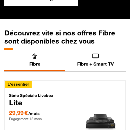
Découvrez vite si nos offres Fibre
sont disponibles chez vous
Fibre
Fibre + Smart TV
L'essentiel
Série Spéciale Livebox Lite Fibre
Série Spéciale Livebox
Lite
29,99 € par mois , Engagement 12 mois
29,99 €
/mois
Engagement 12 mois