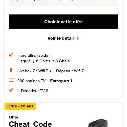
Choisir cette offre
Voir le détail
Fibre ultra rapide :
jusqu'à ↓ 8 Gbit/s ↑ 8 Gbit/s
Livebox 7 : Wifi 7 + 1 Répéteur Wifi 7
200 chaînes TV +
Eurosport 1
1 Décodeur TV 6
Offre - 26 ans
Cheat_Code Fibre_18_26
Offre
Cheat_Code