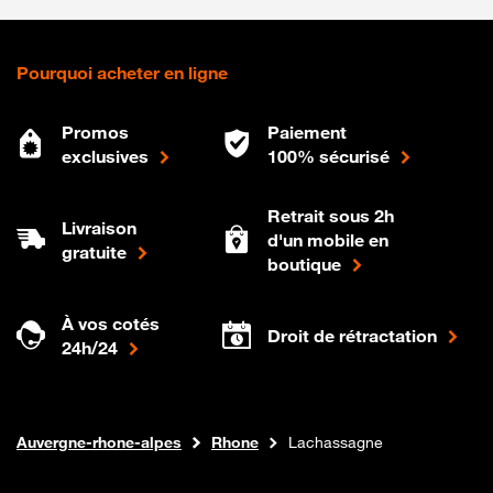
Pourquoi acheter en ligne
Promos
Paiement
exclusives
100% sécurisé
Retrait sous 2h
Livraison
d'un mobile en
gratuite
boutique
À vos cotés
Droit de rétractation
24h/24
Internet fibre
Boutique Orange
Auvergne-rhone-alpes
Rhone
Lachassagne