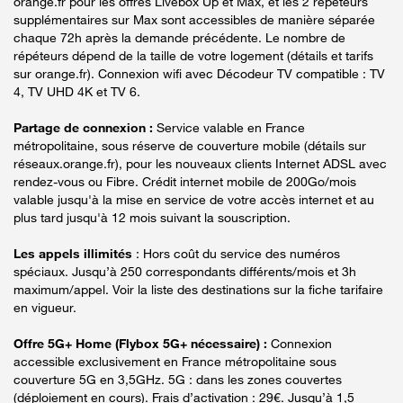
orange.fr pour les offres Livebox Up et Max, et les 2 répéteurs
supplémentaires sur Max sont accessibles de manière séparée
chaque 72h après la demande précédente. Le nombre de
répéteurs dépend de la taille de votre logement (détails et tarifs
sur orange.fr). Connexion wifi avec Décodeur TV compatible : TV
4, TV UHD 4K et TV 6.
Partage de connexion :
Service valable en France
métropolitaine, sous réserve de couverture mobile (détails sur
réseaux.orange.fr), pour les nouveaux clients Internet ADSL avec
rendez-vous ou Fibre. Crédit internet mobile de 200Go/mois
valable jusqu'à la mise en service de votre accès internet et au
plus tard jusqu'à 12 mois suivant la souscription.
Les appels illimités
: Hors coût du service des numéros
spéciaux. Jusqu’à 250 correspondants différents/mois et 3h
maximum/appel. Voir la liste des destinations sur la fiche tarifaire
en vigueur.
Offre 5G+ Home (Flybox 5G+ nécessaire) :
Connexion
accessible exclusivement en France métropolitaine sous
couverture 5G en 3,5GHz. 5G : dans les zones couvertes
(déploiement en cours). Frais d’activation : 29€. Jusqu’à 1,5