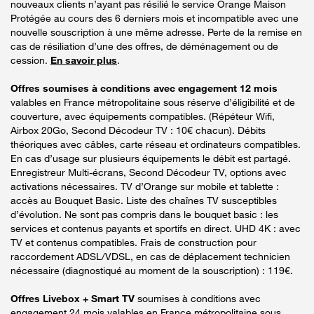
nouveaux clients n’ayant pas résilié le service Orange Maison
Protégée au cours des 6 derniers mois et incompatible avec une
nouvelle souscription à une même adresse. Perte de la remise en
cas de résiliation d’une des offres, de déménagement ou de
cession.
En savoir plus
.
Offres soumises à conditions avec engagement 12 mois
valables en France métropolitaine sous réserve d’éligibilité et de
couverture, avec équipements compatibles. (Répéteur Wifi,
Airbox 20Go, Second Décodeur TV : 10€ chacun). Débits
théoriques avec câbles, carte réseau et ordinateurs compatibles.
En cas d’usage sur plusieurs équipements le débit est partagé.
Enregistreur Multi-écrans, Second Décodeur TV, options avec
activations nécessaires. TV d’Orange sur mobile et tablette :
accès au Bouquet Basic. Liste des chaînes TV susceptibles
d’évolution. Ne sont pas compris dans le bouquet basic : les
services et contenus payants et sportifs en direct. UHD 4K : avec
TV et contenus compatibles. Frais de construction pour
raccordement ADSL/VDSL, en cas de déplacement technicien
nécessaire (diagnostiqué au moment de la souscription) : 119€.
Offres Livebox + Smart TV
soumises à conditions avec
engagement 24 mois valables en France métropolitaine sous