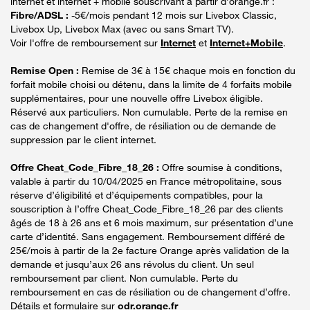
internet et internet + mobile souscrivant à partir d’orange.fr :
Fibre/ADSL :
-5€/mois pendant 12 mois sur Livebox Classic,
Livebox Up, Livebox Max (avec ou sans Smart TV).
Voir l'offre de remboursement sur
Internet
et
Internet+Mobile
.
Remise Open :
Remise de 3€ à 15€ chaque mois en fonction du
forfait mobile choisi ou détenu, dans la limite de 4 forfaits mobile
supplémentaires, pour une nouvelle offre Livebox éligible.
Réservé aux particuliers. Non cumulable. Perte de la remise en
cas de changement d'offre, de résiliation ou de demande de
suppression par le client internet.
Offre Cheat_Code_Fibre_18_26 :
Offre soumise à conditions,
valable à partir du 10/04/2025 en France métropolitaine, sous
réserve d’éligibilité et d’équipements compatibles, pour la
souscription à l’offre Cheat_Code_Fibre_18_26 par des clients
âgés de 18 à 26 ans et 6 mois maximum, sur présentation d’une
carte d’identité. Sans engagement. Remboursement différé de
25€/mois à partir de la 2e facture Orange après validation de la
demande et jusqu’aux 26 ans révolus du client. Un seul
remboursement par client. Non cumulable. Perte du
remboursement en cas de résiliation ou de changement d’offre.
Détails et formulaire sur
odr.orange.fr