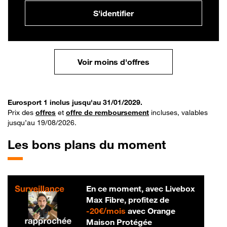
S'identifier
Voir moins d'offres
Eurosport 1 inclus jusqu'au 31/01/2029.
Prix des
offres
et
offre de remboursement
incluses, valables
jusqu’au 19/08/2026.
Les bons plans du moment
En ce moment, avec Livebox
Max Fibre, profitez de
20 € par mois
-
20€/mois
avec Orange
Maison Protégée