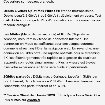
Couverture sur reseaux.orange.fr.
Débits Livebox Up et Max Fibre :
En France métropolitaine.
Débits jusqu’à 8 Gbit/s↓ et 8 Gbit/s↑, déploiement en cours. Test
d’éligibilité sur orange.fr. Plus d’informations sur la couverture sur
reseaux.orange.fr
Les
Mbit/s
(Mégabits par seconde) et
Gbit/s
(Gigabits par
seconde) mesurent la vitesse de connexion Internet. Une
connexion en Mbt/s est suffisante pour des usages courants
comme le streaming HD et la navigation web. En revanche, une
connexion en Gbt/s offre une rapidité optimale pour le streaming
4K, les téléchargements très rapides et la gestion de plusieurs
appareils connectés simultanément. Plus la vitesse est élevée,
plus votre expérience en ligne sera fluide et performante.
2Gbit/s partagés
: Débits max théoriques, jusqu’à 1 Gbit/s par
port Ethernet, dans la limite de 2 Gbit/s utilisés simultanément sur
l’ensemble des ports Ethernet et en Wi-Fi.
** Service Client de l'Année 2026 :
Étude Ipsos bva – Viséo CI –
Plus d'infos sur
escda.fr