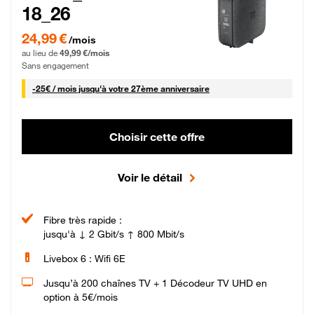
18_26
24,99 € par mois pendant 0 mois puis 49,99 € par mois, Sans engagement
24,99 €
/mois
au lieu de
49,99 €/mois
Sans engagement
25 € par mois
-
25€ / mois
jusqu'à votre 27ème anniversaire
Choisir cette offre
Voir le détail
Fibre très rapide :
jusqu'à ↓ 2 Gbit/s ↑ 800 Mbit/s
Livebox 6 : Wifi 6E
Jusqu’à 200 chaînes TV + 1 Décodeur TV UHD en
option à 5€/mois