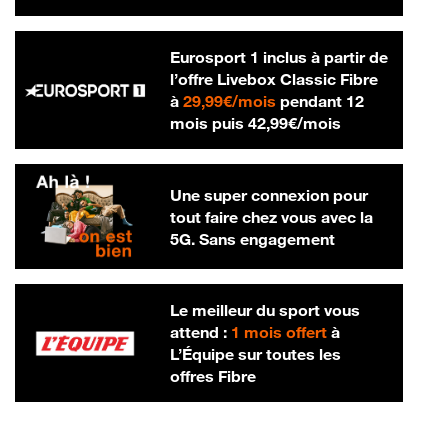
Eurosport 1 inclus à partir de
l’offre Livebox Classic Fibre
29,99 € par mois
à
29,99€/mois
pendant 12
42,99 € par m
mois puis
42,99€/mois
Une super connexion pour
tout faire chez vous avec la
5G. Sans engagement
Le meilleur du sport vous
attend :
1 mois offert
à
L’Équipe sur toutes les
offres Fibre