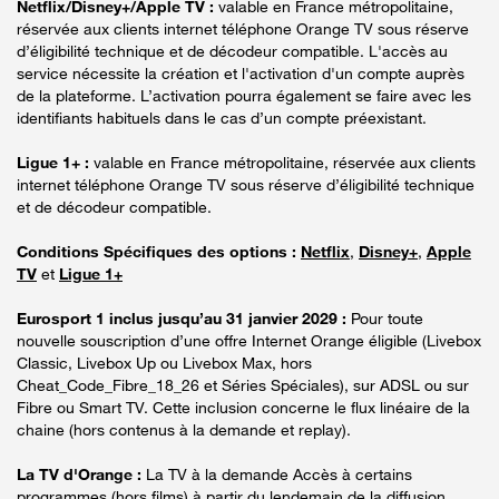
Netflix/Disney+/Apple TV :
valable en France métropolitaine,
réservée aux clients internet téléphone Orange TV sous réserve
d’éligibilité technique et de décodeur compatible. L'accès au
service nécessite la création et l'activation d'un compte auprès
de la plateforme. L’activation pourra également se faire avec les
identifiants habituels dans le cas d’un compte préexistant.
Ligue 1+ :
valable en France métropolitaine, réservée aux clients
internet téléphone Orange TV sous réserve d’éligibilité technique
et de décodeur compatible.
Conditions Spécifiques des options :
Netflix
,
Disney+
,
Apple
TV
et
Ligue 1+
Eurosport 1 inclus jusqu’au 31 janvier 2029 :
Pour toute
nouvelle souscription d’une offre Internet Orange éligible (Livebox
Classic, Livebox Up ou Livebox Max, hors
Cheat_Code_Fibre_18_26 et Séries Spéciales), sur ADSL ou sur
Fibre ou Smart TV. Cette inclusion concerne le flux linéaire de la
chaine (hors contenus à la demande et replay).
La TV d'Orange :
La TV à la demande Accès à certains
programmes (hors films) à partir du lendemain de la diffusion