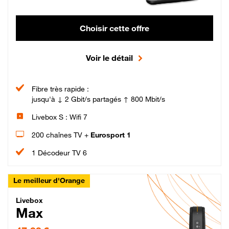
Choisir cette offre
Voir le détail
Fibre très rapide :
jusqu'à ↓ 2 Gbit/s partagés ↑ 800 Mbit/s
Livebox S : Wifi 7
200 chaînes TV +
Eurosport 1
1 Décodeur TV 6
Le meilleur d'Orange
Livebox Max Fibre
Livebox
Max
47,99 € par mois pendant 12 mois puis 57,99 € par mois, Engagement 12 moi