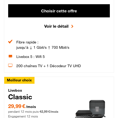
Choisir cette offre
Voir le détail
Fibre rapide :
jusqu'à ↓ 1 Gbit/s ↑ 700 Mbit/s
Livebox 5 : Wifi 5
200 chaînes TV + 1 Décodeur TV UHD
Meilleur choix
Livebox Classic Fibre
Livebox
Classic
29,99 € par mois pendant 12 mois puis 42,99 € par mois, Engagement 12 moi
29,99 €
/mois
pendant 12 mois puis
42,99 €/mois
Engagement 12 mois