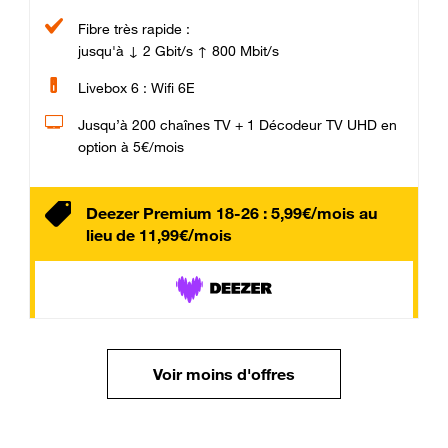
Fibre très rapide :
jusqu'à ↓ 2 Gbit/s ↑ 800 Mbit/s
Livebox 6 : Wifi 6E
Jusqu’à 200 chaînes TV + 1 Décodeur TV UHD en
option à 5€/mois
Deezer Premium 18-26 : 5,99€/mois au
lieu de 11,99€/mois
Voir moins d'offres