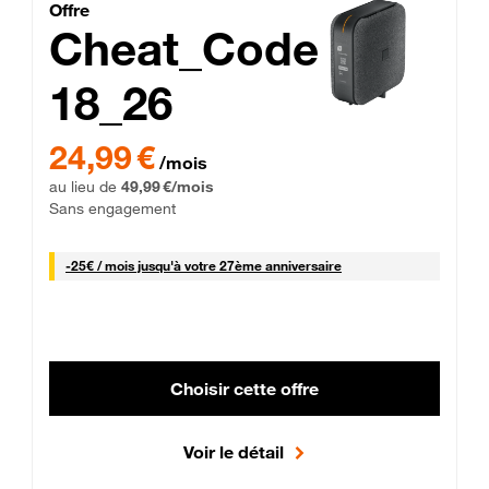
Cheat_Code Fibre_18_26
Offre
Cheat_Code
18_26
 Engagement 12 mois
24,99 € par mois pendant 0 mois puis 49,99 € par mois, Sans 
24,99 €
/mois
au lieu de
49,99 €/mois
Sans engagement
25 € par mois
-
25€ / mois
jusqu'à votre 27ème anniversaire
Choisir cette offre
Voir le détail