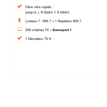
Fibre ultra rapide :
jusqu'à ↓ 8 Gbit/s ↑ 8 Gbit/s
Livebox 7 : Wifi 7 + 1 Répéteur Wifi 7
200 chaînes TV +
Eurosport 1
1 Décodeur TV 6