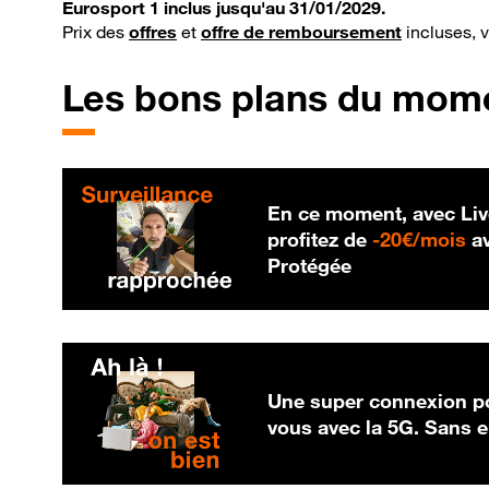
Eurosport 1 inclus jusqu'au 31/01/2029.
Prix des
offres
et
offre de remboursement
incluses, 
Les bons plans du mom
En ce moment, avec Liv
20
profitez de
-
20€/mois
av
Protégée
Une super connexion po
vous avec la 5G. Sans