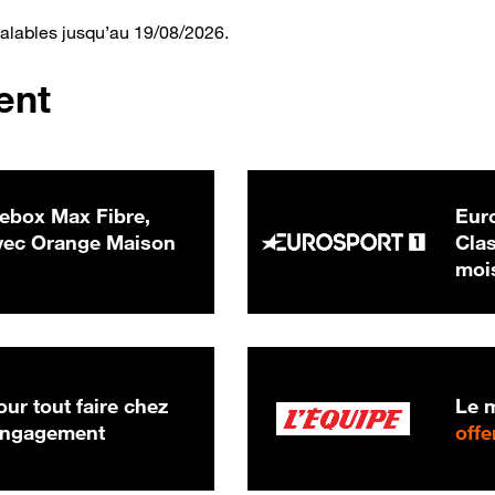
valables jusqu’au 19/08/2026.
ent
ebox Max Fibre,
Euro
 € par mois
ec Orange Maison
Clas
moi
ur tout faire chez
Le m
 engagement
offe