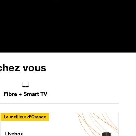
 chez vous
Fibre + Smart TV
Le meilleur d'Orange
Livebox Max Fibre
Livebox