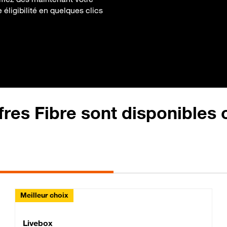
e éligibilité en quelques clics
fres Fibre sont disponibles
Meilleur choix
Lite Fibre
Livebox Classic Fibre
Livebox