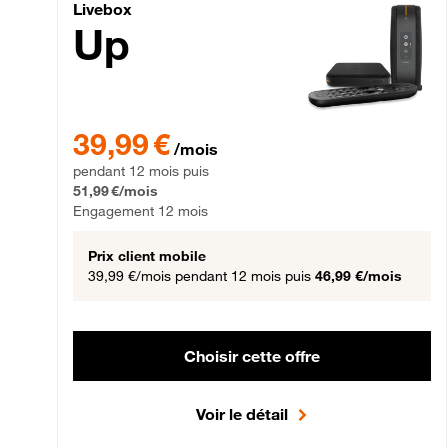
Livebox Up Fibre
Livebox
Up
39,99 € par mois pendant 12 mois puis 51,99 € par mois,
39,99 €
/mois
pendant 12 mois puis
51,99 €/mois
Engagement 12 mois
Prix client mobile
39,99 €/mois
pendant 12 mois puis
46,99 €/mois
Choisir cette offre
Voir le détail