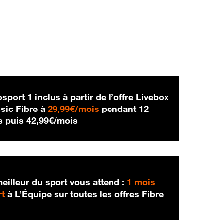
sport 1 inclus à partir de l’offre Livebox
29,99 € par mois
sic Fibre à
29,99€/mois
pendant 12
42,99 € par mois
s puis
42,99€/mois
eilleur du sport vous attend :
1 mois
rt
à L’Équipe sur toutes les offres Fibre