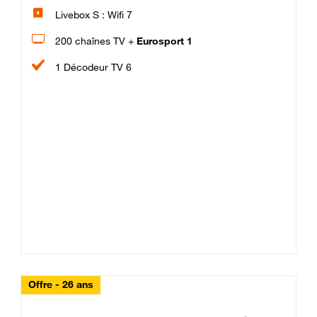
Livebox S : Wifi 7
200 chaînes TV +
Eurosport 1
1 Décodeur TV 6
Offre - 26 ans