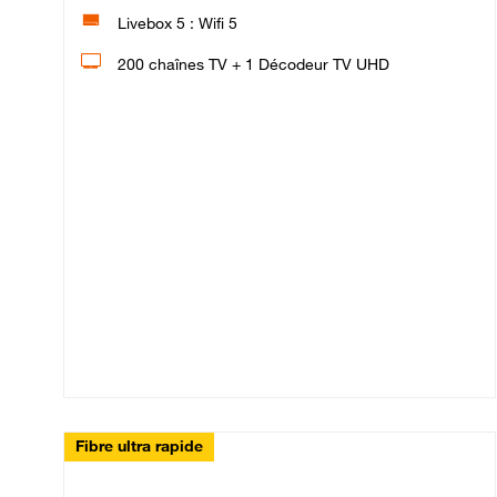
Livebox 5 : Wifi 5
200 chaînes TV + 1 Décodeur TV UHD
Fibre ultra rapide