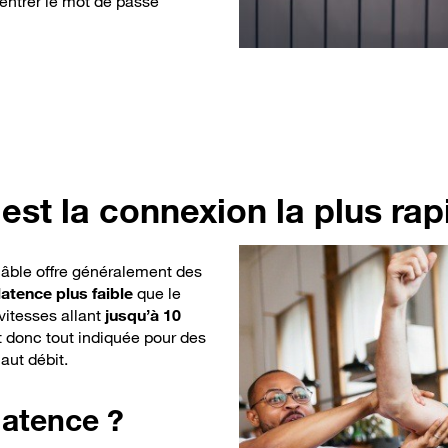
 rentrer le mot de passe
 est la connexion la plus rap
âble offre généralement des
atence plus faible
que le
 vitesses allant
jusqu’à 10
st donc tout indiquée pour des
aut débit.
latence ?