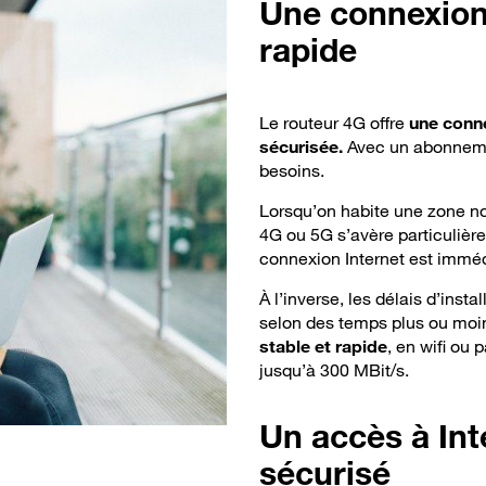
Une
connexion 
rapide
Le routeur 4G offre
une conne
sécurisée.
Avec un abonnemen
besoins.
Lorsqu’on habite une zone non
4G ou 5G s’avère particulière
connexion Internet est imméd
À l’inverse, les délais d’insta
selon des temps plus ou moin
stable et rapide
, en wifi ou 
jusqu’à 300 MBit/s.
Un
accès à Int
sécurisé