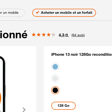
s
r un mobile
Acheter un mobile et un forfait
tionné
Note
4,3
/5
(64 avis)
iPhone 13 noir 128Go reconditio
Coloris disponibles
bleu
Blanc
noir
Capacités disponibles
128 Go