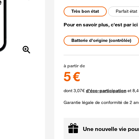
Suivant
Etat du mobile Reconditi
Très bon état
Parfait état
Pour en savoir plus, c'est par ici
Etat de la batterie
Batterie d'origine (contrôlée)
5 euros
à partir de
5 €
dont 3,07€
d'éco-participation
et 8,4
Garantie légale de conformité de 2 an
Une nouvelle vie pour