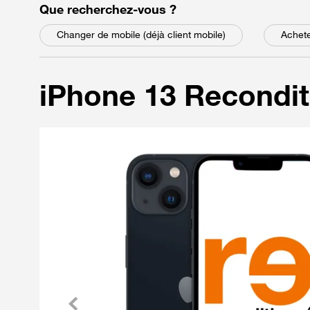
parmi les choix suivant
Que recherchez-vous
?
Changer de mobile (déjà client mobile)
Achete
iPhone 13 Recondi
Précédent