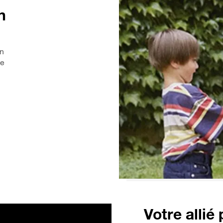
n
en
de
Votre allié