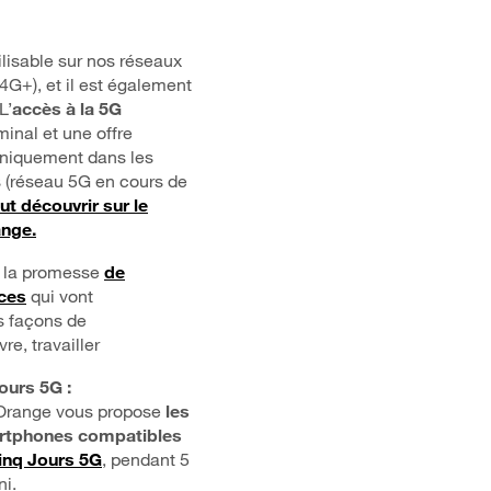
ilisable sur nos réseaux
4G+), et il est également
 L’
accès à la 5G
minal et une offre
niquement dans les
 (réseau 5G en cours de
ut découvrir sur le
ange.
i la promesse
de
ces
qui vont
s façons de
e, travailler
ours 5G :
Orange vous propose
les
artphones compatibles
inq Jours 5G
, pendant 5
ni.