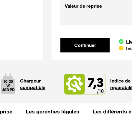
Valeur de reprise
Continuer et poursui
Li
Continuer
In
7,3
Chargeur
Indice de
10-20
W
compatible
réparabili
USB PD
La puissance
prise
Les garanties légales
Les différents 