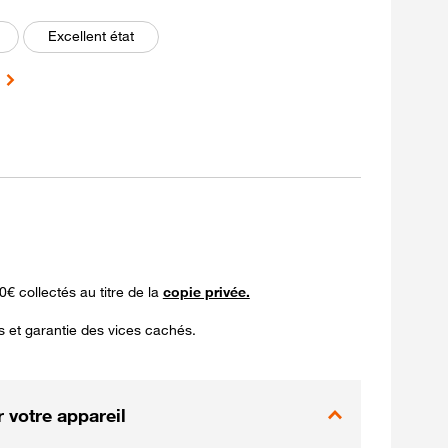
onné
Excellent état
0€ collectés au titre de la
copie privée.
s et garantie des vices cachés.
 votre appareil