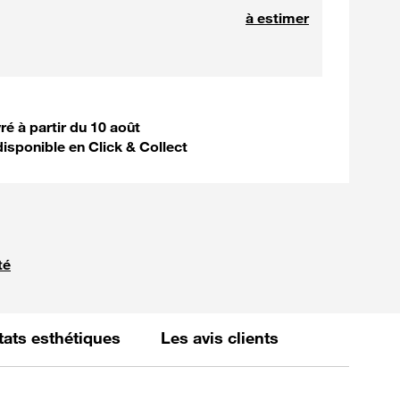
à estimer
vre votre commande
vré à partir du 10 août
disponible en Click & Collect
té
 fournie par 
états esthétiques
Les avis clients