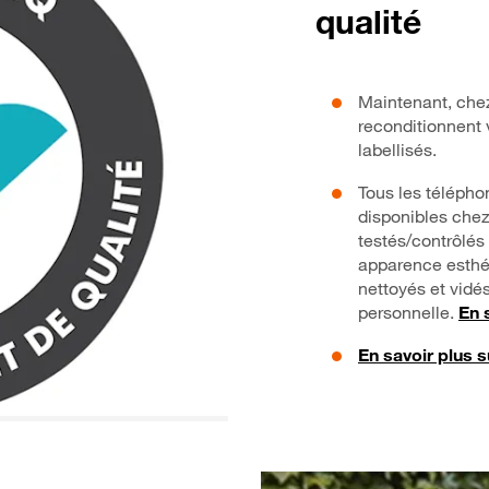
qualité
Maintenant, chez
reconditionnent 
labellisés.
Tous les télépho
disponibles chez
testés/contrôlés 
apparence esthéti
nettoyés et vidé
personnelle.
En 
En savoir plus s