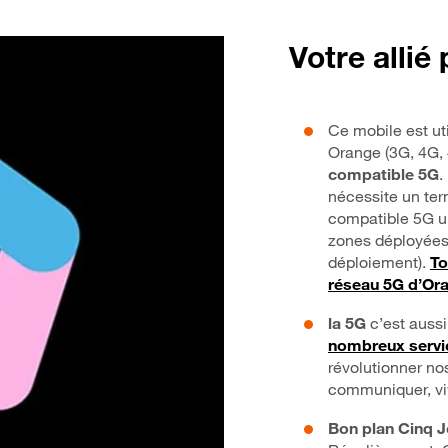
Votre allié
Ce mobile est ut
Orange (3G, 4G, 
compatible 5G
.
nécessite un ter
compatible 5G u
zones déployées
déploiement).
To
réseau 5G d’Or
la 5G
c’est auss
nombreux servi
révolutionner no
communiquer, vivr
Bon plan Cinq J