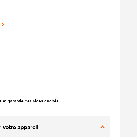
onné
s et garantie des vices cachés.
 votre appareil