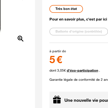
Suivant
Etat du mobile Reconditi
Très bon état
Pour en savoir plus, c'est par ici
Etat de la batterie
Batterie d'origine (contrôlée)
5 euros
à partir de
5 €
dont 3,05€
d'éco-participation
.
Garantie légale de conformité de 2 an
Une nouvelle vie pour