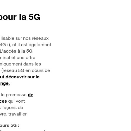
 pour la 5G
ilisable sur nos réseaux
4G+), et il est également
 L’
accès à la 5G
minal et une offre
niquement dans les
 (réseau 5G en cours de
ut découvrir sur le
ange.
i la promesse
de
ces
qui vont
s façons de
e, travailler
ours 5G :