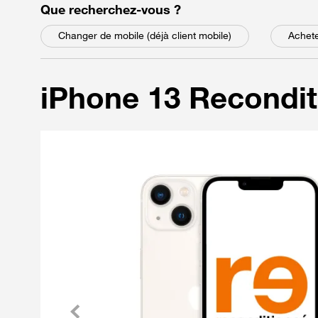
parmi les choix suivant
Que recherchez-vous
?
Changer de mobile (déjà client mobile)
Achete
iPhone 13 Recondi
Précédent