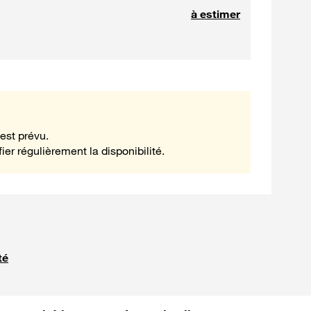
à estimer
est prévu.
ier régulièrement la disponibilité.
té
 fournie par 