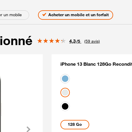
s
r un mobile
Acheter un mobile et un forfait
tionné
Note
4,3
/5
(59 avis)
iPhone 13 Blanc 128Go Recondit
Coloris disponibles
bleu
Blanc
noir
Capacités disponibles
128 Go