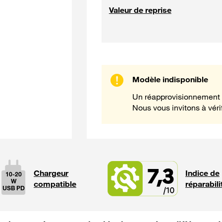
Valeur de reprise
Modèle indisponible
Un réapprovisionnement 
Nous vous invitons à vérif
7,3
Chargeur
Indice de
10-20
W
compatible
réparabili
USB PD
La puissance