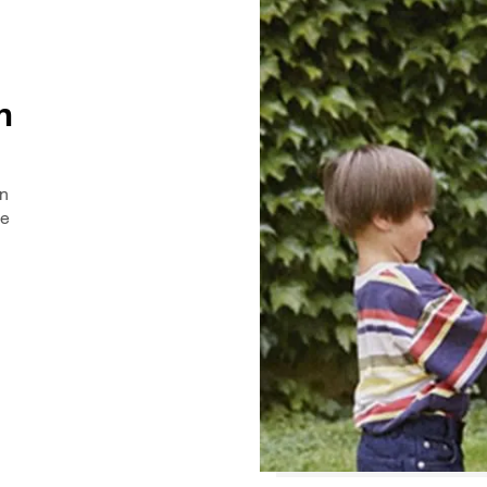
n
en
de