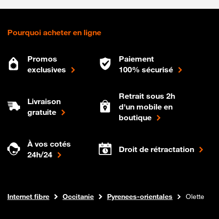
Pourquoi acheter en ligne
Promos
Paiement
exclusives
100% sécurisé
Retrait sous 2h
Livraison
d'un mobile en
gratuite
boutique
À vos cotés
Droit de rétractation
24h/24
Boutique Orange
Internet fibre
Occitanie
Pyrenees-orientales
Olette