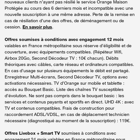
nouveaux clients n’ayant pas résilié le service Orange Maison
Protégée au cours des 6 derniers mois et incompatible avec une
nouvelle souscription à une même adresse. Perte de la remise en
cas de résiliation d’une des offres, de déménagement ou de
cession.
En savoir plus
.
Offres soumises à conditions avec engagement 12 mois
valables en France métropolitaine sous réserve d’éligibilité et de
couverture, avec équipements compatibles. (Répéteur Wifi,
Airbox 20Go, Second Décodeur TV : 10€ chacun). Débits
théoriques avec câbles, carte réseau et ordinateurs compatibles.
En cas d’usage sur plusieurs équipements le débit est partagé.
Enregistreur Multi-écrans, Second Décodeur TV, options avec
activations nécessaires. TV d’Orange sur mobile et tablette :
accès au Bouquet Basic. Liste des chaînes TV susceptibles
d’évolution. Ne sont pas compris dans le bouquet basic : les
services et contenus payants et sportifs en direct. UHD 4K : avec
TV et contenus compatibles. Frais de construction pour
raccordement ADSL/VDSL, en cas de déplacement technicien
nécessaire (diagnostiqué au moment de la souscription) : 119€.
Offres Livebox + Smart TV
soumises à conditions avec
engagement 24 mois valables en France métropolitaine sous