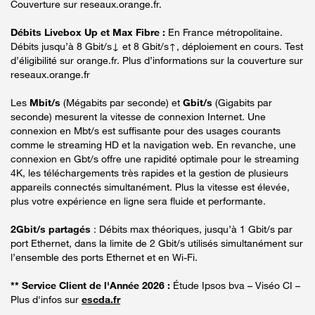
Couverture sur reseaux.orange.fr.
Débits Livebox Up et Max Fibre :
En France métropolitaine.
Débits jusqu’à 8 Gbit/s↓ et 8 Gbit/s↑, déploiement en cours. Test
d’éligibilité sur orange.fr. Plus d’informations sur la couverture sur
reseaux.orange.fr
Les
Mbit/s
(Mégabits par seconde) et
Gbit/s
(Gigabits par
seconde) mesurent la vitesse de connexion Internet. Une
connexion en Mbt/s est suffisante pour des usages courants
comme le streaming HD et la navigation web. En revanche, une
connexion en Gbt/s offre une rapidité optimale pour le streaming
4K, les téléchargements très rapides et la gestion de plusieurs
appareils connectés simultanément. Plus la vitesse est élevée,
plus votre expérience en ligne sera fluide et performante.
2Gbit/s partagés
: Débits max théoriques, jusqu’à 1 Gbit/s par
port Ethernet, dans la limite de 2 Gbit/s utilisés simultanément sur
l’ensemble des ports Ethernet et en Wi-Fi.
** Service Client de l'Année 2026 :
Étude Ipsos bva – Viséo CI –
Plus d'infos sur
escda.fr