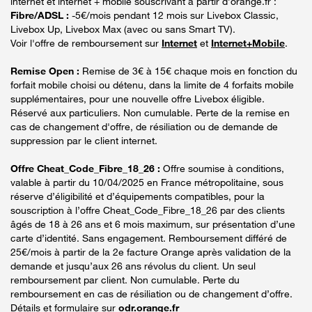
internet et internet + mobile souscrivant à partir d’orange.fr :
Fibre/ADSL :
-5€/mois pendant 12 mois sur Livebox Classic,
Livebox Up, Livebox Max (avec ou sans Smart TV).
Voir l'offre de remboursement sur
Internet
et
Internet+Mobile
.
Remise Open :
Remise de 3€ à 15€ chaque mois en fonction du
forfait mobile choisi ou détenu, dans la limite de 4 forfaits mobile
supplémentaires, pour une nouvelle offre Livebox éligible.
Réservé aux particuliers. Non cumulable. Perte de la remise en
cas de changement d'offre, de résiliation ou de demande de
suppression par le client internet.
Offre Cheat_Code_Fibre_18_26 :
Offre soumise à conditions,
valable à partir du 10/04/2025 en France métropolitaine, sous
réserve d’éligibilité et d’équipements compatibles, pour la
souscription à l’offre Cheat_Code_Fibre_18_26 par des clients
âgés de 18 à 26 ans et 6 mois maximum, sur présentation d’une
carte d’identité. Sans engagement. Remboursement différé de
25€/mois à partir de la 2e facture Orange après validation de la
demande et jusqu’aux 26 ans révolus du client. Un seul
remboursement par client. Non cumulable. Perte du
remboursement en cas de résiliation ou de changement d’offre.
Détails et formulaire sur
odr.orange.fr