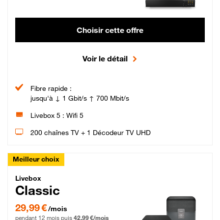
Choisir cette offre
Voir le détail
Fibre rapide :
jusqu'à ↓ 1 Gbit/s ↑ 700 Mbit/s
Livebox 5 : Wifi 5
200 chaînes TV + 1 Décodeur TV UHD
Meilleur choix
Livebox Classic Fibre
Livebox
Classic
29,99 € par mois pendant 12 mois puis 42,99 € par mois, Engagement 12 moi
29,99 €
/mois
pendant 12 mois puis
42,99 €/mois