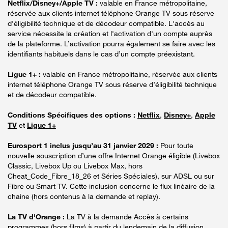
Netflix/Disney+/Apple TV :
valable en France métropolitaine,
réservée aux clients internet téléphone Orange TV sous réserve
d’éligibilité technique et de décodeur compatible. L'accès au
service nécessite la création et l'activation d'un compte auprès
de la plateforme. L’activation pourra également se faire avec les
identifiants habituels dans le cas d’un compte préexistant.
Ligue 1+ :
valable en France métropolitaine, réservée aux clients
internet téléphone Orange TV sous réserve d’éligibilité technique
et de décodeur compatible.
Conditions Spécifiques des options :
Netflix
,
Disney+
,
Apple
TV
et
Ligue 1+
Eurosport 1 inclus jusqu’au 31 janvier 2029 :
Pour toute
nouvelle souscription d’une offre Internet Orange éligible (Livebox
Classic, Livebox Up ou Livebox Max, hors
Cheat_Code_Fibre_18_26 et Séries Spéciales), sur ADSL ou sur
Fibre ou Smart TV. Cette inclusion concerne le flux linéaire de la
chaine (hors contenus à la demande et replay).
La TV d'Orange :
La TV à la demande Accès à certains
programmes (hors films) à partir du lendemain de la diffusion