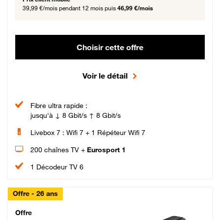
39,99 €/mois
pendant 12 mois puis
46,99 €/mois
Choisir cette offre
Voir le détail
Fibre ultra rapide :
jusqu'à ↓ 8 Gbit/s ↑ 8 Gbit/s
Livebox 7 : Wifi 7 + 1 Répéteur Wifi 7
200 chaînes TV +
Eurosport 1
1 Décodeur TV 6
Offre - 26 ans
Cheat_Code Fibre_18_26
Offre