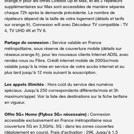
orange.fr pour les offres Livebox Up et Max, et les 2 répéteurs
supplémentaires sur Max sont accessibles de manière séparée
chaque 72h après la demande précédente. Le nombre de
répéteurs dépend de la taille de votre logement (détails et tarifs
sur orange.fr). Connexion wifi avec Décodeur TV compatible : TV
4, TV UHD 4K et TV 6.
Partage de connexion :
Service valable en France
métropolitaine, sous réserve de couverture mobile (détails sur
réseaux.orange.fr), pour les nouveaux clients Internet ADSL avec
rendez-vous ou Fibre. Crédit internet mobile de 200Go/mois
valable jusqu'à la mise en service de votre accès internet et au
plus tard jusqu'à 12 mois suivant la souscription.
Les appels illimités
: Hors coût du service des numéros
spéciaux. Jusqu’à 250 correspondants différents/mois et 3h
maximum/appel. Voir la liste des destinations sur la fiche tarifaire
en vigueur.
Offre 5G+ Home (Flybox 5G+ nécessaire) :
Connexion
accessible exclusivement en France métropolitaine sous
couverture 5G en 3,5GHz. 5G : dans les zones couvertes
(déploiement en cours). Frais d’activation : 29€. Jusqu’à 1,5