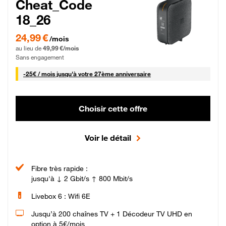
Cheat_Code
18_26
24,99 € par mois pendant 0 mois puis 49,99 € par mois, Sans engagement
24,99 €
/mois
au lieu de
49,99 €/mois
Sans engagement
25 € par mois
-
25€ / mois
jusqu'à votre 27ème anniversaire
Choisir cette offre
Voir le détail
Fibre très rapide :
jusqu'à ↓ 2 Gbit/s ↑ 800 Mbit/s
Livebox 6 : Wifi 6E
Jusqu’à 200 chaînes TV + 1 Décodeur TV UHD en
option à 5€/mois