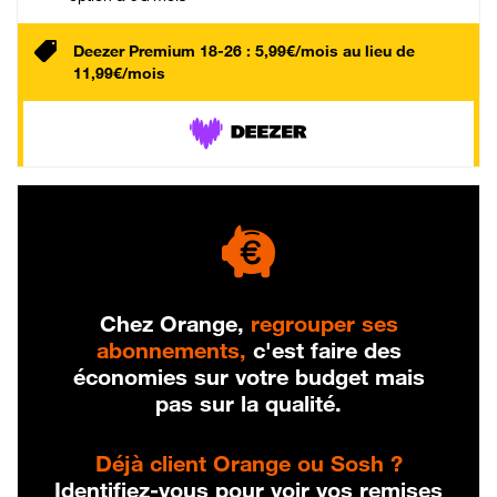
Deezer Premium 18-26 : 5,99€/mois au lieu de
11,99€/mois
Chez Orange,
regrouper ses
abonnements,
c'est faire des
économies sur votre budget mais
pas sur la qualité.
Déjà client Orange ou Sosh ?
Identifiez-vous pour voir vos remises