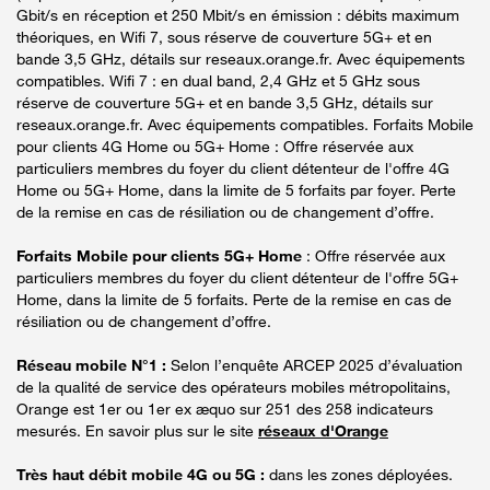
Gbit/s en réception et 250 Mbit/s en émission : débits maximum
théoriques, en Wifi 7, sous réserve de couverture 5G+ et en
bande 3,5 GHz, détails sur reseaux.orange.fr. Avec équipements
compatibles. Wifi 7 : en dual band, 2,4 GHz et 5 GHz sous
réserve de couverture 5G+ et en bande 3,5 GHz, détails sur
reseaux.orange.fr. Avec équipements compatibles. Forfaits Mobile
pour clients 4G Home ou 5G+ Home : Offre réservée aux
particuliers membres du foyer du client détenteur de l'offre 4G
Home ou 5G+ Home, dans la limite de 5 forfaits par foyer. Perte
de la remise en cas de résiliation ou de changement d’offre.
Forfaits Mobile pour clients 5G+ Home
: Offre réservée aux
particuliers membres du foyer du client détenteur de l'offre 5G+
Home, dans la limite de 5 forfaits. Perte de la remise en cas de
résiliation ou de changement d’offre.
Réseau mobile N°1 :
Selon l’enquête ARCEP 2025 d’évaluation
de la qualité de service des opérateurs mobiles métropolitains,
Orange est 1er ou 1er ex æquo sur 251 des 258 indicateurs
mesurés. En savoir plus sur le site
réseaux d'Orange
Très haut débit mobile 4G ou 5G :
dans les zones déployées.