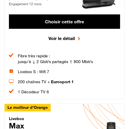
Engagement 12 mois
Choisir cette offre
Voir le détail
Fibre très rapide :
jusqu'à ↓ 2 Gbit/s partagés ↑ 800 Mbit/s
Livebox S : Wifi 7
200 chaînes TV +
Eurosport 1
1 Décodeur TV 6
Le meilleur d'Orange
Livebox Max Fibre
Livebox
Max