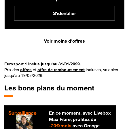
S'identifier
Voir moins d'offres
Eurosport 1 inclus jusqu'au 31/01/2029.
Prix des
offres
et
offre de remboursement
incluses, valables
jusqu’au 19/08/2026.
Les bons plans du moment
En ce moment, avec Livebox
Max Fibre, profitez de
20 € par mois
-
20€/mois
avec Orange