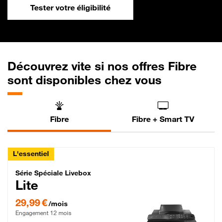
Tester votre éligibilité
Découvrez vite si nos offres Fibre
sont disponibles chez vous
Fibre
Fibre + Smart TV
L'essentiel
Série Spéciale Livebox Lite Fibre
Série Spéciale Livebox
Lite
29,99 € par mois , Engagement 12 mois
29,99 €
/mois
Engagement 12 mois