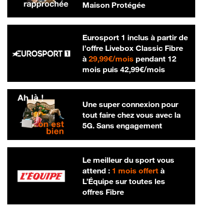
Maison Protégée
Eurosport 1 inclus à partir de
l’offre Livebox Classic Fibre
29,99 € par mois
à
29,99€/mois
pendant 12
42,99 € par m
mois puis
42,99€/mois
Une super connexion pour
tout faire chez vous avec la
5G. Sans engagement
Le meilleur du sport vous
attend :
1 mois offert
à
L’Équipe sur toutes les
offres Fibre