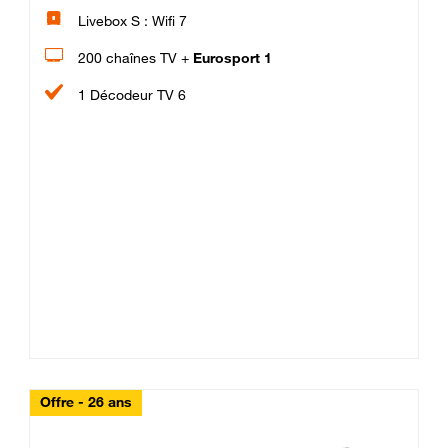
Livebox S : Wifi 7
200 chaînes TV +
Eurosport 1
1 Décodeur TV 6
Offre - 26 ans