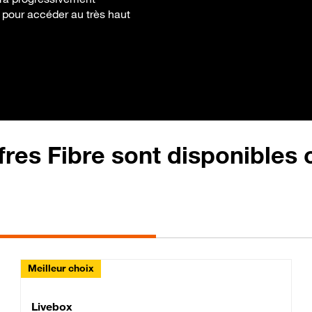
e pour accéder au très haut
fres Fibre sont disponibles
Meilleur choix
Lite Fibre
Livebox Classic Fibre
Livebox