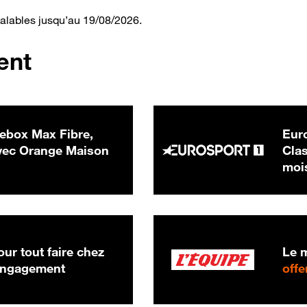
valables jusqu’au 19/08/2026.
ent
ebox Max Fibre,
Euro
 € par mois
ec Orange Maison
Clas
moi
ur tout faire chez
Le m
 engagement
offe