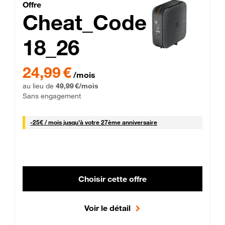
Cheat_Code Fibre_18_26
Offre
Cheat_Code
18_26
 Engagement 12 mois
24,99 € par mois pendant 0 mois puis 49,99 € par mois, Sans 
24,99 €
/mois
au lieu de
49,99 €/mois
Sans engagement
25 € par mois
-
25€ / mois
jusqu'à votre 27ème anniversaire
Choisir cette offre
Voir le détail