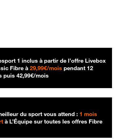
sport 1 inclus à partir de l’offre Livebox
29,99 € par mois
sic Fibre à
29,99€/mois
pendant 12
42,99 € par mois
s puis
42,99€/mois
eilleur du sport vous attend :
1 mois
rt
à L’Équipe sur toutes les offres Fibre