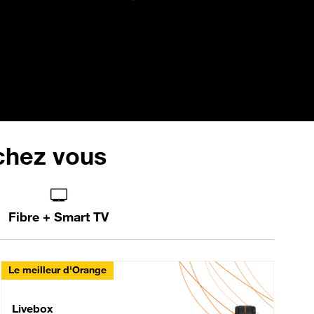
 chez vous
Fibre + Smart TV
Le meilleur d'Orange
Livebox Max Fibre
Livebox