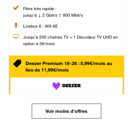
Fibre très rapide :
jusqu'à ↓ 2 Gbit/s ↑ 800 Mbit/s
Livebox 6 : Wifi 6E
Jusqu’à 200 chaînes TV + 1 Décodeur TV UHD en
option à 5€/mois
Deezer Premium 18-26 : 5,99€/mois au
lieu de 11,99€/mois
Voir moins d'offres