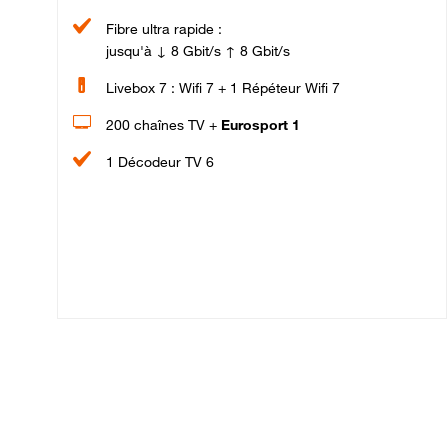
Fibre ultra rapide :
jusqu'à ↓ 8 Gbit/s ↑ 8 Gbit/s
Livebox 7 : Wifi 7 + 1 Répéteur Wifi 7
200 chaînes TV +
Eurosport 1
1 Décodeur TV 6