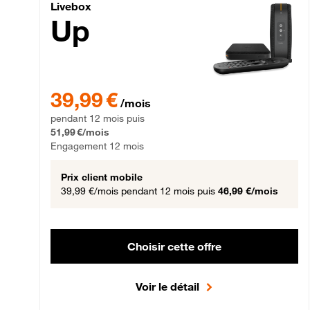
Livebox Up Fibre
Livebox
Up
39,99 € par mois pendant 12 mois puis 51,99 € par mois,
39,99 €
/mois
pendant 12 mois puis
51,99 €/mois
Engagement 12 mois
Prix client mobile
39,99 €/mois
pendant 12 mois puis
46,99 €/mois
Choisir cette offre
Voir le détail