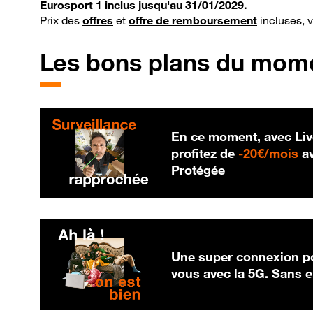
Eurosport 1 inclus jusqu'au 31/01/2029.
Prix des
offres
et
offre de remboursement
incluses, 
Les bons plans du mom
En ce moment, avec Liv
20
profitez de
-
20€/mois
av
Protégée
Une super connexion po
vous avec la 5G. Sans