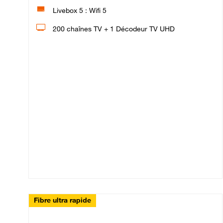
Livebox 5 : Wifi 5
200 chaînes TV + 1 Décodeur TV UHD
Fibre ultra rapide