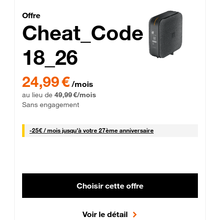
Cheat_Code Fibre_18_26
Offre
Cheat_Code
18_26
 Engagement 12 mois
24,99 € par mois pendant 0 mois puis 49,99 € par mois, Sans 
24,99 €
/mois
au lieu de
49,99 €/mois
Sans engagement
25 € par mois
-
25€ / mois
jusqu'à votre 27ème anniversaire
Choisir cette offre
Voir le détail