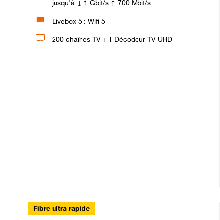
jusqu'à ↓ 1 Gbit/s ↑ 700 Mbit/s
Livebox 5 : Wifi 5
200 chaînes TV + 1 Décodeur TV UHD
Fibre ultra rapide