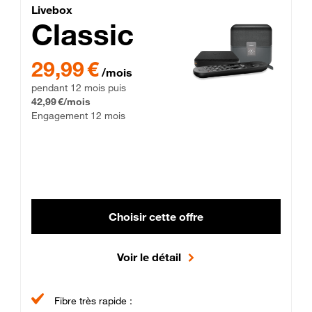
Lite Fibre
Livebox Classic Fibre
Livebox
Classic
29,99 € par mois pendant 12 mois puis 42,99 € par mois, Enga
29,99 €
/mois
pendant 12 mois puis
42,99 €/mois
Engagement 12 mois
Choisir cette offre
Voir le détail
Fibre très rapide :