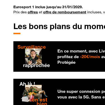
Eurosport 1 inclus jusqu'au 31/01/2029.
Prix des
offres
et
offre de remboursement
incluses, 
Les bons plans du mom
En ce moment, avec Liv
20
profitez de
-
20€/mois
av
Protégée
Une super connexion po
vous avec la 5G. Sans