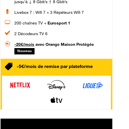
jusqu'à ↓ 8 Gbit/s ↑ 8 Gbit/s
Livebox 7 : Wifi 7 + 3 Répéteurs Wifi 7
200 chaînes TV +
Eurosport 1
2 Décodeurs TV 6
-20€/mois
avec Orange Maison Protégée
Nouveau
-5€/mois de remise par plateforme