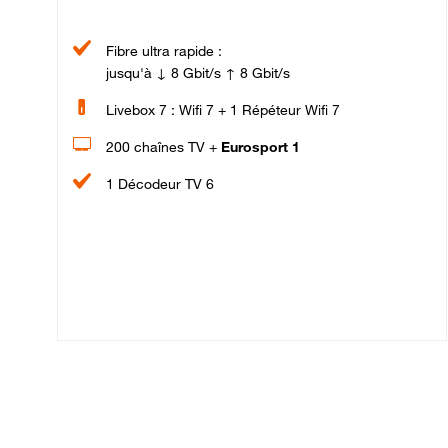
Fibre ultra rapide :
jusqu'à ↓ 8 Gbit/s ↑ 8 Gbit/s
Livebox 7 : Wifi 7 + 1 Répéteur Wifi 7
200 chaînes TV +
Eurosport 1
1 Décodeur TV 6