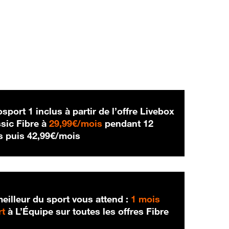
sport 1 inclus à partir de l’offre Livebox
29,99 € par mois
sic Fibre à
29,99€/mois
pendant 12
42,99 € par mois
s puis
42,99€/mois
eilleur du sport vous attend :
1 mois
rt
à L’Équipe sur toutes les offres Fibre