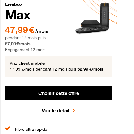
Livebox Max Fibre
Livebox
Max
gement 12 mois
47,99 € par mois pendant 12 mois puis 57,99 € par mois, Engageme
47,99 €
/mois
pendant 12 mois puis
57,99 €/mois
Engagement 12 mois
Prix client mobile
47,99 €/mois
pendant 12 mois puis
52,99 €/mois
Choisir cette offre
Voir le détail
Fibre ultra rapide :