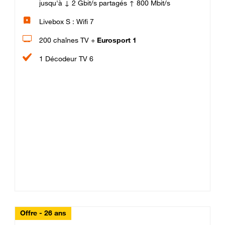
jusqu'à ↓ 2 Gbit/s partagés ↑ 800 Mbit/s
Livebox S : Wifi 7
200 chaînes TV +
Eurosport 1
1 Décodeur TV 6
Offre - 26 ans