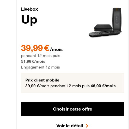
Livebox Up Fibre
Livebox
Up
39,99 € par mois pendant 12 mois puis 51,99 € par mois,
39,99 €
/mois
pendant 12 mois puis
51,99 €/mois
Engagement 12 mois
Prix client mobile
39,99 €/mois
pendant 12 mois puis
46,99 €/mois
Choisir cette offre
Voir le détail