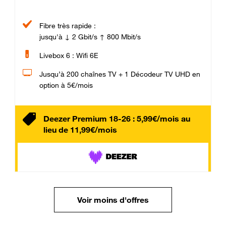
Fibre très rapide :
jusqu'à ↓ 2 Gbit/s ↑ 800 Mbit/s
Livebox 6 : Wifi 6E
Jusqu’à 200 chaînes TV + 1 Décodeur TV UHD en
option à 5€/mois
Deezer Premium 18-26 : 5,99€/mois au
lieu de 11,99€/mois
Voir moins d'offres