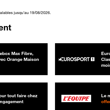
valables jusqu’au 19/08/2026.
ent
ebox Max Fibre,
Euro
 € par mois
ec Orange Maison
Clas
moi
ur tout faire chez
Le m
 engagement
offe