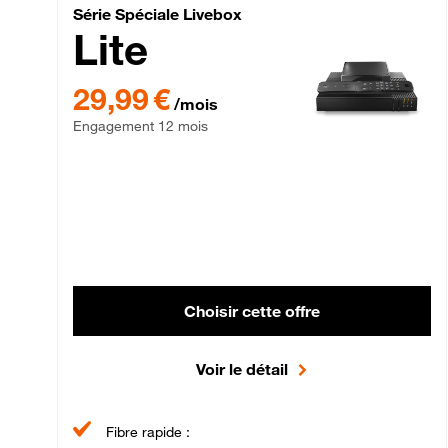
Série Spéciale Livebox 
Série Spéciale Livebox
Lite
29,99 € par mois , Engagement 12 mois
29,99 €
/mois
Engagement 12 mois
Choisir cette offre
Voir le détail
Fibre rapide :