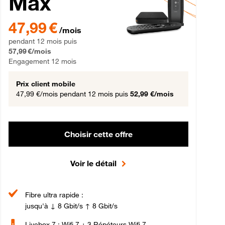
Max
gement 12 mois
47,99 € par mois pendant 12 mois puis 57,99 € par mois, Engageme
47,99 €
/mois
pendant 12 mois puis
57,99 €/mois
Engagement 12 mois
Prix client mobile
47,99 €/mois
pendant 12 mois puis
52,99 €/mois
Choisir cette offre
Voir le détail
Fibre ultra rapide :
jusqu'à ↓ 8 Gbit/s ↑ 8 Gbit/s
Livebox 7 : Wifi 7 + 3 Répéteurs Wifi 7