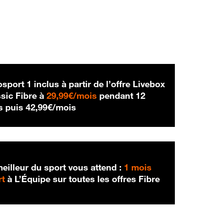
sport 1 inclus à partir de l’offre Livebox
29,99 € par mois
sic Fibre à
29,99€/mois
pendant 12
42,99 € par mois
s puis
42,99€/mois
eilleur du sport vous attend :
1 mois
rt
à L’Équipe sur toutes les offres Fibre