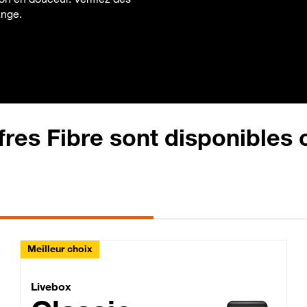
ange.
fres Fibre sont disponibles
Meilleur choix
Lite Fibre
Livebox Classic Fibre
Livebox