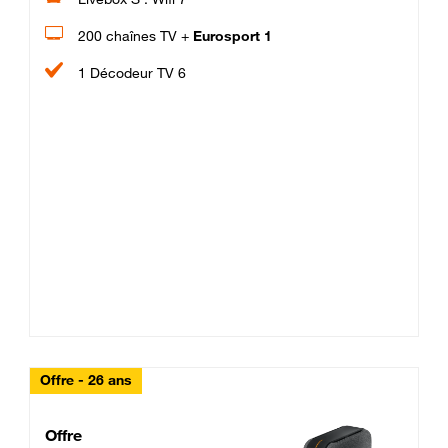
200 chaînes TV +
Eurosport 1
1 Décodeur TV 6
Offre - 26 ans
Cheat_Code Fibre_18_26
Offre