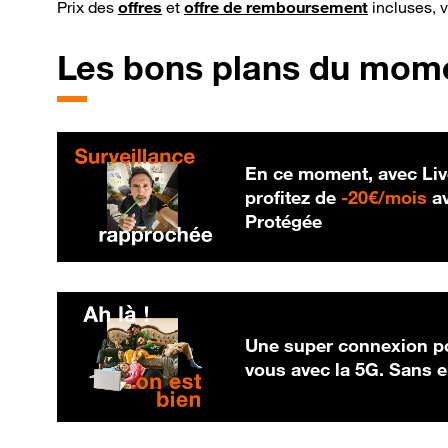
Prix des
offres
et
offre de remboursement
incluses, 
Les bons plans du mom
En ce moment, avec Liv
20
profitez de
-
20€/mois
av
Protégée
Une super connexion po
vous avec la 5G. Sans