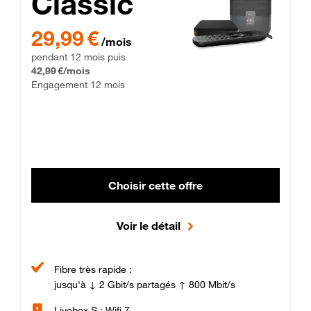
Classic
29,99 € par mois pendant 12 mois puis 42,99 € par mois, Enga
29,99 €
/mois
pendant 12 mois puis
42,99 €/mois
Engagement 12 mois
Choisir cette offre
Voir le détail
Fibre très rapide :
jusqu'à ↓ 2 Gbit/s partagés ↑ 800 Mbit/s
Livebox S : Wifi 7