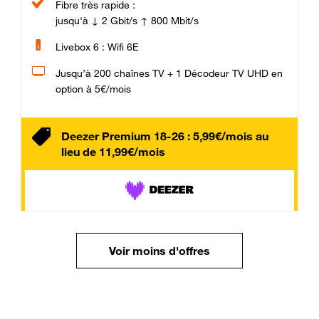
Fibre très rapide :
jusqu'à ↓ 2 Gbit/s ↑ 800 Mbit/s
Livebox 6 : Wifi 6E
Jusqu’à 200 chaînes TV + 1 Décodeur TV UHD en
option à 5€/mois
Deezer Premium 18-26 : 5,99€/mois au
lieu de 11,99€/mois
Voir moins d'offres