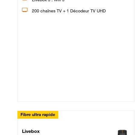
200 chaînes TV + 1 Décodeur TV UHD
Fibre ultra rapide
Livebox Up Fibre
Livebox