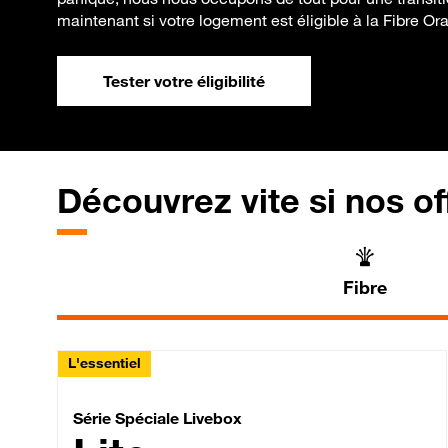
maintenant si votre logement est éligible à la Fibre Or
Tester votre éligibilité
Découvrez vite si nos of
Fibre
L'essentiel
Série Spéciale Livebox 
Série Spéciale Livebox