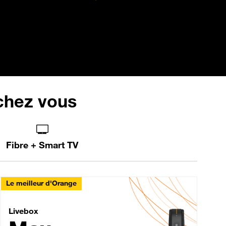
 chez vous
Fibre + Smart TV
Le meilleur d'Orange
Livebox Max Fibre
Livebox