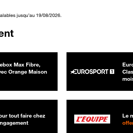
valables jusqu’au 19/08/2026.
ent
ebox Max Fibre,
Euro
 € par mois
ec Orange Maison
Clas
moi
ur tout faire chez
Le m
 engagement
offe