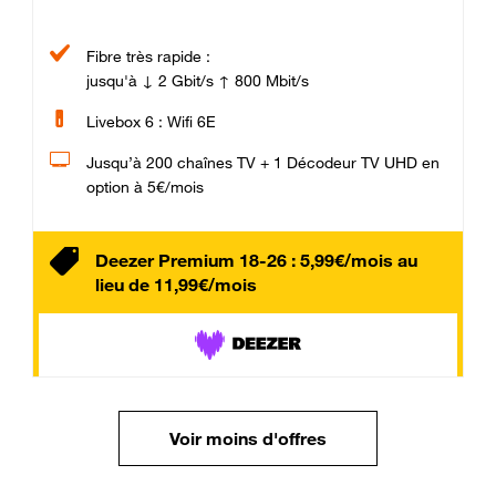
Fibre très rapide :
jusqu'à ↓ 2 Gbit/s ↑ 800 Mbit/s
Livebox 6 : Wifi 6E
Jusqu’à 200 chaînes TV + 1 Décodeur TV UHD en
option à 5€/mois
Deezer Premium 18-26 : 5,99€/mois au
lieu de 11,99€/mois
Voir moins d'offres