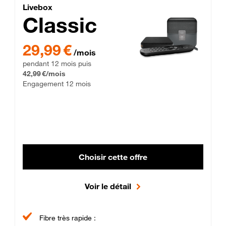
Lite Fibre
Livebox Classic Fibre
Livebox
Classic
29,99 € par mois pendant 12 mois puis 42,99 € par mois, Enga
29,99 €
/mois
pendant 12 mois puis
42,99 €/mois
Engagement 12 mois
Choisir cette offre
Voir le détail
Fibre très rapide :