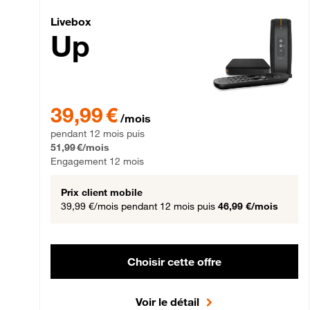
Livebox Up Fibre
Livebox
Up
39,99 € par mois pendant 12 mois puis 51,99 € par mois,
39,99 €
/mois
pendant 12 mois puis
51,99 €/mois
Engagement 12 mois
Prix client mobile
39,99 €/mois
pendant 12 mois puis
46,99 €/mois
Choisir cette offre
Voir le détail