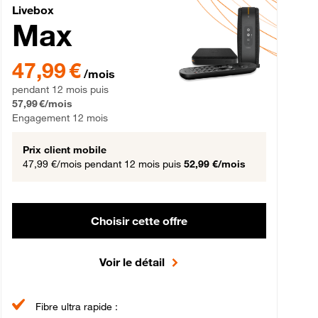
Livebox Max Fibre
Livebox
Max
gement 12 mois
47,99 € par mois pendant 12 mois puis 57,99 € par mois, Engageme
47,99 €
/mois
pendant 12 mois puis
57,99 €/mois
Engagement 12 mois
Prix client mobile
47,99 €/mois
pendant 12 mois puis
52,99 €/mois
Choisir cette offre
Voir le détail
Fibre ultra rapide :