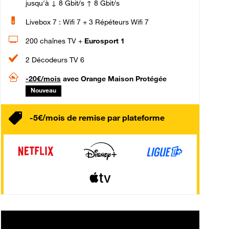
jusqu'à ↓ 8 Gbit/s ↑ 8 Gbit/s
Livebox 7 : Wifi 7 + 3 Répéteurs Wifi 7
200 chaînes TV +
Eurosport 1
2 Décodeurs TV 6
-20€/mois
avec Orange Maison Protégée
Nouveau
-5€/mois de remise par plateforme