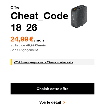
Cheat_Code Fibre_18_26
Offre
Cheat_Code
18_26
 Engagement 12 mois
24,99 € par mois pendant 0 mois puis 49,99 € par mois, Sans 
24,99 €
/mois
au lieu de
49,99 €/mois
Sans engagement
25 € par mois
-
25€ / mois
jusqu'à votre 27ème anniversaire
Choisir cette offre
Voir le détail