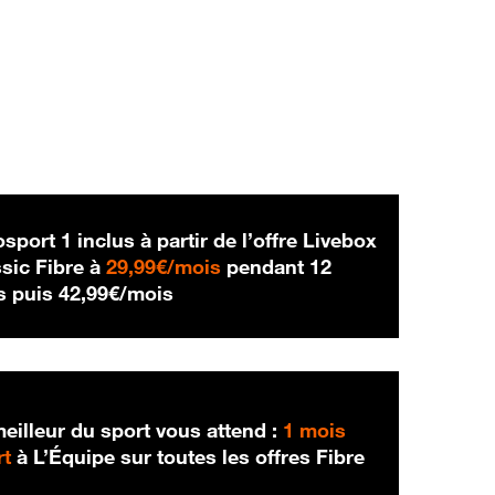
sport 1 inclus à partir de l’offre Livebox
29,99 € par mois
sic Fibre à
29,99€/mois
pendant 12
42,99 € par mois
s puis
42,99€/mois
eilleur du sport vous attend :
1 mois
rt
à L’Équipe sur toutes les offres Fibre