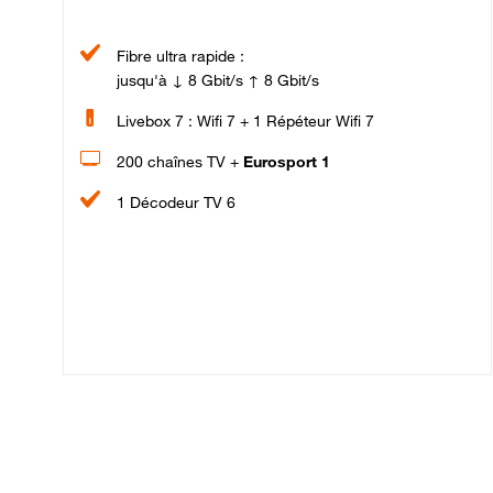
Fibre ultra rapide :
jusqu'à ↓ 8 Gbit/s ↑ 8 Gbit/s
Livebox 7 : Wifi 7 + 1 Répéteur Wifi 7
200 chaînes TV +
Eurosport 1
1 Décodeur TV 6