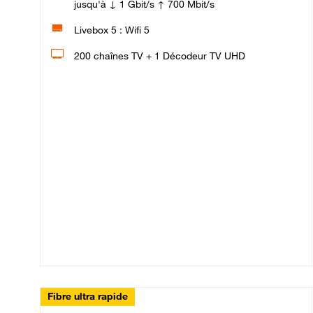
jusqu'à ↓ 1 Gbit/s ↑ 700 Mbit/s
Livebox 5 : Wifi 5
200 chaînes TV + 1 Décodeur TV UHD
Fibre ultra rapide