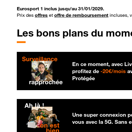
Eurosport 1 inclus jusqu'au 31/01/2029.
Prix des
offres
et
offre de remboursement
incluses, 
Les bons plans du mom
En ce moment, avec Liv
20
profitez de
-
20€/mois
av
Protégée
Une super connexion po
vous avec la 5G. Sans