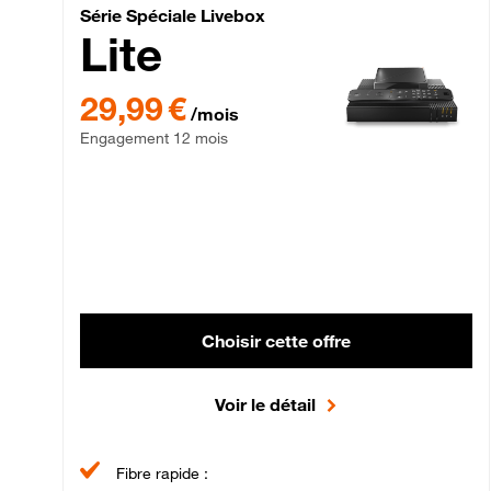
Série Spéciale Livebox 
Série Spéciale Livebox
Lite
29,99 € par mois , Engagement 12 mois
29,99 €
/mois
Engagement 12 mois
Choisir cette offre
Voir le détail
Fibre rapide :