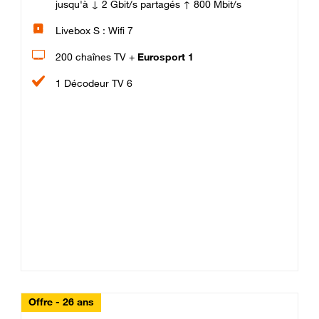
jusqu'à ↓ 2 Gbit/s partagés ↑ 800 Mbit/s
Livebox S : Wifi 7
200 chaînes TV +
Eurosport 1
1 Décodeur TV 6
Offre - 26 ans