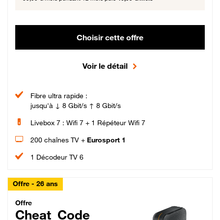
Choisir cette offre
Voir le détail
Fibre ultra rapide :
jusqu'à ↓ 8 Gbit/s ↑ 8 Gbit/s
Livebox 7 : Wifi 7 + 1 Répéteur Wifi 7
200 chaînes TV +
Eurosport 1
1 Décodeur TV 6
Offre - 26 ans
Cheat_Code Fibre_18_26
Offre
Cheat_Code