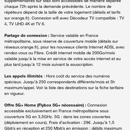
supplémentaires sur Max sont accessibles de manière séparée
chaque 72h après la demande précédente. Le nombre de
répéteurs dépend de la taille de votre logement (détails et tarifs
sur orange.fr). Connexion wifi avec Décodeur TV compatible : TV
4, TV UHD 4K et TV 6.
Partage de connexion :
Service valable en France
métropolitaine, sous réserve de couverture mobile (détails sur
réseaux.orange.fr), pour les nouveaux clients Internet ADSL avec
rendez-vous ou Fibre. Crédit internet mobile de 200Go/mois
valable jusqu'à la mise en service de votre accès internet et au
plus tard jusqu'à 12 mois suivant la souscription.
Les appels illimités
: Hors coût du service des numéros
spéciaux. Jusqu’à 250 correspondants différents/mois et 3h
maximum/appel. Voir la liste des destinations sur la fiche tarifaire
en vigueur.
Offre 5G+ Home (Flybox 5G+ nécessaire) :
Connexion
accessible exclusivement en France métropolitaine sous
couverture 5G en 3,5GHz. 5G : dans les zones couvertes
(déploiement en cours). Frais d’activation : 29€. Jusqu’à 1,5
Gbit/s en réception et 250 Mbit/s en émission : débits maximum