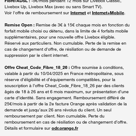
Fibre/ADSL :
-5€/mois pendant 12 mois sur Livebox Classic,
Livebox Up, Livebox Max (avec ou sans Smart TV).
Voir l'offre de remboursement sur
Internet
et
Internet+Mobile
.
Remise Open :
Remise de 3€ à 15€ chaque mois en fonction du
forfait mobile choisi ou détenu, dans la limite de 4 forfaits mobile
supplémentaires, pour une nouvelle offre Livebox éligible.
Réservé aux particuliers. Non cumulable. Perte de la remise en
cas de changement d'offre, de résiliation ou de demande de
suppression par le client internet.
Offre Cheat_Code_Fibre_18_26 :
Offre soumise à conditions,
valable à partir du 10/04/2025 en France métropolitaine, sous
réserve d’éligibilité et d’équipements compatibles, pour la
souscription à l’offre Cheat_Code_Fibre_18_26 par des clients
âgés de 18 à 26 ans et 6 mois maximum, sur présentation d’une
carte d’identité. Sans engagement. Remboursement différé de
25€/mois à partir de la 2e facture Orange après validation de la
demande et jusqu’aux 26 ans révolus du client. Un seul
remboursement par client. Non cumulable. Perte du
remboursement en cas de résiliation ou de changement d’offre.
Détails et formulaire sur
odr.orange.fr