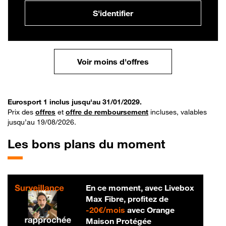
S'identifier
Voir moins d'offres
Eurosport 1 inclus jusqu'au 31/01/2029.
Prix des
offres
et
offre de remboursement
incluses, valables
jusqu’au 19/08/2026.
Les bons plans du moment
En ce moment, avec Livebox
Max Fibre, profitez de
20 € par mois
-
20€/mois
avec Orange
Maison Protégée