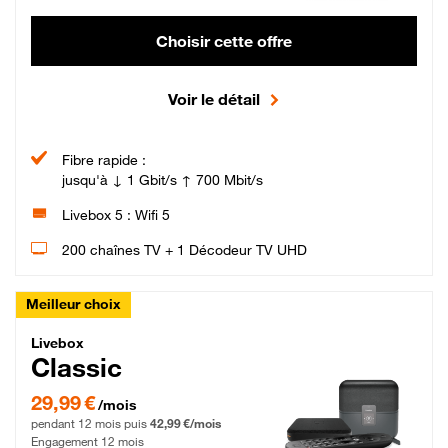
Choisir cette offre
Voir le détail
Fibre rapide :
jusqu'à ↓ 1 Gbit/s ↑ 700 Mbit/s
Livebox 5 : Wifi 5
200 chaînes TV + 1 Décodeur TV UHD
Meilleur choix
Livebox Classic Fibre
Livebox
Classic
29,99 € par mois pendant 12 mois puis 42,99 € par mois, Engagement 12 moi
29,99 €
/mois
pendant 12 mois puis
42,99 €/mois
Engagement 12 mois