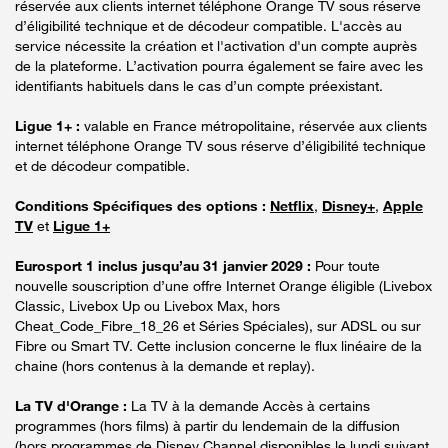
réservée aux clients internet téléphone Orange TV sous réserve
d’éligibilité technique et de décodeur compatible. L'accès au
service nécessite la création et l'activation d'un compte auprès
de la plateforme. L’activation pourra également se faire avec les
identifiants habituels dans le cas d’un compte préexistant.
Ligue 1+ :
valable en France métropolitaine, réservée aux clients
internet téléphone Orange TV sous réserve d’éligibilité technique
et de décodeur compatible.
Conditions Spécifiques des options :
Netflix
,
Disney+
,
Apple
TV
et
Ligue 1+
Eurosport 1 inclus jusqu’au 31 janvier 2029 :
Pour toute
nouvelle souscription d’une offre Internet Orange éligible (Livebox
Classic, Livebox Up ou Livebox Max, hors
Cheat_Code_Fibre_18_26 et Séries Spéciales), sur ADSL ou sur
Fibre ou Smart TV. Cette inclusion concerne le flux linéaire de la
chaine (hors contenus à la demande et replay).
La TV d'Orange :
La TV à la demande Accès à certains
programmes (hors films) à partir du lendemain de la diffusion
(hors programmes de Disney Channel disponibles le lundi suivant