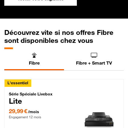
Découvrez vite si nos offres Fibre
sont disponibles chez vous
Fibre
Fibre + Smart TV
L'essentiel
Série Spéciale Livebox Lite Fibre
Série Spéciale Livebox
Lite
29,99 € par mois , Engagement 12 mois
29,99 €
/mois
Engagement 12 mois