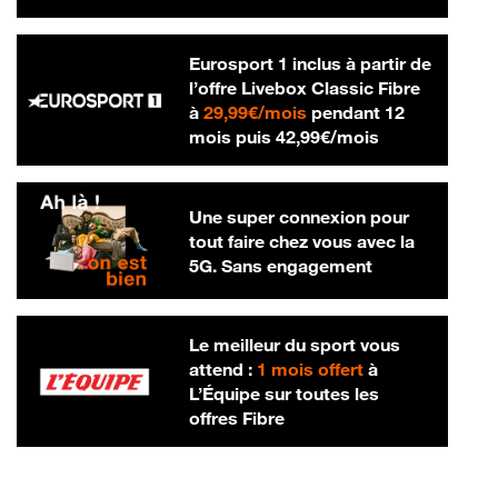
Eurosport 1 inclus à partir de
l’offre Livebox Classic Fibre
29,99 € par mois
à
29,99€/mois
pendant 12
42,99 € par m
mois puis
42,99€/mois
Une super connexion pour
tout faire chez vous avec la
5G. Sans engagement
Le meilleur du sport vous
attend :
1 mois offert
à
L’Équipe sur toutes les
offres Fibre