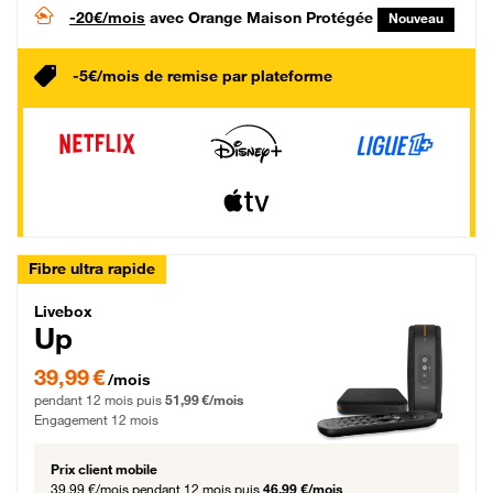
-20€/mois
avec Orange Maison Protégée
Nouveau
-5€/mois de remise par plateforme
Fibre ultra rapide
Livebox Up Fibre
Livebox
Up
39,99 € par mois pendant 12 mois puis 51,99 € par mois, Engagement 12 moi
39,99 €
/mois
pendant 12 mois puis
51,99 €/mois
Engagement 12 mois
Prix client mobile
39,99 €/mois
pendant 12 mois puis
46,99 €/mois