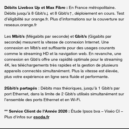
Débits Livebox Up et Max Fibre :
En France métropolitaine.
Débits jusqu’à 8 Gbit/s↓ et 8 Gbit/s↑, déploiement en cours. Test
d’éligibilité sur orange.fr. Plus d’informations sur la couverture sur
reseaux.orange.fr
Les
Mbit/s
(Mégabits par seconde) et
Gbit/s
(Gigabits par
seconde) mesurent la vitesse de connexion Internet. Une
connexion en Mbt/s est suffisante pour des usages courants
comme le streaming HD et la navigation web. En revanche, une
connexion en Gbt/s offre une rapidité optimale pour le streaming
4K, les téléchargements très rapides et la gestion de plusieurs
appareils connectés simultanément. Plus la vitesse est élevée,
plus votre expérience en ligne sera fluide et performante.
2Gbit/s partagés
: Débits max théoriques, jusqu’à 1 Gbit/s par
port Ethernet, dans la limite de 2 Gbit/s utilisés simultanément sur
l’ensemble des ports Ethernet et en Wi-Fi.
** Service Client de l'Année 2026 :
Étude Ipsos bva – Viséo CI –
Plus d'infos sur
escda.fr