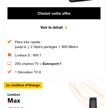
Choisir cette offre
Voir le détail
Fibre très rapide :
jusqu'à ↓ 2 Gbit/s partagés ↑ 800 Mbit/s
Livebox S : Wifi 7
200 chaînes TV +
Eurosport 1
1 Décodeur TV 6
Le meilleur d'Orange
Livebox Max Fibre
Livebox
Max
47,99 € par mois pendant 12 mois puis 57,99 € par mois, Engagement 12 moi