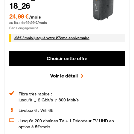
18_26
24,99 € par mois pendant 0 mois puis 49,99 € par mois, Sans engagement
24,99 €
/mois
au lieu de
49,99 €/mois
Sans engagement
25 € par mois
-
25€ / mois
jusqu'à votre 27ème anniversaire
Choisir cette offre
Voir le détail
Fibre très rapide :
jusqu'à ↓ 2 Gbit/s ↑ 800 Mbit/s
Livebox 6 : Wifi 6E
Jusqu’à 200 chaînes TV + 1 Décodeur TV UHD en
option à 5€/mois