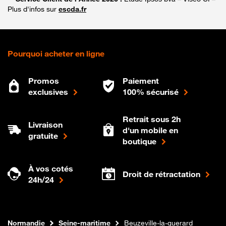
Plus d'infos sur
escda.fr
Pourquoi acheter en ligne
Promos
Paiement
exclusives
100% sécurisé
Retrait sous 2h
Livraison
d'un mobile en
gratuite
boutique
À vos cotés
Droit de rétractation
24h/24
Internet fibre
Boutique Orange
Normandie
Seine-maritime
Beuzeville-la-guerard