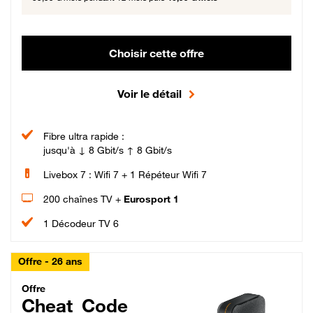
Choisir cette offre
Voir le détail
Fibre ultra rapide :
jusqu'à ↓ 8 Gbit/s ↑ 8 Gbit/s
Livebox 7 : Wifi 7 + 1 Répéteur Wifi 7
200 chaînes TV +
Eurosport 1
1 Décodeur TV 6
Offre - 26 ans
Cheat_Code Fibre_18_26
Offre
Cheat_Code