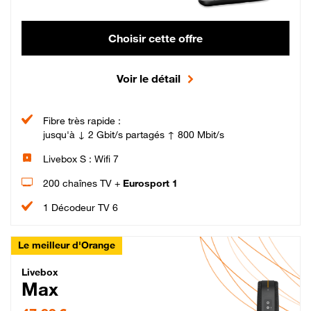
Choisir cette offre
Voir le détail
Fibre très rapide :
jusqu'à ↓ 2 Gbit/s partagés ↑ 800 Mbit/s
Livebox S : Wifi 7
200 chaînes TV +
Eurosport 1
1 Décodeur TV 6
Le meilleur d'Orange
Livebox Max Fibre
Livebox
Max
47,99 € par mois pendant 12 mois puis 57,99 € par mois, Engagement 12 moi