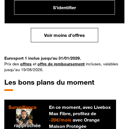
S'identifier
Voir moins d'offres
Eurosport 1 inclus jusqu'au 31/01/2029.
Prix des
offres
et
offre de remboursement
incluses, valables
jusqu’au 19/08/2026.
Les bons plans du moment
En ce moment, avec Livebox
Max Fibre, profitez de
20 € par mois
-
20€/mois
avec Orange
Maison Protégée