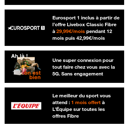
Eurosport 1 inclus à partir de
l’offre Livebox Classic Fibre
29,99 € par mois
à
29,99€/mois
pendant 12
42,99 € par m
mois puis
42,99€/mois
Une super connexion pour
tout faire chez vous avec la
5G. Sans engagement
Le meilleur du sport vous
attend :
1 mois offert
à
L’Équipe sur toutes les
offres Fibre