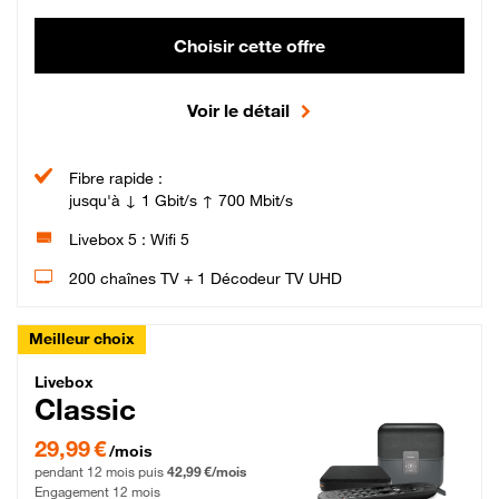
Choisir cette offre
Voir le détail
Fibre rapide :
jusqu'à ↓ 1 Gbit/s ↑ 700 Mbit/s
Livebox 5 : Wifi 5
200 chaînes TV + 1 Décodeur TV UHD
Meilleur choix
Livebox Classic Fibre
Livebox
Classic
29,99 € par mois pendant 12 mois puis 42,99 € par mois, Engagement 12 moi
29,99 €
/mois
pendant 12 mois puis
42,99 €/mois
Engagement 12 mois