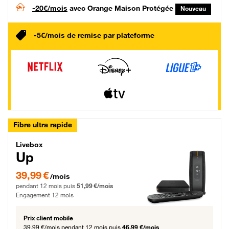
-20€/mois
avec Orange Maison Protégée
Nouveau
-5€/mois de remise par plateforme
Fibre ultra rapide
Livebox Up Fibre
Livebox
Up
39,99 € par mois pendant 12 mois puis 51,99 € par mois, Engagement 12 moi
39,99 €
/mois
pendant 12 mois puis
51,99 €/mois
Engagement 12 mois
Prix client mobile
39,99 €/mois
pendant 12 mois puis
46,99 €/mois