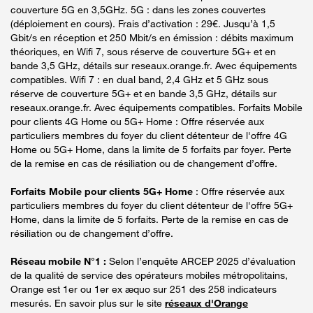
couverture 5G en 3,5GHz. 5G : dans les zones couvertes
(déploiement en cours). Frais d’activation : 29€. Jusqu’à 1,5
Gbit/s en réception et 250 Mbit/s en émission : débits maximum
théoriques, en Wifi 7, sous réserve de couverture 5G+ et en
bande 3,5 GHz, détails sur reseaux.orange.fr. Avec équipements
compatibles. Wifi 7 : en dual band, 2,4 GHz et 5 GHz sous
réserve de couverture 5G+ et en bande 3,5 GHz, détails sur
reseaux.orange.fr. Avec équipements compatibles. Forfaits Mobile
pour clients 4G Home ou 5G+ Home : Offre réservée aux
particuliers membres du foyer du client détenteur de l'offre 4G
Home ou 5G+ Home, dans la limite de 5 forfaits par foyer. Perte
de la remise en cas de résiliation ou de changement d’offre.
Forfaits Mobile pour clients 5G+ Home
: Offre réservée aux
particuliers membres du foyer du client détenteur de l'offre 5G+
Home, dans la limite de 5 forfaits. Perte de la remise en cas de
résiliation ou de changement d’offre.
Réseau mobile N°1 :
Selon l’enquête ARCEP 2025 d’évaluation
de la qualité de service des opérateurs mobiles métropolitains,
Orange est 1er ou 1er ex æquo sur 251 des 258 indicateurs
mesurés. En savoir plus sur le site
réseaux d'Orange