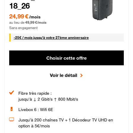
18_26
24,99 € par mois pendant 0 mois puis 49,99 € par mois, Sans engagement
24,99 €
/mois
au lieu de
49,99 €/mois
Sans engagement
25 € par mois
-
25€ / mois
jusqu'à votre 27ème anniversaire
Choisir cette offre
Voir le détail
Fibre très rapide :
jusqu'à ↓ 2 Gbit/s ↑ 800 Mbit/s
Livebox 6 : Wifi 6E
Jusqu’à 200 chaînes TV + 1 Décodeur TV UHD en
option à 5€/mois