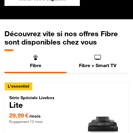
Découvrez vite si nos offres Fibre
sont disponibles chez vous
Fibre
Fibre + Smart TV
L'essentiel
Série Spéciale Livebox Lite Fibre
Série Spéciale Livebox
Lite
29,99 € par mois , Engagement 12 mois
29,99 €
/mois
Engagement 12 mois