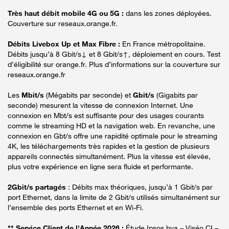
Très haut débit mobile 4G ou 5G :
dans les zones déployées.
Couverture sur reseaux.orange.fr.
Débits Livebox Up et Max Fibre :
En France métropolitaine.
Débits jusqu’à 8 Gbit/s↓ et 8 Gbit/s↑, déploiement en cours. Test
d’éligibilité sur orange.fr. Plus d’informations sur la couverture sur
reseaux.orange.fr
Les
Mbit/s
(Mégabits par seconde) et
Gbit/s
(Gigabits par
seconde) mesurent la vitesse de connexion Internet. Une
connexion en Mbt/s est suffisante pour des usages courants
comme le streaming HD et la navigation web. En revanche, une
connexion en Gbt/s offre une rapidité optimale pour le streaming
4K, les téléchargements très rapides et la gestion de plusieurs
appareils connectés simultanément. Plus la vitesse est élevée,
plus votre expérience en ligne sera fluide et performante.
2Gbit/s partagés
: Débits max théoriques, jusqu’à 1 Gbit/s par
port Ethernet, dans la limite de 2 Gbit/s utilisés simultanément sur
l’ensemble des ports Ethernet et en Wi-Fi.
** Service Client de l'Année 2026 :
Étude Ipsos bva – Viséo CI –