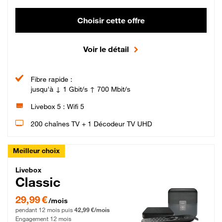
Choisir cette offre
Voir le détail
Fibre rapide :
jusqu'à ↓ 1 Gbit/s ↑ 700 Mbit/s
Livebox 5 : Wifi 5
200 chaînes TV + 1 Décodeur TV UHD
Meilleur choix
Livebox Classic Fibre
Livebox
Classic
29,99 € par mois pendant 12 mois puis 42,99 € par mois, Engagement 12 moi
29,99 €
/mois
pendant 12 mois puis
42,99 €/mois
Engagement 12 mois