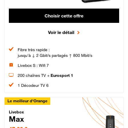
Choisir cette offre
Voir le détail
Fibre très rapide :
jusqu'à ↓ 2 Gbit/s partagés ↑ 800 Mbit/s
Livebox S : Wifi 7
200 chaînes TV +
Eurosport 1
1 Décodeur TV 6
Le meilleur d'Orange
Livebox Max Fibre
Livebox
Max
47,99 € par mois pendant 12 mois puis 57,99 € par mois, Engagement 12 moi