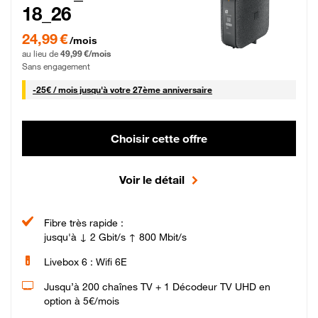
18_26
24,99 € par mois pendant 0 mois puis 49,99 € par mois, Sans engagement
24,99 €
/mois
au lieu de
49,99 €/mois
Sans engagement
25 € par mois
-
25€ / mois
jusqu'à votre 27ème anniversaire
Choisir cette offre
Voir le détail
Fibre très rapide :
jusqu'à ↓ 2 Gbit/s ↑ 800 Mbit/s
Livebox 6 : Wifi 6E
Jusqu’à 200 chaînes TV + 1 Décodeur TV UHD en
option à 5€/mois