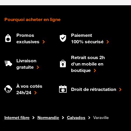
Pourquoi acheter en ligne
Promos
Paiement
exclusives
100% sécurisé
Retrait sous 2h
Livraison
d'un mobile en
gratuite
boutique
À vos cotés
Droit de rétractation
24h/24
Boutique Orange
Internet fibre
Normandie
Calvados
Varaville