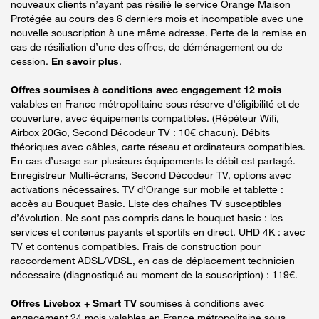
nouveaux clients n’ayant pas résilié le service Orange Maison
Protégée au cours des 6 derniers mois et incompatible avec une
nouvelle souscription à une même adresse. Perte de la remise en
cas de résiliation d’une des offres, de déménagement ou de
cession.
En savoir plus
.
Offres soumises à conditions avec engagement 12 mois
valables en France métropolitaine sous réserve d’éligibilité et de
couverture, avec équipements compatibles. (Répéteur Wifi,
Airbox 20Go, Second Décodeur TV : 10€ chacun). Débits
théoriques avec câbles, carte réseau et ordinateurs compatibles.
En cas d’usage sur plusieurs équipements le débit est partagé.
Enregistreur Multi-écrans, Second Décodeur TV, options avec
activations nécessaires. TV d’Orange sur mobile et tablette :
accès au Bouquet Basic. Liste des chaînes TV susceptibles
d’évolution. Ne sont pas compris dans le bouquet basic : les
services et contenus payants et sportifs en direct. UHD 4K : avec
TV et contenus compatibles. Frais de construction pour
raccordement ADSL/VDSL, en cas de déplacement technicien
nécessaire (diagnostiqué au moment de la souscription) : 119€.
Offres Livebox + Smart TV
soumises à conditions avec
engagement 24 mois valables en France métropolitaine sous