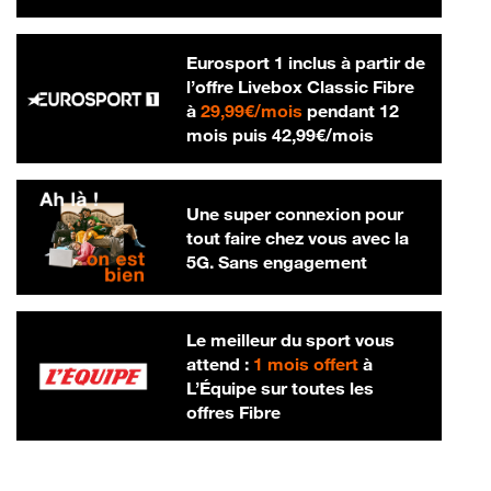
Eurosport 1 inclus à partir de
l’offre Livebox Classic Fibre
29,99 € par mois
à
29,99€/mois
pendant 12
42,99 € par m
mois puis
42,99€/mois
Une super connexion pour
tout faire chez vous avec la
5G. Sans engagement
Le meilleur du sport vous
attend :
1 mois offert
à
L’Équipe sur toutes les
offres Fibre