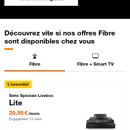
Découvrez vite si nos offres Fibre
sont disponibles chez vous
Fibre
Fibre + Smart TV
L'essentiel
Série Spéciale Livebox Lite Fibre
Série Spéciale Livebox
Lite
29,99 € par mois , Engagement 12 mois
29,99 €
/mois
Engagement 12 mois