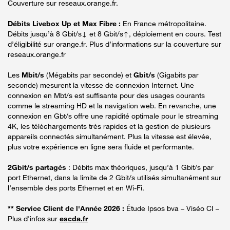
Couverture sur reseaux.orange.fr.
Débits Livebox Up et Max Fibre :
En France métropolitaine.
Débits jusqu’à 8 Gbit/s↓ et 8 Gbit/s↑, déploiement en cours. Test
d’éligibilité sur orange.fr. Plus d’informations sur la couverture sur
reseaux.orange.fr
Les
Mbit/s
(Mégabits par seconde) et
Gbit/s
(Gigabits par
seconde) mesurent la vitesse de connexion Internet. Une
connexion en Mbt/s est suffisante pour des usages courants
comme le streaming HD et la navigation web. En revanche, une
connexion en Gbt/s offre une rapidité optimale pour le streaming
4K, les téléchargements très rapides et la gestion de plusieurs
appareils connectés simultanément. Plus la vitesse est élevée,
plus votre expérience en ligne sera fluide et performante.
2Gbit/s partagés
: Débits max théoriques, jusqu’à 1 Gbit/s par
port Ethernet, dans la limite de 2 Gbit/s utilisés simultanément sur
l’ensemble des ports Ethernet et en Wi-Fi.
** Service Client de l'Année 2026 :
Étude Ipsos bva – Viséo CI –
Plus d'infos sur
escda.fr