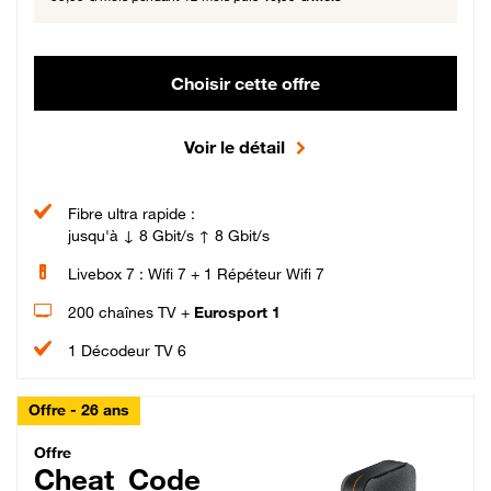
Choisir cette offre
Voir le détail
Fibre ultra rapide :
jusqu'à ↓ 8 Gbit/s ↑ 8 Gbit/s
Livebox 7 : Wifi 7 + 1 Répéteur Wifi 7
200 chaînes TV +
Eurosport 1
1 Décodeur TV 6
Offre - 26 ans
Cheat_Code Fibre_18_26
Offre
Cheat_Code