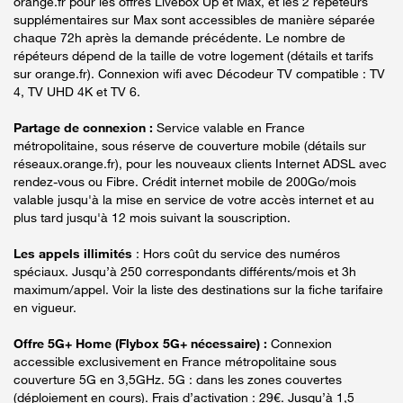
orange.fr pour les offres Livebox Up et Max, et les 2 répéteurs
supplémentaires sur Max sont accessibles de manière séparée
chaque 72h après la demande précédente. Le nombre de
répéteurs dépend de la taille de votre logement (détails et tarifs
sur orange.fr). Connexion wifi avec Décodeur TV compatible : TV
4, TV UHD 4K et TV 6.
Partage de connexion :
Service valable en France
métropolitaine, sous réserve de couverture mobile (détails sur
réseaux.orange.fr), pour les nouveaux clients Internet ADSL avec
rendez-vous ou Fibre. Crédit internet mobile de 200Go/mois
valable jusqu'à la mise en service de votre accès internet et au
plus tard jusqu'à 12 mois suivant la souscription.
Les appels illimités
: Hors coût du service des numéros
spéciaux. Jusqu’à 250 correspondants différents/mois et 3h
maximum/appel. Voir la liste des destinations sur la fiche tarifaire
en vigueur.
Offre 5G+ Home (Flybox 5G+ nécessaire) :
Connexion
accessible exclusivement en France métropolitaine sous
couverture 5G en 3,5GHz. 5G : dans les zones couvertes
(déploiement en cours). Frais d’activation : 29€. Jusqu’à 1,5