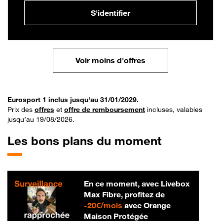
S'identifier
Voir moins d'offres
Eurosport 1 inclus jusqu'au 31/01/2029.
Prix des
offres
et
offre de remboursement
incluses, valables
jusqu’au 19/08/2026.
Les bons plans du moment
En ce moment, avec Livebox
Max Fibre, profitez de
20 € par mois
-
20€/mois
avec Orange
Maison Protégée