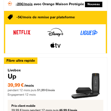
-20€/mois
avec Orange Maison Protégée
Nouveau
-5€/mois de remise par plateforme
Fibre ultra rapide
Livebox Up Fibre
Livebox
Up
39,99 € par mois pendant 12 mois puis 51,99 € par mois, Engagement 12 moi
39,99 €
/mois
pendant 12 mois puis
51,99 €/mois
Engagement 12 mois
Prix client mobile
39,99 €/mois
pendant 12 mois puis
46,99 €/mois