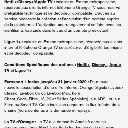
Netflix/Disney+/Apple TV :
valable en France métropolitaine,
réservée aux clients internet téléphone Orange TV sous réserve
d’éligibilité technique et de décodeur compatible. L'accès au
service nécessite la création et l'activation d'un compte auprès
de la plateforme. L’activation pourra également se faire avec les
identifiants habituels dans le cas d’un compte préexistant.
Ligue 1+ :
valable en France métropolitaine, réservée aux clients
internet téléphone Orange TV sous réserve d’éligibilité technique
et de décodeur compatible.
Conditions Spécifiques des options :
Netflix
,
Disney+
,
Apple
TV
et
Ligue 1+
Eurosport 1 inclus jusqu’au 31 janvier 2029 :
Pour toute
nouvelle souscription d’une offre Internet Orange éligible (Livebox
Classic, Livebox Up ou Livebox Max, hors
Cheat_Code_Fibre_18_26 et Séries Spéciales), sur ADSL ou sur
Fibre ou Smart TV. Cette inclusion concerne le flux linéaire de la
chaine (hors contenus à la demande et replay).
La TV d'Orange :
La TV à la demande Accès à certains
programmes (hors films) à partir du lendemain de la diffusion