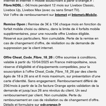
internet et internet + mobile souscrivant à partir d’orange.fr :
Fibre/ADSL :
-5€/mois pendant 12 mois sur Livebox Classic,
Livebox Up, Livebox Max (avec ou sans Smart TV).
Voir l'offre de remboursement sur
Internet
et
Internet+Mobile
.
Remise Open :
Remise de 3€ à 15€ chaque mois en fonction du
forfait mobile choisi ou détenu, dans la limite de 4 forfaits mobile
supplémentaires, pour une nouvelle offre Livebox éligible.
Réservé aux particuliers. Non cumulable. Perte de la remise en
cas de changement d'offre, de résiliation ou de demande de
suppression par le client internet.
Offre Cheat_Code_Fibre_18_26 :
Offre soumise à conditions,
valable à partir du 10/04/2025 en France métropolitaine, sous
réserve d’éligibilité et d’équipements compatibles, pour la
souscription à l’offre Cheat_Code_Fibre_18_26 par des clients
âgés de 18 à 26 ans et 6 mois maximum, sur présentation d’une
carte d’identité. Sans engagement. Remboursement différé de
25€/mois à partir de la 2e facture Orange après validation de la
demande et jusqu’aux 26 ans révolus du client. Un seul
remboursement par client. Non cumulable. Perte du
remboursement en cas de résiliation ou de changement d’offre.
Détails et formulaire sur
odr.orange.fr