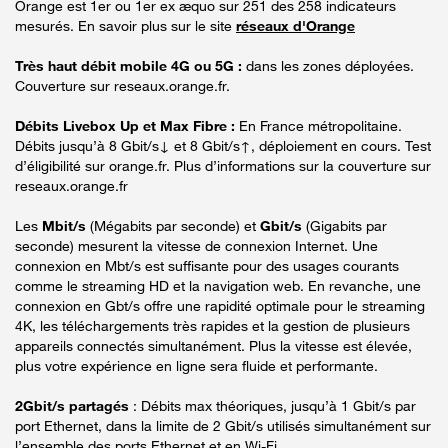
Orange est 1er ou 1er ex æquo sur 251 des 258 indicateurs
mesurés. En savoir plus sur le site
réseaux d'Orange
Très haut débit mobile 4G ou 5G :
dans les zones déployées.
Couverture sur reseaux.orange.fr.
Débits Livebox Up et Max Fibre :
En France métropolitaine.
Débits jusqu’à 8 Gbit/s↓ et 8 Gbit/s↑, déploiement en cours. Test
d’éligibilité sur orange.fr. Plus d’informations sur la couverture sur
reseaux.orange.fr
Les
Mbit/s
(Mégabits par seconde) et
Gbit/s
(Gigabits par
seconde) mesurent la vitesse de connexion Internet. Une
connexion en Mbt/s est suffisante pour des usages courants
comme le streaming HD et la navigation web. En revanche, une
connexion en Gbt/s offre une rapidité optimale pour le streaming
4K, les téléchargements très rapides et la gestion de plusieurs
appareils connectés simultanément. Plus la vitesse est élevée,
plus votre expérience en ligne sera fluide et performante.
2Gbit/s partagés
: Débits max théoriques, jusqu’à 1 Gbit/s par
port Ethernet, dans la limite de 2 Gbit/s utilisés simultanément sur
l’ensemble des ports Ethernet et en Wi-Fi.