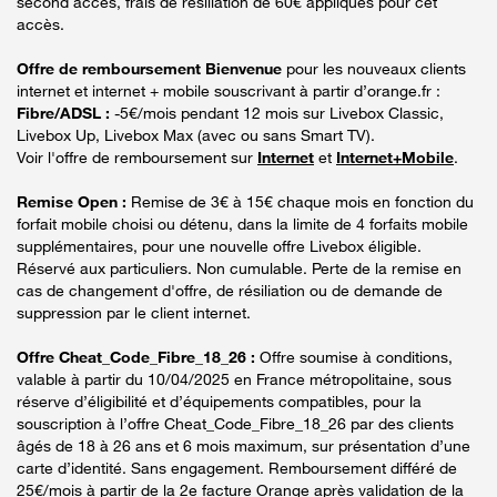
second accès, frais de résiliation de 60€ appliqués pour cet
accès.
Offre de remboursement Bienvenue
pour les nouveaux clients
internet et internet + mobile souscrivant à partir d’orange.fr :
Fibre/ADSL :
-5€/mois pendant 12 mois sur Livebox Classic,
Livebox Up, Livebox Max (avec ou sans Smart TV).
Voir l'offre de remboursement sur
Internet
et
Internet+Mobile
.
Remise Open :
Remise de 3€ à 15€ chaque mois en fonction du
forfait mobile choisi ou détenu, dans la limite de 4 forfaits mobile
supplémentaires, pour une nouvelle offre Livebox éligible.
Réservé aux particuliers. Non cumulable. Perte de la remise en
cas de changement d'offre, de résiliation ou de demande de
suppression par le client internet.
Offre Cheat_Code_Fibre_18_26 :
Offre soumise à conditions,
valable à partir du 10/04/2025 en France métropolitaine, sous
réserve d’éligibilité et d’équipements compatibles, pour la
souscription à l’offre Cheat_Code_Fibre_18_26 par des clients
âgés de 18 à 26 ans et 6 mois maximum, sur présentation d’une
carte d’identité. Sans engagement. Remboursement différé de
25€/mois à partir de la 2e facture Orange après validation de la