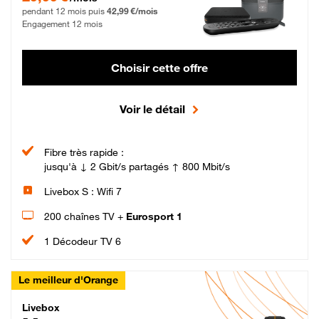
pendant 12 mois puis
42,99 €/mois
Engagement 12 mois
Choisir cette offre
Voir le détail
Fibre très rapide :
jusqu'à ↓ 2 Gbit/s partagés ↑ 800 Mbit/s
Livebox S : Wifi 7
200 chaînes TV +
Eurosport 1
1 Décodeur TV 6
Le meilleur d'Orange
Livebox Max Fibre
Livebox