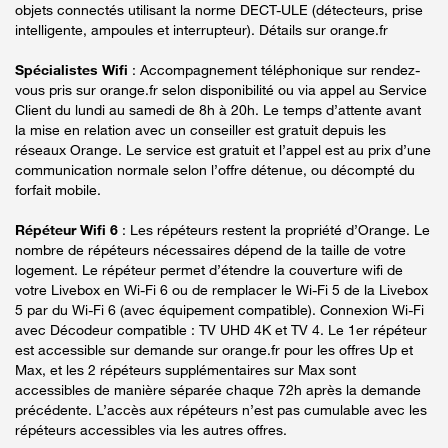
objets connectés utilisant la norme DECT-ULE (détecteurs, prise
intelligente, ampoules et interrupteur). Détails sur orange.fr
Spécialistes Wifi
: Accompagnement téléphonique sur rendez-
vous pris sur orange.fr selon disponibilité ou via appel au Service
Client du lundi au samedi de 8h à 20h. Le temps d’attente avant
la mise en relation avec un conseiller est gratuit depuis les
réseaux Orange. Le service est gratuit et l’appel est au prix d’une
communication normale selon l’offre détenue, ou décompté du
forfait mobile.
Répéteur Wifi 6
: Les répéteurs restent la propriété d’Orange. Le
nombre de répéteurs nécessaires dépend de la taille de votre
logement. Le répéteur permet d’étendre la couverture wifi de
votre Livebox en Wi-Fi 6 ou de remplacer le Wi-Fi 5 de la Livebox
5 par du Wi-Fi 6 (avec équipement compatible). Connexion Wi-Fi
avec Décodeur compatible : TV UHD 4K et TV 4. Le 1er répéteur
est accessible sur demande sur orange.fr pour les offres Up et
Max, et les 2 répéteurs supplémentaires sur Max sont
accessibles de manière séparée chaque 72h après la demande
précédente. L’accès aux répéteurs n’est pas cumulable avec les
répéteurs accessibles via les autres offres.