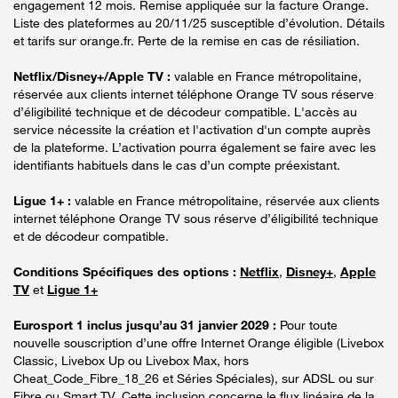
engagement 12 mois. Remise appliquée sur la facture Orange.
Liste des plateformes au 20/11/25 susceptible d’évolution. Détails
et tarifs sur orange.fr. Perte de la remise en cas de résiliation.
Netflix/Disney+/Apple TV :
valable en France métropolitaine,
réservée aux clients internet téléphone Orange TV sous réserve
d’éligibilité technique et de décodeur compatible. L'accès au
service nécessite la création et l'activation d'un compte auprès
de la plateforme. L’activation pourra également se faire avec les
identifiants habituels dans le cas d’un compte préexistant.
Ligue 1+ :
valable en France métropolitaine, réservée aux clients
internet téléphone Orange TV sous réserve d’éligibilité technique
et de décodeur compatible.
Conditions Spécifiques des options :
Netflix
,
Disney+
,
Apple
TV
et
Ligue 1+
Eurosport 1 inclus jusqu’au 31 janvier 2029 :
Pour toute
nouvelle souscription d’une offre Internet Orange éligible (Livebox
Classic, Livebox Up ou Livebox Max, hors
Cheat_Code_Fibre_18_26 et Séries Spéciales), sur ADSL ou sur
Fibre ou Smart TV. Cette inclusion concerne le flux linéaire de la