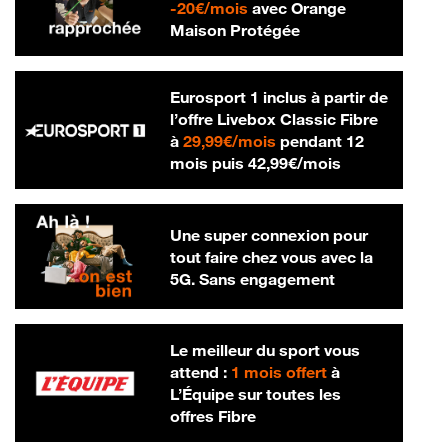
20 € par mois
-
20€/mois
avec Orange
Maison Protégée
Eurosport 1 inclus à partir de
l’offre Livebox Classic Fibre
29,99 € par mois
à
29,99€/mois
pendant 12
42,99 € par m
mois puis
42,99€/mois
Une super connexion pour
tout faire chez vous avec la
5G. Sans engagement
Le meilleur du sport vous
attend :
1 mois offert
à
L’Équipe sur toutes les
offres Fibre