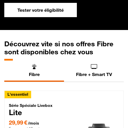
Tester votre éligibilité
Découvrez vite si nos offres Fibre
sont disponibles chez vous
Fibre
Fibre + Smart TV
L'essentiel
Série Spéciale Livebox Lite Fibre
Série Spéciale Livebox
Lite
29,99 € par mois , Engagement 12 mois
29,99 €
/mois