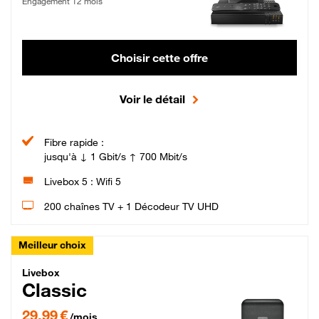
Engagement 12 mois
Choisir cette offre
Voir le détail
Fibre rapide :
jusqu'à ↓ 1 Gbit/s ↑ 700 Mbit/s
Livebox 5 : Wifi 5
200 chaînes TV + 1 Décodeur TV UHD
Meilleur choix
Livebox Classic Fibre
Livebox
Classic
29,99 € par mois pendant 12 mois puis 42,99 € par mois, Engagement 12 moi
29,99 €
/mois