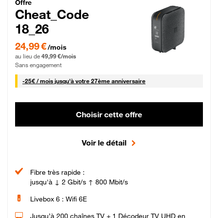
Cheat_Code Fibre_18_26
Offre
Cheat_Code
18_26
24,99 € par mois pendant 0 mois puis 49,99 € par mois, Sans engagement
24,99 €
/mois
au lieu de
49,99 €/mois
Sans engagement
25 € par mois
-
25€ / mois
jusqu'à votre 27ème anniversaire
Choisir cette offre
Voir le détail
Fibre très rapide :
jusqu'à ↓ 2 Gbit/s ↑ 800 Mbit/s
Livebox 6 : Wifi 6E
Jusqu’à 200 chaînes TV + 1 Décodeur TV UHD en