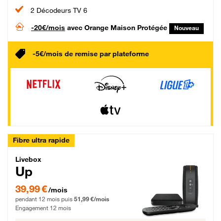
2 Décodeurs TV 6
-20€/mois
avec Orange Maison Protégée
Nouveau
-5€/mois de remise par plateforme
Fibre ultra rapide
Livebox Up Fibre
Livebox
Up
39,99 € par mois pendant 12 mois puis 51,99 € par mois, Engagement 12 moi
39,99 €
/mois
pendant 12 mois puis
51,99 €/mois
Engagement 12 mois