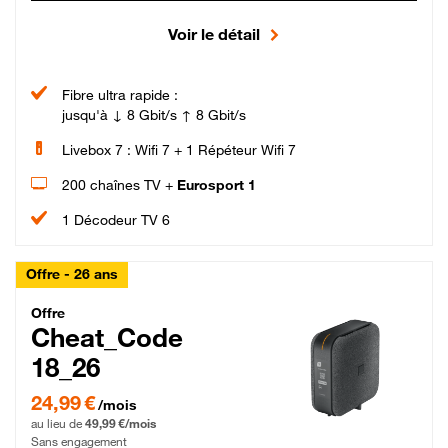
Voir le détail
Fibre ultra rapide :
jusqu'à ↓ 8 Gbit/s ↑ 8 Gbit/s
Livebox 7 : Wifi 7 + 1 Répéteur Wifi 7
200 chaînes TV +
Eurosport 1
1 Décodeur TV 6
Offre - 26 ans
Cheat_Code Fibre_18_26
Offre
Cheat_Code
18_26
24,99 € par mois pendant 0 mois puis 49,99 € par mois, Sans engagement
24,99 €
/mois
au lieu de
49,99 €/mois
Sans engagement