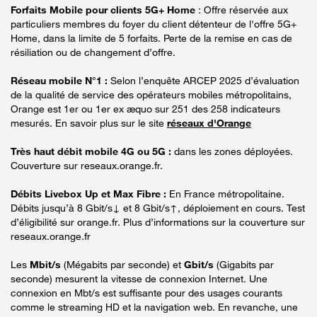
Forfaits Mobile pour clients 5G+ Home
: Offre réservée aux
particuliers membres du foyer du client détenteur de l'offre 5G+
Home, dans la limite de 5 forfaits. Perte de la remise en cas de
résiliation ou de changement d’offre.
Réseau mobile N°1 :
Selon l’enquête ARCEP 2025 d’évaluation
de la qualité de service des opérateurs mobiles métropolitains,
Orange est 1er ou 1er ex æquo sur 251 des 258 indicateurs
mesurés. En savoir plus sur le site
réseaux d'Orange
Très haut débit mobile 4G ou 5G :
dans les zones déployées.
Couverture sur reseaux.orange.fr.
Débits Livebox Up et Max Fibre :
En France métropolitaine.
Débits jusqu’à 8 Gbit/s↓ et 8 Gbit/s↑, déploiement en cours. Test
d’éligibilité sur orange.fr. Plus d’informations sur la couverture sur
reseaux.orange.fr
Les
Mbit/s
(Mégabits par seconde) et
Gbit/s
(Gigabits par
seconde) mesurent la vitesse de connexion Internet. Une
connexion en Mbt/s est suffisante pour des usages courants
comme le streaming HD et la navigation web. En revanche, une