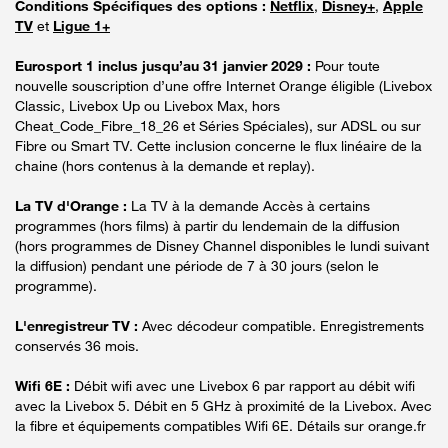
Conditions Spécifiques des options :
Netflix
,
Disney+
,
Apple
TV
et
Ligue 1+
Eurosport 1 inclus jusqu’au 31 janvier 2029 :
Pour toute
nouvelle souscription d’une offre Internet Orange éligible (Livebox
Classic, Livebox Up ou Livebox Max, hors
Cheat_Code_Fibre_18_26 et Séries Spéciales), sur ADSL ou sur
Fibre ou Smart TV. Cette inclusion concerne le flux linéaire de la
chaine (hors contenus à la demande et replay).
La TV d'Orange :
La TV à la demande Accès à certains
programmes (hors films) à partir du lendemain de la diffusion
(hors programmes de Disney Channel disponibles le lundi suivant
la diffusion) pendant une période de 7 à 30 jours (selon le
programme).
L'enregistreur TV :
Avec décodeur compatible. Enregistrements
conservés 36 mois.
Wifi 6E :
Débit wifi avec une Livebox 6 par rapport au débit wifi
avec la Livebox 5. Débit en 5 GHz à proximité de la Livebox. Avec
la fibre et équipements compatibles Wifi 6E. Détails sur orange.fr