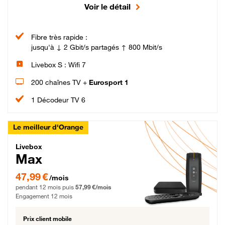
Voir le détail
Fibre très rapide :
jusqu'à ↓ 2 Gbit/s partagés ↑ 800 Mbit/s
Livebox S : Wifi 7
200 chaînes TV +
Eurosport 1
1 Décodeur TV 6
Le meilleur d'Orange
Livebox Max Fibre
Livebox
Max
47,99 € par mois pendant 12 mois puis 57,99 € par mois, Engagement 12 moi
47,99 €
/mois
pendant 12 mois puis
57,99 €/mois
Engagement 12 mois
Prix client mobile