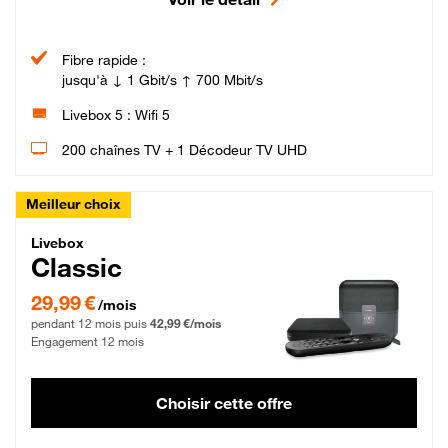
Fibre rapide :
jusqu'à ↓ 1 Gbit/s ↑ 700 Mbit/s
Livebox 5 : Wifi 5
200 chaînes TV + 1 Décodeur TV UHD
Meilleur choix
Livebox Classic Fibre
Livebox
Classic
29,99 € par mois pendant 12 mois puis 42,99 € par mois, Engagement 12 moi
29,99 €
/mois
pendant 12 mois puis
42,99 €/mois
Engagement 12 mois
Choisir cette offre