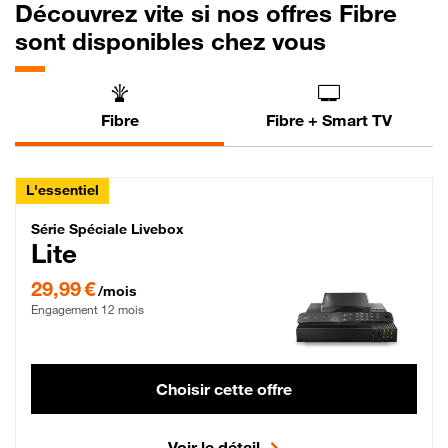
Découvrez vite si nos offres Fibre
sont disponibles chez vous
Fibre
Fibre + Smart TV
L'essentiel
Série Spéciale Livebox Lite Fibre
Série Spéciale Livebox
Lite
29,99 € par mois , Engagement 12 mois
29,99 €
/mois
Engagement 12 mois
Choisir cette offre
Voir le détail