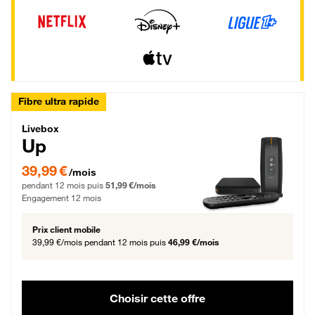
Fibre ultra rapide
Livebox Up Fibre
Livebox
Up
39,99 € par mois pendant 12 mois puis 51,99 € par mois, Engagement 12 moi
39,99 €
/mois
pendant 12 mois puis
51,99 €/mois
Engagement 12 mois
Prix client mobile
39,99 €/mois
pendant 12 mois puis
46,99 €/mois
Choisir cette offre