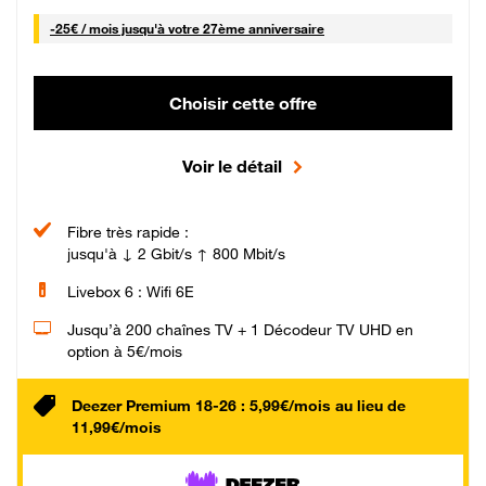
25 € par mois
-
25€ / mois
jusqu'à votre 27ème anniversaire
Choisir cette offre
Voir le détail
Fibre très rapide :
jusqu'à ↓ 2 Gbit/s ↑ 800 Mbit/s
Livebox 6 : Wifi 6E
Jusqu’à 200 chaînes TV + 1 Décodeur TV UHD en
option à 5€/mois
Deezer Premium 18-26 : 5,99€/mois au lieu de
11,99€/mois