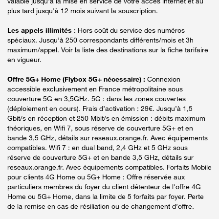
valable jusqu'à la mise en service de votre accès internet et au
plus tard jusqu'à 12 mois suivant la souscription.
Les appels illimités
: Hors coût du service des numéros
spéciaux. Jusqu’à 250 correspondants différents/mois et 3h
maximum/appel. Voir la liste des destinations sur la fiche tarifaire
en vigueur.
Offre 5G+ Home (Flybox 5G+ nécessaire) :
Connexion
accessible exclusivement en France métropolitaine sous
couverture 5G en 3,5GHz. 5G : dans les zones couvertes
(déploiement en cours). Frais d’activation : 29€. Jusqu’à 1,5
Gbit/s en réception et 250 Mbit/s en émission : débits maximum
théoriques, en Wifi 7, sous réserve de couverture 5G+ et en
bande 3,5 GHz, détails sur reseaux.orange.fr. Avec équipements
compatibles. Wifi 7 : en dual band, 2,4 GHz et 5 GHz sous
réserve de couverture 5G+ et en bande 3,5 GHz, détails sur
reseaux.orange.fr. Avec équipements compatibles. Forfaits Mobile
pour clients 4G Home ou 5G+ Home : Offre réservée aux
particuliers membres du foyer du client détenteur de l'offre 4G
Home ou 5G+ Home, dans la limite de 5 forfaits par foyer. Perte
de la remise en cas de résiliation ou de changement d’offre.