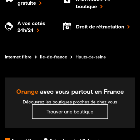
gratuite
boutique
À vos cotés
Droit de rétractation
24h/24
Boutique Orange
Internet fibre
Ile-de-france
Hauts-de-seine