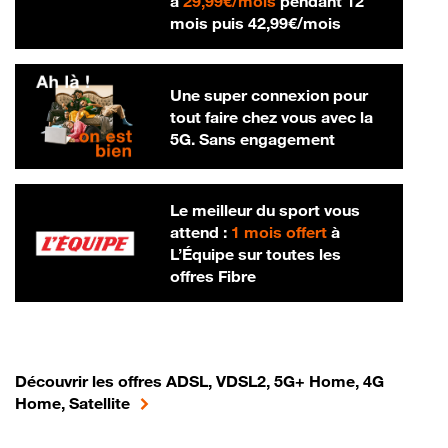
29,99 € par mois
à
29,99€/mois
pendant 12
42,99 € par m
mois puis
42,99€/mois
Une super connexion pour
tout faire chez vous avec la
5G. Sans engagement
Le meilleur du sport vous
attend :
1 mois offert
à
L’Équipe sur toutes les
offres Fibre
Découvrir les offres ADSL, VDSL2, 5G+ Home, 4G
Home, Satellite