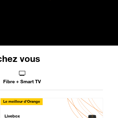
 chez vous
Fibre + Smart TV
Le meilleur d'Orange
Livebox Max Fibre
Livebox