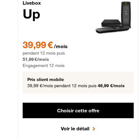
Livebox Up Fibre
Livebox
Up
39,99 € par mois pendant 12 mois puis 51,99 € par mois,
39,99 €
/mois
pendant 12 mois puis
51,99 €/mois
Engagement 12 mois
Prix client mobile
39,99 €/mois
pendant 12 mois puis
46,99 €/mois
Choisir cette offre
Voir le détail