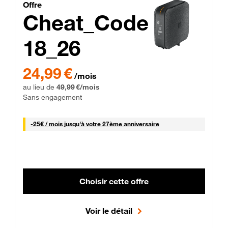
Cheat_Code Fibre_18_26
Offre
Cheat_Code
18_26
 Engagement 12 mois
24,99 € par mois pendant 0 mois puis 49,99 € par mois, Sans 
24,99 €
/mois
au lieu de
49,99 €/mois
Sans engagement
25 € par mois
-
25€ / mois
jusqu'à votre 27ème anniversaire
Choisir cette offre
Voir le détail