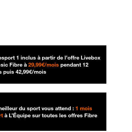
sport 1 inclus à partir de l’offre Livebox
29,99 € par mois
sic Fibre à
29,99€/mois
pendant 12
42,99 € par mois
s puis
42,99€/mois
eilleur du sport vous attend :
1 mois
rt
à L’Équipe sur toutes les offres Fibre