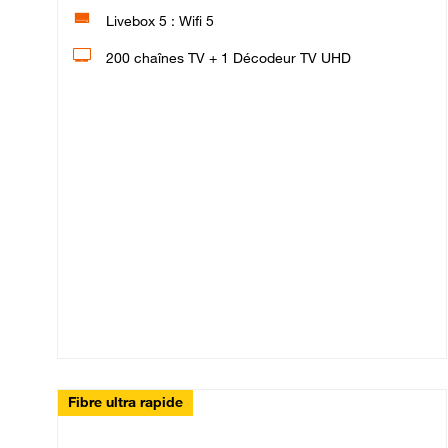
Livebox 5 : Wifi 5
200 chaînes TV + 1 Décodeur TV UHD
Fibre ultra rapide