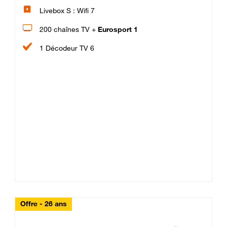
Livebox S : Wifi 7
200 chaînes TV +
Eurosport 1
1 Décodeur TV 6
Offre - 26 ans