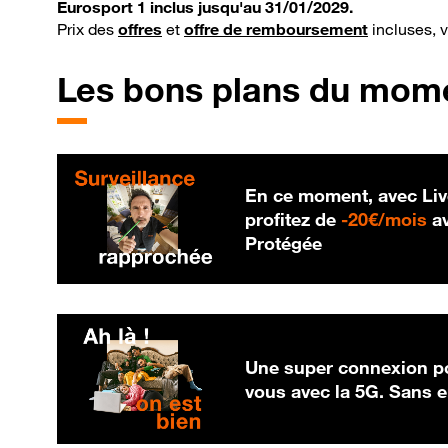
Eurosport 1 inclus jusqu'au 31/01/2029.
Prix des
offres
et
offre de remboursement
incluses, 
Les bons plans du mom
En ce moment, avec Liv
20
profitez de
-
20€/mois
av
Protégée
Une super connexion po
vous avec la 5G. Sans