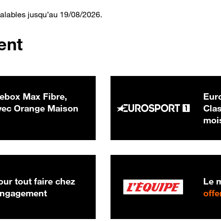
valables jusqu’au 19/08/2026.
ent
ebox Max Fibre,
Euro
 € par mois
ec Orange Maison
Clas
moi
ur tout faire chez
Le m
 engagement
offe