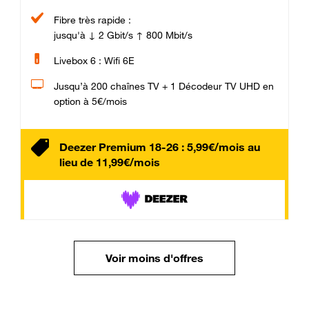
Fibre très rapide :
jusqu'à ↓ 2 Gbit/s ↑ 800 Mbit/s
Livebox 6 : Wifi 6E
Jusqu’à 200 chaînes TV + 1 Décodeur TV UHD en
option à 5€/mois
Deezer Premium 18-26 : 5,99€/mois au
lieu de 11,99€/mois
Voir moins d'offres