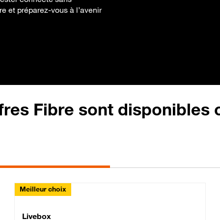
bre et préparez-vous à l’avenir
fres Fibre sont disponibles
Meilleur choix
Lite Fibre
Livebox Classic Fibre
Livebox