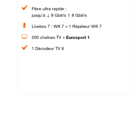
Fibre ultra rapide :
jusqu'à ↓ 8 Gbit/s ↑ 8 Gbit/s
Livebox 7 : Wifi 7 + 1 Répéteur Wifi 7
200 chaînes TV +
Eurosport 1
1 Décodeur TV 6