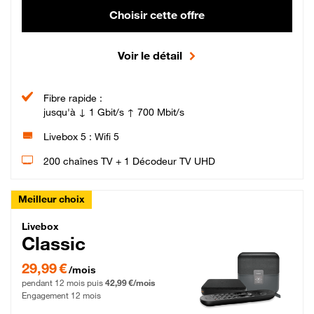
Choisir cette offre
Voir le détail
Fibre rapide :
jusqu'à ↓ 1 Gbit/s ↑ 700 Mbit/s
Livebox 5 : Wifi 5
200 chaînes TV + 1 Décodeur TV UHD
Meilleur choix
Livebox Classic Fibre
Livebox
Classic
29,99 € par mois pendant 12 mois puis 42,99 € par mois, Engagement 12 moi
29,99 €
/mois
pendant 12 mois puis
42,99 €/mois
Engagement 12 mois