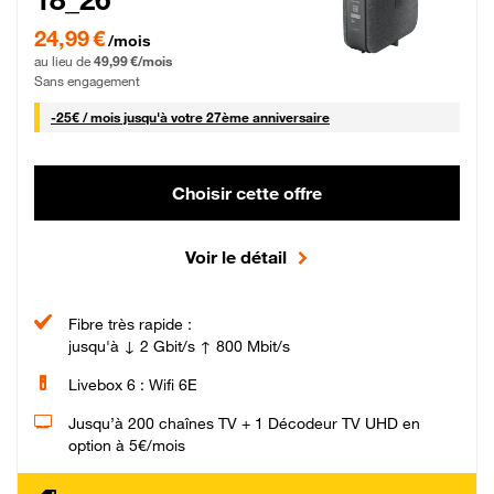
24,99 € par mois pendant 0 mois puis 49,99 € par mois, Sans engagement
24,99 €
/mois
au lieu de
49,99 €/mois
Sans engagement
25 € par mois
-
25€ / mois
jusqu'à votre 27ème anniversaire
Choisir cette offre
Voir le détail
Fibre très rapide :
jusqu'à ↓ 2 Gbit/s ↑ 800 Mbit/s
Livebox 6 : Wifi 6E
Jusqu’à 200 chaînes TV + 1 Décodeur TV UHD en
option à 5€/mois