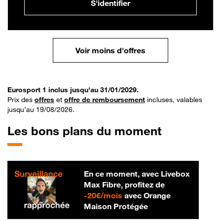
S'identifier
Voir moins d'offres
Eurosport 1 inclus jusqu'au 31/01/2029.
Prix des
offres
et
offre de remboursement
incluses, valables
jusqu’au 19/08/2026.
Les bons plans du moment
En ce moment, avec Livebox
Max Fibre, profitez de
20 € par mois
-
20€/mois
avec Orange
Maison Protégée