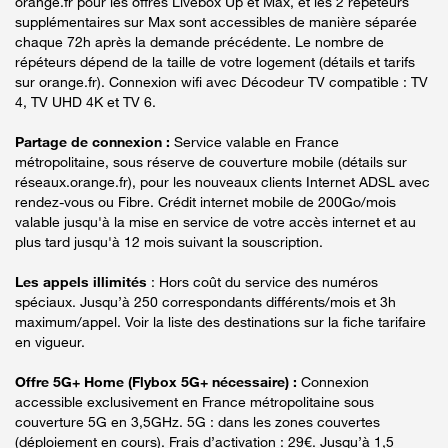
orange.fr pour les offres Livebox Up et Max, et les 2 répéteurs
supplémentaires sur Max sont accessibles de manière séparée
chaque 72h après la demande précédente. Le nombre de
répéteurs dépend de la taille de votre logement (détails et tarifs
sur orange.fr). Connexion wifi avec Décodeur TV compatible : TV
4, TV UHD 4K et TV 6.
Partage de connexion :
Service valable en France
métropolitaine, sous réserve de couverture mobile (détails sur
réseaux.orange.fr), pour les nouveaux clients Internet ADSL avec
rendez-vous ou Fibre. Crédit internet mobile de 200Go/mois
valable jusqu'à la mise en service de votre accès internet et au
plus tard jusqu'à 12 mois suivant la souscription.
Les appels illimités
: Hors coût du service des numéros
spéciaux. Jusqu’à 250 correspondants différents/mois et 3h
maximum/appel. Voir la liste des destinations sur la fiche tarifaire
en vigueur.
Offre 5G+ Home (Flybox 5G+ nécessaire) :
Connexion
accessible exclusivement en France métropolitaine sous
couverture 5G en 3,5GHz. 5G : dans les zones couvertes
(déploiement en cours). Frais d’activation : 29€. Jusqu’à 1,5