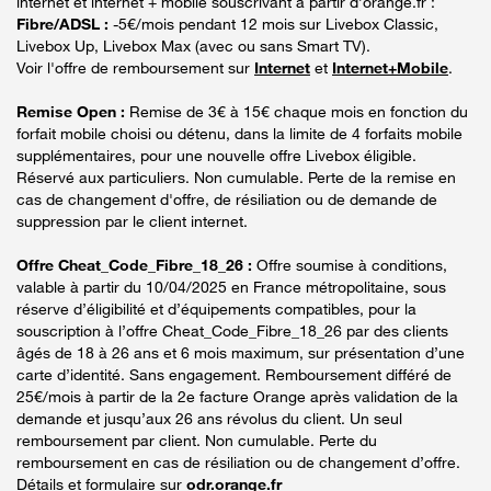
internet et internet + mobile souscrivant à partir d’orange.fr :
Fibre/ADSL :
-5€/mois pendant 12 mois sur Livebox Classic,
Livebox Up, Livebox Max (avec ou sans Smart TV).
Voir l'offre de remboursement sur
Internet
et
Internet+Mobile
.
Remise Open :
Remise de 3€ à 15€ chaque mois en fonction du
forfait mobile choisi ou détenu, dans la limite de 4 forfaits mobile
supplémentaires, pour une nouvelle offre Livebox éligible.
Réservé aux particuliers. Non cumulable. Perte de la remise en
cas de changement d'offre, de résiliation ou de demande de
suppression par le client internet.
Offre Cheat_Code_Fibre_18_26 :
Offre soumise à conditions,
valable à partir du 10/04/2025 en France métropolitaine, sous
réserve d’éligibilité et d’équipements compatibles, pour la
souscription à l’offre Cheat_Code_Fibre_18_26 par des clients
âgés de 18 à 26 ans et 6 mois maximum, sur présentation d’une
carte d’identité. Sans engagement. Remboursement différé de
25€/mois à partir de la 2e facture Orange après validation de la
demande et jusqu’aux 26 ans révolus du client. Un seul
remboursement par client. Non cumulable. Perte du
remboursement en cas de résiliation ou de changement d’offre.
Détails et formulaire sur
odr.orange.fr