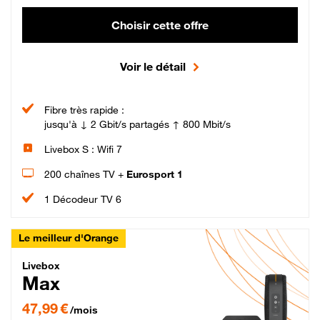
Choisir cette offre
Voir le détail
Fibre très rapide :
jusqu'à ↓ 2 Gbit/s partagés ↑ 800 Mbit/s
Livebox S : Wifi 7
200 chaînes TV +
Eurosport 1
1 Décodeur TV 6
Le meilleur d'Orange
Livebox Max Fibre
Livebox
Max
47,99 € par mois pendant 12 mois puis 57,99 € par mois, Engagement 12 moi
47,99 €
/mois