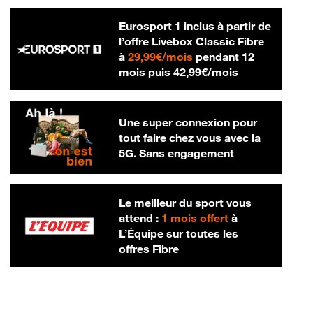
Eurosport 1 inclus à partir de
l’offre Livebox Classic Fibre
29,99 € par mois
à
29,99€/mois
pendant 12
42,99 € par m
mois puis
42,99€/mois
Une super connexion pour
tout faire chez vous avec la
5G. Sans engagement
Le meilleur du sport vous
attend :
1 mois offert
à
L’Équipe sur toutes les
offres Fibre