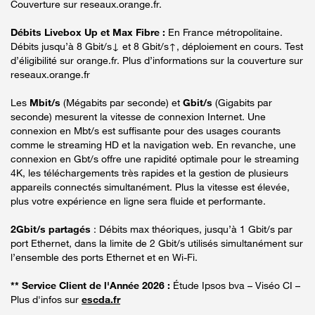
Couverture sur reseaux.orange.fr.
Débits Livebox Up et Max Fibre :
En France métropolitaine.
Débits jusqu’à 8 Gbit/s↓ et 8 Gbit/s↑, déploiement en cours. Test
d’éligibilité sur orange.fr. Plus d’informations sur la couverture sur
reseaux.orange.fr
Les
Mbit/s
(Mégabits par seconde) et
Gbit/s
(Gigabits par
seconde) mesurent la vitesse de connexion Internet. Une
connexion en Mbt/s est suffisante pour des usages courants
comme le streaming HD et la navigation web. En revanche, une
connexion en Gbt/s offre une rapidité optimale pour le streaming
4K, les téléchargements très rapides et la gestion de plusieurs
appareils connectés simultanément. Plus la vitesse est élevée,
plus votre expérience en ligne sera fluide et performante.
2Gbit/s partagés
: Débits max théoriques, jusqu’à 1 Gbit/s par
port Ethernet, dans la limite de 2 Gbit/s utilisés simultanément sur
l’ensemble des ports Ethernet et en Wi-Fi.
** Service Client de l'Année 2026 :
Étude Ipsos bva – Viséo CI –
Plus d'infos sur
escda.fr