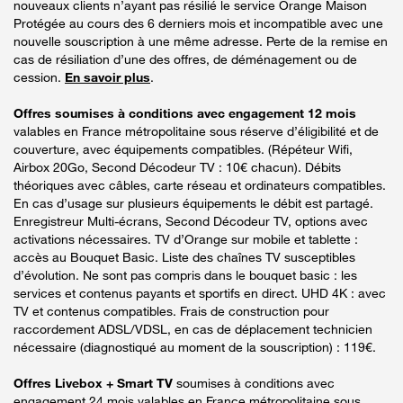
nouveaux clients n’ayant pas résilié le service Orange Maison
Protégée au cours des 6 derniers mois et incompatible avec une
nouvelle souscription à une même adresse. Perte de la remise en
cas de résiliation d’une des offres, de déménagement ou de
cession.
En savoir plus
.
Offres soumises à conditions avec engagement 12 mois
valables en France métropolitaine sous réserve d’éligibilité et de
couverture, avec équipements compatibles. (Répéteur Wifi,
Airbox 20Go, Second Décodeur TV : 10€ chacun). Débits
théoriques avec câbles, carte réseau et ordinateurs compatibles.
En cas d’usage sur plusieurs équipements le débit est partagé.
Enregistreur Multi-écrans, Second Décodeur TV, options avec
activations nécessaires. TV d’Orange sur mobile et tablette :
accès au Bouquet Basic. Liste des chaînes TV susceptibles
d’évolution. Ne sont pas compris dans le bouquet basic : les
services et contenus payants et sportifs en direct. UHD 4K : avec
TV et contenus compatibles. Frais de construction pour
raccordement ADSL/VDSL, en cas de déplacement technicien
nécessaire (diagnostiqué au moment de la souscription) : 119€.
Offres Livebox + Smart TV
soumises à conditions avec
engagement 24 mois valables en France métropolitaine sous