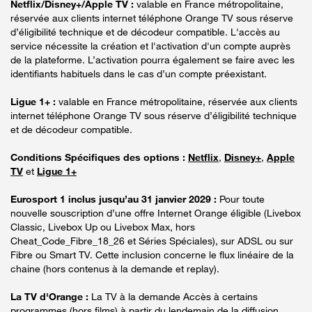
Netflix/Disney+/Apple TV :
valable en France métropolitaine,
réservée aux clients internet téléphone Orange TV sous réserve
d’éligibilité technique et de décodeur compatible. L'accès au
service nécessite la création et l'activation d'un compte auprès
de la plateforme. L’activation pourra également se faire avec les
identifiants habituels dans le cas d’un compte préexistant.
Ligue 1+ :
valable en France métropolitaine, réservée aux clients
internet téléphone Orange TV sous réserve d’éligibilité technique
et de décodeur compatible.
Conditions Spécifiques des options :
Netflix
,
Disney+
,
Apple
TV
et
Ligue 1+
Eurosport 1 inclus jusqu’au 31 janvier 2029 :
Pour toute
nouvelle souscription d’une offre Internet Orange éligible (Livebox
Classic, Livebox Up ou Livebox Max, hors
Cheat_Code_Fibre_18_26 et Séries Spéciales), sur ADSL ou sur
Fibre ou Smart TV. Cette inclusion concerne le flux linéaire de la
chaine (hors contenus à la demande et replay).
La TV d'Orange :
La TV à la demande Accès à certains
programmes (hors films) à partir du lendemain de la diffusion