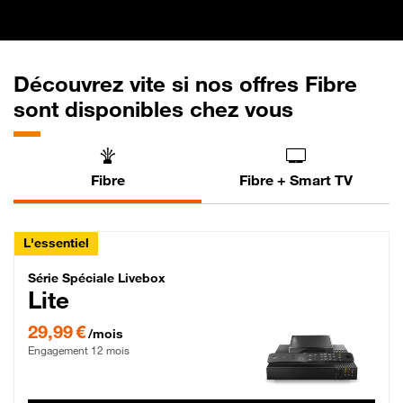
Découvrez vite si nos offres Fibre
sont disponibles chez vous
Fibre
Fibre + Smart TV
L'essentiel
Série Spéciale Livebox Lite Fibre
Série Spéciale Livebox
Lite
29,99 € par mois , Engagement 12 mois
29,99 €
/mois
Engagement 12 mois