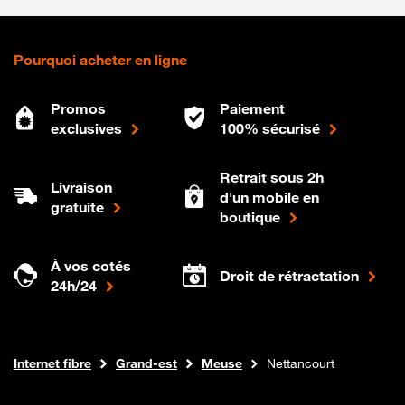
Pourquoi acheter en ligne
Promos
Paiement
exclusives
100% sécurisé
Retrait sous 2h
Livraison
d'un mobile en
gratuite
boutique
À vos cotés
Droit de rétractation
24h/24
Boutique Orange
Internet fibre
Grand-est
Meuse
Nettancourt