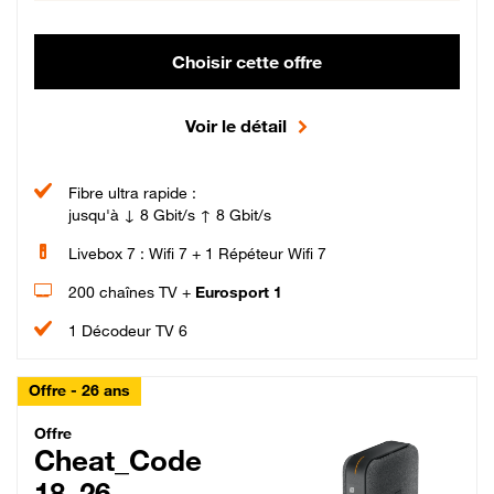
Choisir cette offre
Voir le détail
Fibre ultra rapide :
jusqu'à ↓ 8 Gbit/s ↑ 8 Gbit/s
Livebox 7 : Wifi 7 + 1 Répéteur Wifi 7
200 chaînes TV +
Eurosport 1
1 Décodeur TV 6
Offre - 26 ans
Cheat_Code Fibre_18_26
Offre
Cheat_Code
18_26