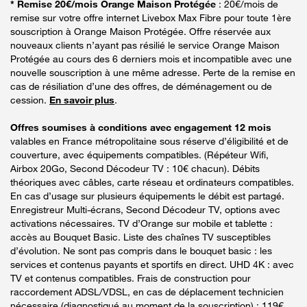
* Remise 20€/mois Orange Maison Protégée
: 20€/mois de
remise sur votre offre internet Livebox Max Fibre pour toute 1ère
souscription à Orange Maison Protégée. Offre réservée aux
nouveaux clients n’ayant pas résilié le service Orange Maison
Protégée au cours des 6 derniers mois et incompatible avec une
nouvelle souscription à une même adresse. Perte de la remise en
cas de résiliation d’une des offres, de déménagement ou de
cession.
En savoir plus
.
Offres soumises à conditions avec engagement 12 mois
valables en France métropolitaine sous réserve d’éligibilité et de
couverture, avec équipements compatibles. (Répéteur Wifi,
Airbox 20Go, Second Décodeur TV : 10€ chacun). Débits
théoriques avec câbles, carte réseau et ordinateurs compatibles.
En cas d’usage sur plusieurs équipements le débit est partagé.
Enregistreur Multi-écrans, Second Décodeur TV, options avec
activations nécessaires. TV d’Orange sur mobile et tablette :
accès au Bouquet Basic. Liste des chaînes TV susceptibles
d’évolution. Ne sont pas compris dans le bouquet basic : les
services et contenus payants et sportifs en direct. UHD 4K : avec
TV et contenus compatibles. Frais de construction pour
raccordement ADSL/VDSL, en cas de déplacement technicien
nécessaire (diagnostiqué au moment de la souscription) : 119€.