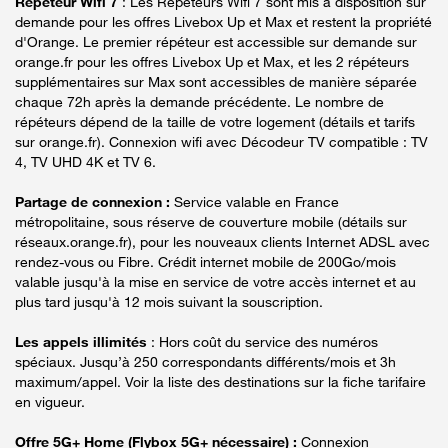
Répéteur Wifi 7
: Les Répéteurs Wifi 7 sont mis à disposition sur
demande pour les offres Livebox Up et Max et restent la propriété
d'Orange. Le premier répéteur est accessible sur demande sur
orange.fr pour les offres Livebox Up et Max, et les 2 répéteurs
supplémentaires sur Max sont accessibles de manière séparée
chaque 72h après la demande précédente. Le nombre de
répéteurs dépend de la taille de votre logement (détails et tarifs
sur orange.fr). Connexion wifi avec Décodeur TV compatible : TV
4, TV UHD 4K et TV 6.
Partage de connexion :
Service valable en France
métropolitaine, sous réserve de couverture mobile (détails sur
réseaux.orange.fr), pour les nouveaux clients Internet ADSL avec
rendez-vous ou Fibre. Crédit internet mobile de 200Go/mois
valable jusqu'à la mise en service de votre accès internet et au
plus tard jusqu'à 12 mois suivant la souscription.
Les appels illimités
: Hors coût du service des numéros
spéciaux. Jusqu’à 250 correspondants différents/mois et 3h
maximum/appel. Voir la liste des destinations sur la fiche tarifaire
en vigueur.
Offre 5G+ Home (Flybox 5G+ nécessaire) :
Connexion