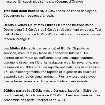
mesurés. En savoir plus sur le site
réseaux d'Orange
Très haut débit mobile 4G ou 5G :
dans les zones déployées.
Couverture sur reseaux.orange.fr.
Débits Livebox Up et Max Fibre :
En France métropolitaine.
Débits jusqu’à 8 Gbit/s↓ et 8 Gbit/s↑, déploiement en cours. Test
d’éligibilité sur orange.fr. Plus d’informations sur la couverture sur
reseaux.orange.fr
Les
Mbit/s
(Mégabits par seconde) et
Gbit/s
(Gigabits par
seconde) mesurent la vitesse de connexion Internet. Une
connexion en Mbt/s est suffisante pour des usages courants
comme le streaming HD et la navigation web. En revanche, une
connexion en Gbt/s offre une rapidité optimale pour le streaming
4K, les téléchargements très rapides et la gestion de plusieurs
appareils connectés simultanément. Plus la vitesse est élevée,
plus votre expérience en ligne sera fluide et performante.
2Gbit/s partagés
: Débits max théoriques, jusqu’à 1 Gbit/s par
port Ethernet, dans la limite de 2 Gbit/s utilisés simultanément sur
l’ensemble des ports Ethernet et en Wi-Fi.