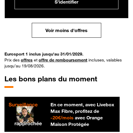
S'identifier
Voir moins d'offres
Eurosport 1 inclus jusqu'au 31/01/2029.
Prix des
offres
et
offre de remboursement
incluses, valables
jusqu’au 19/08/2026.
Les bons plans du moment
En ce moment, avec Livebox
Max Fibre, profitez de
20 € par mois
-
20€/mois
avec Orange
Maison Protégée