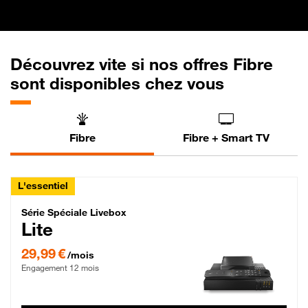
Découvrez vite si nos offres Fibre
sont disponibles chez vous
Fibre
Fibre + Smart TV
L'essentiel
Série Spéciale Livebox Lite Fibre
Série Spéciale Livebox
Lite
29,99 € par mois , Engagement 12 mois
29,99 €
/mois
Engagement 12 mois