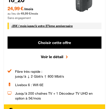
24,99 € par mois pendant 0 mois puis 49,99 € par mois, Sans engagement
24,99 €
/mois
au lieu de
49,99 €/mois
Sans engagement
25 € par mois
-
25€ / mois
jusqu'à votre 27ème anniversaire
Choisir cette offre
Voir le détail
Fibre très rapide :
jusqu'à ↓ 2 Gbit/s ↑ 800 Mbit/s
Livebox 6 : Wifi 6E
Jusqu’à 200 chaînes TV + 1 Décodeur TV UHD en
option à 5€/mois