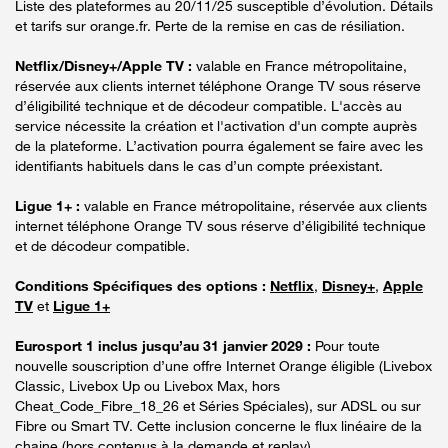
Liste des plateformes au 20/11/25 susceptible d’évolution. Détails
et tarifs sur orange.fr. Perte de la remise en cas de résiliation.
Netflix/Disney+/Apple TV :
valable en France métropolitaine,
réservée aux clients internet téléphone Orange TV sous réserve
d’éligibilité technique et de décodeur compatible. L'accès au
service nécessite la création et l'activation d'un compte auprès
de la plateforme. L’activation pourra également se faire avec les
identifiants habituels dans le cas d’un compte préexistant.
Ligue 1+ :
valable en France métropolitaine, réservée aux clients
internet téléphone Orange TV sous réserve d’éligibilité technique
et de décodeur compatible.
Conditions Spécifiques des options :
Netflix
,
Disney+
,
Apple
TV
et
Ligue 1+
Eurosport 1 inclus jusqu’au 31 janvier 2029 :
Pour toute
nouvelle souscription d’une offre Internet Orange éligible (Livebox
Classic, Livebox Up ou Livebox Max, hors
Cheat_Code_Fibre_18_26 et Séries Spéciales), sur ADSL ou sur
Fibre ou Smart TV. Cette inclusion concerne le flux linéaire de la
chaine (hors contenus à la demande et replay).