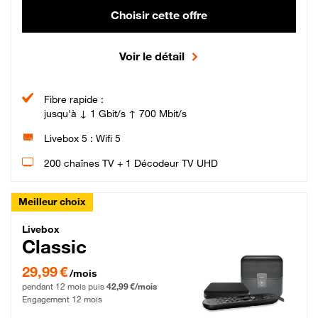
Choisir cette offre
Voir le détail
Fibre rapide :
jusqu'à ↓ 1 Gbit/s ↑ 700 Mbit/s
Livebox 5 : Wifi 5
200 chaînes TV + 1 Décodeur TV UHD
Meilleur choix
Livebox Classic Fibre
Livebox
Classic
29,99 € par mois pendant 12 mois puis 42,99 € par mois, Engagement 12 moi
29,99 €
/mois
pendant 12 mois puis
42,99 €/mois
Engagement 12 mois