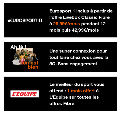
Eurosport 1 inclus à partir de
l’offre Livebox Classic Fibre
29,99 € par mois
à
29,99€/mois
pendant 12
42,99 € par m
mois puis
42,99€/mois
Une super connexion pour
tout faire chez vous avec la
5G. Sans engagement
Le meilleur du sport vous
attend :
1 mois offert
à
L’Équipe sur toutes les
offres Fibre