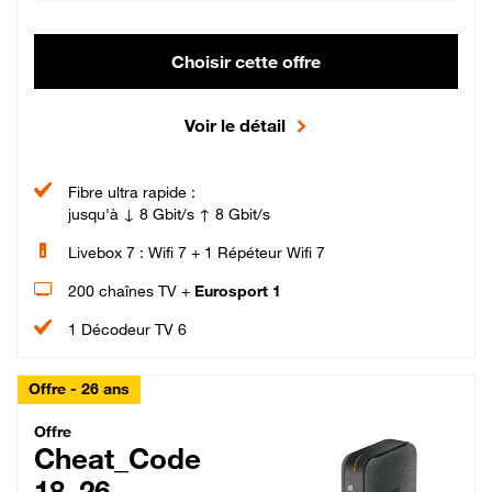
Choisir cette offre
Voir le détail
Fibre ultra rapide :
jusqu'à ↓ 8 Gbit/s ↑ 8 Gbit/s
Livebox 7 : Wifi 7 + 1 Répéteur Wifi 7
200 chaînes TV +
Eurosport 1
1 Décodeur TV 6
Offre - 26 ans
Cheat_Code Fibre_18_26
Offre
Cheat_Code
18_26