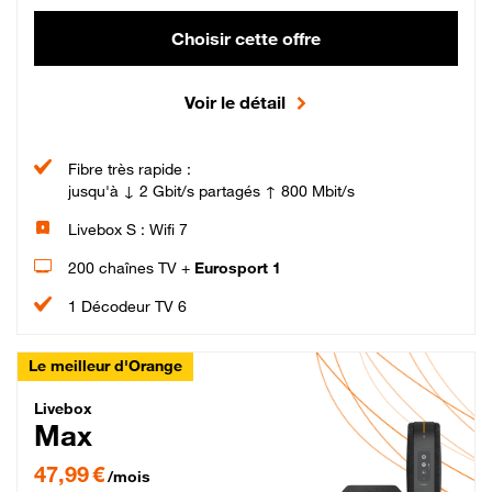
Choisir cette offre
Voir le détail
Fibre très rapide :
jusqu'à ↓ 2 Gbit/s partagés ↑ 800 Mbit/s
Livebox S : Wifi 7
200 chaînes TV +
Eurosport 1
1 Décodeur TV 6
Le meilleur d'Orange
Livebox Max Fibre
Livebox
Max
47,99 € par mois pendant 12 mois puis 57,99 € par mois, Engagement 12 moi
47,99 €
/mois