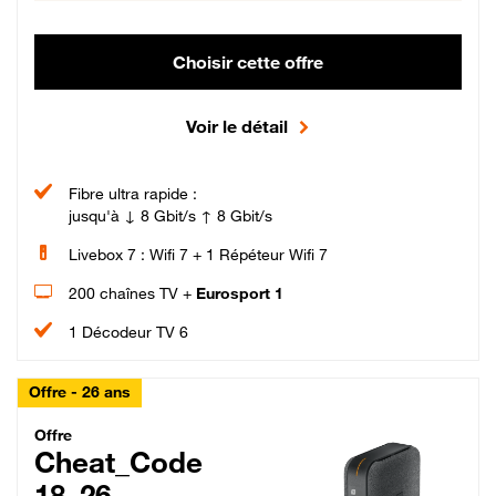
Choisir cette offre
Voir le détail
Fibre ultra rapide :
jusqu'à ↓ 8 Gbit/s ↑ 8 Gbit/s
Livebox 7 : Wifi 7 + 1 Répéteur Wifi 7
200 chaînes TV +
Eurosport 1
1 Décodeur TV 6
Offre - 26 ans
Cheat_Code Fibre_18_26
Offre
Cheat_Code
18_26