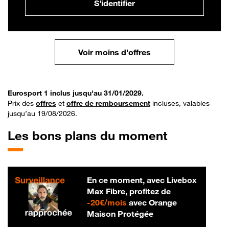
S'identifier
Voir moins d'offres
Eurosport 1 inclus jusqu'au 31/01/2029.
Prix des
offres
et
offre de remboursement
incluses, valables
jusqu’au 19/08/2026.
Les bons plans du moment
En ce moment, avec Livebox
Max Fibre, profitez de
20 € par mois
-
20€/mois
avec Orange
Maison Protégée