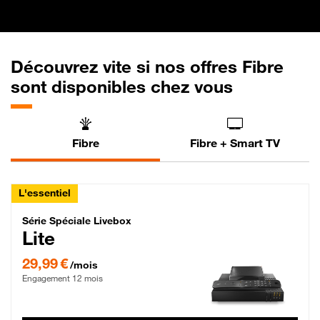
Découvrez vite si nos offres Fibre
sont disponibles chez vous
Fibre
Fibre + Smart TV
L'essentiel
Série Spéciale Livebox Lite Fibre
Série Spéciale Livebox
Lite
29,99 € par mois , Engagement 12 mois
29,99 €
/mois
Engagement 12 mois