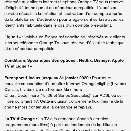
réservée aux clients internet téléphone Orange TV sous réserve
d’éligibilité technique et de décodeur compatible. L'accès au
service nécessite la création et l'activation d'un compte auprès
de la plateforme. L’activation pourra également se faire avec les
identifiants habituels dans le cas d’un compte préexistant.
Ligue 1+ :
valable en France métropolitaine, réservée aux clients
internet téléphone Orange TV sous réserve d’éligibilité technique
et de décodeur compatible.
Conditions Spécifiques des options :
Netflix
,
Disney+
,
Apple
TV
et
Ligue 1+
Eurosport 1 inclus jusqu’au 31 janvier 2029 :
Pour toute
nouvelle souscription d’une offre Internet Orange éligible (Livebox
Classic, Livebox Up ou Livebox Max, hors
Cheat_Code_Fibre_18_26 et Séries Spéciales), sur ADSL ou sur
Fibre ou Smart TV. Cette inclusion concerne le flux linéaire de la
chaine (hors contenus à la demande et replay).
La TV d'Orange :
La TV à la demande Accès à certains
programmes (hors films) à partir du lendemain de la diffusion
(hors programmes de Disney Channel disponibles le lundi suivant