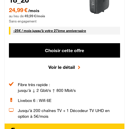
24,99 € par mois pendant 0 mois puis 49,99 € par mois, Sans engagement
24,99 €
/mois
au lieu de
49,99 €/mois
Sans engagement
25 € par mois
-
25€ / mois
jusqu'à votre 27ème anniversaire
Choisir cette offre
Voir le détail
Fibre très rapide :
jusqu'à ↓ 2 Gbit/s ↑ 800 Mbit/s
Livebox 6 : Wifi 6E
Jusqu’à 200 chaînes TV + 1 Décodeur TV UHD en
option à 5€/mois