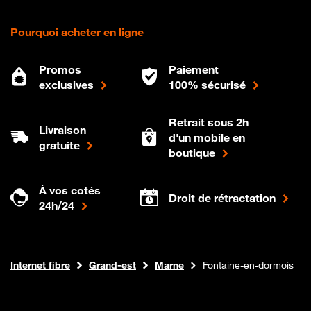
Pourquoi acheter en ligne
Promos
Paiement
exclusives
100% sécurisé
Retrait sous 2h
Livraison
d'un mobile en
gratuite
boutique
À vos cotés
Droit de rétractation
24h/24
Boutique Orange
Internet fibre
Grand-est
Marne
Fontaine-en-dormois