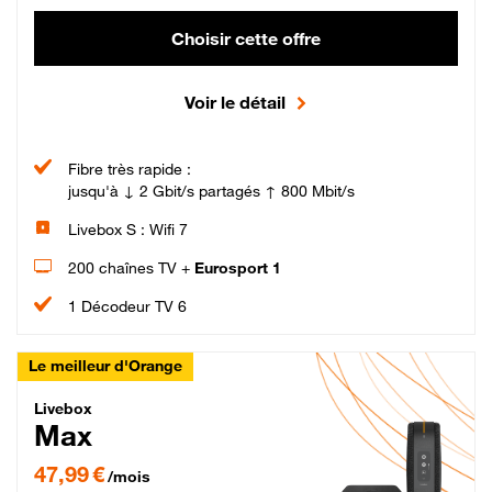
Choisir cette offre
Voir le détail
Fibre très rapide :
jusqu'à ↓ 2 Gbit/s partagés ↑ 800 Mbit/s
Livebox S : Wifi 7
200 chaînes TV +
Eurosport 1
1 Décodeur TV 6
Le meilleur d'Orange
Livebox Max Fibre
Livebox
Max
47,99 € par mois pendant 12 mois puis 57,99 € par mois, Engagement 12 moi
47,99 €
/mois