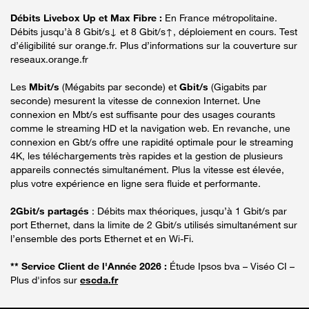
Débits Livebox Up et Max Fibre :
En France métropolitaine.
Débits jusqu’à 8 Gbit/s↓ et 8 Gbit/s↑, déploiement en cours. Test
d’éligibilité sur orange.fr. Plus d’informations sur la couverture sur
reseaux.orange.fr
Les
Mbit/s
(Mégabits par seconde) et
Gbit/s
(Gigabits par
seconde) mesurent la vitesse de connexion Internet. Une
connexion en Mbt/s est suffisante pour des usages courants
comme le streaming HD et la navigation web. En revanche, une
connexion en Gbt/s offre une rapidité optimale pour le streaming
4K, les téléchargements très rapides et la gestion de plusieurs
appareils connectés simultanément. Plus la vitesse est élevée,
plus votre expérience en ligne sera fluide et performante.
2Gbit/s partagés
: Débits max théoriques, jusqu’à 1 Gbit/s par
port Ethernet, dans la limite de 2 Gbit/s utilisés simultanément sur
l’ensemble des ports Ethernet et en Wi-Fi.
** Service Client de l'Année 2026 :
Étude Ipsos bva – Viséo CI –
Plus d'infos sur
escda.fr