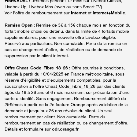
Fibre/ADSL :
-5€/mois pendant 12 mois sur Livebox Classic,
Livebox Up, Livebox Max (avec ou sans Smart TV).
Voir l'offre de remboursement sur
Internet
et
Internet+Mobile
.
Remise Open :
Remise de 3€ à 15€ chaque mois en fonction du
forfait mobile choisi ou détenu, dans la limite de 4 forfaits mobile
supplémentaires, pour une nouvelle offre Livebox éligible.
Réservé aux particuliers. Non cumulable. Perte de la remise en
cas de changement d'offre, de résiliation ou de demande de
suppression par le client internet.
Offre Cheat_Code_Fibre_18_26 :
Offre soumise à conditions,
valable à partir du 10/04/2025 en France métropolitaine, sous
réserve d’éligibilité et d’équipements compatibles, pour la
souscription à l’offre Cheat_Code_Fibre_18_26 par des clients
âgés de 18 à 26 ans et 6 mois maximum, sur présentation d’une
carte d’identité. Sans engagement. Remboursement différé de
25€/mois à partir de la 2e facture Orange après validation de la
demande et jusqu’aux 26 ans révolus du client. Un seul
remboursement par client. Non cumulable. Perte du
remboursement en cas de résiliation ou de changement d’offre.
Détails et formulaire sur
odr.orange.fr