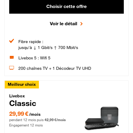
Choisir cette offre
Voir le détail
Fibre rapide :
jusqu'à ↓ 1 Gbit/s ↑ 700 Mbit/s
Livebox 5 : Wifi 5
200 chaînes TV + 1 Décodeur TV UHD
Meilleur choix
Livebox Classic Fibre
Livebox
Classic
29,99 € par mois pendant 12 mois puis 42,99 € par mois, Engagement 12 moi
29,99 €
/mois
pendant 12 mois puis
42,99 €/mois
Engagement 12 mois