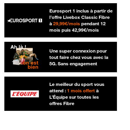
Eurosport 1 inclus à partir de
l’offre Livebox Classic Fibre
29,99 € par mois
à
29,99€/mois
pendant 12
42,99 € par m
mois puis
42,99€/mois
Une super connexion pour
tout faire chez vous avec la
5G. Sans engagement
Le meilleur du sport vous
attend :
1 mois offert
à
L’Équipe sur toutes les
offres Fibre