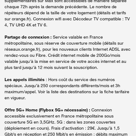
supplémentaires sur Max sont accessibles de manière séparée
chaque 72h après la demande précédente. Le nombre de
répéteurs dépend de la taille de votre logement (détails et tarifs
sur orange.fr). Connexion wifi avec Décodeur TV compatible : TV
4, TV UHD 4K et TV 6.
Partage de connexion :
Service valable en France
métropolitaine, sous réserve de couverture mobile (détails sur
réseaux.orange.fr), pour les nouveaux clients Internet ADSL avec
rendez-vous ou Fibre. Crédit internet mobile de 200Go/mois
valable jusqu'à la mise en service de votre accès internet et au
plus tard jusqu'à 12 mois suivant la souscription.
Les appels illimités
: Hors coût du service des numéros
spéciaux. Jusqu’à 250 correspondants différents/mois et 3h
maximum/appel. Voir la liste des destinations sur la fiche tarifaire
en vigueur.
Offre 5G+ Home (Flybox 5G+ nécessaire) :
Connexion
accessible exclusivement en France métropolitaine sous
couverture 5G en 3,5GHz. 5G : dans les zones couvertes
(déploiement en cours). Frais d’activation : 29€. Jusqu’à 1,5
Gbit/s en réception et 250 Mbit/s en émission : débits maximum