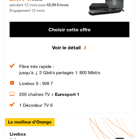
pendant 12 mois puis
42,99 €/mois
Engagement 12 mois
Choisir cette offre
Voir le détail
Fibre très rapide :
jusqu'à ↓ 2 Gbit/s partagés ↑ 800 Mbit/s
Livebox S : Wifi 7
200 chaînes TV +
Eurosport 1
1 Décodeur TV 6
Le meilleur d'Orange
Livebox Max Fibre
Livebox