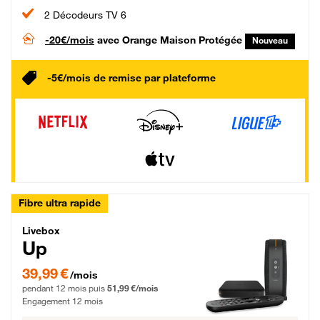
2 Décodeurs TV 6
-20€/mois
avec Orange Maison Protégée
Nouveau
-5€/mois de remise par plateforme
Fibre ultra rapide
Livebox Up Fibre
Livebox
Up
39,99 € par mois pendant 12 mois puis 51,99 € par mois, Engagement 12 moi
39,99 €
/mois
pendant 12 mois puis
51,99 €/mois
Engagement 12 mois