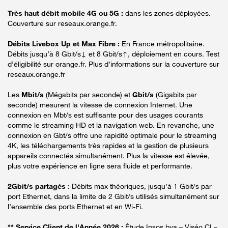
Très haut débit mobile 4G ou 5G :
dans les zones déployées.
Couverture sur reseaux.orange.fr.
Débits Livebox Up et Max Fibre :
En France métropolitaine.
Débits jusqu’à 8 Gbit/s↓ et 8 Gbit/s↑, déploiement en cours. Test
d’éligibilité sur orange.fr. Plus d’informations sur la couverture sur
reseaux.orange.fr
Les
Mbit/s
(Mégabits par seconde) et
Gbit/s
(Gigabits par
seconde) mesurent la vitesse de connexion Internet. Une
connexion en Mbt/s est suffisante pour des usages courants
comme le streaming HD et la navigation web. En revanche, une
connexion en Gbt/s offre une rapidité optimale pour le streaming
4K, les téléchargements très rapides et la gestion de plusieurs
appareils connectés simultanément. Plus la vitesse est élevée,
plus votre expérience en ligne sera fluide et performante.
2Gbit/s partagés
: Débits max théoriques, jusqu’à 1 Gbit/s par
port Ethernet, dans la limite de 2 Gbit/s utilisés simultanément sur
l’ensemble des ports Ethernet et en Wi-Fi.
** Service Client de l'Année 2026 :
Étude Ipsos bva – Viséo CI –