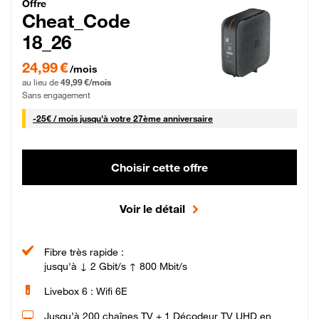
Cheat_Code Fibre_18_26
Offre
Cheat_Code
18_26
24,99 € par mois pendant 0 mois puis 49,99 € par mois, Sans engagement
24,99 €
/mois
au lieu de
49,99 €/mois
Sans engagement
25 € par mois
-
25€ / mois
jusqu'à votre 27ème anniversaire
Choisir cette offre
Voir le détail
Fibre très rapide :
jusqu'à ↓ 2 Gbit/s ↑ 800 Mbit/s
Livebox 6 : Wifi 6E
Jusqu’à 200 chaînes TV + 1 Décodeur TV UHD en