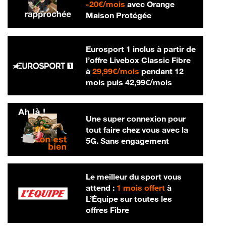
20 € par mois
-
20€/mois
avec Orange
Maison Protégée
Eurosport 1 inclus à partir de
l’offre Livebox Classic Fibre
29,99 € par mois
à
29,99€/mois
pendant 12
42,99 € par m
mois puis
42,99€/mois
Une super connexion pour
tout faire chez vous avec la
5G. Sans engagement
Le meilleur du sport vous
attend :
1 mois offert
à
L’Équipe sur toutes les
offres Fibre