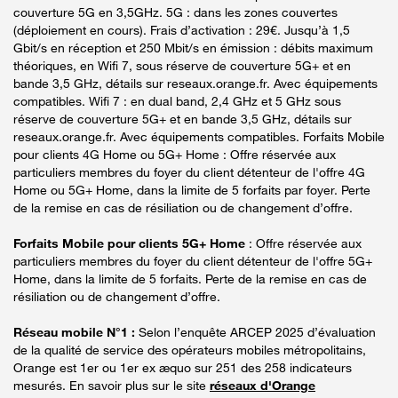
couverture 5G en 3,5GHz. 5G : dans les zones couvertes
(déploiement en cours). Frais d’activation : 29€. Jusqu’à 1,5
Gbit/s en réception et 250 Mbit/s en émission : débits maximum
théoriques, en Wifi 7, sous réserve de couverture 5G+ et en
bande 3,5 GHz, détails sur reseaux.orange.fr. Avec équipements
compatibles. Wifi 7 : en dual band, 2,4 GHz et 5 GHz sous
réserve de couverture 5G+ et en bande 3,5 GHz, détails sur
reseaux.orange.fr. Avec équipements compatibles. Forfaits Mobile
pour clients 4G Home ou 5G+ Home : Offre réservée aux
particuliers membres du foyer du client détenteur de l'offre 4G
Home ou 5G+ Home, dans la limite de 5 forfaits par foyer. Perte
de la remise en cas de résiliation ou de changement d’offre.
Forfaits Mobile pour clients 5G+ Home
: Offre réservée aux
particuliers membres du foyer du client détenteur de l'offre 5G+
Home, dans la limite de 5 forfaits. Perte de la remise en cas de
résiliation ou de changement d’offre.
Réseau mobile N°1 :
Selon l’enquête ARCEP 2025 d’évaluation
de la qualité de service des opérateurs mobiles métropolitains,
Orange est 1er ou 1er ex æquo sur 251 des 258 indicateurs
mesurés. En savoir plus sur le site
réseaux d'Orange