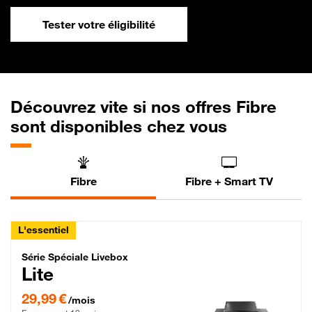
Tester votre éligibilité
Découvrez vite si nos offres Fibre
sont disponibles chez vous
Fibre
Fibre + Smart TV
L'essentiel
Série Spéciale Livebox Lite Fibre
Série Spéciale Livebox
Lite
29,99 € par mois , Engagement 12 mois
29,99 €
/mois