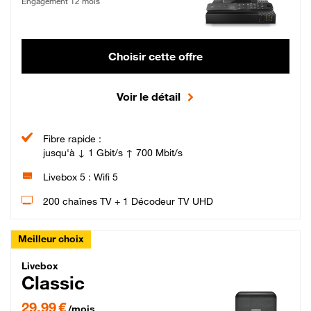
Engagement 12 mois
Choisir cette offre
Voir le détail
Fibre rapide :
jusqu'à ↓ 1 Gbit/s ↑ 700 Mbit/s
Livebox 5 : Wifi 5
200 chaînes TV + 1 Décodeur TV UHD
Meilleur choix
Livebox Classic Fibre
Livebox
Classic
29,99 € par mois pendant 12 mois puis 42,99 € par mois, Engagement 12 moi
29,99 €
/mois