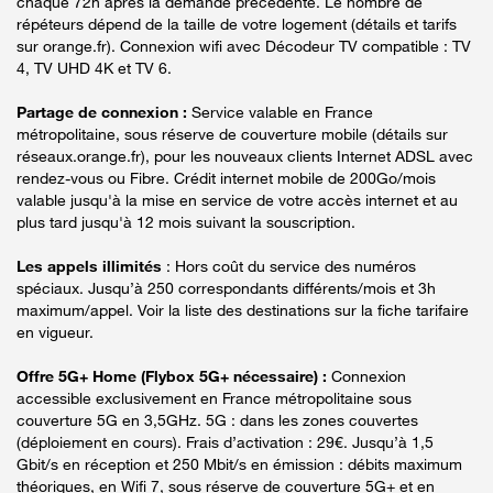
chaque 72h après la demande précédente. Le nombre de
répéteurs dépend de la taille de votre logement (détails et tarifs
sur orange.fr). Connexion wifi avec Décodeur TV compatible : TV
4, TV UHD 4K et TV 6.
Partage de connexion :
Service valable en France
métropolitaine, sous réserve de couverture mobile (détails sur
réseaux.orange.fr), pour les nouveaux clients Internet ADSL avec
rendez-vous ou Fibre. Crédit internet mobile de 200Go/mois
valable jusqu'à la mise en service de votre accès internet et au
plus tard jusqu'à 12 mois suivant la souscription.
Les appels illimités
: Hors coût du service des numéros
spéciaux. Jusqu’à 250 correspondants différents/mois et 3h
maximum/appel. Voir la liste des destinations sur la fiche tarifaire
en vigueur.
Offre 5G+ Home (Flybox 5G+ nécessaire) :
Connexion
accessible exclusivement en France métropolitaine sous
couverture 5G en 3,5GHz. 5G : dans les zones couvertes
(déploiement en cours). Frais d’activation : 29€. Jusqu’à 1,5
Gbit/s en réception et 250 Mbit/s en émission : débits maximum
théoriques, en Wifi 7, sous réserve de couverture 5G+ et en