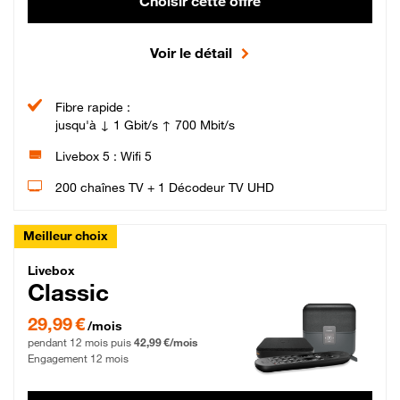
Choisir cette offre
Voir le détail
Fibre rapide :
jusqu'à ↓ 1 Gbit/s ↑ 700 Mbit/s
Livebox 5 : Wifi 5
200 chaînes TV + 1 Décodeur TV UHD
Meilleur choix
Livebox Classic Fibre
Livebox
Classic
29,99 € par mois pendant 12 mois puis 42,99 € par mois, Engagement 12 moi
29,99 €
/mois
pendant 12 mois puis
42,99 €/mois
Engagement 12 mois