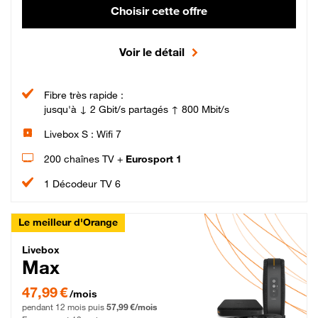
Choisir cette offre
Voir le détail
Fibre très rapide :
jusqu'à ↓ 2 Gbit/s partagés ↑ 800 Mbit/s
Livebox S : Wifi 7
200 chaînes TV +
Eurosport 1
1 Décodeur TV 6
Le meilleur d'Orange
Livebox Max Fibre
Livebox
Max
47,99 € par mois pendant 12 mois puis 57,99 € par mois, Engagement 12 moi
47,99 €
/mois
pendant 12 mois puis
57,99 €/mois