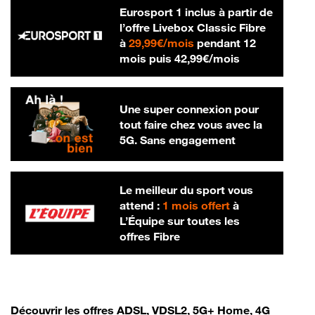
Eurosport 1 inclus à partir de
l’offre Livebox Classic Fibre
29,99 € par mois
à
29,99€/mois
pendant 12
42,99 € par m
mois puis
42,99€/mois
Une super connexion pour
tout faire chez vous avec la
5G. Sans engagement
Le meilleur du sport vous
attend :
1 mois offert
à
L’Équipe sur toutes les
offres Fibre
Découvrir les offres ADSL, VDSL2, 5G+ Home, 4G