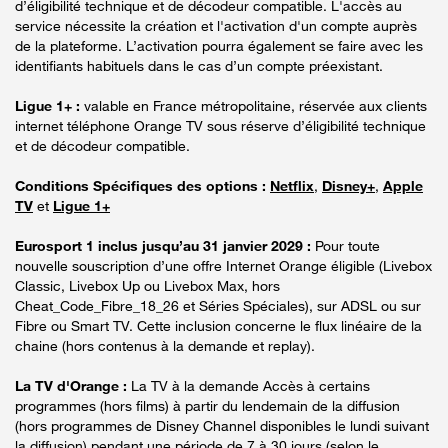
d’éligibilité technique et de décodeur compatible. L'accès au
service nécessite la création et l'activation d'un compte auprès
de la plateforme. L’activation pourra également se faire avec les
identifiants habituels dans le cas d’un compte préexistant.
Ligue 1+ :
valable en France métropolitaine, réservée aux clients
internet téléphone Orange TV sous réserve d’éligibilité technique
et de décodeur compatible.
Conditions Spécifiques des options :
Netflix
,
Disney+
,
Apple
TV
et
Ligue 1+
Eurosport 1 inclus jusqu’au 31 janvier 2029 :
Pour toute
nouvelle souscription d’une offre Internet Orange éligible (Livebox
Classic, Livebox Up ou Livebox Max, hors
Cheat_Code_Fibre_18_26 et Séries Spéciales), sur ADSL ou sur
Fibre ou Smart TV. Cette inclusion concerne le flux linéaire de la
chaine (hors contenus à la demande et replay).
La TV d'Orange :
La TV à la demande Accès à certains
programmes (hors films) à partir du lendemain de la diffusion
(hors programmes de Disney Channel disponibles le lundi suivant
la diffusion) pendant une période de 7 à 30 jours (selon le