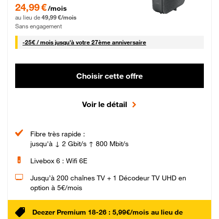
24,99 € par mois pendant 0 mois puis 49,99 € par mois, Sans engagement
24,99 €
/mois
au lieu de
49,99 €/mois
Sans engagement
25 € par mois
-
25€ / mois
jusqu'à votre 27ème anniversaire
Choisir cette offre
Voir le détail
Fibre très rapide :
jusqu'à ↓ 2 Gbit/s ↑ 800 Mbit/s
Livebox 6 : Wifi 6E
Jusqu’à 200 chaînes TV + 1 Décodeur TV UHD en
option à 5€/mois
Deezer Premium 18-26 : 5,99€/mois au lieu de