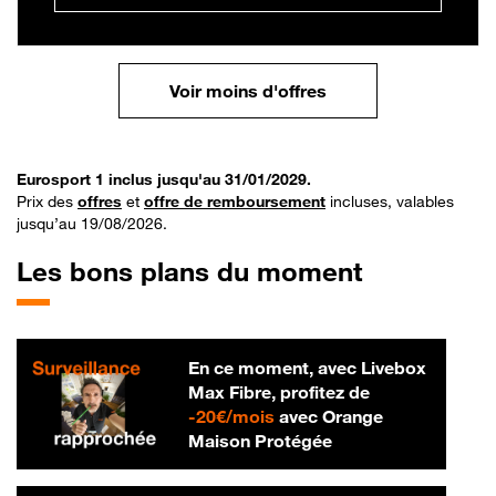
Voir moins d'offres
Eurosport 1 inclus jusqu'au 31/01/2029.
Prix des
offres
et
offre de remboursement
incluses, valables
jusqu’au 19/08/2026.
Les bons plans du moment
En ce moment, avec Livebox
Max Fibre, profitez de
20 € par mois
-
20€/mois
avec Orange
Maison Protégée