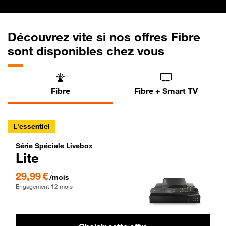
Découvrez vite si nos offres Fibre
sont disponibles chez vous
Fibre
Fibre + Smart TV
L'essentiel
Série Spéciale Livebox Lite Fibre
Série Spéciale Livebox
Lite
29,99 € par mois , Engagement 12 mois
29,99 €
/mois
Engagement 12 mois