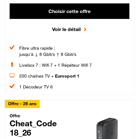
Choisir cette offre
Voir le détail
Fibre ultra rapide :
jusqu'à ↓ 8 Gbit/s ↑ 8 Gbit/s
Livebox 7 : Wifi 7 + 1 Répéteur Wifi 7
200 chaînes TV +
Eurosport 1
1 Décodeur TV 6
Offre - 26 ans
Cheat_Code Fibre_18_26
Offre
Cheat_Code
18_26