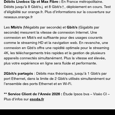
Débits Livebox Up et Max Fibre :
En France métropolitaine.
Débits jusqu’à 8 Gbit/s↓ et 8 Gbit/s↑, déploiement en cours. Test
d’éligibilité sur orange.fr. Plus d’informations sur la couverture sur
reseaux.orange.fr
Les
Mbit/s
(Mégabits par seconde) et
Gbit/s
(Gigabits par
seconde) mesurent la vitesse de connexion Internet. Une
connexion en Mbt/s est suffisante pour des usages courants
comme le streaming HD et la navigation web. En revanche, une
connexion en Gbt/s offre une rapidité optimale pour le streaming
4K, les téléchargements très rapides et la gestion de plusieurs
appareils connectés simultanément. Plus la vitesse est élevée,
plus votre expérience en ligne sera fluide et performante.
2Gbit/s partagés
: Débits max théoriques, jusqu’à 1 Gbit/s par
port Ethernet, dans la limite de 2 Gbit/s utilisés simultanément sur
l’ensemble des ports Ethernet et en Wi-Fi.
** Service Client de l'Année 2026 :
Étude Ipsos bva – Viséo CI –
Plus d'infos sur
escda.fr