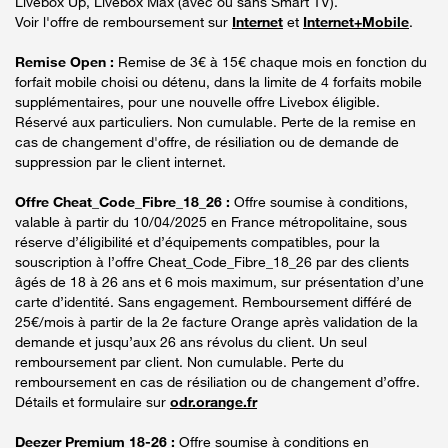
Livebox Up, Livebox Max (avec ou sans Smart TV).
Voir l'offre de remboursement sur
Internet
et
Internet+Mobile
.
Remise Open :
Remise de 3€ à 15€ chaque mois en fonction du
forfait mobile choisi ou détenu, dans la limite de 4 forfaits mobile
supplémentaires, pour une nouvelle offre Livebox éligible.
Réservé aux particuliers. Non cumulable. Perte de la remise en
cas de changement d'offre, de résiliation ou de demande de
suppression par le client internet.
Offre Cheat_Code_Fibre_18_26 :
Offre soumise à conditions,
valable à partir du 10/04/2025 en France métropolitaine, sous
réserve d’éligibilité et d’équipements compatibles, pour la
souscription à l’offre Cheat_Code_Fibre_18_26 par des clients
âgés de 18 à 26 ans et 6 mois maximum, sur présentation d’une
carte d’identité. Sans engagement. Remboursement différé de
25€/mois à partir de la 2e facture Orange après validation de la
demande et jusqu’aux 26 ans révolus du client. Un seul
remboursement par client. Non cumulable. Perte du
remboursement en cas de résiliation ou de changement d’offre.
Détails et formulaire sur
odr.orange.fr
Deezer Premium 18-26 :
Offre soumise à conditions en