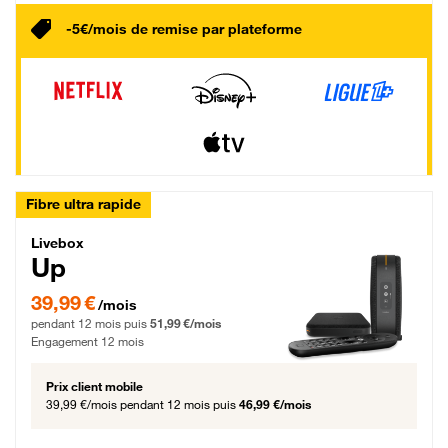
-5€/mois de remise par plateforme
Fibre ultra rapide
Livebox Up Fibre
Livebox
Up
39,99 € par mois pendant 12 mois puis 51,99 € par mois, Engagement 12 moi
39,99 €
/mois
pendant 12 mois puis
51,99 €/mois
Engagement 12 mois
Prix client mobile
39,99 €/mois
pendant 12 mois puis
46,99 €/mois