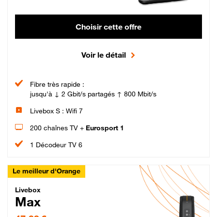
Choisir cette offre
Voir le détail
Fibre très rapide :
jusqu'à ↓ 2 Gbit/s partagés ↑ 800 Mbit/s
Livebox S : Wifi 7
200 chaînes TV +
Eurosport 1
1 Décodeur TV 6
Le meilleur d'Orange
Livebox Max Fibre
Livebox
Max
47,99 € par mois pendant 12 mois puis 57,99 € par mois, Engagement 12 moi