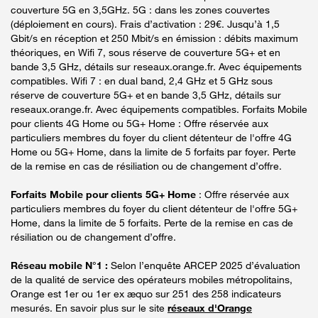
couverture 5G en 3,5GHz. 5G : dans les zones couvertes
(déploiement en cours). Frais d’activation : 29€. Jusqu’à 1,5
Gbit/s en réception et 250 Mbit/s en émission : débits maximum
théoriques, en Wifi 7, sous réserve de couverture 5G+ et en
bande 3,5 GHz, détails sur reseaux.orange.fr. Avec équipements
compatibles. Wifi 7 : en dual band, 2,4 GHz et 5 GHz sous
réserve de couverture 5G+ et en bande 3,5 GHz, détails sur
reseaux.orange.fr. Avec équipements compatibles. Forfaits Mobile
pour clients 4G Home ou 5G+ Home : Offre réservée aux
particuliers membres du foyer du client détenteur de l'offre 4G
Home ou 5G+ Home, dans la limite de 5 forfaits par foyer. Perte
de la remise en cas de résiliation ou de changement d’offre.
Forfaits Mobile pour clients 5G+ Home
: Offre réservée aux
particuliers membres du foyer du client détenteur de l'offre 5G+
Home, dans la limite de 5 forfaits. Perte de la remise en cas de
résiliation ou de changement d’offre.
Réseau mobile N°1 :
Selon l’enquête ARCEP 2025 d’évaluation
de la qualité de service des opérateurs mobiles métropolitains,
Orange est 1er ou 1er ex æquo sur 251 des 258 indicateurs
mesurés. En savoir plus sur le site
réseaux d'Orange