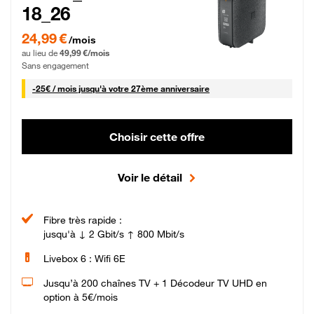
18_26
24,99 € par mois pendant 0 mois puis 49,99 € par mois, Sans engagement
24,99 €
/mois
au lieu de
49,99 €/mois
Sans engagement
25 € par mois
-
25€ / mois
jusqu'à votre 27ème anniversaire
Choisir cette offre
Voir le détail
Fibre très rapide :
jusqu'à ↓ 2 Gbit/s ↑ 800 Mbit/s
Livebox 6 : Wifi 6E
Jusqu’à 200 chaînes TV + 1 Décodeur TV UHD en
option à 5€/mois