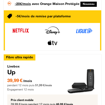
-20€/mois
avec Orange Maison Protégée
Nouveau
-5€/mois de remise par plateforme
Fibre ultra rapide
Livebox Up Fibre
Livebox
Up
39,99 € par mois pendant 12 mois puis 51,99 € par mois, Engagement 12 moi
39,99 €
/mois
pendant 12 mois puis
51,99 €/mois
Engagement 12 mois
Prix client mobile
39,99 €/mois
pendant 12 mois puis
46,99 €/mois