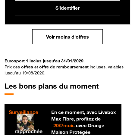
S'identifier
Voir moins d'offres
Eurosport 1 inclus jusqu'au 31/01/2029.
Prix des
offres
et
offre de remboursement
incluses, valables
jusqu’au 19/08/2026.
Les bons plans du moment
En ce moment, avec Livebox
Max Fibre, profitez de
20 € par mois
-
20€/mois
avec Orange
Maison Protégée