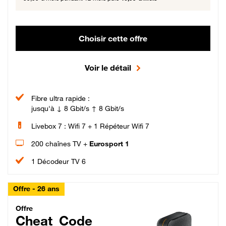
Choisir cette offre
Voir le détail
Fibre ultra rapide :
jusqu'à ↓ 8 Gbit/s ↑ 8 Gbit/s
Livebox 7 : Wifi 7 + 1 Répéteur Wifi 7
200 chaînes TV +
Eurosport 1
1 Décodeur TV 6
Offre - 26 ans
Cheat_Code Fibre_18_26
Offre
Cheat_Code