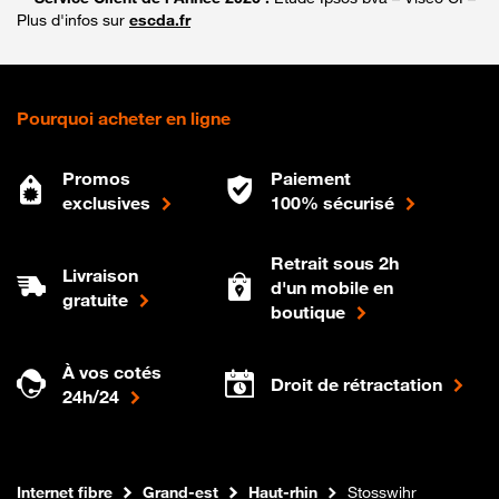
Plus d'infos sur
escda.fr
Pourquoi acheter en ligne
Promos
Paiement
exclusives
100% sécurisé
Retrait sous 2h
Livraison
d'un mobile en
gratuite
boutique
À vos cotés
Droit de rétractation
24h/24
Boutique Orange
Internet fibre
Grand-est
Haut-rhin
Stosswihr