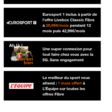
Eurosport 1 inclus à partir de
l’offre Livebox Classic Fibre
29,99 € par mois
à
29,99€/mois
pendant 12
42,99 € par m
mois puis
42,99€/mois
Une super connexion pour
tout faire chez vous avec la
5G. Sans engagement
Le meilleur du sport vous
attend :
1 mois offert
à
L’Équipe sur toutes les
offres Fibre