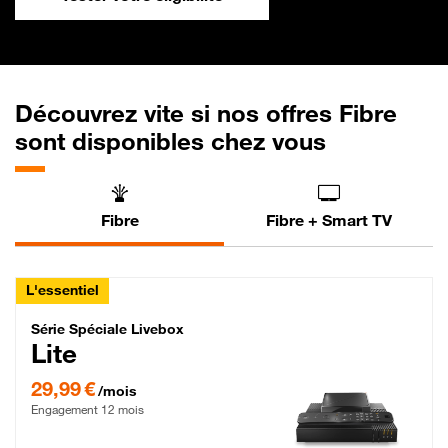
Découvrez vite si nos offres Fibre
sont disponibles chez vous
Fibre
Fibre + Smart TV
L'essentiel
Série Spéciale Livebox Lite Fibre
Série Spéciale Livebox
Lite
29,99 € par mois , Engagement 12 mois
29,99 €
/mois
Engagement 12 mois