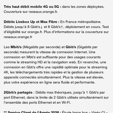
Très haut débit mobile 4G ou 5G :
dans les zones déployées.
Couverture sur reseaux.orange.fr.
Débits Livebox Up et Max Fibre :
En France métropolitaine.
Débits jusqu’à 8 Gbit/s↓ et 8 Gbit/s↑, déploiement en cours. Test
d’éligibilité sur orange.fr. Plus d’informations sur la couverture sur
reseaux.orange.fr
Les
Mbit/s
(Mégabits par seconde) et
Gbit/s
(Gigabits par
seconde) mesurent la vitesse de connexion Internet. Une
connexion en Mbt/s est suffisante pour des usages courants
comme le streaming HD et la navigation web. En revanche, une
connexion en Gbt/s offre une rapidité optimale pour le streaming
4K, les téléchargements très rapides et la gestion de plusieurs
appareils connectés simultanément. Plus la vitesse est élevée,
plus votre expérience en ligne sera fluide et performante.
2Gbit/s partagés
: Débits max théoriques, jusqu’à 1 Gbit/s par
port Ethernet, dans la limite de 2 Gbit/s utilisés simultanément sur
l’ensemble des ports Ethernet et en Wi-Fi.
** Service Client de l'Année 2026 :
Étude Ipsos bva – Viséo CI –