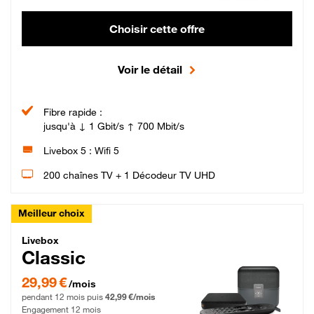
Choisir cette offre
Voir le détail
Fibre rapide :
jusqu'à ↓ 1 Gbit/s ↑ 700 Mbit/s
Livebox 5 : Wifi 5
200 chaînes TV + 1 Décodeur TV UHD
Meilleur choix
Livebox Classic Fibre
Livebox
Classic
29,99 € par mois pendant 12 mois puis 42,99 € par mois, Engagement 12 moi
29,99 €
/mois
pendant 12 mois puis
42,99 €/mois
Engagement 12 mois