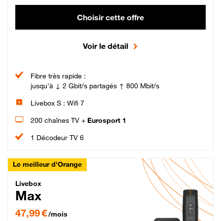
Choisir cette offre
Voir le détail
Fibre très rapide :
jusqu'à ↓ 2 Gbit/s partagés ↑ 800 Mbit/s
Livebox S : Wifi 7
200 chaînes TV +
Eurosport 1
1 Décodeur TV 6
Le meilleur d'Orange
Livebox Max Fibre
Livebox
Max
47,99 € par mois pendant 12 mois puis 57,99 € par mois, Engagement 12 moi
47,99 €
/mois