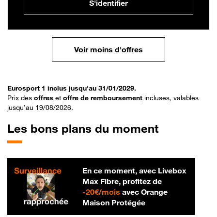
S'identifier
Voir moins d'offres
Eurosport 1 inclus jusqu'au 31/01/2029.
Prix des
offres
et
offre de remboursement
incluses, valables
jusqu’au 19/08/2026.
Les bons plans du moment
En ce moment, avec Livebox
Max Fibre, profitez de
20 € par mois
-
20€/mois
avec Orange
Maison Protégée