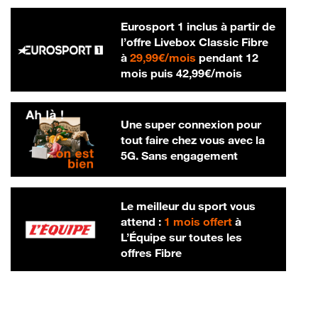
Eurosport 1 inclus à partir de
l’offre Livebox Classic Fibre
29,99 € par mois
à
29,99€/mois
pendant 12
42,99 € par m
mois puis
42,99€/mois
Une super connexion pour
tout faire chez vous avec la
5G. Sans engagement
Le meilleur du sport vous
attend :
1 mois offert
à
L’Équipe sur toutes les
offres Fibre