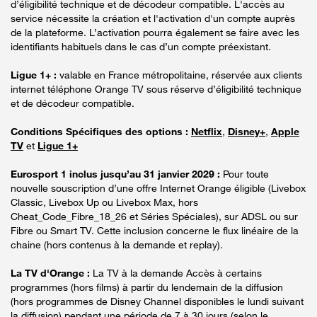
d’éligibilité technique et de décodeur compatible. L'accès au
service nécessite la création et l'activation d'un compte auprès
de la plateforme. L’activation pourra également se faire avec les
identifiants habituels dans le cas d’un compte préexistant.
Ligue 1+ :
valable en France métropolitaine, réservée aux clients
internet téléphone Orange TV sous réserve d’éligibilité technique
et de décodeur compatible.
Conditions Spécifiques des options :
Netflix
,
Disney+
,
Apple
TV
et
Ligue 1+
Eurosport 1 inclus jusqu’au 31 janvier 2029 :
Pour toute
nouvelle souscription d’une offre Internet Orange éligible (Livebox
Classic, Livebox Up ou Livebox Max, hors
Cheat_Code_Fibre_18_26 et Séries Spéciales), sur ADSL ou sur
Fibre ou Smart TV. Cette inclusion concerne le flux linéaire de la
chaine (hors contenus à la demande et replay).
La TV d'Orange :
La TV à la demande Accès à certains
programmes (hors films) à partir du lendemain de la diffusion
(hors programmes de Disney Channel disponibles le lundi suivant
la diffusion) pendant une période de 7 à 30 jours (selon le