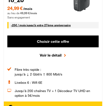
24,99 € par mois pendant 0 mois puis 49,99 € par mois, Sans engagement
24,99 €
/mois
au lieu de
49,99 €/mois
Sans engagement
25 € par mois
-
25€ / mois
jusqu'à votre 27ème anniversaire
Choisir cette offre
Voir le détail
Fibre très rapide :
jusqu'à ↓ 2 Gbit/s ↑ 800 Mbit/s
Livebox 6 : Wifi 6E
Jusqu’à 200 chaînes TV + 1 Décodeur TV UHD en
option à 5€/mois