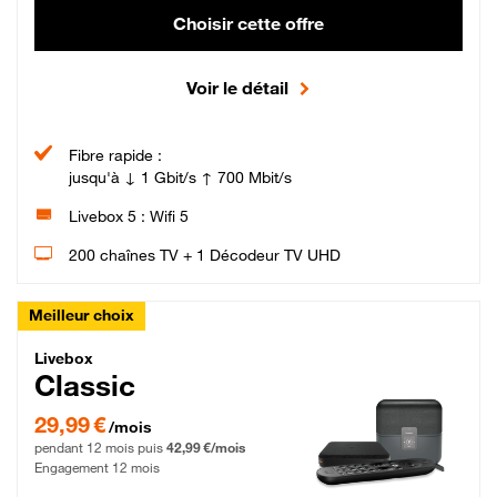
Choisir cette offre
Voir le détail
Fibre rapide :
jusqu'à ↓ 1 Gbit/s ↑ 700 Mbit/s
Livebox 5 : Wifi 5
200 chaînes TV + 1 Décodeur TV UHD
Meilleur choix
Livebox Classic Fibre
Livebox
Classic
29,99 € par mois pendant 12 mois puis 42,99 € par mois, Engagement 12 moi
29,99 €
/mois
pendant 12 mois puis
42,99 €/mois
Engagement 12 mois