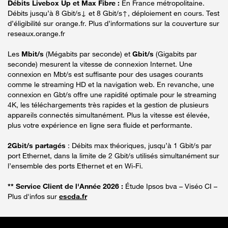
Débits Livebox Up et Max Fibre :
En France métropolitaine.
Débits jusqu’à 8 Gbit/s↓ et 8 Gbit/s↑, déploiement en cours. Test
d’éligibilité sur orange.fr. Plus d’informations sur la couverture sur
reseaux.orange.fr
Les
Mbit/s
(Mégabits par seconde) et
Gbit/s
(Gigabits par
seconde) mesurent la vitesse de connexion Internet. Une
connexion en Mbt/s est suffisante pour des usages courants
comme le streaming HD et la navigation web. En revanche, une
connexion en Gbt/s offre une rapidité optimale pour le streaming
4K, les téléchargements très rapides et la gestion de plusieurs
appareils connectés simultanément. Plus la vitesse est élevée,
plus votre expérience en ligne sera fluide et performante.
2Gbit/s partagés
: Débits max théoriques, jusqu’à 1 Gbit/s par
port Ethernet, dans la limite de 2 Gbit/s utilisés simultanément sur
l’ensemble des ports Ethernet et en Wi-Fi.
** Service Client de l'Année 2026 :
Étude Ipsos bva – Viséo CI –
Plus d'infos sur
escda.fr