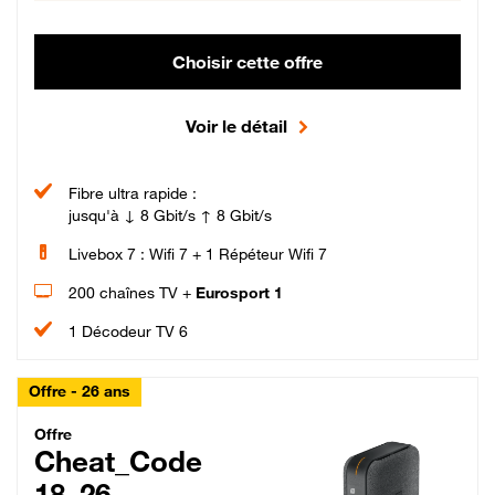
Choisir cette offre
Voir le détail
Fibre ultra rapide :
jusqu'à ↓ 8 Gbit/s ↑ 8 Gbit/s
Livebox 7 : Wifi 7 + 1 Répéteur Wifi 7
200 chaînes TV +
Eurosport 1
1 Décodeur TV 6
Offre - 26 ans
Cheat_Code Fibre_18_26
Offre
Cheat_Code
18_26