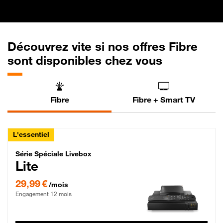
Découvrez vite si nos offres Fibre
sont disponibles chez vous
Fibre
Fibre + Smart TV
L'essentiel
Série Spéciale Livebox Lite Fibre
Série Spéciale Livebox
Lite
29,99 € par mois , Engagement 12 mois
29,99 €
/mois
Engagement 12 mois