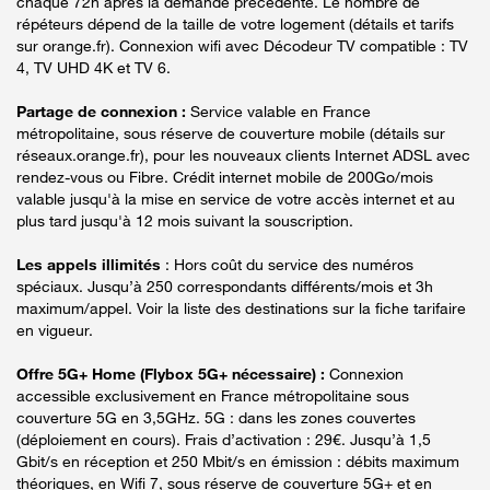
chaque 72h après la demande précédente. Le nombre de
répéteurs dépend de la taille de votre logement (détails et tarifs
sur orange.fr). Connexion wifi avec Décodeur TV compatible : TV
4, TV UHD 4K et TV 6.
Partage de connexion :
Service valable en France
métropolitaine, sous réserve de couverture mobile (détails sur
réseaux.orange.fr), pour les nouveaux clients Internet ADSL avec
rendez-vous ou Fibre. Crédit internet mobile de 200Go/mois
valable jusqu'à la mise en service de votre accès internet et au
plus tard jusqu'à 12 mois suivant la souscription.
Les appels illimités
: Hors coût du service des numéros
spéciaux. Jusqu’à 250 correspondants différents/mois et 3h
maximum/appel. Voir la liste des destinations sur la fiche tarifaire
en vigueur.
Offre 5G+ Home (Flybox 5G+ nécessaire) :
Connexion
accessible exclusivement en France métropolitaine sous
couverture 5G en 3,5GHz. 5G : dans les zones couvertes
(déploiement en cours). Frais d’activation : 29€. Jusqu’à 1,5
Gbit/s en réception et 250 Mbit/s en émission : débits maximum
théoriques, en Wifi 7, sous réserve de couverture 5G+ et en