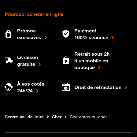
Pourquoi acheter en ligne
Promos
Paiement
exclusives
100% sécurisé
Retrait sous 2h
Livraison
d'un mobile en
gratuite
boutique
À vos cotés
Droit de rétractation
24h/24
Internet fibre
Boutique Orange
Centre-val-de-loire
Cher
Charenton-du-cher