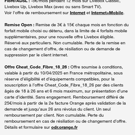
Fibre/ADSL :
-5€/mois pendant 12 mois sur Livebox Classic,
Livebox Up, Livebox Max (avec ou sans Smart TV).
Voir l'offre de remboursement sur
Internet
et
Internet+Mobile
.
Remise Open :
Remise de 3€ à 15€ chaque mois en fonction du
forfait mobile choisi ou détenu, dans la limite de 4 forfaits mobile
supplémentaires, pour une nouvelle offre Livebox éligible.
Réservé aux particuliers. Non cumulable. Perte de la remise en
cas de changement d'offre, de résiliation ou de demande de
suppression par le client internet.
Offre Cheat_Code_Fibre_18_26 :
Offre soumise à conditions,
valable à partir du 10/04/2025 en France métropolitaine, sous
réserve d’éligibilité et d’équipements compatibles, pour la
souscription à l’offre Cheat_Code_Fibre_18_26 par des clients
âgés de 18 à 26 ans et 6 mois maximum, sur présentation d’une
carte d’identité. Sans engagement. Remboursement différé de
25€/mois à partir de la 2e facture Orange après validation de la
demande et jusqu’aux 26 ans révolus du client. Un seul
remboursement par client. Non cumulable. Perte du
remboursement en cas de résiliation ou de changement d’offre.
Détails et formulaire sur
odr.orange.fr