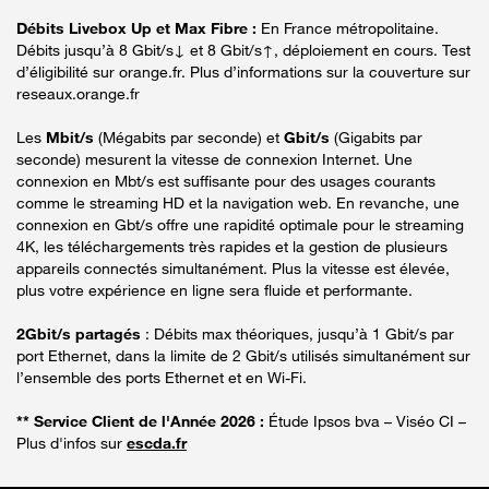
Débits Livebox Up et Max Fibre :
En France métropolitaine.
Débits jusqu’à 8 Gbit/s↓ et 8 Gbit/s↑, déploiement en cours. Test
d’éligibilité sur orange.fr. Plus d’informations sur la couverture sur
reseaux.orange.fr
Les
Mbit/s
(Mégabits par seconde) et
Gbit/s
(Gigabits par
seconde) mesurent la vitesse de connexion Internet. Une
connexion en Mbt/s est suffisante pour des usages courants
comme le streaming HD et la navigation web. En revanche, une
connexion en Gbt/s offre une rapidité optimale pour le streaming
4K, les téléchargements très rapides et la gestion de plusieurs
appareils connectés simultanément. Plus la vitesse est élevée,
plus votre expérience en ligne sera fluide et performante.
2Gbit/s partagés
: Débits max théoriques, jusqu’à 1 Gbit/s par
port Ethernet, dans la limite de 2 Gbit/s utilisés simultanément sur
l’ensemble des ports Ethernet et en Wi-Fi.
** Service Client de l'Année 2026 :
Étude Ipsos bva – Viséo CI –
Plus d'infos sur
escda.fr