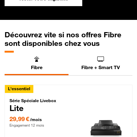
Découvrez vite si nos offres Fibre
sont disponibles chez vous
Fibre
Fibre + Smart TV
L'essentiel
Série Spéciale Livebox Lite Fibre
Série Spéciale Livebox
Lite
29,99 € par mois , Engagement 12 mois
29,99 €
/mois
Engagement 12 mois