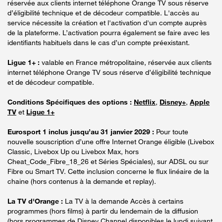
réservée aux clients internet téléphone Orange TV sous réserve
d’éligibilité technique et de décodeur compatible. L'accès au
service nécessite la création et l'activation d'un compte auprès
de la plateforme. L’activation pourra également se faire avec les
identifiants habituels dans le cas d’un compte préexistant.
Ligue 1+ :
valable en France métropolitaine, réservée aux clients
internet téléphone Orange TV sous réserve d’éligibilité technique
et de décodeur compatible.
Conditions Spécifiques des options :
Netflix
,
Disney+
,
Apple
TV
et
Ligue 1+
Eurosport 1 inclus jusqu’au 31 janvier 2029 :
Pour toute
nouvelle souscription d’une offre Internet Orange éligible (Livebox
Classic, Livebox Up ou Livebox Max, hors
Cheat_Code_Fibre_18_26 et Séries Spéciales), sur ADSL ou sur
Fibre ou Smart TV. Cette inclusion concerne le flux linéaire de la
chaine (hors contenus à la demande et replay).
La TV d'Orange :
La TV à la demande Accès à certains
programmes (hors films) à partir du lendemain de la diffusion
(hors programmes de Disney Channel disponibles le lundi suivant