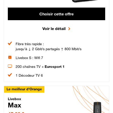
Choisir cette offre
Voir le détail
Fibre très rapide :
jusqu'à ↓ 2 Gbit/s partagés ↑ 800 Mbit/s
Livebox S : Wifi 7
200 chaînes TV +
Eurosport 1
1 Décodeur TV 6
Le meilleur d'Orange
Livebox Max Fibre
Livebox
Max
47,99 € par mois pendant 12 mois puis 57,99 € par mois, Engagement 12 moi