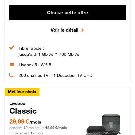
Choisir cette offre
Voir le détail
Fibre rapide :
jusqu'à ↓ 1 Gbit/s ↑ 700 Mbit/s
Livebox 5 : Wifi 5
200 chaînes TV + 1 Décodeur TV UHD
Meilleur choix
Livebox Classic Fibre
Livebox
Classic
29,99 € par mois pendant 12 mois puis 42,99 € par mois, Engagement 12 moi
29,99 €
/mois
pendant 12 mois puis
42,99 €/mois
Engagement 12 mois