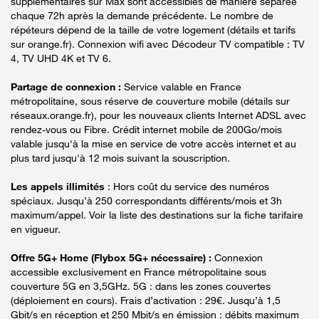
supplémentaires sur Max sont accessibles de manière séparée
chaque 72h après la demande précédente. Le nombre de
répéteurs dépend de la taille de votre logement (détails et tarifs
sur orange.fr). Connexion wifi avec Décodeur TV compatible : TV
4, TV UHD 4K et TV 6.
Partage de connexion :
Service valable en France
métropolitaine, sous réserve de couverture mobile (détails sur
réseaux.orange.fr), pour les nouveaux clients Internet ADSL avec
rendez-vous ou Fibre. Crédit internet mobile de 200Go/mois
valable jusqu'à la mise en service de votre accès internet et au
plus tard jusqu'à 12 mois suivant la souscription.
Les appels illimités
: Hors coût du service des numéros
spéciaux. Jusqu’à 250 correspondants différents/mois et 3h
maximum/appel. Voir la liste des destinations sur la fiche tarifaire
en vigueur.
Offre 5G+ Home (Flybox 5G+ nécessaire) :
Connexion
accessible exclusivement en France métropolitaine sous
couverture 5G en 3,5GHz. 5G : dans les zones couvertes
(déploiement en cours). Frais d’activation : 29€. Jusqu’à 1,5
Gbit/s en réception et 250 Mbit/s en émission : débits maximum