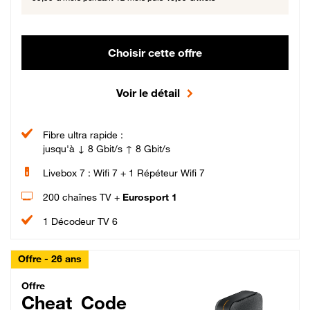
Choisir cette offre
Voir le détail
Fibre ultra rapide :
jusqu'à ↓ 8 Gbit/s ↑ 8 Gbit/s
Livebox 7 : Wifi 7 + 1 Répéteur Wifi 7
200 chaînes TV +
Eurosport 1
1 Décodeur TV 6
Offre - 26 ans
Cheat_Code Fibre_18_26
Offre
Cheat_Code