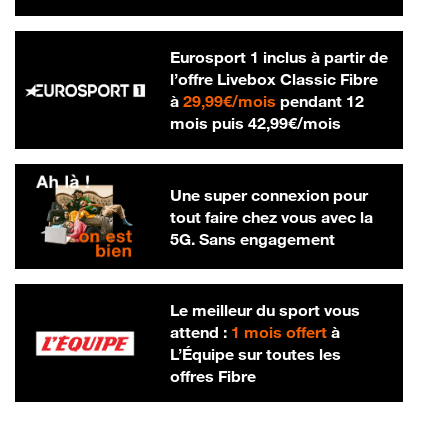
Eurosport 1 inclus à partir de
l’offre Livebox Classic Fibre
29,99 € par mois
à
29,99€/mois
pendant 12
42,99 € par m
mois puis
42,99€/mois
Une super connexion pour
tout faire chez vous avec la
5G. Sans engagement
Le meilleur du sport vous
attend :
1 mois offert
à
L’Équipe sur toutes les
offres Fibre