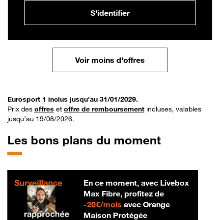
S'identifier
Voir moins d'offres
Eurosport 1 inclus jusqu'au 31/01/2029.
Prix des
offres
et
offre de remboursement
incluses, valables
jusqu’au 19/08/2026.
Les bons plans du moment
En ce moment, avec Livebox
Max Fibre, profitez de
20 € par mois
-
20€/mois
avec Orange
Maison Protégée