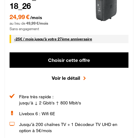
18_26
24,99 € par mois pendant 0 mois puis 49,99 € par mois, Sans engagement
24,99 €
/mois
au lieu de
49,99 €/mois
Sans engagement
25 € par mois
-
25€ / mois
jusqu'à votre 27ème anniversaire
Choisir cette offre
Voir le détail
Fibre très rapide :
jusqu'à ↓ 2 Gbit/s ↑ 800 Mbit/s
Livebox 6 : Wifi 6E
Jusqu’à 200 chaînes TV + 1 Décodeur TV UHD en
option à 5€/mois