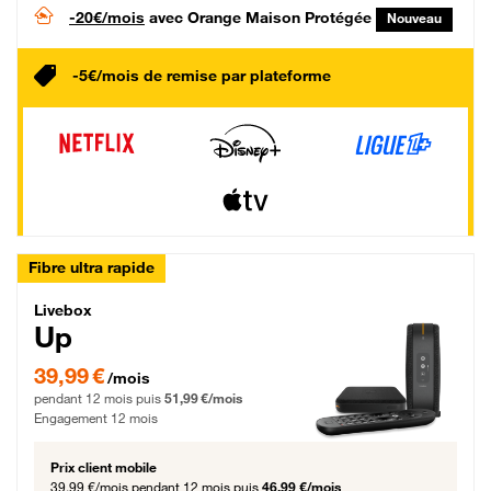
-20€/mois
avec Orange Maison Protégée
Nouveau
-5€/mois de remise par plateforme
Fibre ultra rapide
Livebox Up Fibre
Livebox
Up
39,99 € par mois pendant 12 mois puis 51,99 € par mois, Engagement 12 moi
39,99 €
/mois
pendant 12 mois puis
51,99 €/mois
Engagement 12 mois
Prix client mobile
39,99 €/mois
pendant 12 mois puis
46,99 €/mois