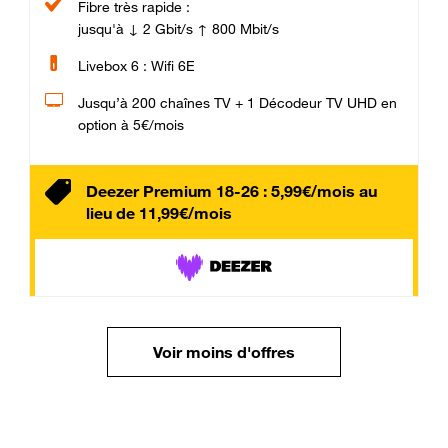
Fibre très rapide :
jusqu'à ↓ 2 Gbit/s ↑ 800 Mbit/s
Livebox 6 : Wifi 6E
Jusqu’à 200 chaînes TV + 1 Décodeur TV UHD en
option à 5€/mois
Deezer Premium 18-26 : 5,99€/mois au
lieu de 11,99€/mois
Voir moins d'offres