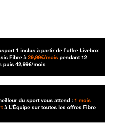
sport 1 inclus à partir de l’offre Livebox
29,99 € par mois
sic Fibre à
29,99€/mois
pendant 12
42,99 € par mois
s puis
42,99€/mois
eilleur du sport vous attend :
1 mois
rt
à L’Équipe sur toutes les offres Fibre