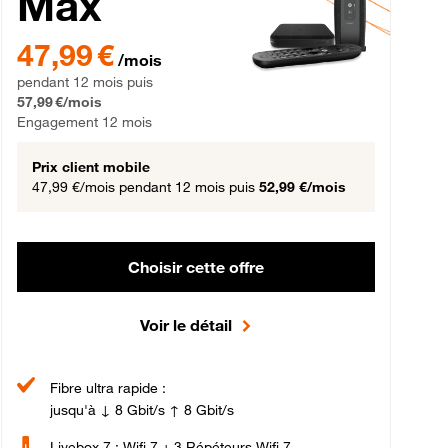
Max
gement 12 mois
47,99 € par mois pendant 12 mois puis 57,99 € par mois, Engageme
47,99 €
/mois
pendant 12 mois puis
57,99 €/mois
Engagement 12 mois
Prix client mobile
47,99 €/mois
pendant 12 mois puis
52,99 €/mois
Choisir cette offre
Voir le détail
Fibre ultra rapide :
jusqu'à ↓ 8 Gbit/s ↑ 8 Gbit/s
Livebox 7 : Wifi 7 + 3 Répéteurs Wifi 7