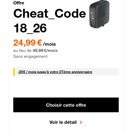
Cheat_Code Fibre_18_26
Offre
Cheat_Code
18_26
 Engagement 12 mois
24,99 € par mois pendant 0 mois puis 49,99 € par mois, Sans 
24,99 €
/mois
au lieu de
49,99 €/mois
Sans engagement
25 € par mois
-
25€ / mois
jusqu'à votre 27ème anniversaire
Choisir cette offre
Voir le détail