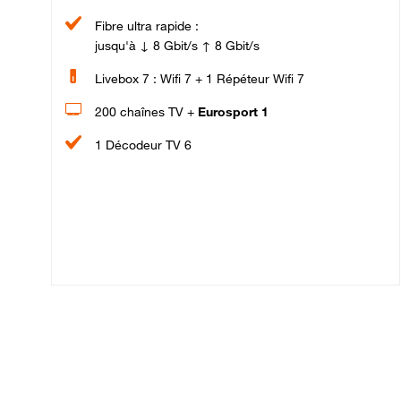
Fibre ultra rapide :
jusqu'à ↓ 8 Gbit/s ↑ 8 Gbit/s
Livebox 7 : Wifi 7 + 1 Répéteur Wifi 7
200 chaînes TV +
Eurosport 1
1 Décodeur TV 6