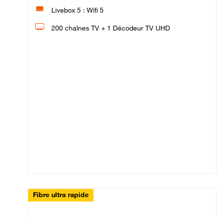
Livebox 5 : Wifi 5
200 chaînes TV + 1 Décodeur TV UHD
Fibre ultra rapide