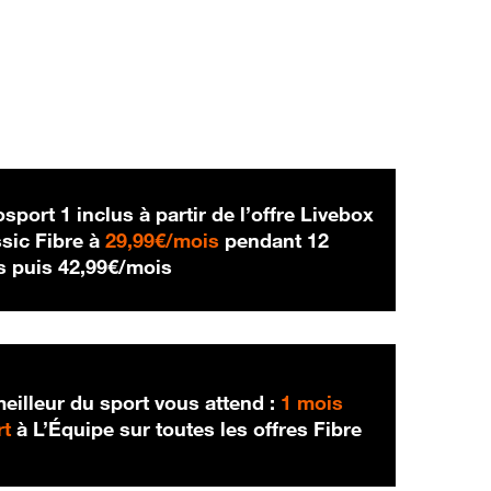
sport 1 inclus à partir de l’offre Livebox
29,99 € par mois
sic Fibre à
29,99€/mois
pendant 12
42,99 € par mois
s puis
42,99€/mois
eilleur du sport vous attend :
1 mois
rt
à L’Équipe sur toutes les offres Fibre