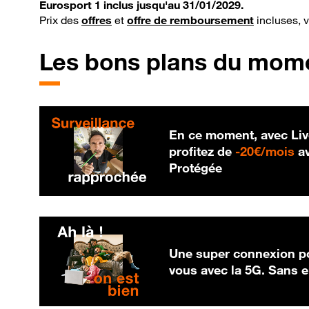
Eurosport 1 inclus jusqu'au 31/01/2029.
Prix des
offres
et
offre de remboursement
incluses, 
Les bons plans du mom
En ce moment, avec Liv
20
profitez de
-
20€/mois
av
Protégée
Une super connexion po
vous avec la 5G. Sans