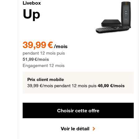
Livebox Up Fibre
Livebox
Up
39,99 € par mois pendant 12 mois puis 51,99 € par mois,
39,99 €
/mois
pendant 12 mois puis
51,99 €/mois
Engagement 12 mois
Prix client mobile
39,99 €/mois
pendant 12 mois puis
46,99 €/mois
Choisir cette offre
Voir le détail