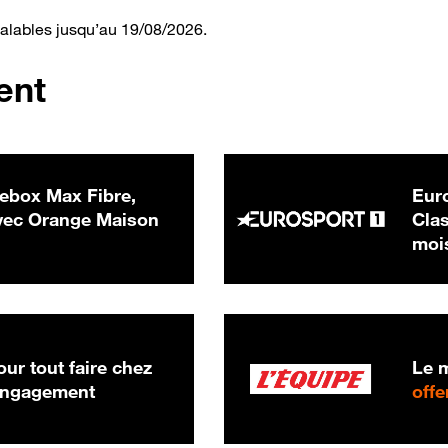
valables jusqu’au 19/08/2026.
ent
ebox Max Fibre,
Euro
 € par mois
ec Orange Maison
Clas
moi
ur tout faire chez
Le m
 engagement
offe