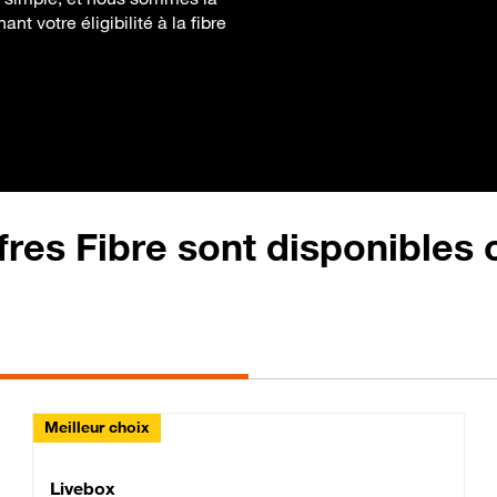
t votre éligibilité à la fibre
fres Fibre sont disponibles
Meilleur choix
Lite Fibre
Livebox Classic Fibre
Livebox