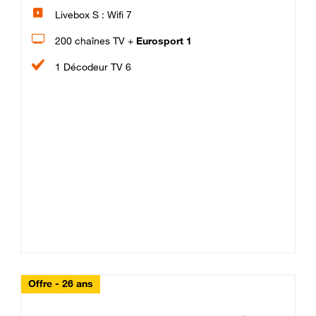
Livebox S : Wifi 7
200 chaînes TV +
Eurosport 1
1 Décodeur TV 6
Offre - 26 ans