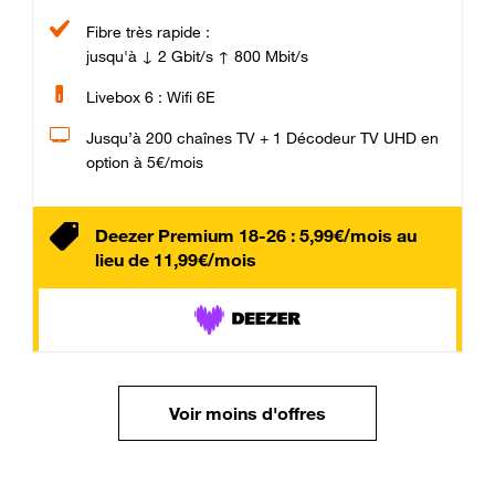
Fibre très rapide :
jusqu'à ↓ 2 Gbit/s ↑ 800 Mbit/s
Livebox 6 : Wifi 6E
Jusqu’à 200 chaînes TV + 1 Décodeur TV UHD en
option à 5€/mois
Deezer Premium 18-26 : 5,99€/mois au
lieu de 11,99€/mois
Voir moins d'offres