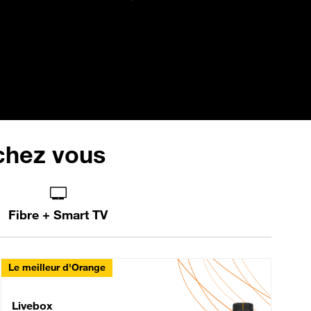
 chez vous
Fibre + Smart TV
Le meilleur d'Orange
Livebox Max Fibre
Livebox