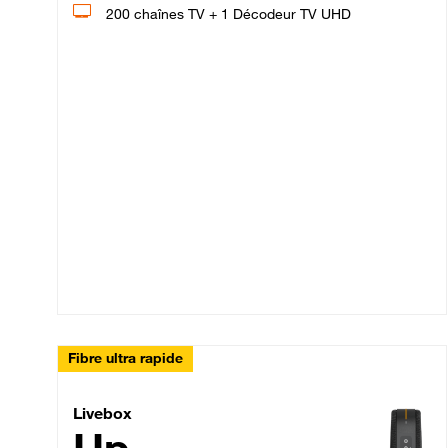
200 chaînes TV + 1 Décodeur TV UHD
Fibre ultra rapide
Livebox Up Fibre
Livebox