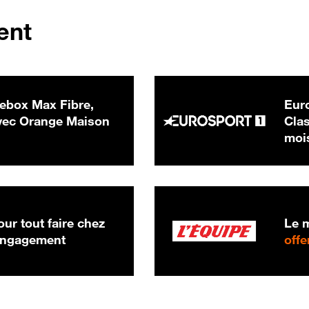
ent
ebox Max Fibre,
Euro
 € par mois
ec Orange Maison
Clas
moi
ur tout faire chez
Le m
 engagement
offe