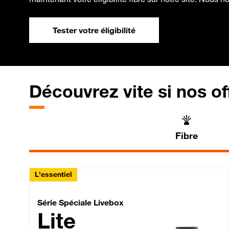
Tester votre éligibilité
Découvrez vite si nos of
Fibre
L'essentiel
Série Spéciale Livebox 
Série Spéciale Livebox
Lite