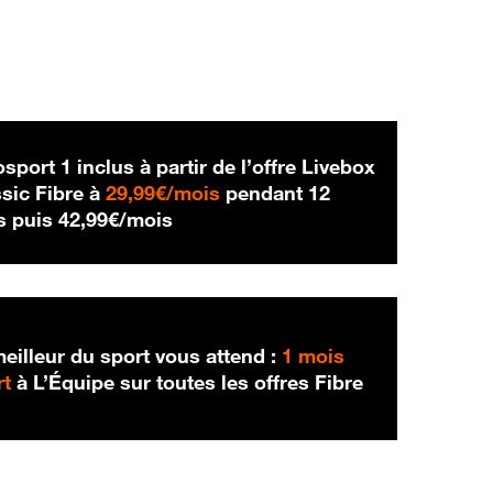
sport 1 inclus à partir de l’offre Livebox
29,99 € par mois
sic Fibre à
29,99€/mois
pendant 12
42,99 € par mois
s puis
42,99€/mois
eilleur du sport vous attend :
1 mois
rt
à L’Équipe sur toutes les offres Fibre