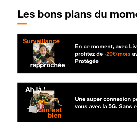
Les bons plans du mom
En ce moment, avec Liv
20
profitez de
-
20€/mois
av
Protégée
Une super connexion po
vous avec la 5G. Sans