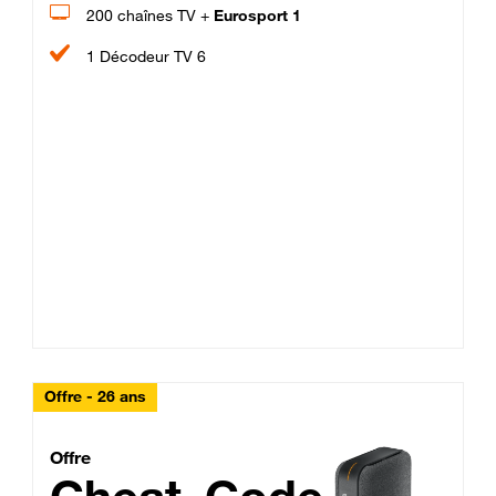
200 chaînes TV +
Eurosport 1
1 Décodeur TV 6
Offre - 26 ans
Cheat_Code Fibre_18_26
Offre