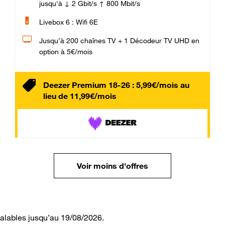
jusqu'à ↓ 2 Gbit/s ↑ 800 Mbit/s
Livebox 6 : Wifi 6E
Jusqu’à 200 chaînes TV + 1 Décodeur TV UHD en
option à 5€/mois
Deezer Premium 18-26 : 5,99€/mois au
lieu de 11,99€/mois
Voir moins d'offres
valables jusqu’au 19/08/2026.