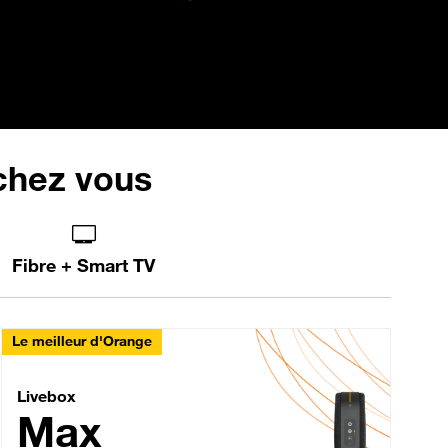
 chez vous
Fibre + Smart TV
Le meilleur d'Orange
Livebox Max Fibre
Livebox
Max