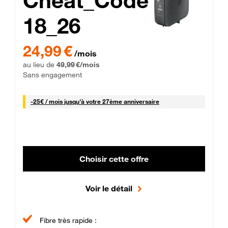
Cheat_Code
18_26
 Engagement 12 mois
24,99 € par mois pendant 0 mois puis 49,99 € par mois, Sans 
24,99 €
/mois
au lieu de
49,99 €/mois
Sans engagement
25 € par mois
-
25€ / mois
jusqu'à votre 27ème anniversaire
Choisir cette offre
Voir le détail
Fibre très rapide :