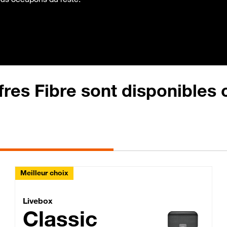
fres Fibre sont disponibles
Meilleur choix
Lite Fibre
Livebox Classic Fibre
Livebox
Classic