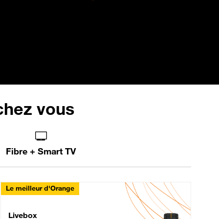
 chez vous
Fibre + Smart TV
Le meilleur d'Orange
Livebox Max Fibre
Livebox