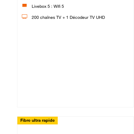
Livebox 5 : Wifi 5
200 chaînes TV + 1 Décodeur TV UHD
Fibre ultra rapide