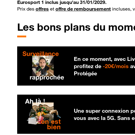
Eurosport 1 inclus jusqu'au 31/01/2029.
Prix des
offres
et
offre de remboursement
incluses, 
Les bons plans du mom
En ce moment, avec Liv
20
profitez de
-
20€/mois
av
Protégée
Une super connexion po
vous avec la 5G. Sans