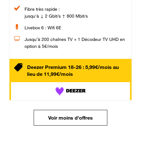
Fibre très rapide :
jusqu'à ↓ 2 Gbit/s ↑ 800 Mbit/s
Livebox 6 : Wifi 6E
Jusqu’à 200 chaînes TV + 1 Décodeur TV UHD en
option à 5€/mois
Deezer Premium 18-26 : 5,99€/mois au
lieu de 11,99€/mois
Voir moins d'offres