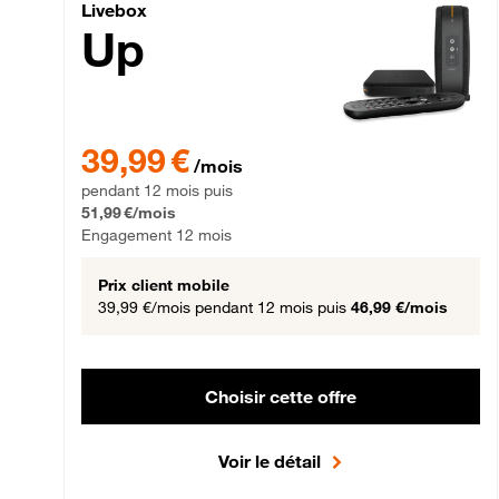
Livebox Up Fibre
Livebox
Up
39,99 € par mois pendant 12 mois puis 51,99 € par mois,
39,99 €
/mois
pendant 12 mois puis
51,99 €/mois
Engagement 12 mois
Prix client mobile
39,99 €/mois
pendant 12 mois puis
46,99 €/mois
Choisir cette offre
Voir le détail