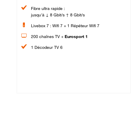
Fibre ultra rapide :
jusqu'à ↓ 8 Gbit/s ↑ 8 Gbit/s
Livebox 7 : Wifi 7 + 1 Répéteur Wifi 7
200 chaînes TV +
Eurosport 1
1 Décodeur TV 6