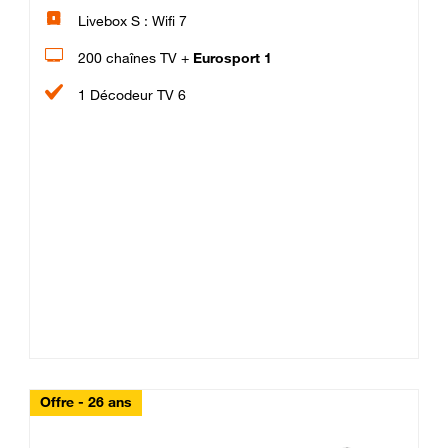
Livebox S : Wifi 7
200 chaînes TV +
Eurosport 1
1 Décodeur TV 6
Offre - 26 ans