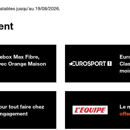
valables jusqu’au 19/08/2026.
ent
ebox Max Fibre,
Euro
 € par mois
ec Orange Maison
Clas
moi
ur tout faire chez
Le m
 engagement
offe