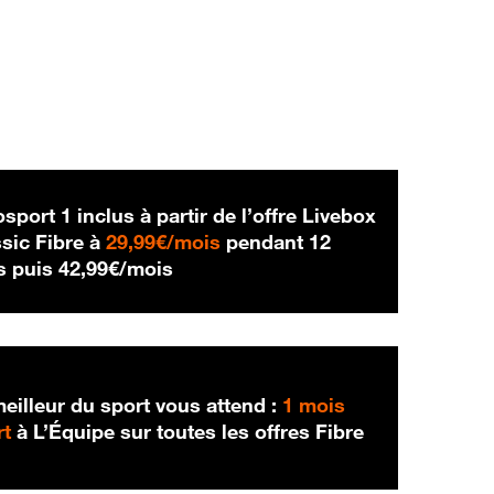
sport 1 inclus à partir de l’offre Livebox
29,99 € par mois
sic Fibre à
29,99€/mois
pendant 12
42,99 € par mois
s puis
42,99€/mois
eilleur du sport vous attend :
1 mois
rt
à L’Équipe sur toutes les offres Fibre