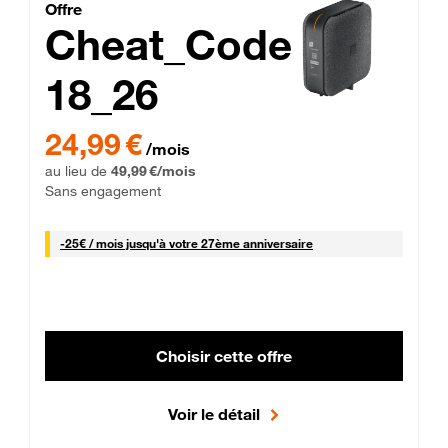
Cheat_Code Fibre_18_26
Offre
Cheat_Code
18_26
 Engagement 12 mois
24,99 € par mois pendant 0 mois puis 49,99 € par mois, Sans 
24,99 €
/mois
au lieu de
49,99 €/mois
Sans engagement
25 € par mois
-
25€ / mois
jusqu'à votre 27ème anniversaire
Choisir cette offre
Voir le détail