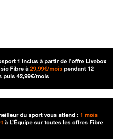
sport 1 inclus à partir de l’offre Livebox
29,99 € par mois
sic Fibre à
29,99€/mois
pendant 12
42,99 € par mois
s puis
42,99€/mois
eilleur du sport vous attend :
1 mois
rt
à L’Équipe sur toutes les offres Fibre