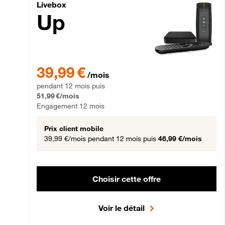
Livebox Up Fibre
Livebox
Up
39,99 € par mois pendant 12 mois puis 51,99 € par mois,
39,99 €
/mois
pendant 12 mois puis
51,99 €/mois
Engagement 12 mois
Prix client mobile
39,99 €/mois
pendant 12 mois puis
46,99 €/mois
Choisir cette offre
Voir le détail