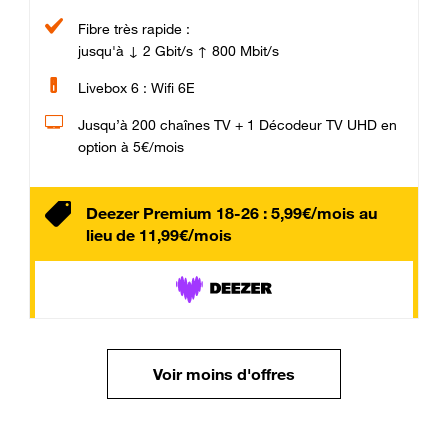
Fibre très rapide :
jusqu'à ↓ 2 Gbit/s ↑ 800 Mbit/s
Livebox 6 : Wifi 6E
Jusqu’à 200 chaînes TV + 1 Décodeur TV UHD en
option à 5€/mois
Deezer Premium 18-26 : 5,99€/mois au
lieu de 11,99€/mois
Voir moins d'offres