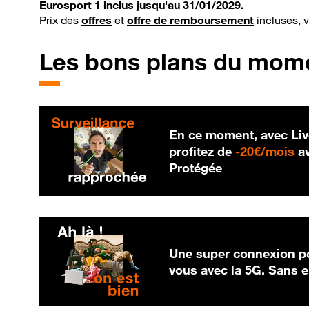
Eurosport 1 inclus jusqu'au 31/01/2029.
Prix des
offres
et
offre de remboursement
incluses, 
Les bons plans du mom
En ce moment, avec Liv
20
profitez de
-
20€/mois
av
Protégée
Une super connexion po
vous avec la 5G. Sans