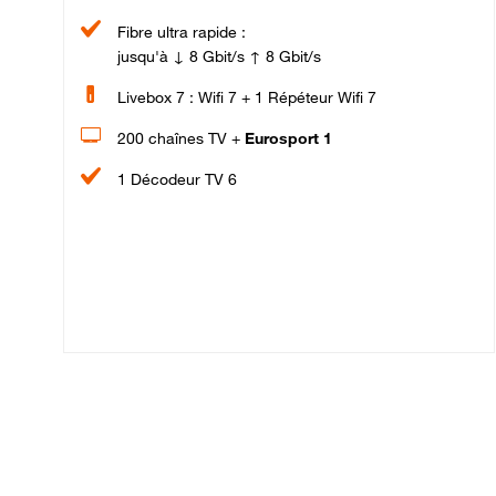
Fibre ultra rapide :
jusqu'à ↓ 8 Gbit/s ↑ 8 Gbit/s
Livebox 7 : Wifi 7 + 1 Répéteur Wifi 7
200 chaînes TV +
Eurosport 1
1 Décodeur TV 6