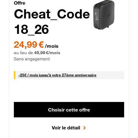
Cheat_Code Fibre_18_26
Offre
Cheat_Code
18_26
 Engagement 12 mois
24,99 € par mois pendant 0 mois puis 49,99 € par mois, Sans 
24,99 €
/mois
au lieu de
49,99 €/mois
Sans engagement
25 € par mois
-
25€ / mois
jusqu'à votre 27ème anniversaire
Choisir cette offre
Voir le détail