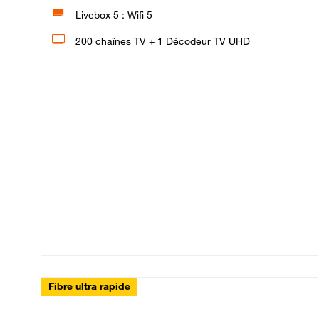
Livebox 5 : Wifi 5
200 chaînes TV + 1 Décodeur TV UHD
Fibre ultra rapide