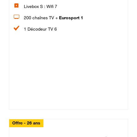
Livebox S : Wifi 7
200 chaînes TV +
Eurosport 1
1 Décodeur TV 6
Offre - 26 ans