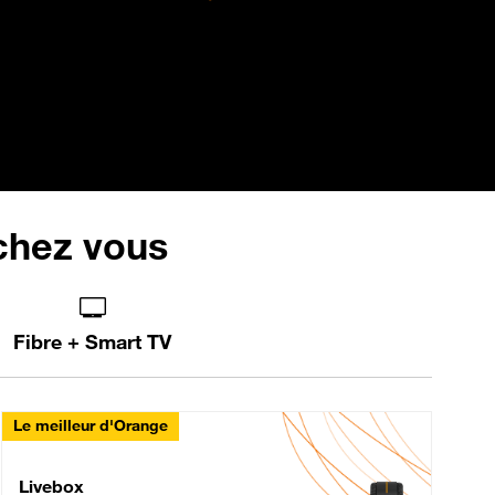
 chez vous
Fibre + Smart TV
Le meilleur d'Orange
Livebox Max Fibre
Livebox