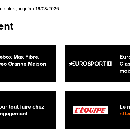
valables jusqu’au 19/08/2026.
ent
ebox Max Fibre,
Euro
 € par mois
ec Orange Maison
Clas
moi
ur tout faire chez
Le m
 engagement
offe