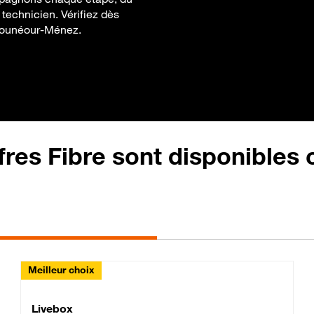
n technicien. Vérifiez dès
 Plounéour-Ménez.
fres Fibre sont disponibles
Meilleur choix
Lite Fibre
Livebox Classic Fibre
Livebox