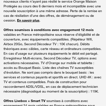
nouveaux clients n’ayant pas résilié le service Orange Maison
Protégée au cours des 6 derniers mois et incompatible avec une
nouvelle souscription à une même adresse. Perte de la remise en
cas de résiliation d’une des offres, de déménagement ou de
cession.
En savoir plus
.
Offres soumises à conditions avec engagement 12 mois
valables en France métropolitaine sous réserve d’éligibilité et de
couverture, avec équipements compatibles. (Répéteur Wifi,
Airbox 20Go, Second Décodeur TV : 10€ chacun). Débits
théoriques avec câbles, carte réseau et ordinateurs compatibles.
En cas d’usage sur plusieurs équipements le débit est partagé.
Enregistreur Multi-écrans, Second Décodeur TV, options avec
activations nécessaires. TV d’Orange sur mobile et tablette :
accès au Bouquet Basic. Liste des chaînes TV susceptibles
d’évolution. Ne sont pas compris dans le bouquet basic : les
services et contenus payants et sportifs en direct. UHD 4K : avec
TV et contenus compatibles. Frais de construction pour
raccordement ADSL/VDSL, en cas de déplacement technicien
nécessaire (diagnostiqué au moment de la souscription) : 119€.
Offres Livebox + Smart TV
soumises à conditions avec
engagement 24 mois valables en France métropolitaine sous