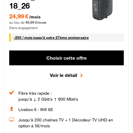
18_26
24,99 € par mois pendant 0 mois puis 49,99 € par mois, Sans engagement
24,99 €
/mois
au lieu de
49,99 €/mois
Sans engagement
25 € par mois
-
25€ / mois
jusqu'à votre 27ème anniversaire
Choisir cette offre
Voir le détail
Fibre très rapide :
jusqu'à ↓ 2 Gbit/s ↑ 800 Mbit/s
Livebox 6 : Wifi 6E
Jusqu’à 200 chaînes TV + 1 Décodeur TV UHD en
option à 5€/mois