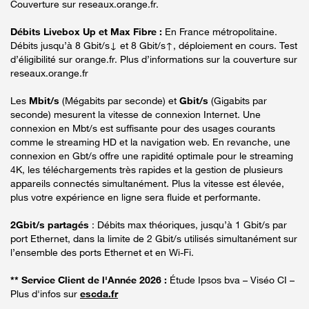
Couverture sur reseaux.orange.fr.
Débits Livebox Up et Max Fibre :
En France métropolitaine.
Débits jusqu’à 8 Gbit/s↓ et 8 Gbit/s↑, déploiement en cours. Test
d’éligibilité sur orange.fr. Plus d’informations sur la couverture sur
reseaux.orange.fr
Les
Mbit/s
(Mégabits par seconde) et
Gbit/s
(Gigabits par
seconde) mesurent la vitesse de connexion Internet. Une
connexion en Mbt/s est suffisante pour des usages courants
comme le streaming HD et la navigation web. En revanche, une
connexion en Gbt/s offre une rapidité optimale pour le streaming
4K, les téléchargements très rapides et la gestion de plusieurs
appareils connectés simultanément. Plus la vitesse est élevée,
plus votre expérience en ligne sera fluide et performante.
2Gbit/s partagés
: Débits max théoriques, jusqu’à 1 Gbit/s par
port Ethernet, dans la limite de 2 Gbit/s utilisés simultanément sur
l’ensemble des ports Ethernet et en Wi-Fi.
** Service Client de l'Année 2026 :
Étude Ipsos bva – Viséo CI –
Plus d'infos sur
escda.fr