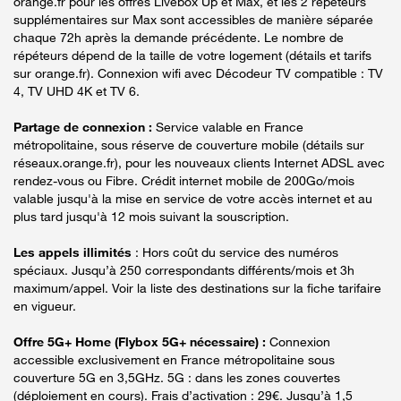
orange.fr pour les offres Livebox Up et Max, et les 2 répéteurs
supplémentaires sur Max sont accessibles de manière séparée
chaque 72h après la demande précédente. Le nombre de
répéteurs dépend de la taille de votre logement (détails et tarifs
sur orange.fr). Connexion wifi avec Décodeur TV compatible : TV
4, TV UHD 4K et TV 6.
Partage de connexion :
Service valable en France
métropolitaine, sous réserve de couverture mobile (détails sur
réseaux.orange.fr), pour les nouveaux clients Internet ADSL avec
rendez-vous ou Fibre. Crédit internet mobile de 200Go/mois
valable jusqu'à la mise en service de votre accès internet et au
plus tard jusqu'à 12 mois suivant la souscription.
Les appels illimités
: Hors coût du service des numéros
spéciaux. Jusqu’à 250 correspondants différents/mois et 3h
maximum/appel. Voir la liste des destinations sur la fiche tarifaire
en vigueur.
Offre 5G+ Home (Flybox 5G+ nécessaire) :
Connexion
accessible exclusivement en France métropolitaine sous
couverture 5G en 3,5GHz. 5G : dans les zones couvertes
(déploiement en cours). Frais d’activation : 29€. Jusqu’à 1,5