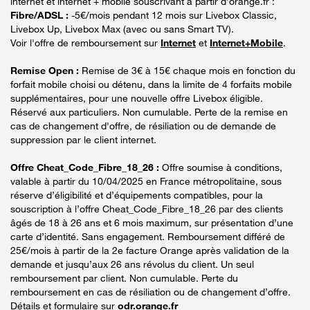
internet et internet + mobile souscrivant à partir d’orange.fr :
Fibre/ADSL :
-5€/mois pendant 12 mois sur Livebox Classic,
Livebox Up, Livebox Max (avec ou sans Smart TV).
Voir l'offre de remboursement sur
Internet
et
Internet+Mobile
.
Remise Open :
Remise de 3€ à 15€ chaque mois en fonction du
forfait mobile choisi ou détenu, dans la limite de 4 forfaits mobile
supplémentaires, pour une nouvelle offre Livebox éligible.
Réservé aux particuliers. Non cumulable. Perte de la remise en
cas de changement d'offre, de résiliation ou de demande de
suppression par le client internet.
Offre Cheat_Code_Fibre_18_26 :
Offre soumise à conditions,
valable à partir du 10/04/2025 en France métropolitaine, sous
réserve d’éligibilité et d’équipements compatibles, pour la
souscription à l’offre Cheat_Code_Fibre_18_26 par des clients
âgés de 18 à 26 ans et 6 mois maximum, sur présentation d’une
carte d’identité. Sans engagement. Remboursement différé de
25€/mois à partir de la 2e facture Orange après validation de la
demande et jusqu’aux 26 ans révolus du client. Un seul
remboursement par client. Non cumulable. Perte du
remboursement en cas de résiliation ou de changement d’offre.
Détails et formulaire sur
odr.orange.fr