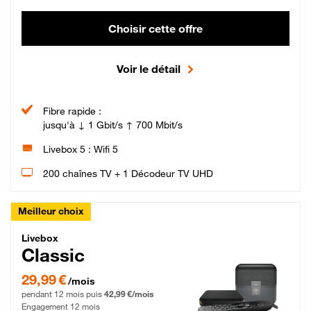
Choisir cette offre
Voir le détail
Fibre rapide :
jusqu'à ↓ 1 Gbit/s ↑ 700 Mbit/s
Livebox 5 : Wifi 5
200 chaînes TV + 1 Décodeur TV UHD
Meilleur choix
Livebox Classic Fibre
Livebox
Classic
29,99 € par mois pendant 12 mois puis 42,99 € par mois, Engagement 12 moi
29,99 €
/mois
pendant 12 mois puis
42,99 €/mois
Engagement 12 mois