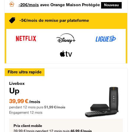
-20€/mois
avec Orange Maison Protégée
Nouveau
-5€/mois de remise par plateforme
Fibre ultra rapide
Livebox Up Fibre
Livebox
Up
39,99 € par mois pendant 12 mois puis 51,99 € par mois, Engagement 12 moi
39,99 €
/mois
pendant 12 mois puis
51,99 €/mois
Engagement 12 mois
Prix client mobile
39,99 €/mois
pendant 12 mois puis
46,99 €/mois