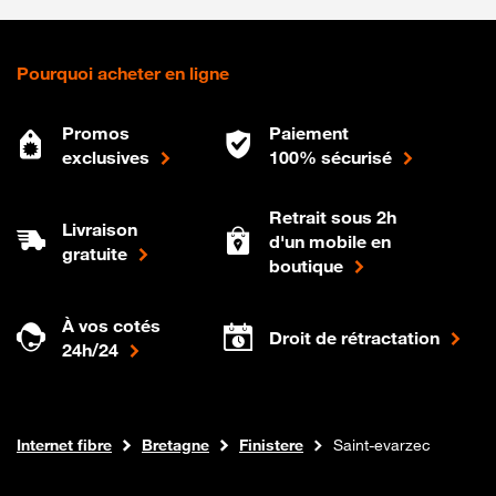
Pourquoi acheter en ligne
Promos
Paiement
exclusives
100% sécurisé
Retrait sous 2h
Livraison
d'un mobile en
gratuite
boutique
À vos cotés
Droit de rétractation
24h/24
Boutique Orange
Internet fibre
Bretagne
Finistere
Saint-evarzec