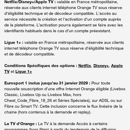
Netflix/Disney+/Apple TV :
valable en France métropolitaine,
réservée aux clients internet téléphone Orange TV sous réserve
d’éligibilité technique et de décodeur compatible. L'accès au
service nécessite la création et l'activation d'un compte auprès
de la plateforme. L’activation pourra également se faire avec les
identifiants habituels dans le cas d’un compte préexistant.
Ligue 1+ :
valable en France métropolitaine, réservée aux clients
internet téléphone Orange TV sous réserve d’éligibilité technique
et de décodeur compatible.
Conditions Spécifiques des options :
Netflix
,
Disney+
,
Apple
TV
et
Ligue 1+
Eurosport 1 inclus jusqu’au 31 janvier 2029 :
Pour toute
nouvelle souscription d’une offre Internet Orange éligible (Livebox
Classic, Livebox Up ou Livebox Max, hors
Cheat_Code_Fibre_18_26 et Séries Spéciales), sur ADSL ou sur
Fibre ou Smart TV. Cette inclusion concerne le flux linéaire de la
chaine (hors contenus à la demande et replay).
La TV d'Orange :
La TV à la demande Accès à certains
programmes (hors films) à partir du lendemain de la diffusion