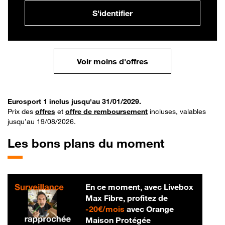
S'identifier
Voir moins d'offres
Eurosport 1 inclus jusqu'au 31/01/2029.
Prix des
offres
et
offre de remboursement
incluses, valables
jusqu’au 19/08/2026.
Les bons plans du moment
En ce moment, avec Livebox
Max Fibre, profitez de
20 € par mois
-
20€/mois
avec Orange
Maison Protégée