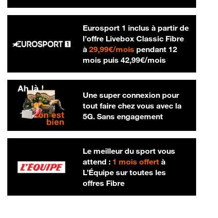
Eurosport 1 inclus à partir de
l’offre Livebox Classic Fibre
29,99 € par mois
à
29,99€/mois
pendant 12
42,99 € par m
mois puis
42,99€/mois
Une super connexion pour
tout faire chez vous avec la
5G. Sans engagement
Le meilleur du sport vous
attend :
1 mois offert
à
L’Équipe sur toutes les
offres Fibre