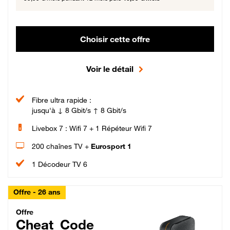
Choisir cette offre
Voir le détail
Fibre ultra rapide :
jusqu'à ↓ 8 Gbit/s ↑ 8 Gbit/s
Livebox 7 : Wifi 7 + 1 Répéteur Wifi 7
200 chaînes TV +
Eurosport 1
1 Décodeur TV 6
Offre - 26 ans
Cheat_Code Fibre_18_26
Offre
Cheat_Code