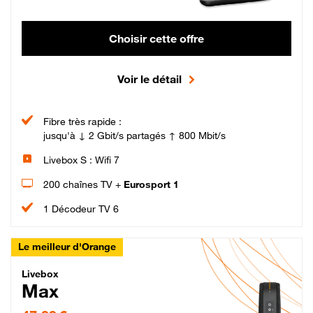
Choisir cette offre
Voir le détail
Fibre très rapide :
jusqu'à ↓ 2 Gbit/s partagés ↑ 800 Mbit/s
Livebox S : Wifi 7
200 chaînes TV +
Eurosport 1
1 Décodeur TV 6
Le meilleur d'Orange
Livebox Max Fibre
Livebox
Max
47,99 € par mois pendant 12 mois puis 57,99 € par mois, Engagement 12 moi