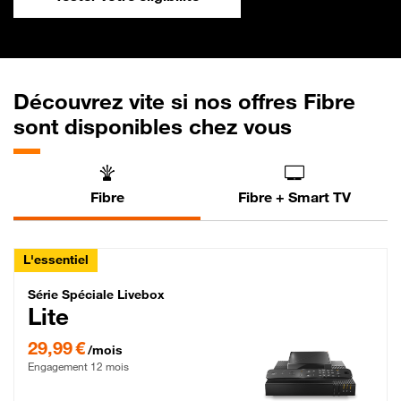
Découvrez vite si nos offres Fibre
sont disponibles chez vous
Fibre
Fibre + Smart TV
L'essentiel
Série Spéciale Livebox Lite Fibre
Série Spéciale Livebox
Lite
29,99 € par mois , Engagement 12 mois
29,99 €
/mois
Engagement 12 mois