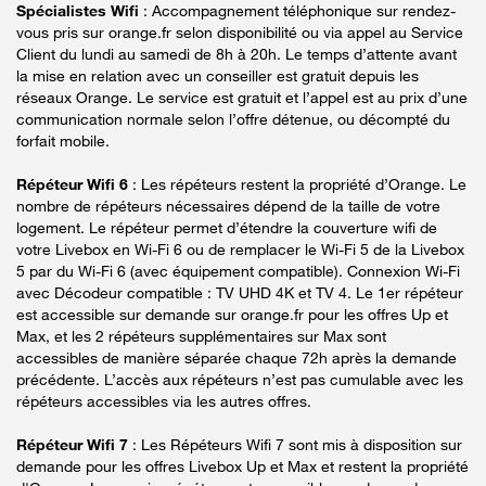
Spécialistes Wifi
: Accompagnement téléphonique sur rendez-
vous pris sur orange.fr selon disponibilité ou via appel au Service
Client du lundi au samedi de 8h à 20h. Le temps d’attente avant
la mise en relation avec un conseiller est gratuit depuis les
réseaux Orange. Le service est gratuit et l’appel est au prix d’une
communication normale selon l’offre détenue, ou décompté du
forfait mobile.
Répéteur Wifi 6
: Les répéteurs restent la propriété d’Orange. Le
nombre de répéteurs nécessaires dépend de la taille de votre
logement. Le répéteur permet d’étendre la couverture wifi de
votre Livebox en Wi-Fi 6 ou de remplacer le Wi-Fi 5 de la Livebox
5 par du Wi-Fi 6 (avec équipement compatible). Connexion Wi-Fi
avec Décodeur compatible : TV UHD 4K et TV 4. Le 1er répéteur
est accessible sur demande sur orange.fr pour les offres Up et
Max, et les 2 répéteurs supplémentaires sur Max sont
accessibles de manière séparée chaque 72h après la demande
précédente. L’accès aux répéteurs n’est pas cumulable avec les
répéteurs accessibles via les autres offres.
Répéteur Wifi 7
: Les Répéteurs Wifi 7 sont mis à disposition sur
demande pour les offres Livebox Up et Max et restent la propriété