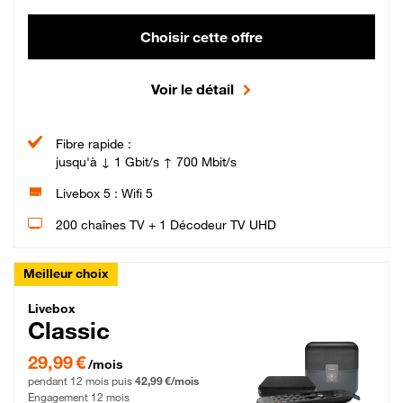
Choisir cette offre
Voir le détail
Fibre rapide :
jusqu'à ↓ 1 Gbit/s ↑ 700 Mbit/s
Livebox 5 : Wifi 5
200 chaînes TV + 1 Décodeur TV UHD
Meilleur choix
Livebox Classic Fibre
Livebox
Classic
29,99 € par mois pendant 12 mois puis 42,99 € par mois, Engagement 12 moi
29,99 €
/mois
pendant 12 mois puis
42,99 €/mois
Engagement 12 mois