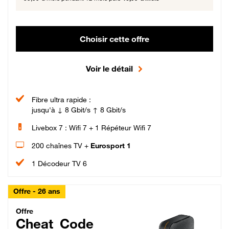
Choisir cette offre
Voir le détail
Fibre ultra rapide :
jusqu'à ↓ 8 Gbit/s ↑ 8 Gbit/s
Livebox 7 : Wifi 7 + 1 Répéteur Wifi 7
200 chaînes TV +
Eurosport 1
1 Décodeur TV 6
Offre - 26 ans
Cheat_Code Fibre_18_26
Offre
Cheat_Code