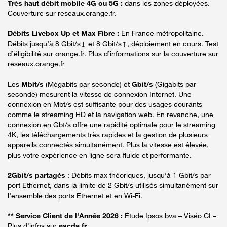
Très haut débit mobile 4G ou 5G :
dans les zones déployées.
Couverture sur reseaux.orange.fr.
Débits Livebox Up et Max Fibre :
En France métropolitaine.
Débits jusqu’à 8 Gbit/s↓ et 8 Gbit/s↑, déploiement en cours. Test
d’éligibilité sur orange.fr. Plus d’informations sur la couverture sur
reseaux.orange.fr
Les
Mbit/s
(Mégabits par seconde) et
Gbit/s
(Gigabits par
seconde) mesurent la vitesse de connexion Internet. Une
connexion en Mbt/s est suffisante pour des usages courants
comme le streaming HD et la navigation web. En revanche, une
connexion en Gbt/s offre une rapidité optimale pour le streaming
4K, les téléchargements très rapides et la gestion de plusieurs
appareils connectés simultanément. Plus la vitesse est élevée,
plus votre expérience en ligne sera fluide et performante.
2Gbit/s partagés
: Débits max théoriques, jusqu’à 1 Gbit/s par
port Ethernet, dans la limite de 2 Gbit/s utilisés simultanément sur
l’ensemble des ports Ethernet et en Wi-Fi.
** Service Client de l'Année 2026 :
Étude Ipsos bva – Viséo CI –
Plus d'infos sur
escda.fr