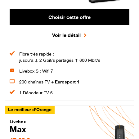
Choisir cette offre
Voir le détail
Fibre très rapide :
jusqu'à ↓ 2 Gbit/s partagés ↑ 800 Mbit/s
Livebox S : Wifi 7
200 chaînes TV +
Eurosport 1
1 Décodeur TV 6
Le meilleur d'Orange
Livebox Max Fibre
Livebox
Max
47,99 € par mois pendant 12 mois puis 57,99 € par mois, Engagement 12 moi