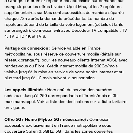
d'Orange. Le premier répéteur est accessible sur demande sur
orange.fr pour les offres Livebox Up et Max, et les 2 répéteurs
supplémentaires sur Max sont accessibles de manière séparée
chaque 72h après la demande précédente. Le nombre de
répéteurs dépend de la taille de votre logement (détails et tarifs
sur orange.fr). Connexion wifi avec Décodeur TV compatible : TV
4, TV UHD 4K et TV 6.
Partage de connexion :
Service valable en France
métropolitaine, sous réserve de couverture mobile (détails sur
réseaux.orange.fr), pour les nouveaux clients Internet ADSL avec
rendez-vous ou Fibre. Crédit internet mobile de 200Go/mois
valable jusqu'à la mise en service de votre accès internet et au
plus tard jusqu'à 12 mois suivant la souscription.
Les appels illimités
: Hors coût du service des numéros
spéciaux. Jusqu’à 250 correspondants différents/mois et 3h
maximum/appel. Voir la liste des destinations sur la fiche tarifaire
en vigueur.
Offre 5G+ Home (Flybox 5G+ nécessaire) :
Connexion
accessible exclusivement en France métropolitaine sous
couverture 5G en 3,5GHz. 5G : dans les zones couvertes