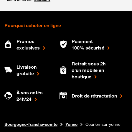
Pourquoi acheter en ligne
Promos
Paiement
exclusives
100% sécurisé
Retrait sous 2h
Livraison
d'un mobile en
gratuite
boutique
À vos cotés
Droit de rétractation
24h/24
Internet fibre
Boutique Orange
Bourgogne-franche-comte
Yonne
Courlon-sur-yonne