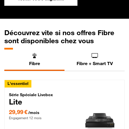
Découvrez vite si nos offres Fibre
sont disponibles chez vous
Fibre
Fibre + Smart TV
L'essentiel
Série Spéciale Livebox Lite Fibre
Série Spéciale Livebox
Lite
29,99 € par mois , Engagement 12 mois
29,99 €
/mois
Engagement 12 mois