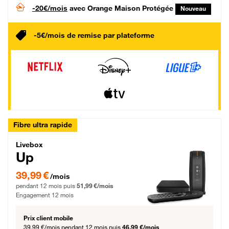
-20€/mois
avec Orange Maison Protégée
Nouveau
-5€/mois de remise par plateforme
Fibre ultra rapide
Livebox Up Fibre
Livebox
Up
39,99 € par mois pendant 12 mois puis 51,99 € par mois, Engagement 12 moi
39,99 €
/mois
pendant 12 mois puis
51,99 €/mois
Engagement 12 mois
Prix client mobile
39,99 €/mois
pendant 12 mois puis
46,99 €/mois