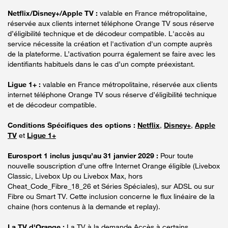
Netflix/Disney+/Apple TV :
valable en France métropolitaine,
réservée aux clients internet téléphone Orange TV sous réserve
d’éligibilité technique et de décodeur compatible. L'accès au
service nécessite la création et l'activation d'un compte auprès
de la plateforme. L’activation pourra également se faire avec les
identifiants habituels dans le cas d’un compte préexistant.
Ligue 1+ :
valable en France métropolitaine, réservée aux clients
internet téléphone Orange TV sous réserve d’éligibilité technique
et de décodeur compatible.
Conditions Spécifiques des options :
Netflix
,
Disney+
,
Apple
TV
et
Ligue 1+
Eurosport 1 inclus jusqu’au 31 janvier 2029 :
Pour toute
nouvelle souscription d’une offre Internet Orange éligible (Livebox
Classic, Livebox Up ou Livebox Max, hors
Cheat_Code_Fibre_18_26 et Séries Spéciales), sur ADSL ou sur
Fibre ou Smart TV. Cette inclusion concerne le flux linéaire de la
chaine (hors contenus à la demande et replay).
La TV d'Orange :
La TV à la demande Accès à certains