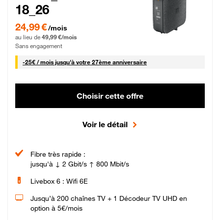
18_26
24,99 € par mois pendant 0 mois puis 49,99 € par mois, Sans engagement
24,99 €
/mois
au lieu de
49,99 €/mois
Sans engagement
25 € par mois
-
25€ / mois
jusqu'à votre 27ème anniversaire
Choisir cette offre
Voir le détail
Fibre très rapide :
jusqu'à ↓ 2 Gbit/s ↑ 800 Mbit/s
Livebox 6 : Wifi 6E
Jusqu’à 200 chaînes TV + 1 Décodeur TV UHD en
option à 5€/mois