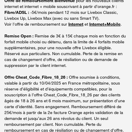
Offre de remboursement Bienvenue
pour les nouveaux clients
internet et internet + mobile souscrivant à partir d’orange.fr :
Fibre/ADSL :
-5€/mois pendant 12 mois sur Livebox Classic,
Livebox Up, Livebox Max (avec ou sans Smart TV).
Voir l'offre de remboursement sur
Internet
et
Internet+Mobile
.
Remise Open :
Remise de 3€ à 15€ chaque mois en fonction du
forfait mobile choisi ou détenu, dans la limite de 4 forfaits mobile
supplémentaires, pour une nouvelle offre Livebox éligible.
Réservé aux particuliers. Non cumulable. Perte de la remise en
cas de changement d'offre, de résiliation ou de demande de
suppression par le client internet.
Offre Cheat_Code_Fibre_18_26 :
Offre soumise à conditions,
valable à partir du 10/04/2025 en France métropolitaine, sous
réserve d’éligibilité et d’équipements compatibles, pour la
souscription à l’offre Cheat_Code_Fibre_18_26 par des clients
âgés de 18 à 26 ans et 6 mois maximum, sur présentation d’une
carte d’identité. Sans engagement. Remboursement différé de
25€/mois à partir de la 2e facture Orange après validation de la
demande et jusqu’aux 26 ans révolus du client. Un seul
remboursement par client. Non cumulable. Perte du
remboursement en cas de résiliation ou de changement d’offre.