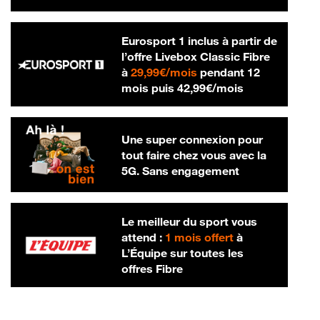
Eurosport 1 inclus à partir de
l’offre Livebox Classic Fibre
29,99 € par mois
à
29,99€/mois
pendant 12
42,99 € par m
mois puis
42,99€/mois
Une super connexion pour
tout faire chez vous avec la
5G. Sans engagement
Le meilleur du sport vous
attend :
1 mois offert
à
L’Équipe sur toutes les
offres Fibre