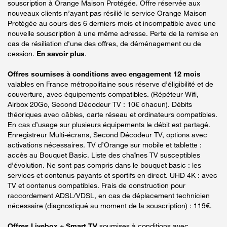
souscription à Orange Maison Protégée. Offre réservée aux
nouveaux clients n’ayant pas résilié le service Orange Maison
Protégée au cours des 6 derniers mois et incompatible avec une
nouvelle souscription à une même adresse. Perte de la remise en
cas de résiliation d’une des offres, de déménagement ou de
cession.
En savoir plus
.
Offres soumises à conditions avec engagement 12 mois
valables en France métropolitaine sous réserve d’éligibilité et de
couverture, avec équipements compatibles. (Répéteur Wifi,
Airbox 20Go, Second Décodeur TV : 10€ chacun). Débits
théoriques avec câbles, carte réseau et ordinateurs compatibles.
En cas d’usage sur plusieurs équipements le débit est partagé.
Enregistreur Multi-écrans, Second Décodeur TV, options avec
activations nécessaires. TV d’Orange sur mobile et tablette :
accès au Bouquet Basic. Liste des chaînes TV susceptibles
d’évolution. Ne sont pas compris dans le bouquet basic : les
services et contenus payants et sportifs en direct. UHD 4K : avec
TV et contenus compatibles. Frais de construction pour
raccordement ADSL/VDSL, en cas de déplacement technicien
nécessaire (diagnostiqué au moment de la souscription) : 119€.
Offres Livebox + Smart TV
soumises à conditions avec