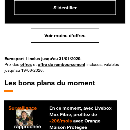
S'identifier
Voir moins d'offres
Eurosport 1 inclus jusqu'au 31/01/2029.
Prix des
offres
et
offre de remboursement
incluses, valables
jusqu’au 19/08/2026.
Les bons plans du moment
En ce moment, avec Livebox
Max Fibre, profitez de
20 € par mois
-
20€/mois
avec Orange
Maison Protégée