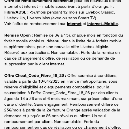
Offre de remboursement Bienvenue
pour les nouveaux clients
internet et internet + mobile souscrivant à partir d’orange.fr :
Fibre/ADSL :
-5€/mois pendant 12 mois sur Livebox Classic,
Livebox Up, Livebox Max (avec ou sans Smart TV).
Voir l'offre de remboursement sur
Internet
et
Internet+Mobile
.
Remise Open :
Remise de 3€ à 15€ chaque mois en fonction du
forfait mobile choisi ou détenu, dans la limite de 4 forfaits mobile
supplémentaires, pour une nouvelle offre Livebox éligible.
Réservé aux particuliers. Non cumulable. Perte de la remise en
cas de changement d'offre, de résiliation ou de demande de
suppression par le client internet.
Offre Cheat_Code_Fibre_18_26 :
Offre soumise à conditions,
valable à partir du 10/04/2025 en France métropolitaine, sous
réserve d’éligibilité et d’équipements compatibles, pour la
souscription à l’offre Cheat_Code_Fibre_18_26 par des clients
âgés de 18 à 26 ans et 6 mois maximum, sur présentation d’une
carte d’identité. Sans engagement. Remboursement différé de
25€/mois à partir de la 2e facture Orange après validation de la
demande et jusqu’aux 26 ans révolus du client. Un seul
remboursement par client. Non cumulable. Perte du
remboursement en cas de résiliation ou de changement d’offre.