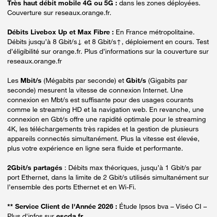
Très haut débit mobile 4G ou 5G :
dans les zones déployées.
Couverture sur reseaux.orange.fr.
Débits Livebox Up et Max Fibre :
En France métropolitaine.
Débits jusqu’à 8 Gbit/s↓ et 8 Gbit/s↑, déploiement en cours. Test
d’éligibilité sur orange.fr. Plus d’informations sur la couverture sur
reseaux.orange.fr
Les
Mbit/s
(Mégabits par seconde) et
Gbit/s
(Gigabits par
seconde) mesurent la vitesse de connexion Internet. Une
connexion en Mbt/s est suffisante pour des usages courants
comme le streaming HD et la navigation web. En revanche, une
connexion en Gbt/s offre une rapidité optimale pour le streaming
4K, les téléchargements très rapides et la gestion de plusieurs
appareils connectés simultanément. Plus la vitesse est élevée,
plus votre expérience en ligne sera fluide et performante.
2Gbit/s partagés
: Débits max théoriques, jusqu’à 1 Gbit/s par
port Ethernet, dans la limite de 2 Gbit/s utilisés simultanément sur
l’ensemble des ports Ethernet et en Wi-Fi.
** Service Client de l'Année 2026 :
Étude Ipsos bva – Viséo CI –
Plus d'infos sur
escda.fr