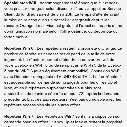
Spécialistes Wifi
: Accompagnement téléphonique sur rendez-
vous pris sur orange.fr selon disponibilité ou via appel au Service
Client du lundi au samedi de 8h à 20h. Le temps d’attente avant
la mise en relation avec un conseiller est gratuit depuis les
réseaux Orange. Le service est gratuit et l’appel est au prix d’une
communication normale selon l’offre détenue, ou décompté du
forfait mobile.
Répéteur Wifi 6
: Les répéteurs restent la propriété d’Orange. Le
nombre de répéteurs nécessaires dépend de la taille de votre
logement. Le répéteur permet d’étendre la couverture wifi de
votre Livebox en Wi-Fi 6 ou de remplacer le Wi-Fi 5 de la Livebox
5 par du Wi-Fi 6 (avec équipement compatible). Connexion Wi-Fi
avec Décodeur compatible : TV UHD 4K et TV 4. Le 1er répéteur
est accessible sur demande sur orange.fr pour les offres Up et
Max, et les 2 répéteurs supplémentaires sur Max sont
accessibles de manière séparée chaque 72h après la demande
précédente. L’accès aux répéteurs n’est pas cumulable avec les
répéteurs accessibles via les autres offres.
Répéteur Wifi 7
: Les Répéteurs Wifi 7 sont mis à disposition sur
demande pour les offres Livebox Up et Max et restent la propriété