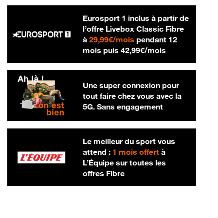
Eurosport 1 inclus à partir de
l’offre Livebox Classic Fibre
29,99 € par mois
à
29,99€/mois
pendant 12
42,99 € par m
mois puis
42,99€/mois
Une super connexion pour
tout faire chez vous avec la
5G. Sans engagement
Le meilleur du sport vous
attend :
1 mois offert
à
L’Équipe sur toutes les
offres Fibre