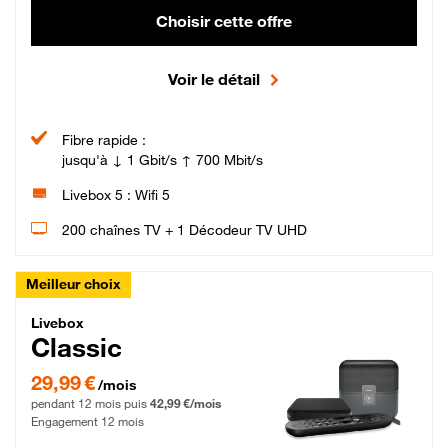
Choisir cette offre
Voir le détail
Fibre rapide :
jusqu'à ↓ 1 Gbit/s ↑ 700 Mbit/s
Livebox 5 : Wifi 5
200 chaînes TV + 1 Décodeur TV UHD
Meilleur choix
Livebox Classic Fibre
Livebox
Classic
29,99 € par mois pendant 12 mois puis 42,99 € par mois, Engagement 12 moi
29,99 €
/mois
pendant 12 mois puis
42,99 €/mois
Engagement 12 mois