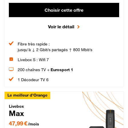
Choisir cette offre
Voir le détail
Fibre très rapide :
jusqu'à ↓ 2 Gbit/s partagés ↑ 800 Mbit/s
Livebox S : Wifi 7
200 chaînes TV +
Eurosport 1
1 Décodeur TV 6
Le meilleur d'Orange
Livebox Max Fibre
Livebox
Max
47,99 € par mois pendant 12 mois puis 57,99 € par mois, Engagement 12 moi
47,99 €
/mois