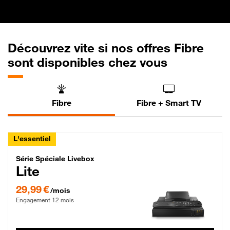
Découvrez vite si nos offres Fibre
sont disponibles chez vous
Fibre
Fibre + Smart TV
L'essentiel
Série Spéciale Livebox Lite Fibre
Série Spéciale Livebox
Lite
29,99 € par mois , Engagement 12 mois
29,99 €
/mois
Engagement 12 mois