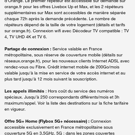
d'Orange. Le premier répéteur est accessible sur demande sur
orange.fr pour les offres Livebox Up et Max, et les 2 répéteurs
supplémentaires sur Max sont accessibles de manière séparée
chaque 72h après la demande précédente. Le nombre de
répéteurs dépend de la taille de votre logement (détails et tarifs
sur orange.fr). Connexion wifi avec Décodeur TV compatible : TV
4, TV UHD 4K et TV 6.
Partage de connexion :
Service valable en France
métropolitaine, sous réserve de couverture mobile (détails sur
réseaux.orange.fr), pour les nouveaux clients Internet ADSL avec
rendez-vous ou Fibre. Crédit internet mobile de 200Go/mois
valable jusqu'à la mise en service de votre accès internet et au
plus tard jusqu'à 12 mois suivant la souscription.
Les appels illimités
: Hors coût du service des numéros
spéciaux. Jusqu’à 250 correspondants différents/mois et 3h
maximum/appel. Voir la liste des destinations sur la fiche tarifaire
en vigueur.
Offre 5G+ Home (Flybox 5G+ nécessaire) :
Connexion
accessible exclusivement en France métropolitaine sous
couverture 5G en 3,5GHz. 5G : dans les zones couvertes