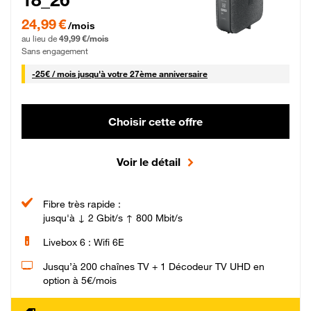
24,99 € par mois pendant 0 mois puis 49,99 € par mois, Sans engagement
24,99 €
/mois
au lieu de
49,99 €/mois
Sans engagement
25 € par mois
-
25€ / mois
jusqu'à votre 27ème anniversaire
Choisir cette offre
Voir le détail
Fibre très rapide :
jusqu'à ↓ 2 Gbit/s ↑ 800 Mbit/s
Livebox 6 : Wifi 6E
Jusqu’à 200 chaînes TV + 1 Décodeur TV UHD en
option à 5€/mois