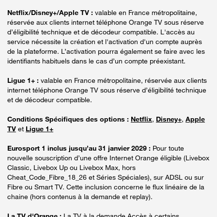
Netflix/Disney+/Apple TV :
valable en France métropolitaine,
réservée aux clients internet téléphone Orange TV sous réserve
d’éligibilité technique et de décodeur compatible. L'accès au
service nécessite la création et l'activation d'un compte auprès
de la plateforme. L’activation pourra également se faire avec les
identifiants habituels dans le cas d’un compte préexistant.
Ligue 1+ :
valable en France métropolitaine, réservée aux clients
internet téléphone Orange TV sous réserve d’éligibilité technique
et de décodeur compatible.
Conditions Spécifiques des options :
Netflix
,
Disney+
,
Apple
TV
et
Ligue 1+
Eurosport 1 inclus jusqu’au 31 janvier 2029 :
Pour toute
nouvelle souscription d’une offre Internet Orange éligible (Livebox
Classic, Livebox Up ou Livebox Max, hors
Cheat_Code_Fibre_18_26 et Séries Spéciales), sur ADSL ou sur
Fibre ou Smart TV. Cette inclusion concerne le flux linéaire de la
chaine (hors contenus à la demande et replay).
La TV d'Orange :
La TV à la demande Accès à certains