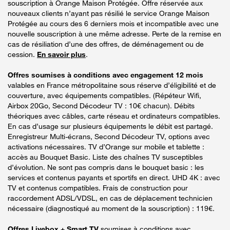
souscription à Orange Maison Protégée. Offre réservée aux
nouveaux clients n’ayant pas résilié le service Orange Maison
Protégée au cours des 6 derniers mois et incompatible avec une
nouvelle souscription à une même adresse. Perte de la remise en
cas de résiliation d’une des offres, de déménagement ou de
cession.
En savoir plus
.
Offres soumises à conditions avec engagement 12 mois
valables en France métropolitaine sous réserve d’éligibilité et de
couverture, avec équipements compatibles. (Répéteur Wifi,
Airbox 20Go, Second Décodeur TV : 10€ chacun). Débits
théoriques avec câbles, carte réseau et ordinateurs compatibles.
En cas d’usage sur plusieurs équipements le débit est partagé.
Enregistreur Multi-écrans, Second Décodeur TV, options avec
activations nécessaires. TV d’Orange sur mobile et tablette :
accès au Bouquet Basic. Liste des chaînes TV susceptibles
d’évolution. Ne sont pas compris dans le bouquet basic : les
services et contenus payants et sportifs en direct. UHD 4K : avec
TV et contenus compatibles. Frais de construction pour
raccordement ADSL/VDSL, en cas de déplacement technicien
nécessaire (diagnostiqué au moment de la souscription) : 119€.
Offres Livebox + Smart TV
soumises à conditions avec