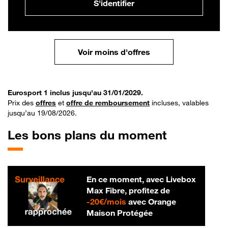
S'identifier
Voir moins d'offres
Eurosport 1 inclus jusqu'au 31/01/2029.
Prix des
offres
et
offre de remboursement
incluses, valables
jusqu’au 19/08/2026.
Les bons plans du moment
En ce moment, avec Livebox
Max Fibre, profitez de
20 € par mois
-
20€/mois
avec Orange
Maison Protégée