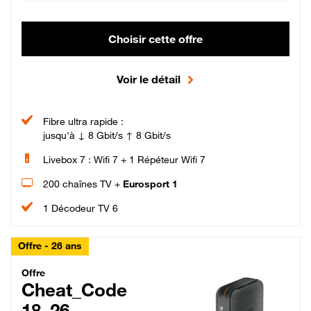
Choisir cette offre
Voir le détail
Fibre ultra rapide :
jusqu'à ↓ 8 Gbit/s ↑ 8 Gbit/s
Livebox 7 : Wifi 7 + 1 Répéteur Wifi 7
200 chaînes TV +
Eurosport 1
1 Décodeur TV 6
Offre - 26 ans
Cheat_Code Fibre_18_26
Offre
Cheat_Code
18_26