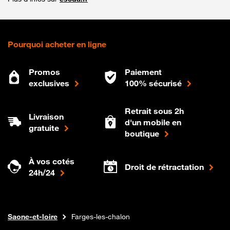
Pourquoi acheter en ligne
Promos
Paiement
exclusives
100% sécurisé
Retrait sous 2h
Livraison
d'un mobile en
gratuite
boutique
À vos cotés
Droit de rétractation
24h/24
Internet fibre
Boutique Orange
Bourgogne-franche-comte
Saone-et-loire
Farges-les-chalon