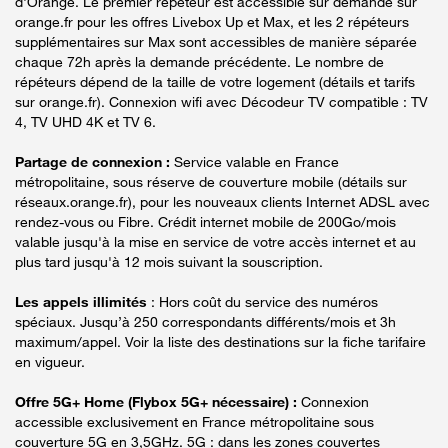
d'Orange. Le premier répéteur est accessible sur demande sur
orange.fr pour les offres Livebox Up et Max, et les 2 répéteurs
supplémentaires sur Max sont accessibles de manière séparée
chaque 72h après la demande précédente. Le nombre de
répéteurs dépend de la taille de votre logement (détails et tarifs
sur orange.fr). Connexion wifi avec Décodeur TV compatible : TV
4, TV UHD 4K et TV 6.
Partage de connexion :
Service valable en France
métropolitaine, sous réserve de couverture mobile (détails sur
réseaux.orange.fr), pour les nouveaux clients Internet ADSL avec
rendez-vous ou Fibre. Crédit internet mobile de 200Go/mois
valable jusqu'à la mise en service de votre accès internet et au
plus tard jusqu'à 12 mois suivant la souscription.
Les appels illimités
: Hors coût du service des numéros
spéciaux. Jusqu’à 250 correspondants différents/mois et 3h
maximum/appel. Voir la liste des destinations sur la fiche tarifaire
en vigueur.
Offre 5G+ Home (Flybox 5G+ nécessaire) :
Connexion
accessible exclusivement en France métropolitaine sous
couverture 5G en 3,5GHz. 5G : dans les zones couvertes