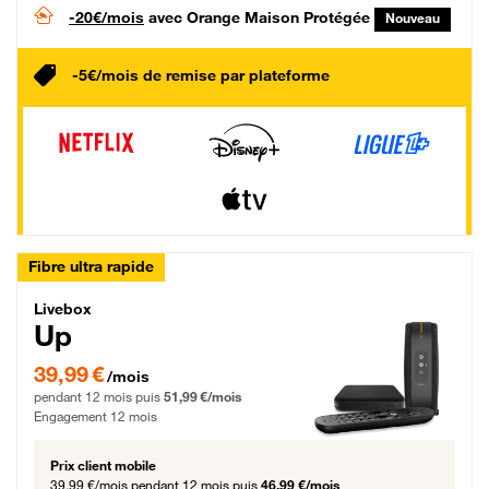
-20€/mois
avec Orange Maison Protégée
Nouveau
-5€/mois de remise par plateforme
Fibre ultra rapide
Livebox Up Fibre
Livebox
Up
39,99 € par mois pendant 12 mois puis 51,99 € par mois, Engagement 12 moi
39,99 €
/mois
pendant 12 mois puis
51,99 €/mois
Engagement 12 mois
Prix client mobile
39,99 €/mois
pendant 12 mois puis
46,99 €/mois