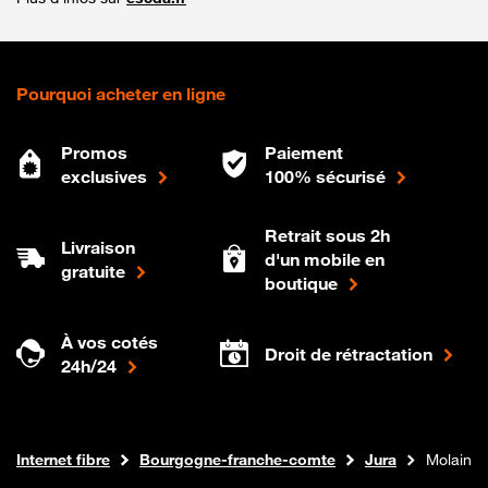
Pourquoi acheter en ligne
Promos
Paiement
exclusives
100% sécurisé
Retrait sous 2h
Livraison
d'un mobile en
gratuite
boutique
À vos cotés
Droit de rétractation
24h/24
Boutique Orange
Internet fibre
Bourgogne-franche-comte
Jura
Molain