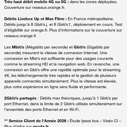
Très haut débit mobile 4G ou 5G :
dans les zones déployées.
Couverture sur reseaux.orange.fr.
Débits Livebox Up et Max Fibre :
En France métropolitaine.
Débits jusqu’à 8 Gbit/s↓ et 8 Gbit/s↑, déploiement en cours. Test
d’éligibilité sur orange.fr. Plus d’informations sur la couverture sur
reseaux.orange.fr
Les
Mbit/s
(Mégabits par seconde) et
Gbit/s
(Gigabits par
seconde) mesurent la vitesse de connexion Internet. Une
connexion en Mbt/s est suffisante pour des usages courants
comme le streaming HD et la navigation web. En revanche, une
connexion en Gbt/s offre une rapidité optimale pour le streaming
4K, les téléchargements très rapides et la gestion de plusieurs
appareils connectés simultanément. Plus la vitesse est élevée,
plus votre expérience en ligne sera fluide et performante.
2Gbit/s partagés
: Débits max théoriques, jusqu’à 1 Gbit/s par
port Ethernet, dans la limite de 2 Gbit/s utilisés simultanément sur
l’ensemble des ports Ethernet et en Wi-Fi.
** Service Client de l'Année 2026 :
Étude Ipsos bva – Viséo CI –
Plus d'infos sur
escda.fr