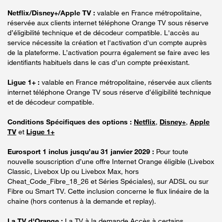
Netflix/Disney+/Apple TV :
valable en France métropolitaine,
réservée aux clients internet téléphone Orange TV sous réserve
d’éligibilité technique et de décodeur compatible. L'accès au
service nécessite la création et l'activation d'un compte auprès
de la plateforme. L’activation pourra également se faire avec les
identifiants habituels dans le cas d’un compte préexistant.
Ligue 1+ :
valable en France métropolitaine, réservée aux clients
internet téléphone Orange TV sous réserve d’éligibilité technique
et de décodeur compatible.
Conditions Spécifiques des options :
Netflix
,
Disney+
,
Apple
TV
et
Ligue 1+
Eurosport 1 inclus jusqu’au 31 janvier 2029 :
Pour toute
nouvelle souscription d’une offre Internet Orange éligible (Livebox
Classic, Livebox Up ou Livebox Max, hors
Cheat_Code_Fibre_18_26 et Séries Spéciales), sur ADSL ou sur
Fibre ou Smart TV. Cette inclusion concerne le flux linéaire de la
chaine (hors contenus à la demande et replay).
La TV d'Orange :
La TV à la demande Accès à certains