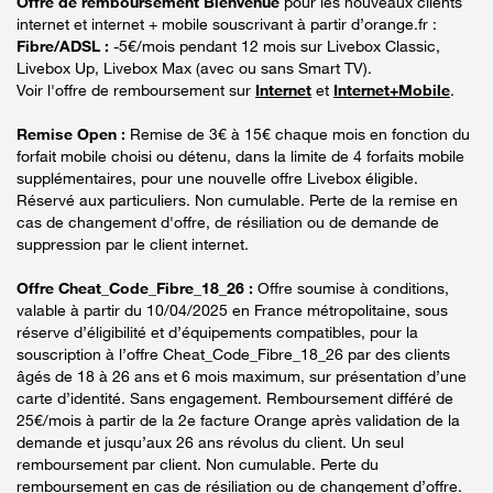
Offre de remboursement Bienvenue
pour les nouveaux clients
internet et internet + mobile souscrivant à partir d’orange.fr :
Fibre/ADSL :
-5€/mois pendant 12 mois sur Livebox Classic,
Livebox Up, Livebox Max (avec ou sans Smart TV).
Voir l'offre de remboursement sur
Internet
et
Internet+Mobile
.
Remise Open :
Remise de 3€ à 15€ chaque mois en fonction du
forfait mobile choisi ou détenu, dans la limite de 4 forfaits mobile
supplémentaires, pour une nouvelle offre Livebox éligible.
Réservé aux particuliers. Non cumulable. Perte de la remise en
cas de changement d'offre, de résiliation ou de demande de
suppression par le client internet.
Offre Cheat_Code_Fibre_18_26 :
Offre soumise à conditions,
valable à partir du 10/04/2025 en France métropolitaine, sous
réserve d’éligibilité et d’équipements compatibles, pour la
souscription à l’offre Cheat_Code_Fibre_18_26 par des clients
âgés de 18 à 26 ans et 6 mois maximum, sur présentation d’une
carte d’identité. Sans engagement. Remboursement différé de
25€/mois à partir de la 2e facture Orange après validation de la
demande et jusqu’aux 26 ans révolus du client. Un seul
remboursement par client. Non cumulable. Perte du
remboursement en cas de résiliation ou de changement d’offre.