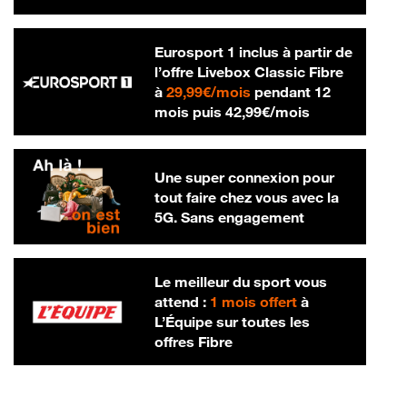
Eurosport 1 inclus à partir de
l’offre Livebox Classic Fibre
29,99 € par mois
à
29,99€/mois
pendant 12
42,99 € par m
mois puis
42,99€/mois
Une super connexion pour
tout faire chez vous avec la
5G. Sans engagement
Le meilleur du sport vous
attend :
1 mois offert
à
L’Équipe sur toutes les
offres Fibre