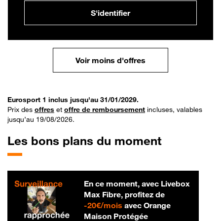
S'identifier
Voir moins d'offres
Eurosport 1 inclus jusqu'au 31/01/2029.
Prix des
offres
et
offre de remboursement
incluses, valables
jusqu’au 19/08/2026.
Les bons plans du moment
En ce moment, avec Livebox
Max Fibre, profitez de
20 € par mois
-
20€/mois
avec Orange
Maison Protégée