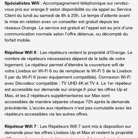
Spécialistes Wifi
: Accompagnement téléphonique sur rendez-
vous pris sur orange.fr selon disponibilité ou via appel au Service
Client du lundi au samedi de 8h à 20h. Le temps d’attente avant
la mise en relation avec un conseiller est gratuit depuis les
réseaux Orange. Le service est gratuit et l’appel est au prix d’une
communication normale selon l’offre détenue, ou décompté du
forfait mobile.
Répéteur Wifi 6
: Les répéteurs restent la propriété d’Orange. Le
nombre de répéteurs nécessaires dépend de la taille de votre
logement. Le répéteur permet d’étendre la couverture wifi de
votre Livebox en Wi-Fi 6 ou de remplacer le Wi-Fi 5 de la Livebox
5 par du Wi-Fi 6 (avec équipement compatible). Connexion Wi-Fi
avec Décodeur compatible : TV UHD 4K et TV 4. Le 1er répéteur
est accessible sur demande sur orange.fr pour les offres Up et
Max, et les 2 répéteurs supplémentaires sur Max sont
accessibles de manière séparée chaque 72h après la demande
précédente. L’accès aux répéteurs n’est pas cumulable avec les
répéteurs accessibles via les autres offres.
Répéteur Wifi 7
: Les Répéteurs Wifi 7 sont mis à disposition sur
demande pour les offres Livebox Up et Max et restent la propriété