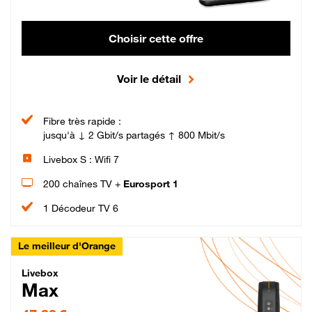
Choisir cette offre
Voir le détail
Fibre très rapide :
jusqu'à ↓ 2 Gbit/s partagés ↑ 800 Mbit/s
Livebox S : Wifi 7
200 chaînes TV +
Eurosport 1
1 Décodeur TV 6
Le meilleur d'Orange
Livebox Max Fibre
Livebox
Max
47,99 € par mois pendant 12 mois puis 57,99 € par mois, Engagement 12 moi