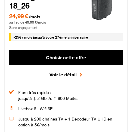
18_26
24,99 € par mois pendant 0 mois puis 49,99 € par mois, Sans engagement
24,99 €
/mois
au lieu de
49,99 €/mois
Sans engagement
25 € par mois
-
25€ / mois
jusqu'à votre 27ème anniversaire
Choisir cette offre
Voir le détail
Fibre très rapide :
jusqu'à ↓ 2 Gbit/s ↑ 800 Mbit/s
Livebox 6 : Wifi 6E
Jusqu’à 200 chaînes TV + 1 Décodeur TV UHD en
option à 5€/mois