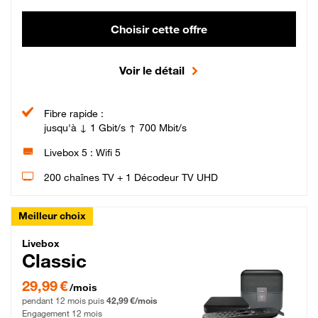
Choisir cette offre
Voir le détail
Fibre rapide :
jusqu'à ↓ 1 Gbit/s ↑ 700 Mbit/s
Livebox 5 : Wifi 5
200 chaînes TV + 1 Décodeur TV UHD
Meilleur choix
Livebox Classic Fibre
Livebox
Classic
29,99 € par mois pendant 12 mois puis 42,99 € par mois, Engagement 12 moi
29,99 €
/mois
pendant 12 mois puis
42,99 €/mois
Engagement 12 mois