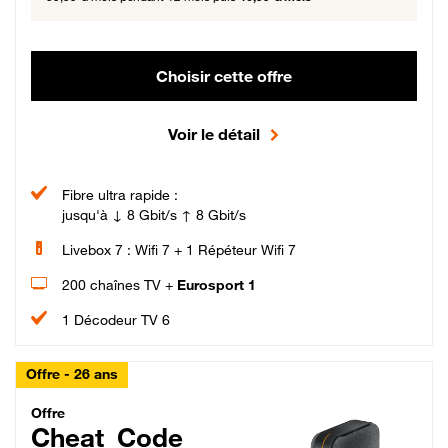
Choisir cette offre
Voir le détail
Fibre ultra rapide :
jusqu'à ↓ 8 Gbit/s ↑ 8 Gbit/s
Livebox 7 : Wifi 7 + 1 Répéteur Wifi 7
200 chaînes TV +
Eurosport 1
1 Décodeur TV 6
Offre - 26 ans
Cheat_Code Fibre_18_26
Offre
Cheat_Code