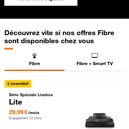
Découvrez vite si nos offres Fibre
sont disponibles chez vous
Fibre
Fibre + Smart TV
L'essentiel
Série Spéciale Livebox Lite Fibre
Série Spéciale Livebox
Lite
29,99 € par mois , Engagement 12 mois
29,99 €
/mois
Engagement 12 mois