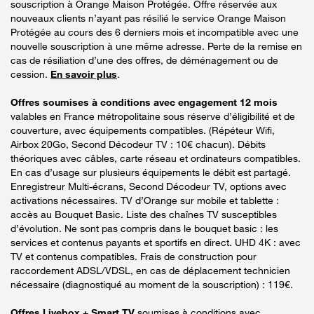
souscription à Orange Maison Protégée. Offre réservée aux
nouveaux clients n’ayant pas résilié le service Orange Maison
Protégée au cours des 6 derniers mois et incompatible avec une
nouvelle souscription à une même adresse. Perte de la remise en
cas de résiliation d’une des offres, de déménagement ou de
cession.
En savoir plus
.
Offres soumises à conditions avec engagement 12 mois
valables en France métropolitaine sous réserve d’éligibilité et de
couverture, avec équipements compatibles. (Répéteur Wifi,
Airbox 20Go, Second Décodeur TV : 10€ chacun). Débits
théoriques avec câbles, carte réseau et ordinateurs compatibles.
En cas d’usage sur plusieurs équipements le débit est partagé.
Enregistreur Multi-écrans, Second Décodeur TV, options avec
activations nécessaires. TV d’Orange sur mobile et tablette :
accès au Bouquet Basic. Liste des chaînes TV susceptibles
d’évolution. Ne sont pas compris dans le bouquet basic : les
services et contenus payants et sportifs en direct. UHD 4K : avec
TV et contenus compatibles. Frais de construction pour
raccordement ADSL/VDSL, en cas de déplacement technicien
nécessaire (diagnostiqué au moment de la souscription) : 119€.
Offres Livebox + Smart TV
soumises à conditions avec