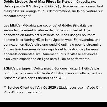
Débits Livebox Up et Max Fibre :
En France métropolitaine.
Débits jusqu’à 8 Gbit/s↓ et 8 Gbit/s↑, déploiement en cours. Test
d’éligibilité sur orange.fr. Plus d’informations sur la couverture sur
reseaux.orange.fr
Les
Mbit/s
(Mégabits par seconde) et
Gbit/s
(Gigabits par
seconde) mesurent la vitesse de connexion Internet. Une
connexion en Mbt/s est suffisante pour des usages courants
comme le streaming HD et la navigation web. En revanche, une
connexion en Gbt/s offre une rapidité optimale pour le streaming
4K, les téléchargements très rapides et la gestion de plusieurs
appareils connectés simultanément. Plus la vitesse est élevée,
plus votre expérience en ligne sera fluide et performante.
2Gbit/s partagés
: Débits max théoriques, jusqu’à 1 Gbit/s par
port Ethernet, dans la limite de 2 Gbit/s utilisés simultanément sur
l’ensemble des ports Ethernet et en Wi-Fi.
** Service Client de l'Année 2026 :
Étude Ipsos bva – Viséo CI –
Plus d'infos sur
escda.fr