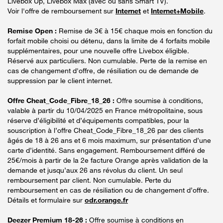
Livebox Up, Livebox Max (avec ou sans Smart TV).
Voir l'offre de remboursement sur
Internet
et
Internet+Mobile
.
Remise Open :
Remise de 3€ à 15€ chaque mois en fonction du
forfait mobile choisi ou détenu, dans la limite de 4 forfaits mobile
supplémentaires, pour une nouvelle offre Livebox éligible.
Réservé aux particuliers. Non cumulable. Perte de la remise en
cas de changement d'offre, de résiliation ou de demande de
suppression par le client internet.
Offre Cheat_Code_Fibre_18_26 :
Offre soumise à conditions,
valable à partir du 10/04/2025 en France métropolitaine, sous
réserve d’éligibilité et d’équipements compatibles, pour la
souscription à l’offre Cheat_Code_Fibre_18_26 par des clients
âgés de 18 à 26 ans et 6 mois maximum, sur présentation d’une
carte d’identité. Sans engagement. Remboursement différé de
25€/mois à partir de la 2e facture Orange après validation de la
demande et jusqu’aux 26 ans révolus du client. Un seul
remboursement par client. Non cumulable. Perte du
remboursement en cas de résiliation ou de changement d’offre.
Détails et formulaire sur
odr.orange.fr
Deezer Premium 18-26 :
Offre soumise à conditions en