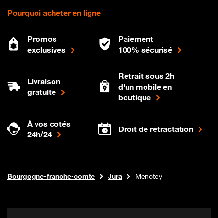
Pourquoi acheter en ligne
Promos
Paiement
exclusives
100% sécurisé
Retrait sous 2h
Livraison
d'un mobile en
gratuite
boutique
À vos cotés
Droit de rétractation
24h/24
Internet fibre
Boutique Orange
Bourgogne-franche-comte
Jura
Menotey