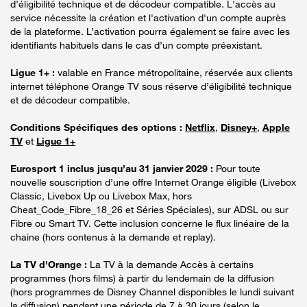
d’éligibilité technique et de décodeur compatible. L'accès au
service nécessite la création et l'activation d'un compte auprès
de la plateforme. L’activation pourra également se faire avec les
identifiants habituels dans le cas d’un compte préexistant.
Ligue 1+ :
valable en France métropolitaine, réservée aux clients
internet téléphone Orange TV sous réserve d’éligibilité technique
et de décodeur compatible.
Conditions Spécifiques des options :
Netflix
,
Disney+
,
Apple
TV
et
Ligue 1+
Eurosport 1 inclus jusqu’au 31 janvier 2029 :
Pour toute
nouvelle souscription d’une offre Internet Orange éligible (Livebox
Classic, Livebox Up ou Livebox Max, hors
Cheat_Code_Fibre_18_26 et Séries Spéciales), sur ADSL ou sur
Fibre ou Smart TV. Cette inclusion concerne le flux linéaire de la
chaine (hors contenus à la demande et replay).
La TV d'Orange :
La TV à la demande Accès à certains
programmes (hors films) à partir du lendemain de la diffusion
(hors programmes de Disney Channel disponibles le lundi suivant
la diffusion) pendant une période de 7 à 30 jours (selon le