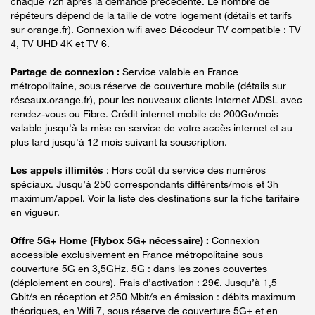
chaque 72h après la demande précédente. Le nombre de
répéteurs dépend de la taille de votre logement (détails et tarifs
sur orange.fr). Connexion wifi avec Décodeur TV compatible : TV
4, TV UHD 4K et TV 6.
Partage de connexion :
Service valable en France
métropolitaine, sous réserve de couverture mobile (détails sur
réseaux.orange.fr), pour les nouveaux clients Internet ADSL avec
rendez-vous ou Fibre. Crédit internet mobile de 200Go/mois
valable jusqu'à la mise en service de votre accès internet et au
plus tard jusqu'à 12 mois suivant la souscription.
Les appels illimités
: Hors coût du service des numéros
spéciaux. Jusqu’à 250 correspondants différents/mois et 3h
maximum/appel. Voir la liste des destinations sur la fiche tarifaire
en vigueur.
Offre 5G+ Home (Flybox 5G+ nécessaire) :
Connexion
accessible exclusivement en France métropolitaine sous
couverture 5G en 3,5GHz. 5G : dans les zones couvertes
(déploiement en cours). Frais d’activation : 29€. Jusqu’à 1,5
Gbit/s en réception et 250 Mbit/s en émission : débits maximum
théoriques, en Wifi 7, sous réserve de couverture 5G+ et en