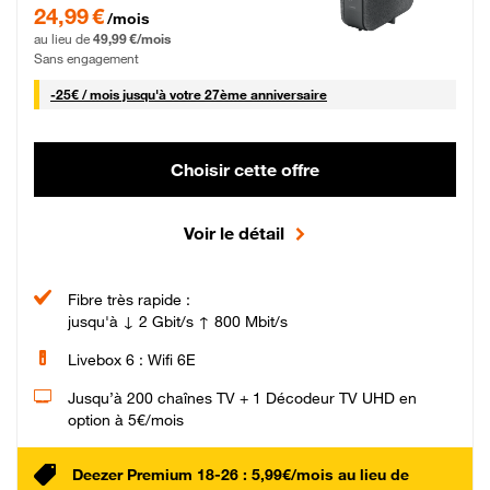
24,99 € par mois pendant 0 mois puis 49,99 € par mois, Sans engagement
24,99 €
/mois
au lieu de
49,99 €/mois
Sans engagement
25 € par mois
-
25€ / mois
jusqu'à votre 27ème anniversaire
Choisir cette offre
Voir le détail
Fibre très rapide :
jusqu'à ↓ 2 Gbit/s ↑ 800 Mbit/s
Livebox 6 : Wifi 6E
Jusqu’à 200 chaînes TV + 1 Décodeur TV UHD en
option à 5€/mois
Deezer Premium 18-26 : 5,99€/mois au lieu de