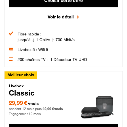
Choisir cette offre
Voir le détail
Fibre rapide :
jusqu'à ↓ 1 Gbit/s ↑ 700 Mbit/s
Livebox 5 : Wifi 5
200 chaînes TV + 1 Décodeur TV UHD
Meilleur choix
Livebox Classic Fibre
Livebox
Classic
29,99 € par mois pendant 12 mois puis 42,99 € par mois, Engagement 12 moi
29,99 €
/mois
pendant 12 mois puis
42,99 €/mois
Engagement 12 mois