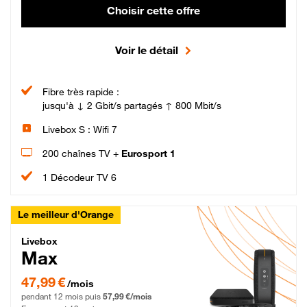
Choisir cette offre
Voir le détail
Fibre très rapide :
jusqu'à ↓ 2 Gbit/s partagés ↑ 800 Mbit/s
Livebox S : Wifi 7
200 chaînes TV +
Eurosport 1
1 Décodeur TV 6
Le meilleur d'Orange
Livebox Max Fibre
Livebox
Max
47,99 € par mois pendant 12 mois puis 57,99 € par mois, Engagement 12 moi
47,99 €
/mois
pendant 12 mois puis
57,99 €/mois