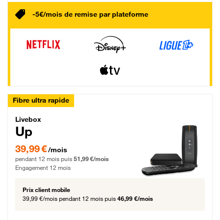
-5€/mois de remise par plateforme
Fibre ultra rapide
Livebox Up Fibre
Livebox
Up
39,99 € par mois pendant 12 mois puis 51,99 € par mois, Engagement 12 moi
39,99 €
/mois
pendant 12 mois puis
51,99 €/mois
Engagement 12 mois
Prix client mobile
39,99 €/mois
pendant 12 mois puis
46,99 €/mois