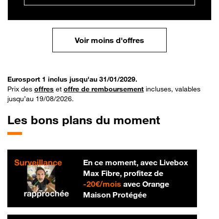
Voir moins d'offres
Eurosport 1 inclus jusqu'au 31/01/2029.
Prix des
offres
et
offre de remboursement
incluses, valables
jusqu’au 19/08/2026.
Les bons plans du moment
En ce moment, avec Livebox
Max Fibre, profitez de
20 € par mois
-
20€/mois
avec Orange
Maison Protégée