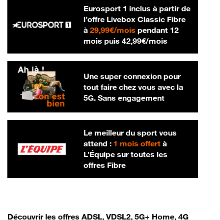
Eurosport 1 inclus à partir de
l’offre Livebox Classic Fibre
29,99 € par mois
à
29,99€/mois
pendant 12
42,99 € par m
mois puis
42,99€/mois
Une super connexion pour
tout faire chez vous avec la
5G. Sans engagement
Le meilleur du sport vous
attend :
1 mois offert
à
L’Équipe sur toutes les
offres Fibre
Découvrir les offres ADSL, VDSL2, 5G+ Home, 4G