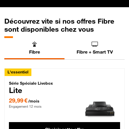
Découvrez vite si nos offres Fibre
sont disponibles chez vous
Fibre
Fibre + Smart TV
L'essentiel
Série Spéciale Livebox Lite Fibre
Série Spéciale Livebox
Lite
29,99 € par mois , Engagement 12 mois
29,99 €
/mois
Engagement 12 mois