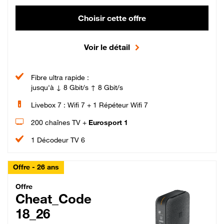
Choisir cette offre
Voir le détail
Fibre ultra rapide :
jusqu'à ↓ 8 Gbit/s ↑ 8 Gbit/s
Livebox 7 : Wifi 7 + 1 Répéteur Wifi 7
200 chaînes TV +
Eurosport 1
1 Décodeur TV 6
Offre - 26 ans
Cheat_Code Fibre_18_26
Offre
Cheat_Code
18_26