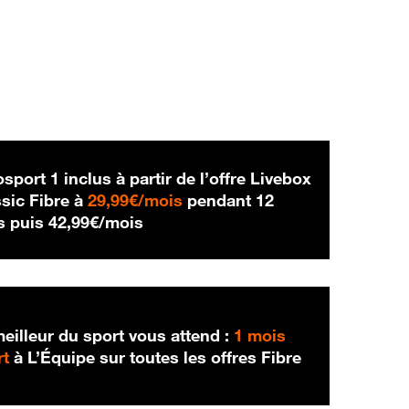
sport 1 inclus à partir de l’offre Livebox
29,99 € par mois
sic Fibre à
29,99€/mois
pendant 12
42,99 € par mois
s puis
42,99€/mois
eilleur du sport vous attend :
1 mois
rt
à L’Équipe sur toutes les offres Fibre