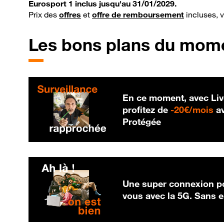
Eurosport 1 inclus jusqu'au 31/01/2029.
Prix des
offres
et
offre de remboursement
incluses, 
Les bons plans du mom
En ce moment, avec Liv
20
profitez de
-
20€/mois
av
Protégée
Une super connexion po
vous avec la 5G. Sans