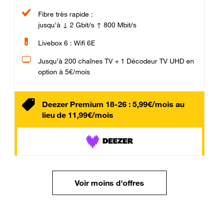
Fibre très rapide :
jusqu'à ↓ 2 Gbit/s ↑ 800 Mbit/s
Livebox 6 : Wifi 6E
Jusqu’à 200 chaînes TV + 1 Décodeur TV UHD en
option à 5€/mois
Deezer Premium 18-26 : 5,99€/mois au
lieu de 11,99€/mois
Voir moins d'offres