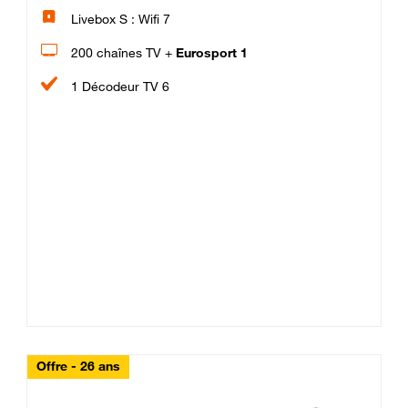
Livebox S : Wifi 7
200 chaînes TV +
Eurosport 1
1 Décodeur TV 6
Offre - 26 ans