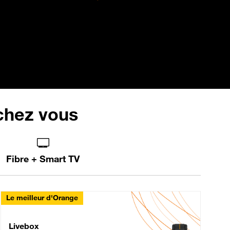
 chez vous
Fibre + Smart TV
Le meilleur d'Orange
Livebox Max Fibre
Livebox