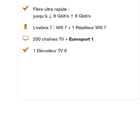
Fibre ultra rapide :
jusqu'à ↓ 8 Gbit/s ↑ 8 Gbit/s
Livebox 7 : Wifi 7 + 1 Répéteur Wifi 7
200 chaînes TV +
Eurosport 1
1 Décodeur TV 6