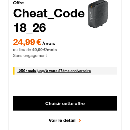
Cheat_Code Fibre_18_26
Offre
Cheat_Code
18_26
 Engagement 12 mois
24,99 € par mois pendant 0 mois puis 49,99 € par mois, Sans 
24,99 €
/mois
au lieu de
49,99 €/mois
Sans engagement
25 € par mois
-
25€ / mois
jusqu'à votre 27ème anniversaire
Choisir cette offre
Voir le détail