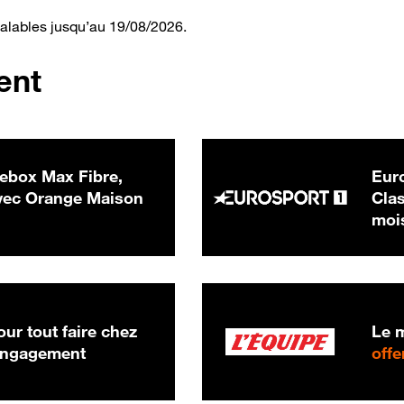
valables jusqu’au 19/08/2026.
ent
ebox Max Fibre,
Euro
 € par mois
ec Orange Maison
Clas
moi
ur tout faire chez
Le m
 engagement
offe