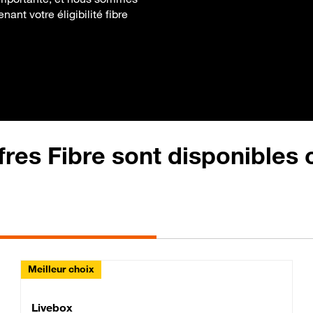
ant votre éligibilité fibre
fres Fibre sont disponibles
Meilleur choix
Lite Fibre
Livebox Classic Fibre
Livebox