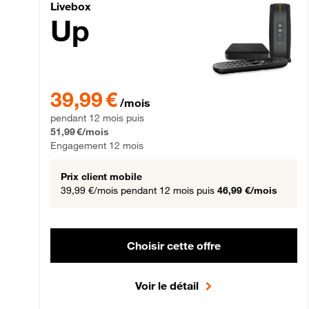
Livebox Up Fibre
Livebox
Up
39,99 € par mois pendant 12 mois puis 51,99 € par mois,
39,99 €
/mois
pendant 12 mois puis
51,99 €/mois
Engagement 12 mois
Prix client mobile
39,99 €/mois
pendant 12 mois puis
46,99 €/mois
Choisir cette offre
Voir le détail