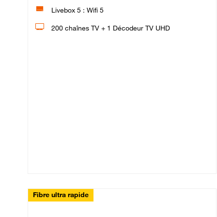
Livebox 5 : Wifi 5
200 chaînes TV + 1 Décodeur TV UHD
Fibre ultra rapide