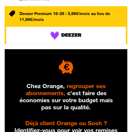
Deezer Premium 18-26 : 5,99€/mois au lieu de
11,99€/mois
Chez Orange,
regrouper ses
abonnements,
c'est faire des
économies sur votre budget mais
pas sur la qualité.
Déjà client Orange ou Sosh ?
Identifiez-vous pour voir vos remises