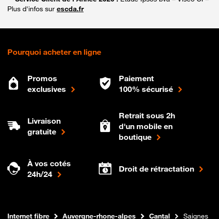
Plus d'infos sur
escda.fr
Pourquoi acheter en ligne
Promos
Paiement
exclusives
100% sécurisé
Retrait sous 2h
Livraison
d'un mobile en
gratuite
boutique
À vos cotés
Droit de rétractation
24h/24
Boutique Orange
Internet fibre
Auvergne-rhone-alpes
Cantal
Saignes