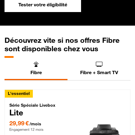
Tester votre éligibilité
Découvrez vite si nos offres Fibre
sont disponibles chez vous
Fibre
Fibre + Smart TV
L'essentiel
Série Spéciale Livebox Lite Fibre
Série Spéciale Livebox
Lite
29,99 € par mois , Engagement 12 mois
29,99 €
/mois
Engagement 12 mois