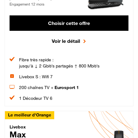
Engagement 12 mois
Choisir cette offre
Voir le détail
Fibre très rapide :
jusqu'à ↓ 2 Gbit/s partagés ↑ 800 Mbit/s
Livebox S : Wifi 7
200 chaînes TV +
Eurosport 1
1 Décodeur TV 6
Le meilleur d'Orange
Livebox Max Fibre
Livebox
Max