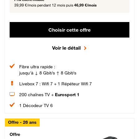
39,99 €/mois
pendant 12 mois puis
46,99 €/mois
Choisir cette offre
Voir le détail
Fibre ultra rapide :
jusqu'à ↓ 8 Gbit/s ↑ 8 Gbit/s
Livebox 7 : Wifi 7 + 1 Répéteur Wifi 7
200 chaînes TV +
Eurosport 1
1 Décodeur TV 6
Offre - 26 ans
Cheat_Code Fibre_18_26
Offre