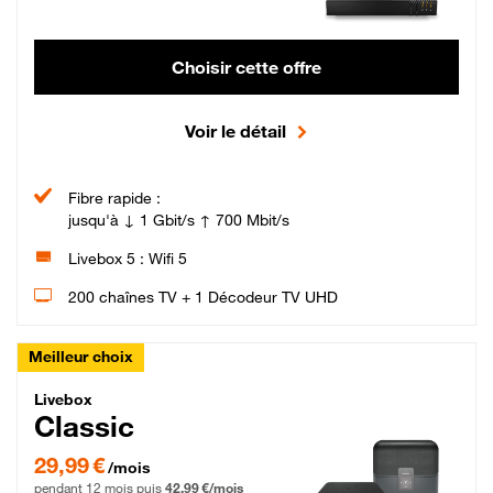
Choisir cette offre
Voir le détail
Fibre rapide :
jusqu'à ↓ 1 Gbit/s ↑ 700 Mbit/s
Livebox 5 : Wifi 5
200 chaînes TV + 1 Décodeur TV UHD
Meilleur choix
Livebox Classic Fibre
Livebox
Classic
29,99 € par mois pendant 12 mois puis 42,99 € par mois, Engagement 12 moi
29,99 €
/mois
pendant 12 mois puis
42,99 €/mois