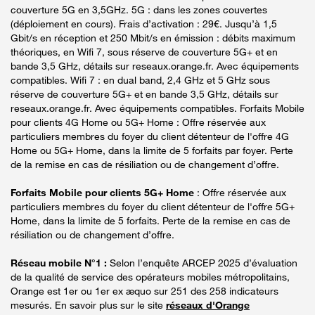
couverture 5G en 3,5GHz. 5G : dans les zones couvertes
(déploiement en cours). Frais d’activation : 29€. Jusqu’à 1,5
Gbit/s en réception et 250 Mbit/s en émission : débits maximum
théoriques, en Wifi 7, sous réserve de couverture 5G+ et en
bande 3,5 GHz, détails sur reseaux.orange.fr. Avec équipements
compatibles. Wifi 7 : en dual band, 2,4 GHz et 5 GHz sous
réserve de couverture 5G+ et en bande 3,5 GHz, détails sur
reseaux.orange.fr. Avec équipements compatibles. Forfaits Mobile
pour clients 4G Home ou 5G+ Home : Offre réservée aux
particuliers membres du foyer du client détenteur de l'offre 4G
Home ou 5G+ Home, dans la limite de 5 forfaits par foyer. Perte
de la remise en cas de résiliation ou de changement d’offre.
Forfaits Mobile pour clients 5G+ Home
: Offre réservée aux
particuliers membres du foyer du client détenteur de l'offre 5G+
Home, dans la limite de 5 forfaits. Perte de la remise en cas de
résiliation ou de changement d’offre.
Réseau mobile N°1 :
Selon l’enquête ARCEP 2025 d’évaluation
de la qualité de service des opérateurs mobiles métropolitains,
Orange est 1er ou 1er ex æquo sur 251 des 258 indicateurs
mesurés. En savoir plus sur le site
réseaux d'Orange