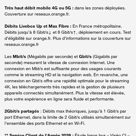
Très haut débit mobile 4G ou 5G :
dans les zones déployées.
Couverture sur reseaux.orange.fr.
Débits Livebox Up et Max Fibre :
En France métropolitaine.
Débits jusqu’à 8 Gbit/s↓ et 8 Gbit/s↑, déploiement en cours. Test
d’éligibilité sur orange.fr. Plus d’informations sur la couverture sur
reseaux.orange.fr
Les
Mbit/s
(Mégabits par seconde) et
Gbit/s
(Gigabits par
seconde) mesurent la vitesse de connexion Internet. Une
connexion en Mbt/s est suffisante pour des usages courants
comme le streaming HD et la navigation web. En revanche, une
connexion en Gbt/s offre une rapidité optimale pour le streaming
4K, les téléchargements très rapides et la gestion de plusieurs
appareils connectés simultanément. Plus la vitesse est élevée,
plus votre expérience en ligne sera fluide et performante.
2Gbit/s partagés
: Débits max théoriques, jusqu’à 1 Gbit/s par
port Ethernet, dans la limite de 2 Gbit/s utilisés simultanément sur
l’ensemble des ports Ethernet et en Wi-Fi.
** Service Client de l'Année 2026 :
Étude Ipsos bva – Viséo CI –