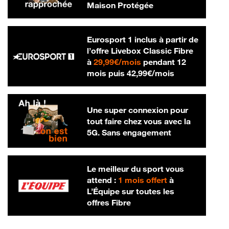
Maison Protégée
Eurosport 1 inclus à partir de
l’offre Livebox Classic Fibre
29,99 € par mois
à
29,99€/mois
pendant 12
42,99 € par m
mois puis
42,99€/mois
Une super connexion pour
tout faire chez vous avec la
5G. Sans engagement
Le meilleur du sport vous
attend :
1 mois offert
à
L’Équipe sur toutes les
offres Fibre