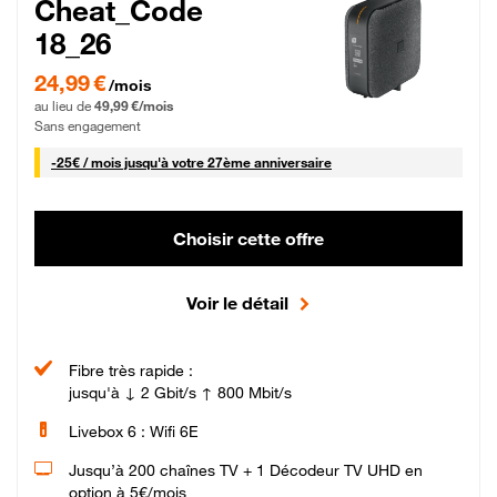
Cheat_Code
18_26
24,99 € par mois pendant 0 mois puis 49,99 € par mois, Sans engagement
24,99 €
/mois
au lieu de
49,99 €/mois
Sans engagement
25 € par mois
-
25€ / mois
jusqu'à votre 27ème anniversaire
Choisir cette offre
Voir le détail
Fibre très rapide :
jusqu'à ↓ 2 Gbit/s ↑ 800 Mbit/s
Livebox 6 : Wifi 6E
Jusqu’à 200 chaînes TV + 1 Décodeur TV UHD en
option à 5€/mois