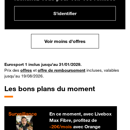
S'identifier
Voir moins d'offres
Eurosport 1 inclus jusqu'au 31/01/2029.
Prix des
offres
et
offre de remboursement
incluses, valables
jusqu’au 19/08/2026.
Les bons plans du moment
En ce moment, avec Livebox
Max Fibre, profitez de
20 € par mois
-
20€/mois
avec Orange